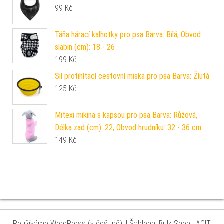
99
Kč
Táňa hárací kalhotky pro psa Barva: Bílá, Obvod
slabin (cm): 18 - 26
199
Kč
Sil protihltací cestovní miska pro psa Barva: Žlutá
125
Kč
Mitexi mikina s kapsou pro psa Barva: Růžová,
Délka zad (cm): 22, Obvod hrudníku: 32 - 36 cm
149
Kč
Používáme WordPress (v češtině).
|
Šablona: Bulk Shop
| ACIT