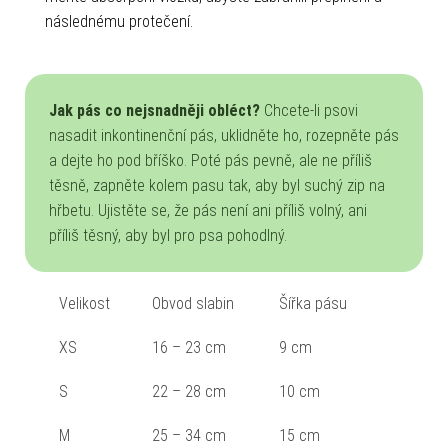
následnému protečení.
Jak pás co nejsnadněji obléct?
Chcete-li psovi
nasadit inkontinenční pás, uklidněte ho, rozepněte pás
a dejte ho pod bříško. Poté pás pevně, ale ne příliš
těsně, zapněte kolem pasu tak, aby byl suchý zip na
hřbetu. Ujistěte se, že pás není ani příliš volný, ani
příliš těsný, aby byl pro psa pohodlný.
Velikost
Obvod slabin
Šířka pásu
XS
16 – 23 cm
9 cm
S
22 – 28 cm
10 cm
M
25 – 34 cm
15 cm