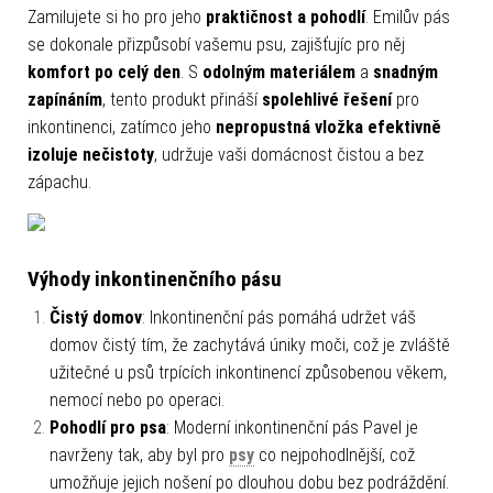
Zamilujete si ho pro jeho
praktičnost a pohodlí
. Emilův pás
se dokonale přizpůsobí vašemu psu, zajišťujíc pro něj
komfort po celý den
. S
odolným materiálem
a
snadným
zapínáním
, tento produkt přináší
spolehlivé řešení
pro
inkontinenci, zatímco jeho
nepropustná vložka efektivně
izoluje nečistoty
, udržuje vaši domácnost čistou a bez
zápachu.
Výhody inkontinenčního pásu
Čistý domov
: Inkontinenční pás pomáhá udržet váš
domov čistý tím, že zachytává úniky moči, což je zvláště
užitečné u psů trpících inkontinencí způsobenou věkem,
nemocí nebo po operaci.
Pohodlí pro psa
: Moderní inkontinenční pás Pavel je
navrženy tak, aby byl pro
psy
co nejpohodlnější, což
umožňuje jejich nošení po dlouhou dobu bez podráždění.