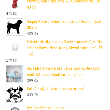
červená, Délka zad (cm): 29, Obvod hrudníku: 36 -
43 cm
475
Kč
Šarpej 3 dřevěná dekorace na zeď Rozměr (cm):
38 x 35
439
Kč
Hárací kalhotky pro psy Dusty – prodyšné, vložka
zdarma Barva: Neon srdce, Obvod slabin (cm): 37
- 42
279
Kč
Silva pláštěnka pro psa Barva: Zelená, Délka zad
(cm): 50, Obvod hrudníku: 66 - 70 cm
399
Kč
Knírač malý dřevěná dekorace na zeď
439
Kč
Owl černý šátek pro psa