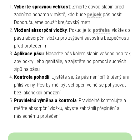
Vyberte správnou velikost
: Změřte obvod slabin před
zadníma nohama v místě, kde bude
pejsek
pás nosit.
Doporučujeme použít krejčovský metr.
Vložení absorpční vložky
: Pokud je to
potřeba
, vložte do
pásu absorpční vložku pro zvýšení savosti a bezpečnosti
před protečením.
Aplikace pásu
: Nasaďte pás kolem slabin vašeho psa tak,
aby pokryl jeho genitálie, a zajistěte ho pomocí suchých
zipů na pásu.
Kontrola pohodlí
: Ujistěte se, že pás není příliš těsný ani
příliš volný. Pes by měl být schopen volně se pohybovat
bez jakéhokoli omezení.
Pravidelná výměna a kontrola
: Pravidelně kontrolujte a
měňte absorpční vložku, abyste zabránili přeplnění a
následnému protečení.