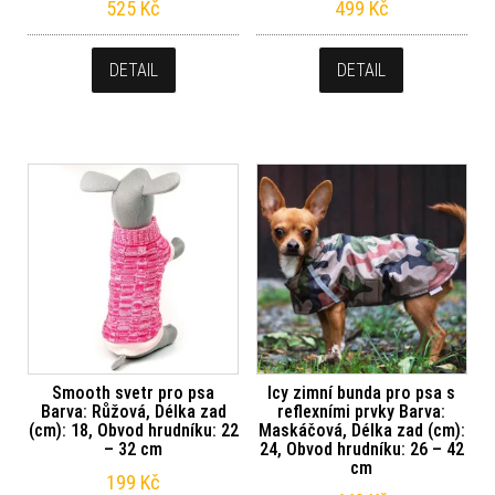
525
Kč
499
Kč
DETAIL
DETAIL
Smooth svetr pro psa
Icy zimní bunda pro psa s
Barva: Růžová, Délka zad
reflexními prvky Barva:
(cm): 18, Obvod hrudníku: 22
Maskáčová, Délka zad (cm):
– 32 cm
24, Obvod hrudníku: 26 – 42
cm
199
Kč