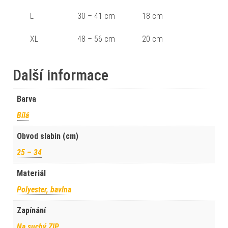
L
30 – 41 cm
18 cm
XL
48 – 56 cm
20 cm
Další informace
Barva
Bílá
Obvod slabin (cm)
25 – 34
Materiál
Polyester, bavlna
Zapínání
Na suchý ZIP