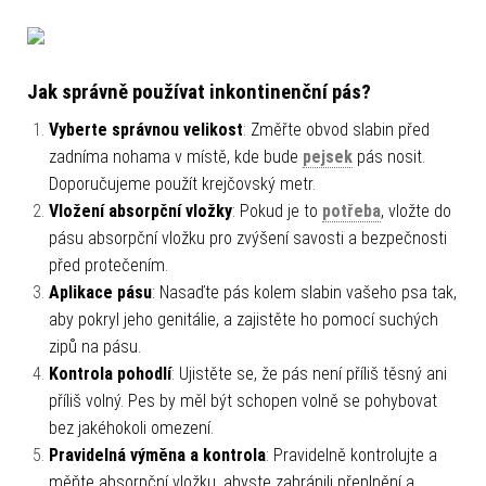
Jak správně používat inkontinenční pás?
Vyberte správnou velikost
: Změřte obvod slabin před
zadníma nohama v místě, kde bude
pejsek
pás nosit.
Doporučujeme použít krejčovský metr.
Vložení absorpční vložky
: Pokud je to
potřeba
, vložte do
pásu absorpční vložku pro zvýšení savosti a bezpečnosti
před protečením.
Aplikace pásu
: Nasaďte pás kolem slabin vašeho psa tak,
aby pokryl jeho genitálie, a zajistěte ho pomocí suchých
zipů na pásu.
Kontrola pohodlí
: Ujistěte se, že pás není příliš těsný ani
příliš volný. Pes by měl být schopen volně se pohybovat
bez jakéhokoli omezení.
Pravidelná výměna a kontrola
: Pravidelně kontrolujte a
měňte absorpční vložku, abyste zabránili přeplnění a