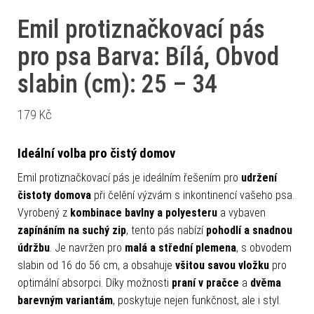
Emil protiznačkovací pás
pro psa Barva: Bílá, Obvod
slabin (cm): 25 – 34
179
Kč
Ideální volba pro čistý domov
Emil protiznačkovací pás je ideálním řešením pro
udržení
čistoty domova
při čelění výzvám s inkontinencí vašeho psa.
Vyrobený z
kombinace bavlny a polyesteru
a vybaven
zapínáním na suchý zip
, tento pás nabízí
pohodlí a snadnou
údržbu
. Je navržen pro
malá a střední plemena
, s obvodem
slabin od 16 do 56 cm, a obsahuje
všitou savou vložku
pro
optimální absorpci. Díky možnosti
praní v pračce
a
dvěma
barevným variantám
, poskytuje nejen funkčnost, ale i styl.