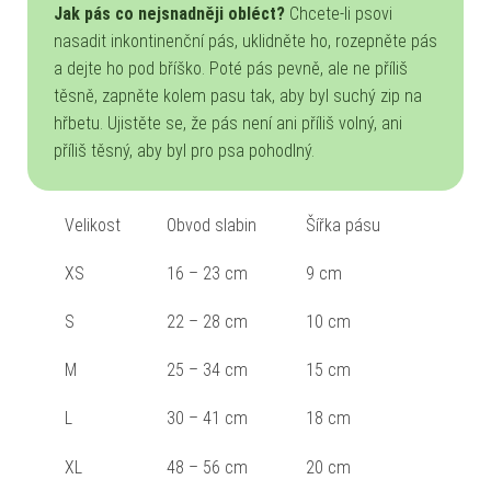
Jak pás co nejsnadněji obléct?
Chcete-li psovi
nasadit inkontinenční pás, uklidněte ho, rozepněte pás
a dejte ho pod bříško. Poté pás pevně, ale ne příliš
těsně, zapněte kolem pasu tak, aby byl suchý zip na
hřbetu. Ujistěte se, že pás není ani příliš volný, ani
příliš těsný, aby byl pro psa pohodlný.
Velikost
Obvod slabin
Šířka pásu
XS
16 – 23 cm
9 cm
S
22 – 28 cm
10 cm
M
25 – 34 cm
15 cm
L
30 – 41 cm
18 cm
XL
48 – 56 cm
20 cm