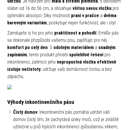
údržbu
. Je navržen pro
malá a střední plemena
, s obvodem
slabin od 16 do 56 cm, a obsahuje
všitou savou vložku
pro
optimální absorpci. Díky možnosti
praní v pračce
a
dvěma
barevným variantám
, poskytuje nejen funkčnost, ale i styl.
Zamilujete si ho pro jeho
praktičnost a pohodlí
. Emilův pás
se dokonale přizpůsobí vašemu psu, zajišťujíc pro něj
komfort po celý den
. S
odolným materiálem
a
snadným
zapínáním
, tento produkt přináší
spolehlivé řešení
pro
inkontinenci, zatímco jeho
nepropustná vložka efektivně
izoluje nečistoty
, udržuje vaši domácnost čistou a bez
zápachu.
Výhody inkontinenčního pásu
Čistý domov
: Inkontinenční pás pomáhá udržet váš
domov čistý tím, že zachytává úniky moči, což je zvláště
užitečné u psů trpících inkontinencí způsobenou věkem,