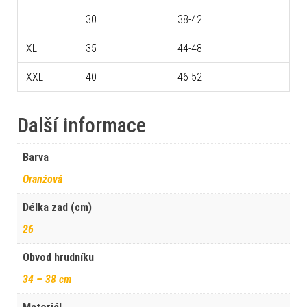
L
30
38-42
XL
35
44-48
XXL
40
46-52
Další informace
Barva
Oranžová
Délka zad (cm)
26
Obvod hrudníku
34 – 38 cm