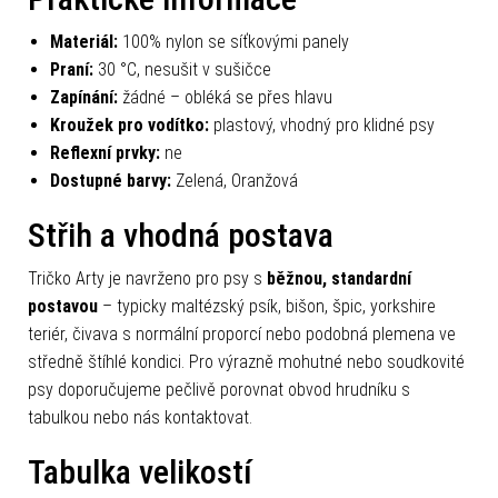
Materiál:
100% nylon se síťkovými panely
Praní:
30 °C, nesušit v sušičce
Zapínání:
žádné – obléká se přes hlavu
Kroužek pro vodítko:
plastový, vhodný pro klidné psy
Reflexní prvky:
ne
Dostupné barvy:
Zelená, Oranžová
Střih a vhodná postava
Tričko Arty je navrženo pro psy s
běžnou, standardní
postavou
– typicky maltézský psík, bišon, špic, yorkshire
teriér, čivava s normální proporcí nebo podobná plemena ve
středně štíhlé kondici. Pro výrazně mohutné nebo soudkovité
psy doporučujeme pečlivě porovnat obvod hrudníku s
tabulkou nebo nás kontaktovat.
Tabulka velikostí