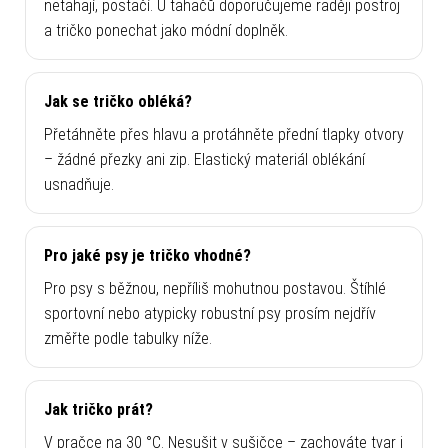
netahají, postačí. U tahačů doporučujeme raději postroj
a tričko ponechat jako módní doplněk.
Jak se tričko obléká?
Přetáhněte přes hlavu a protáhněte přední tlapky otvory
– žádné přezky ani zip. Elastický materiál oblékání
usnadňuje.
Pro jaké psy je tričko vhodné?
Pro psy s běžnou, nepříliš mohutnou postavou. Štíhlé
sportovní nebo atypicky robustní psy prosím nejdřív
změřte podle tabulky níže.
Jak tričko prát?
V pračce na 30 °C. Nesušit v sušičce – zachováte tvar i