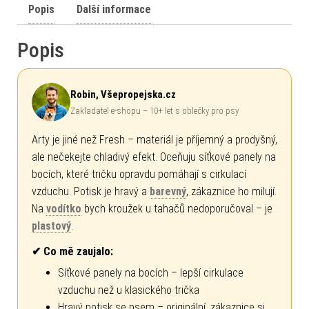
Popis
Další informace
Popis
Robin, Všepropejska.cz
Zakladatel e-shopu – 10+ let s oblečky pro psy
Arty je jiné než Fresh – materiál je příjemný a prodyšný,
ale nečekejte chladivý efekt. Oceňuju síťkové panely na
bocích, které tričku opravdu pomáhají s cirkulací
vzduchu. Potisk je hravý a
barevný
, zákaznice ho milují.
Na
vodítko
bych kroužek u tahačů nedoporučoval – je
plastový
.
✔ Co mě zaujalo:
Síťkové panely na bocích – lepší cirkulace
vzduchu než u klasického trička
Hravý potisk se psem – originální, zákaznice si