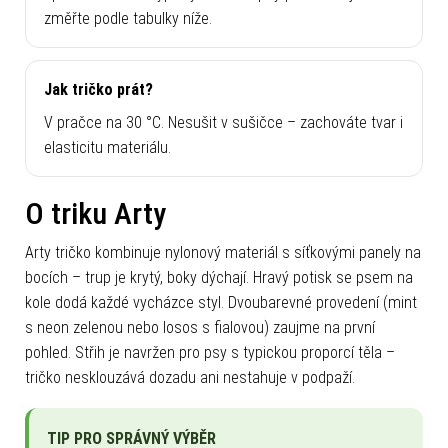
změřte podle tabulky níže.
Jak tričko prát?
V pračce na 30 °C. Nesušit v sušičce – zachováte tvar i
elasticitu materiálu.
O triku Arty
Arty tričko kombinuje nylonový materiál s síťkovými panely na
bocích – trup je krytý, boky dýchají. Hravý potisk se psem na
kole dodá každé vycházce styl. Dvoubarevné provedení (mint
s neon zelenou nebo losos s fialovou) zaujme na první
pohled. Střih je navržen pro psy s typickou proporcí těla –
tričko nesklouzává dozadu ani nestahuje v podpaží.
TIP PRO SPRÁVNÝ VÝBĚR