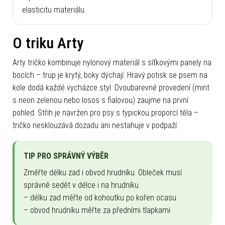
elasticitu materiálu.
O triku Arty
Arty tričko kombinuje nylonový materiál s síťkovými panely na
bocích – trup je krytý, boky dýchají. Hravý potisk se psem na
kole dodá každé vycházce styl. Dvoubarevné provedení (mint
s neon zelenou nebo losos s fialovou) zaujme na první
pohled. Střih je navržen pro psy s typickou proporcí těla –
tričko nesklouzává dozadu ani nestahuje v podpaží.
TIP PRO SPRÁVNÝ VÝBĚR
Změřte délku zad i obvod hrudníku. Obleček musí
správně sedět v délce i na hrudníku.
– délku zad měřte od kohoutku po kořen ocasu
– obvod hrudníku měřte za předními tlapkami