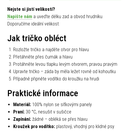
Nejste si jistí velikostí?
Napište nám
a uveďte délku zad a obvod hrudníku.
Doporučíme ideální velikost.
Jak tričko obléct
Rozložte tričko a najděte otvor pro hlavu
Přetáhněte přes čumák a hlavu
Protáhněte levou tlapku levým otvorem, pravou pravým
Upravte tričko – záda by měla ležet rovně od kohoutku
Případně připněte vodítko do kroužku na hrudi
Praktické informace
Materiál:
100% nylon se síťkovými panely
Praní:
30 °C, nesušit v sušičce
Zapínání:
žádné – obléká se přes hlavu
Kroužek pro vodítko:
plastový, vhodný pro klidné psy