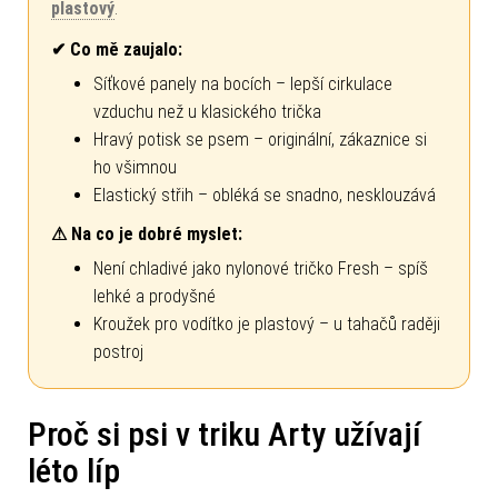
plastový
.
✔ Co mě zaujalo:
Síťkové panely na bocích – lepší cirkulace
vzduchu než u klasického trička
Hravý potisk se psem – originální, zákaznice si
ho všimnou
Elastický střih – obléká se snadno, nesklouzává
⚠ Na co je dobré myslet:
Není chladivé jako nylonové tričko Fresh – spíš
lehké a prodyšné
Kroužek pro vodítko je plastový – u tahačů raději
postroj
Proč si psi v triku Arty užívají
léto líp