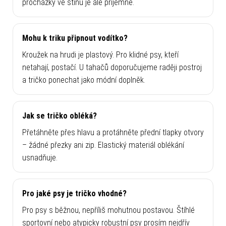
procházky ve stínu je ale příjemné.
Mohu k triku připnout vodítko?
Kroužek na hrudi je plastový. Pro klidné psy, kteří
netahají, postačí. U tahačů doporučujeme raději postroj
a tričko ponechat jako módní doplněk.
Jak se tričko obléká?
Přetáhněte přes hlavu a protáhněte přední tlapky otvory
– žádné přezky ani zip. Elastický materiál oblékání
usnadňuje.
Pro jaké psy je tričko vhodné?
Pro psy s běžnou, nepříliš mohutnou postavou. Štíhlé
sportovní nebo atypicky robustní psy prosím nejdřív