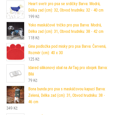
Heart svetr pro psa se srdíčky Barva: Modrá,
Délka zad (cm): 32, Obvod hrudníku: 32 - 40 cm
199
Kč
Yoko maskáčové tričko pro psa Barva: Modrá,
Délka zad (cm): 31, Obvod hrudníku: 38 - 42 cm
118
Kč
Gina podložka pod misky pro psa Barva: Červená,
Rozměr (cm): 40 x 30
125
Kč
Idared silikonový obal na AirTag pro obojek Barva:
Bílá
79
Kč
Bona bunda pro psa s maskáčovou kapucí Barva:
Zelená, Délka zad (cm): 31, Obvod hrudníku: 38 -
46 cm
349
Kč