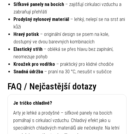
Síťkové panely na bocích
– zajišťují cirkulaci vzduchu a
zabraňují přehřátí
Prodyšný nylonový materiál
– lehký, nelepí se na srst ani
kůži
Hravý potisk
– originální design se psem na kole,
dostupný ve dvou barevných kombinacích
Elastický střih
– obléká se přes hlavu bez zapínání,
neomezuje pohyb
Kroužek pro vodítko
– praktický pro klidné chodiče
Snadná údržba
– praní na 30 °C, nesušit v sušičce
FAQ / Nejčastější dotazy
Je tričko chladivé?
Arty je lehké a prodyšné – síťkové panely na bocích
pomáhají s cirkulací vzduchu. Chladivý efekt jako u
speciálních chladivých materiálů ale nečekejte. Na letní