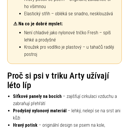
ho všimnou
Elastický střih – obléká se snadno, nesklouzává
⚠ Na co je dobré myslet:
Není chladivé jako nylonové tričko Fresh – spíš
lehké a prodyšné
Kroužek pro vodítko je plastový – u tahačů raději
postroj
Proč si psi v triku Arty užívají
léto líp
Síťkové panely na bocích
– zajišťují cirkulaci vzduchu a
zabraňují přehřátí
Prodyšný nylonový materiál
– lehký, nelepí se na srst ani
kůži
Hravý potisk
– originální design se psem na kole,