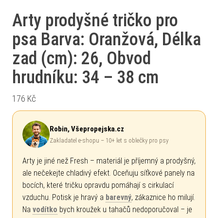
Arty prodyšné tričko pro
psa Barva: Oranžová, Délka
zad (cm): 26, Obvod
hrudníku: 34 – 38 cm
176
Kč
Robin, Všepropejska.cz
Zakladatel e-shopu – 10+ let s oblečky pro psy
Arty je jiné než Fresh – materiál je příjemný a prodyšný,
ale nečekejte chladivý efekt. Oceňuju síťkové panely na
bocích, které tričku opravdu pomáhají s cirkulací
vzduchu. Potisk je hravý a
barevný
, zákaznice ho milují.
Na
vodítko
bych kroužek u tahačů nedoporučoval – je