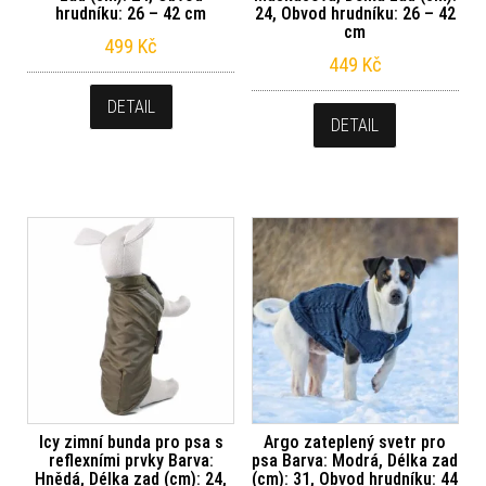
hrudníku: 26 – 42 cm
24, Obvod hrudníku: 26 – 42
cm
499
Kč
449
Kč
DETAIL
DETAIL
Icy zimní bunda pro psa s
Argo zateplený svetr pro
reflexními prvky Barva:
psa Barva: Modrá, Délka zad
Hnědá, Délka zad (cm): 24,
(cm): 31, Obvod hrudníku: 44