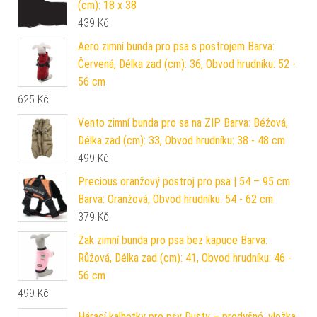
(cm): 18 x 38
439
Kč
Aero zimní bunda pro psa s postrojem Barva:
Červená, Délka zad (cm): 36, Obvod hrudníku: 52 -
56 cm
625
Kč
Vento zimní bunda pro sa na ZIP Barva: Béžová,
Délka zad (cm): 33, Obvod hrudníku: 38 - 48 cm
499
Kč
Precious oranžový postroj pro psa | 54 – 95 cm
Barva: Oranžová, Obvod hrudníku: 54 - 62 cm
379
Kč
Zak zimní bunda pro psa bez kapuce Barva:
Růžová, Délka zad (cm): 41, Obvod hrudníku: 46 -
56 cm
499
Kč
Hárací kalhotky pro psy Dusty – prodyšné, vložka