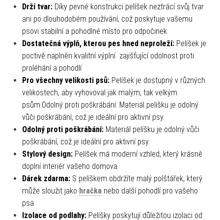
Drží tvar:
Díky pevné konstrukci pelíšek neztrácí svůj tvar
ani po dlouhodobém používání, což poskytuje vašemu
psovi stabilní a pohodlné místo pro odpočinek.
Dostatečná výplň, kterou pes hned neproleží:
Pelíšek je
poctivě naplněn kvalitní výplní
zajišťující odolnost proti
proléhání a pohodlí
Pro všechny velikosti psů:
Pelíšek je dostupný v různých
velikostech, aby vyhovoval jak malým, tak velkým
psům.Odolný proti poškrábání: Materiál pelíšku je odolný
vůči poškrábání, což je ideální pro aktivní psy.
Odolný proti poškrábání:
Materiál pelíšku je odolný vůči
poškrábání, což je ideální pro aktivní psy.
Stylový design:
Pelíšek má moderní vzhled, který krásně
doplní interiér vašeho domova.
Dárek zdarma:
S pelíškem obdržíte malý polštářek, který
může sloužit jako
hračka
nebo další pohodlí pro vašeho
psa.
Izolace od podlahy:
Pelíšky poskytují důležitou izolaci od