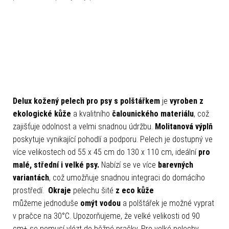
Delux kožený pelech pro psy s polštářkem
je
vyroben z
ekologické kůže
a kvalitního
čalounického materiálu
, což
zajišťuje odolnost a velmi snadnou údržbu.
Molitanová výplň
poskytuje vynikající pohodlí a podporu. Pelech je dostupný ve
více velikostech od 55 x 45 cm do 130 x 110 cm, ideální
pro
malé, střední i velké psy.
Nabízí se ve více
barevných
variantách
, což umožňuje snadnou integraci do domácího
prostředí.
Okraje
pelechu šité
z eco kůže
můžeme jednoduše
omýt vodou
a polštářek je možné vyprat
v pračce na 30°C.
Upozorňujeme, že velké velikosti od 90
cm+ se nemusí vlézt do běžné pračky. Pro velké pelechy