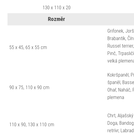
130 x 110 x 20
Rozměr
Grifonek, Jorš
Brabantík, Čí
Russel terrier
55 x 45, 65 x 55 cm
Pinč, Trpaslič
velká plemen
Kokršpaněl, Pi
španěl, Basset,
90 x 75, 110 x 90 cm
Ohař, Naháč, 
plemena
Chrt, Aljašsk
Doga, Bandog,
110 x 90, 130 x 110 cm
retrívr, Labr