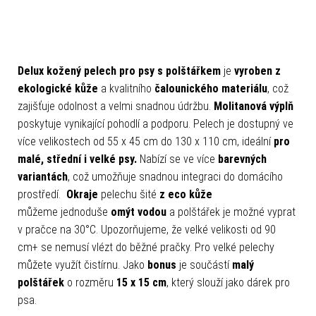
Delux kožený pelech pro psy s polštářkem
je
vyroben z
ekologické kůže
a kvalitního
čalounického materiálu
, což
zajišťuje odolnost a velmi snadnou údržbu.
Molitanová výplň
poskytuje vynikající pohodlí a podporu. Pelech je dostupný ve
více velikostech od 55 x 45 cm do 130 x 110 cm, ideální
pro
malé, střední i velké psy.
Nabízí se ve více
barevných
variantách
, což umožňuje snadnou integraci do domácího
prostředí.
Okraje
pelechu šité
z eco kůže
můžeme jednoduše
omýt vodou
a polštářek je možné vyprat
v pračce na 30°C.
Upozorňujeme, že velké velikosti od 90
cm+ se nemusí vlézt do běžné pračky. Pro velké pelechy
můžete využít čistírnu. Jako
bonus
je součástí
malý
polštářek
o rozměru
15 x 15 cm
, který slouží jako dárek pro
psa.