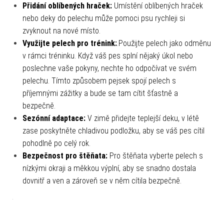
Přidání oblíbených hraček:
Umístění oblíbených hraček
nebo deky do pelechu může pomoci psu rychleji si
zvyknout na nové místo.
Využijte pelech pro trénink:
.Použijte pelech jako odměnu
v rámci tréninku. Když váš pes splní nějaký úkol nebo
poslechne vaše pokyny, nechte ho odpočívat ve svém
pelechu. Tímto způsobem pejsek spojí pelech s
příjemnými zážitky a bude se tam cítit šťastně a
bezpečně.
Sezónní adaptace:
V zimě přidejte teplejší deku, v létě
zase poskytněte chladivou podložku, aby se váš pes cítil
pohodlně po celý rok.
Bezpečnost pro štěňata:
Pro štěňata vyberte pelech s
nízkými okraji a měkkou výplní, aby se snadno dostala
dovnitř a ven a zároveň se v něm cítila bezpečně.