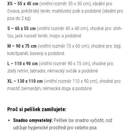
XS – 55 x 45 cm
(vnitřní rozměr 35 x 30 cm), ideální pro:
čivava, jorkšírský teriér, maltézský psík a podobné (ideální pro
psa do 2 kg)
S – 65 x 55 cm
(vnitřní rozměr 45 x 40 cm), vhodné pro: shih-
tzu, jack russell teriér, mops a podobné
M – 90 x 75 cm
(vnitřní rozměr 70 x 60 cm), vhodné pro: bígl,
kokršpaněl, basenji a podobné
L – 110 x 90 cm
(vnitřní rozměr 90 x 75 cm), vhodné pro:
zlatý retrívr, labrador, německý ovčák a podobné
XL – 130 x 110 cm
(vnitřní rozměr 110 x 90 cm), vhodné pro:
mastif, bernardýn, německá doga a podobné
Proč si pelíšek zamilujete:
Snadno omyvatelný:
Pelíšek lze snadno vyčistit, což
udržuje hygienické prostředí pro vašeho psa.