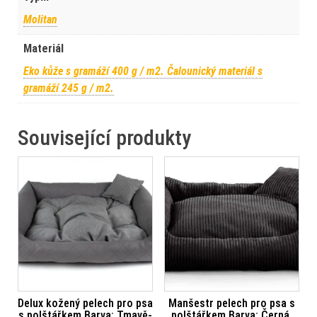
Molitan
Materiál
Eko kůže s gramáží 400 g / m2. Čalounický materiál s
gramáží 245 g / m2.
Související produkty
Delux kožený pelech pro psa
Manšestr pelech pro psa s
s polštářkem Barva: Tmavě-
polštářkem Barva: Černá,