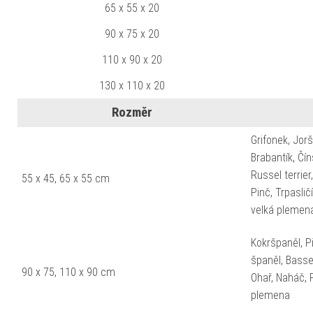
65 x 55 x 20
90 x 75 x 20
110 x 90 x 20
130 x 110 x 20
Rozměr
Grifonek, Jorš
Brabantík, Čí
Russel terrier
55 x 45, 65 x 55 cm
Pinč, Trpaslič
velká plemen
Kokršpaněl, Pi
španěl, Basset,
90 x 75, 110 x 90 cm
Ohař, Naháč, 
plemena