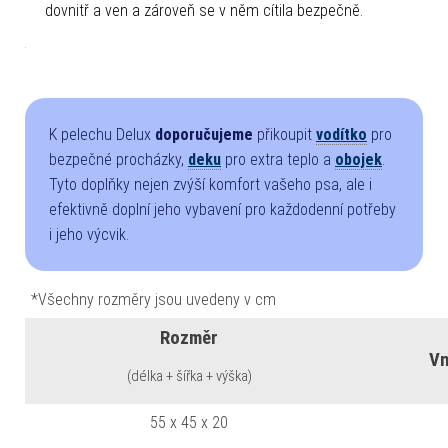
dovnitř a ven a zároveň se v něm cítila bezpečně.
K pelechu Delux
doporučujeme
přikoupit
vodítko
pro
bezpečné procházky,
deku
pro extra teplo a
obojek
.
Tyto doplňky nejen zvýší komfort vašeho psa, ale i
efektivně doplní jeho vybavení pro každodenní potřeby
i jeho výcvik.
*Všechny rozměry jsou uvedeny v cm
Rozměr
Vn
(délka + šířka + výška)
55 x 45 x 20