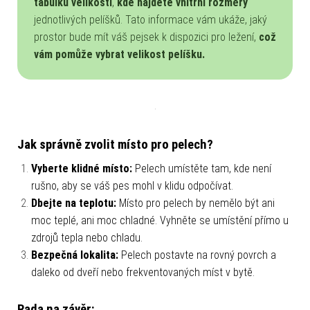
tabulku velikostí
,
kde najdete vnitřní rozměry
jednotlivých pelíšků. Tato informace vám ukáže, jaký
prostor bude mít váš pejsek k dispozici pro ležení,
což
vám pomůže vybrat velikost pelíšku.
Jak správně zvolit místo pro pelech?
Vyberte klidné místo:
Pelech umístěte tam, kde není
rušno, aby se váš pes mohl v klidu odpočívat.
Dbejte na teplotu:
Místo pro pelech by nemělo být ani
moc teplé, ani moc chladné. Vyhněte se umístění přímo u
zdrojů tepla nebo chladu.
Bezpečná lokalita:
Pelech postavte na rovný povrch a
daleko od dveří nebo frekventovaných míst v bytě.
Rada na závěr: