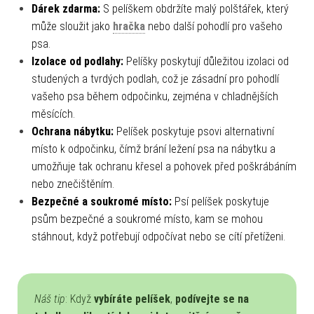
Dárek zdarma:
S pelíškem obdržíte malý polštářek, který
může sloužit jako
hračka
nebo další pohodlí pro vašeho
psa.
Izolace od podlahy:
Pelíšky poskytují důležitou izolaci od
studených a tvrdých podlah, což je zásadní pro pohodlí
vašeho psa během odpočinku, zejména v chladnějších
měsících.
Ochrana nábytku:
Pelíšek poskytuje psovi alternativní
místo k odpočinku, čímž brání ležení psa na nábytku a
umožňuje tak ochranu křesel a pohovek před poškrábáním
nebo znečištěním.
Bezpečné a soukromé místo:
Psí pelíšek poskytuje
psům bezpečné a soukromé místo, kam se mohou
stáhnout, když potřebují odpočívat nebo se cítí přetíženi.
Náš tip
: Když
vybíráte pelíšek
,
podívejte se na