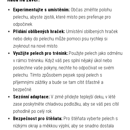
Experimentujte s umístěním:
Občas změňte polohu
pelechu, abyste zjistili, které místo pes preferuje pro
odpočinek.
Přidání oblíbených hraček:
Umístění oblíbených hraček
nebo deky do pelechu může pomoci psu rychleji si
zvyknout na nové místo.
Využijte pelech pro trénink:
.Použijte pelech jako odměnu
v rámci tréninku. Když váš pes splní nějaký úkol nebo
poslechne vaše pokyny, nechte ho odpočívat ve svém
pelechu. Tímto způsobem pejsek spojí pelech s
příjemnými zážitky a bude se tam cítit šťastně a
bezpečně.
Sezónní adaptace:
V zimě přidejte teplejší deku, v létě
zase poskytněte chladivou podložku, aby se váš pes cítil
pohodlně po celý rok.
Bezpečnost pro štěňata:
Pro štěňata vyberte pelech s
nízkými okraji a měkkou výplní, aby se snadno dostala