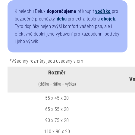
K pelechu Delux
doporučujeme
přikoupit
vodítko
pro
bezpečné procházky,
deku
pro extra teplo a
obojek
.
Tyto doplňky nejen zvýší komfort vašeho psa, ale i
efektivně doplní jeho vybavení pro každodenní potřeby
i jeho výcvik.
*Všechny rozměry jsou uvedeny v cm
Rozměr
Vn
(délka + šířka + výška)
55 x 45 x 20
65 x 55 x 20
90 x 75 x 20
110 x 90 x 20