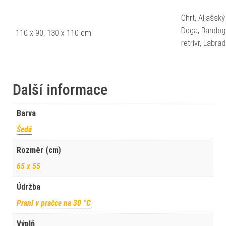
Chrt, Aljašsk
Doga, Bandog,
110 x 90, 130 x 110 cm
retrívr, Labr
Další informace
Barva
Šedá
Rozměr (cm)
65 x 55
Údržba
Praní v pračce na 30 °C
Výplň