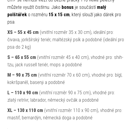
můžete využít čistírnu. Jako
bonus
je součástí
malý
polštářek
o rozměru
15 x 15 cm
, který slouží jako dárek pro
psa.
XS – 55 x 45 cm
(vnitřní rozměr 35 x 30 cm), ideální pro:
čivava, jorkšírský teriér, maltézský psík a podobné (ideální pro
psa do 2 kg)
S – 65 x 55 cm
(vnitřní rozměr 45 x 40 cm), vhodné pro: shih-
tzu, jack russell teriér, mops a podobné
M – 90 x 75 cm
(vnitřní rozměr 70 x 60 cm), vhodné pro: bígl,
kokršpaněl, basenji a podobné
L – 110 x 90 cm
(vnitřní rozměr 90 x 75 cm), vhodné pro:
zlatý retrívr, labrador, německý ovčák a podobné
XL – 130 x 110 cm
(vnitřní rozměr 110 x 90 cm), vhodné pro:
mastif, bernardýn, německá doga a podobné