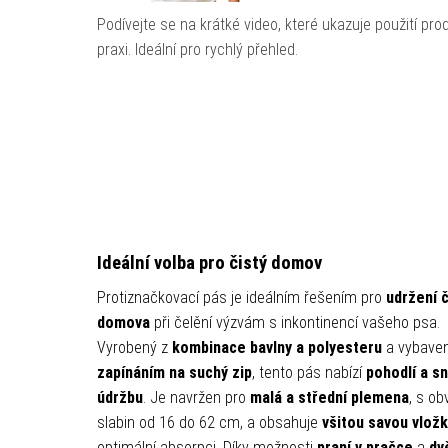
Podívejte se na krátké video, které ukazuje použití pro
praxi. Ideální pro rychlý přehled.
Ideální volba pro čistý domov
Protiznačkovací pás je ideálním řešením pro
udržení č
domova
při čelění výzvám s inkontinencí vašeho psa.
Vyrobený z
kombinace bavlny a polyesteru
a vybave
zapínáním na suchý zip
, tento pás nabízí
pohodlí a s
údržbu
. Je navržen pro
malá a střední plemena
, s o
slabin od 16 do 62 cm, a obsahuje
všitou savou vlož
optimální absorpci. Díky možnosti
praní v pračce
a
dv