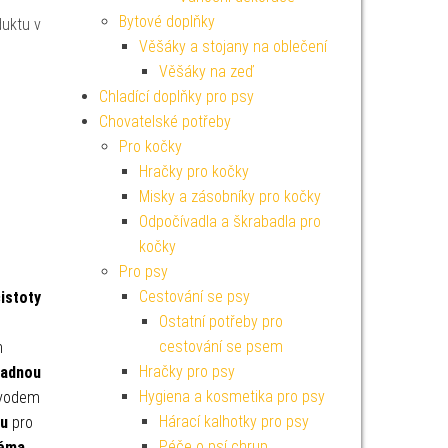
Bytové doplňky
duktu v
Věšáky a stojany na oblečení
Věšáky na zeď
Chladící doplňky pro psy
Chovatelské potřeby
Pro kočky
Hračky pro kočky
Misky a zásobníky pro kočky
Odpočívadla a škrabadla pro
kočky
Pro psy
Cestování se psy
istoty
Ostatní potřeby pro
cestování se psem
n
Hračky pro psy
nadnou
Hygiena a kosmetika pro psy
bvodem
Hárací kalhotky pro psy
ku
pro
Péče o psí chrup
ěma