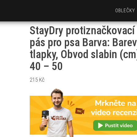
OBLEČKY
StayDry protiznačkovací
pás pro psa Barva: Bare
tlapky, Obvod slabin (cm
40 – 50
215
Kč