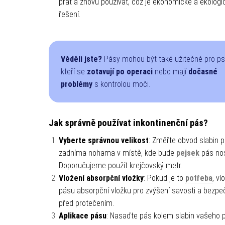
prát a znovu používat, což je ekonomické a ekologi
řešení.
Věděli jste?
Pásy mohou být také užitečné pro ps
kteří se
zotavují po operaci
nebo mají
dočasné
problémy
s kontrolou moči.
Jak správně používat inkontinenční pás?
Vyberte správnou velikost
: Změřte obvod slabin 
zadníma nohama v místě, kde bude
pejsek
pás nos
Doporučujeme použít krejčovský metr.
Vložení absorpční vložky
: Pokud je to
potřeba
, vl
pásu absorpční vložku pro zvýšení savosti a bezpe
před protečením.
Aplikace pásu
: Nasaďte pás kolem slabin vašeho p