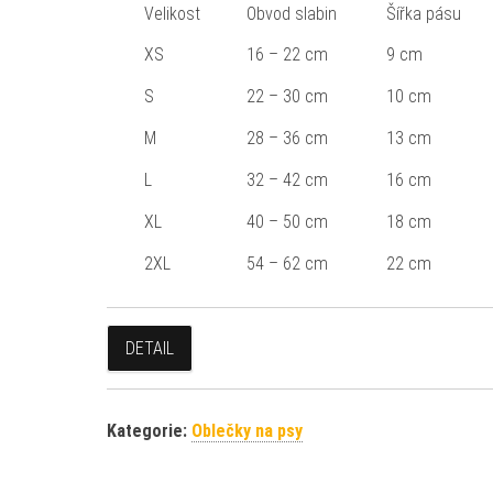
Velikost
Obvod slabin
Šířka pásu
XS
16 – 22 cm
9 cm
S
22 – 30 cm
10 cm
M
28 – 36 cm
13 cm
L
32 – 42 cm
16 cm
XL
40 – 50 cm
18 cm
2XL
54 – 62 cm
22 cm
DETAIL
Kategorie:
Oblečky na psy