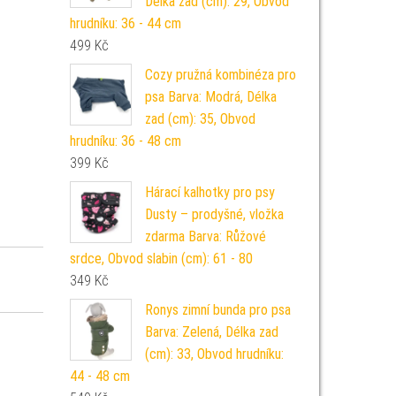
Délka zad (cm): 29, Obvod
hrudníku: 36 - 44 cm
499
Kč
Cozy pružná kombinéza pro
psa Barva: Modrá, Délka
zad (cm): 35, Obvod
hrudníku: 36 - 48 cm
399
Kč
Hárací kalhotky pro psy
Dusty – prodyšné, vložka
zdarma Barva: Růžové
srdce, Obvod slabin (cm): 61 - 80
349
Kč
Ronys zimní bunda pro psa
Barva: Zelená, Délka zad
(cm): 33, Obvod hrudníku:
44 - 48 cm