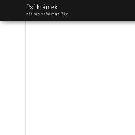
Psí krámek
vše pro vaše mazlíčky