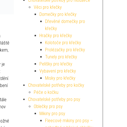
Chovatelské potřeby pro hlodavce
Věci pro křečky
Domečky pro křečky
Dřevěné domečky pro
křečky
Hračky pro křečky
š
Kolotoče pro křečky
vláště
Prolézačky pro křečky
ěkem,
Tunely pro křečky
Pelíšky pro křečky
 je
Vybavení pro křečky
ž
Misky pro křečky
dění.
Chovatelské potřeby pro kočky
obení
Péče o kočku
Chovatelské potřeby pro psy
tále
Oblečky pro psy
omov
Mikiny pro psy
Fleecové mikiny pro psy –
možné