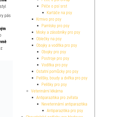
Péče o psí srst
styl.
Kartáče na psy
Dry pás
Krmivo pro psy
Pamlsky pro psy
ným
Misky a zásobníky pro psy
o
Oblečky na psy
ivně
Obojky a vodítka pro psy
ez
Obojky pro psy
Postroje pro psy
Vodítka pro psy
Ostatní pomůcky pro psy
Pelíšky, boudy a dvířka pro psy
Pelíšky pro psy
Veterinární lékárna
Antiparazitika pro zvířata
Neveterinární antiparazitika
Antiparazitika pro psy