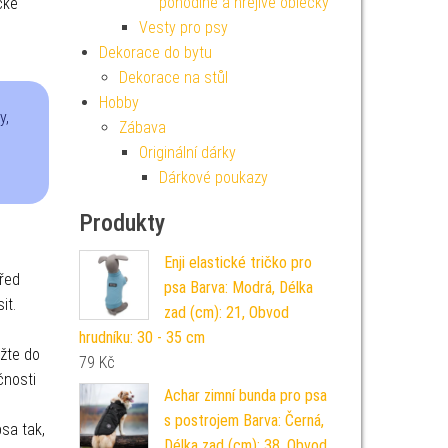
pohodlné a hřejivé oblečky
cké
Vesty pro psy
Dekorace do bytu
Dekorace na stůl
Hobby
y,
Zábava
Originální dárky
Dárkové poukazy
Produkty
Enji elastické tričko pro
před
psa Barva: Modrá, Délka
it.
zad (cm): 21, Obvod
hrudníku: 30 - 35 cm
ožte do
79
Kč
čnosti
Achar zimní bunda pro psa
s postrojem Barva: Černá,
sa tak,
Délka zad (cm): 38, Obvod