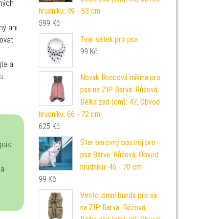
chých
hrudníku: 49 - 53 cm
599
Kč
sný ani
Tear šátek pro psa
bovat
99
Kč
jte a
a
Novak fleecová mikina pro
psa na ZIP Barva: Růžová,
Délka zad (cm): 47, Obvod
hrudníku: 66 - 72 cm
625
Kč
Star barevný postroj pro
 pás
psa Barva: Růžová, Obvod
hrudníku: 46 - 70 cm
na
99
Kč
Vento zimní bunda pro sa
na ZIP Barva: Béžová,