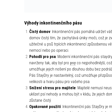
Výhody inkontinenčního pásu
Čistý domov
: Inkontinenční pás pomáhá udržet vá
domov čistý tím, že zachytává úniky moči, což je z
užitečné u psů trpících inkontinencí způsobenou v
nemocí nebo po operaci.
Pohodlí pro psa
: Moderní inkontinenční pás staydry
navrženy tak, aby byl pro
psy
co nejpohodlnější, co
umožňuje jejich nošení po dlouhou dobu bez podráž
Pás StayDry je nastavitelný, což umožňuje přizpůs
velikosti a tvaru pásu pro vašeho psa.
Snížení stresu pro majitele
: Majitelé nemusí neus
uklízet psí nehody a mohou být v klidu, že jejich d
zůstane čistý.
Opakované použití
: Inkontinenční pás StayDry je 