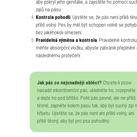
aby pokryl jeho genitálie, a zajistěte ho pomocí su
zipů na pásu.
Kontrola pohodlí
: Ujistěte se, že pás není příliš tě
příliš volný. Pes by měl být schopen volně se pohy
bez jakéhokoli omezení.
Pravidelná výměna a kontrola
: Pravidelně kontrolu
měňte absorpční vložku, abyste zabránili přeplnění 
následnému protečení.
Jak pás co nejsnadněji obléct?
Chcete-li psovi
nasadit inkontinenční pás, uklidněte ho, rozepněte
a dejte ho pod bříško. Poté pás pevně, ale ne příliš
těsně, zapněte kolem pasu tak, aby byl suchý zip 
hřbetu. Ujistěte se, že pás není ani příliš volný, ani
příliš těsný, aby byl pro psa pohodlný.