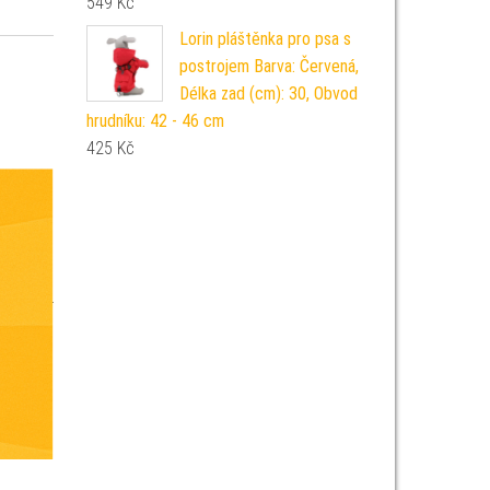
549
Kč
Lorin pláštěnka pro psa s
postrojem Barva: Červená,
Délka zad (cm): 30, Obvod
hrudníku: 42 - 46 cm
425
Kč