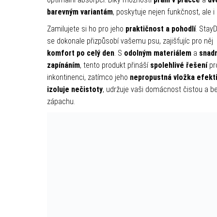
barevným variantám
, poskytuje nejen funkčnost, ale i 
Zamilujete si ho pro jeho
praktičnost a pohodlí
. Stay
se dokonale přizpůsobí vašemu psu, zajišťujíc pro něj
komfort po celý den
. S
odolným materiálem
a
snad
zapínáním
, tento produkt přináší
spolehlivé řešení
pr
inkontinenci, zatímco jeho
nepropustná vložka efekt
izoluje nečistoty
, udržuje vaši domácnost čistou a b
zápachu.