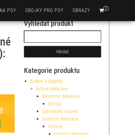
0
 NA PSY
OBOJKY PRO PSY
OBRAZY
Vyhledat produkt
Vyhledávání
vné
):
Kategorie produktu
Bydlení a doplňky
Bytové dekorace
Nástěnné dekorace
Obrazy
Samolepky na zeď
Sváteční dekorace
Vánoce
Vánoční dekorace