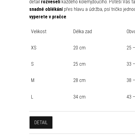
detail
rozveselí
každého kolemjdoucího. Potěší Vás t
snadné oblékání
přes hlavu a údržba, psí tričko jedn
vyperete v pračce
.
Velikost
Délka zad
Obv
XS
20 cm
25 
S
25 cm
33 
M
28 cm
38 
L
34 cm
43 
DETAIL