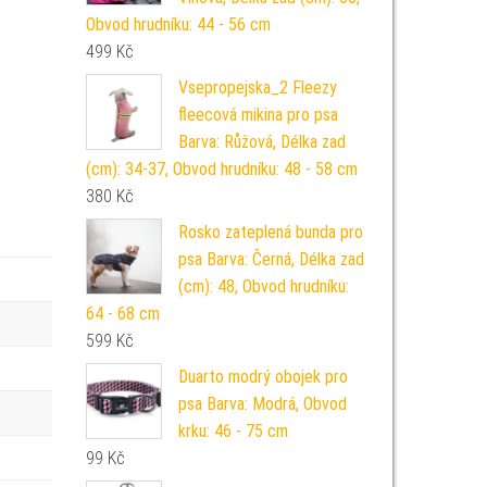
Obvod hrudníku: 44 - 56 cm
499
Kč
Vsepropejska_2 Fleezy
fleecová mikina pro psa
Barva: Růžová, Délka zad
(cm): 34-37, Obvod hrudníku: 48 - 58 cm
380
Kč
Rosko zateplená bunda pro
psa Barva: Černá, Délka zad
(cm): 48, Obvod hrudníku:
64 - 68 cm
599
Kč
Duarto modrý obojek pro
psa Barva: Modrá, Obvod
krku: 46 - 75 cm
99
Kč