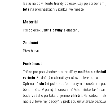
lásku na odiv. Tento trendy obleček užijí pejsci během
léta
na procházkách v parku i ve městě.
Materiál
Psí obleček ušitý
z bavlny
a elastenu.
Zapínání
Přes hlavu.
Funkčnost
Tričko pro psa vhodné pro mazlíčky
malého a střední
vzrůstu
. Bavlněný materiál vyniká svou lehkostí a jemn
Optimálně
chrání
psí srst před horkými slunečními pa
během léta. V parných dnech můžete
tričko
také namo
bude Vašeho parťáka příjemně
chladit.
Na zádech nal
nápis „I
love
my daddy“, v překladu
miluji svého páníčka