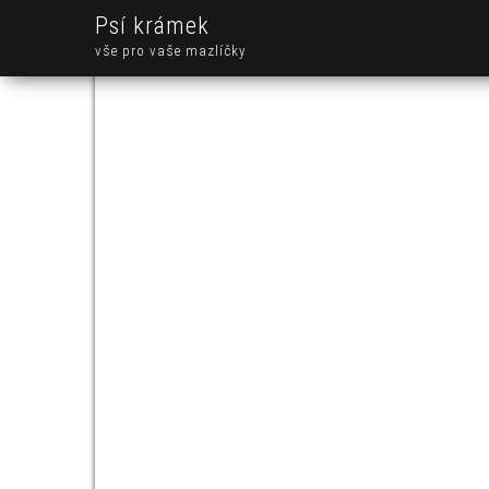
Psí krámek
vše pro vaše mazlíčky