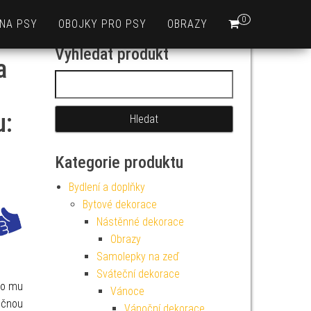
0
 NA PSY
OBOJKY PRO PSY
OBRAZY
Vyhledat produkt
a
Vyhledávání
u:
Kategorie produktu
Bydlení a doplňky
Bytové dekorace
Nástěnné dekorace
Obrazy
Samolepky na zeď
Sváteční dekorace
oto mu
Vánoce
ečnou
Vánoční dekorace