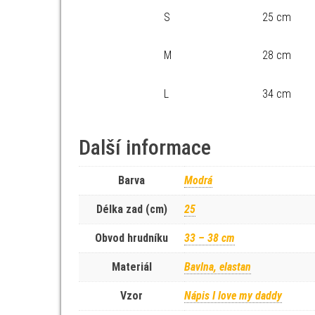
S
25 cm
M
28 cm
L
34 cm
Další informace
Barva
Modrá
Délka zad (cm)
25
Obvod hrudníku
33 – 38 cm
Materiál
Bavlna, elastan
Vzor
Nápis I love my daddy