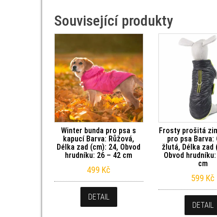
Související produkty
Winter bunda pro psa s
Frosty prošitá zi
kapucí Barva: Růžová,
pro psa Barva:
Délka zad (cm): 24, Obvod
žlutá, Délka zad 
hrudníku: 26 – 42 cm
Obvod hrudníku:
cm
499
Kč
599
Kč
DETAIL
DETAIL