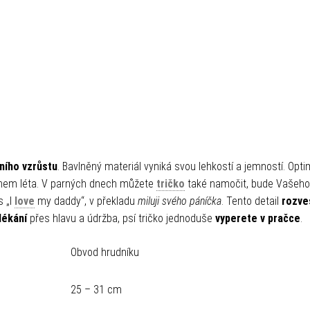
ního vzrůstu
. Bavlněný materiál vyniká svou lehkostí a jemností. Opt
ěhem léta. V parných dnech můžete
tričko
také namočit, bude Vašeho
s „I
love
my daddy“, v překladu
miluji svého páníčka
. Tento detail
rozve
lékání
přes hlavu a údržba, psí tričko jednoduše
vyperete v pračce
.
Obvod hrudníku
25 – 31 cm