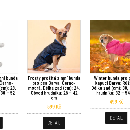
mní bunda
Frosty prošitá zimní bunda
Winter bunda pro 
 Černo-
pro psa Barva: Černo-
kapucí Barva: Růž
(cm): 28,
modrá, Délka zad (cm): 24,
Délka zad (cm): 30,
 30 – 52
Obvod hrudníku: 26 – 42
hrudníku: 32 – 5
cm
499
Kč
599
Kč
DETAIL
DETAIL