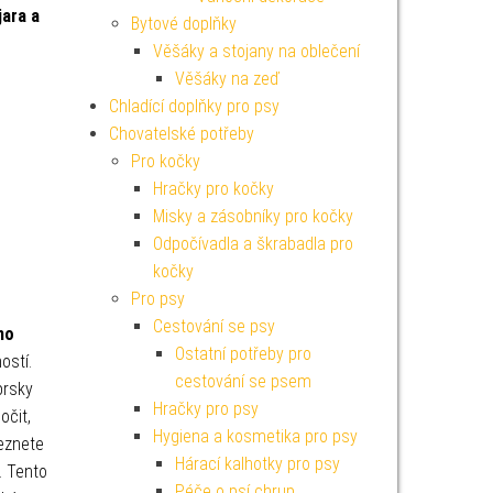
jara a
Bytové doplňky
Věšáky a stojany na oblečení
Věšáky na zeď
Chladící doplňky pro psy
Chovatelské potřeby
Pro kočky
Hračky pro kočky
Misky a zásobníky pro kočky
Odpočívadla a škrabadla pro
kočky
Pro psy
Cestování se psy
ho
Ostatní potřeby pro
ostí.
cestování se psem
prsky
Hračky pro psy
čit,
Hygiena a kosmetika pro psy
eznete
Hárací kalhotky pro psy
. Tento
Péče o psí chrup