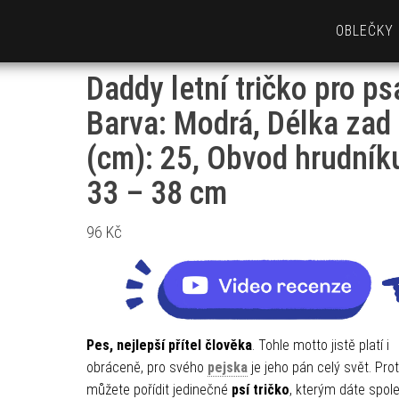
OBLEČKY
Daddy letní tričko pro ps
Barva: Modrá, Délka zad
(cm): 25, Obvod hrudník
33 – 38 cm
96
Kč
Pes, nejlepší přítel člověka
. Tohle motto jistě platí i
obráceně, pro svého
pejska
je jeho pán celý svět. Pr
můžete pořídit jedinečné
psí tričko
, kterým dáte spol