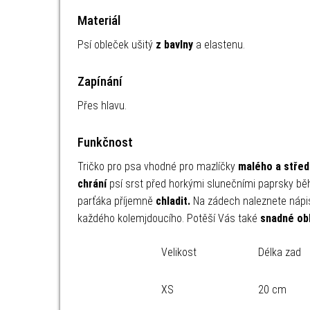
Materiál
Psí obleček ušitý
z bavlny
a elastenu.
Zapínání
Přes hlavu.
Funkčnost
Tričko pro psa vhodné pro mazlíčky
malého a střed
chrání
psí srst před horkými slunečními paprsky b
parťáka příjemně
chladit.
Na zádech naleznete nápi
každého kolemjdoucího. Potěší Vás také
snadné ob
Velikost
Délka zad
XS
20 cm