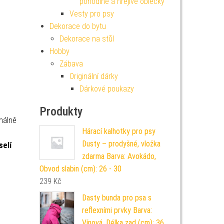
pohodlné a hřejivé oblečky
Vesty pro psy
Dekorace do bytu
Dekorace na stůl
Hobby
Zábava
Originální dárky
Dárkové poukazy
Produkty
imálně
Hárací kalhotky pro psy
Dusty – prodyšné, vložka
selí
zdarma Barva: Avokádo,
Obvod slabin (cm): 26 - 30
239
Kč
Dasty bunda pro psa s
reflexními prvky Barva:
Vínová, Délka zad (cm): 36,