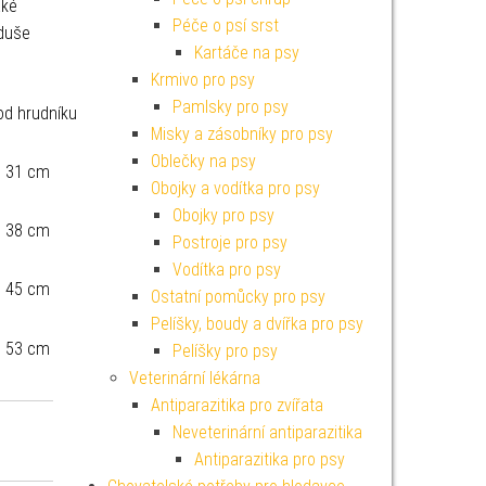
aké
Péče o psí srst
oduše
Kartáče na psy
Krmivo pro psy
Pamlsky pro psy
od hrudníku
Misky a zásobníky pro psy
Oblečky na psy
– 31 cm
Obojky a vodítka pro psy
Obojky pro psy
– 38 cm
Postroje pro psy
Vodítka pro psy
– 45 cm
Ostatní pomůcky pro psy
Pelíšky, boudy a dvířka pro psy
– 53 cm
Pelíšky pro psy
Veterinární lékárna
Antiparazitika pro zvířata
Neveterinární antiparazitika
Antiparazitika pro psy