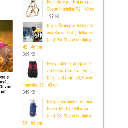
Edor žlutý postroj pro psa
Obvod hrudníku: 32 - 43 cm
199
Kč
Roy reflexní pláštěnka pro
psa Barva: Žlutá, Délka zad
(cm): 34, Obvod hrudníku:
42 - 46 cm
369
Kč
Rainy obleček pro psa na
zip Barva: Černo-červená,
psa s
Délka zad (cm): 25, Obvod
ová,
hrudníku: 36 - 40 cm
 Obvod
4 cm
349
Kč
Baby zimní bunda pro psa
Barva: Modrá, Délka zad
(cm): 38, Obvod hrudníku:
63 - 66 cm