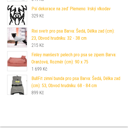
Psí dekorace na zeď Plemeno: Irský vlkodav
329
Kč
Rixi svetr pro psa Barva: Šedá, Délka zad (cm):
23, Obvod hrudníku: 32 - 38 cm
215
Kč
Finley manšestr pelech pro psa se zipem Barva:
Oranžová, Rozměr (cm): 90 x 75
1 699
Kč
BullFit zimní bunda pro psa Barva: Šedá, Délka zad
(cm): 53, Obvod hrudníku: 68 - 84 cm
899
Kč