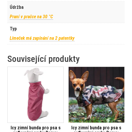
Údržba
Praní v pračce na 30 °C
Typ
Límeček má zapínání na 2 patentky
Související produkty
Icy zimní bunda pro psa s
Icy zimní bunda pro psa s