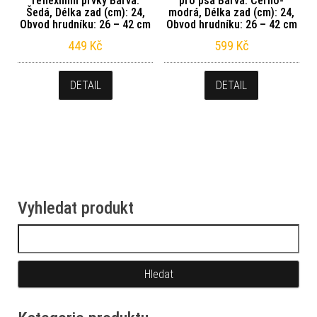
reflexními prvky Barva:
pro psa Barva: Černo-
Šedá, Délka zad (cm): 24,
modrá, Délka zad (cm): 24,
Obvod hrudníku: 26 – 42 cm
Obvod hrudníku: 26 – 42 cm
449
Kč
599
Kč
DETAIL
DETAIL
Vyhledat produkt
Vyhledávání