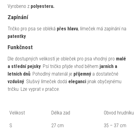
Vyrobeno z
polyesteru.
Zapínání
Tričko pro psa se obléká
přes hlavu
, límeček má zapínání na
patentky
.
Funkčnost
Dle dostupných velikostí je obleček pro psa vhodný pro
malé
a střední pejsky
. Psí tričko přijde vhod během
jarních a
letních dnů
. Pohodlný materiál je
příjemný
a dostatečné
vzdušný
. Slušivý límeček dodá
eleganci
jinak obyčejnému
tričku. Lze vyprat v pračce.
Velikost
Délka zad
Obvod hrudníku
S
27 cm
35 – 37 cm