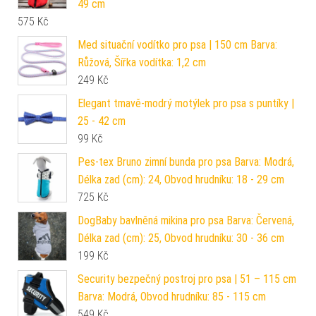
49 cm
575
Kč
Med situační vodítko pro psa | 150 cm Barva:
Růžová, Šířka vodítka: 1,2 cm
249
Kč
Elegant tmavě-modrý motýlek pro psa s puntíky |
25 - 42 cm
99
Kč
Pes-tex Bruno zimní bunda pro psa Barva: Modrá,
Délka zad (cm): 24, Obvod hrudníku: 18 - 29 cm
725
Kč
DogBaby bavlněná mikina pro psa Barva: Červená,
Délka zad (cm): 25, Obvod hrudníku: 30 - 36 cm
199
Kč
Security bezpečný postroj pro psa | 51 – 115 cm
Barva: Modrá, Obvod hrudníku: 85 - 115 cm
549
Kč