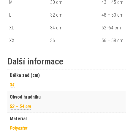
M
30 cm
43 – 45 cm
L
32 cm
48 – 50 cm
XL
34 cm
52 -54 cm
XXL
36
56 – 58 cm
Další informace
Délka zad (cm)
34
Obvod hrudníku
52 – 54 cm
Materiál
Polyester