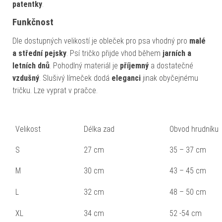
patentky
.
Funkčnost
Dle dostupných velikostí je obleček pro psa vhodný pro
malé
a střední pejsky
. Psí tričko přijde vhod během
jarních a
letních dnů
. Pohodlný materiál je
příjemný
a dostatečné
vzdušný
. Slušivý límeček dodá
eleganci
jinak obyčejnému
tričku. Lze vyprat v pračce.
Velikost
Délka zad
Obvod hrudníku
S
27 cm
35 – 37 cm
M
30 cm
43 – 45 cm
L
32 cm
48 – 50 cm
XL
34 cm
52 -54 cm