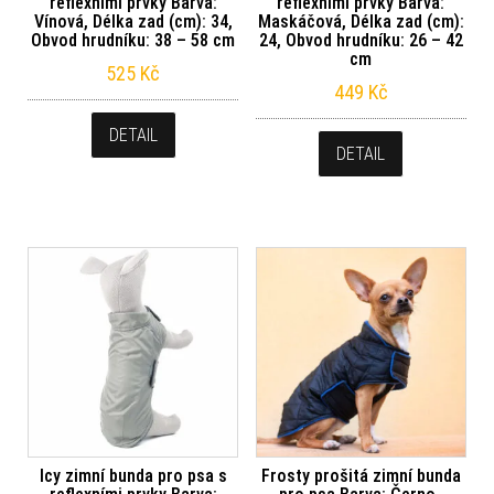
reflexními prvky Barva:
reflexními prvky Barva:
Vínová, Délka zad (cm): 34,
Maskáčová, Délka zad (cm):
Obvod hrudníku: 38 – 58 cm
24, Obvod hrudníku: 26 – 42
cm
525
Kč
449
Kč
DETAIL
DETAIL
Icy zimní bunda pro psa s
Frosty prošitá zimní bunda