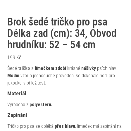
Brok šedé tričko pro psa
Délka zad (cm): 34, Obvod
hrudníku: 52 – 54 cm
199
Kč
Šedé
tričko
s
límečkem
zdobí
krásné
nášivky
psích hlav.
Módní
vzor a jednoduché provedení se dokonale hodí pro
jakoukoliv příležitost.
Materiál
Vyrobeno z
polyesteru.
Zapínání
Tričko pro psa se obléká
přes hlavu
, límeček má zapínání na