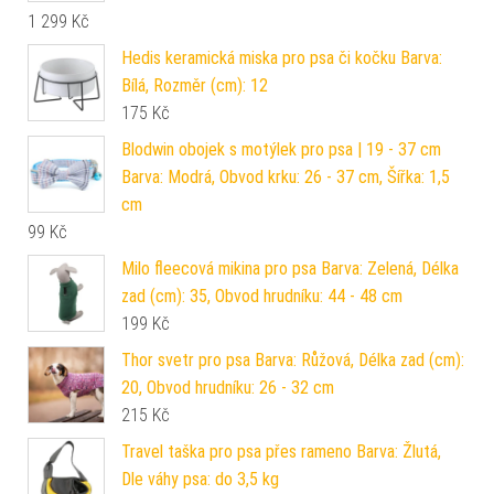
1 299
Kč
Hedis keramická miska pro psa či kočku Barva:
Bílá, Rozměr (cm): 12
175
Kč
Blodwin obojek s motýlek pro psa | 19 - 37 cm
Barva: Modrá, Obvod krku: 26 - 37 cm, Šířka: 1,5
cm
99
Kč
Milo fleecová mikina pro psa Barva: Zelená, Délka
zad (cm): 35, Obvod hrudníku: 44 - 48 cm
199
Kč
Thor svetr pro psa Barva: Růžová, Délka zad (cm):
20, Obvod hrudníku: 26 - 32 cm
215
Kč
Travel taška pro psa přes rameno Barva: Žlutá,
Dle váhy psa: do 3,5 kg