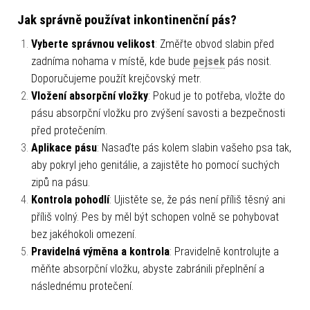
Jak správně používat inkontinenční pás?
Vyberte správnou velikost
: Změřte obvod slabin před
zadníma nohama v místě, kde bude
pejsek
pás nosit.
Doporučujeme použít krejčovský metr.
Vložení absorpční vložky
: Pokud je to potřeba, vložte do
pásu absorpční vložku pro zvýšení savosti a bezpečnosti
před protečením.
Aplikace pásu
: Nasaďte pás kolem slabin vašeho psa tak,
aby pokryl jeho genitálie, a zajistěte ho pomocí suchých
zipů na pásu.
Kontrola pohodlí
: Ujistěte se, že pás není příliš těsný ani
příliš volný. Pes by měl být schopen volně se pohybovat
bez jakéhokoli omezení.
Pravidelná výměna a kontrola
: Pravidelně kontrolujte a
měňte absorpční vložku, abyste zabránili přeplnění a
následnému protečení.