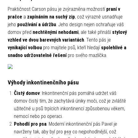
Praktičnost Carson pásu je zvýrazněna možností
praní v
pračce
a
zapínáním na suchý zip
, což výrazně usnadňuje
jeho
používání a údržbu
. Jeho design nejen ochraňuje váš
domov před
nechtěnými nehodami
, ale také přináší
stylový
vzhled ve dvou barevných variantách
. Tento pás je
vynikající volbou
pro majitele psů, kteří hledají
spolehlivé a
snadno udržovatelné řešení
pro svého mazlíčka.
Výhody inkontinenčního pásu
Čistý domov
: Inkontinenční pás pomáhá udržet váš
domov čistý tím, že zachytává úniky moči, což je zvláště
užitečné u psů trpících inkontinencí způsobenou věkem,
nemocí nebo po operaci.
Pohodlí pro psa
: Moderní inkontinenční pás Pavel je
navrženy tak, aby byl pro
psy
co nejpohodlnější, což