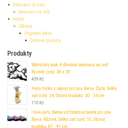
Dekorace do bytu
Dekorace na stůl
Hobby
Zábava
Originální dárky
Dárkové poukazy
Produkty
Maltézský psík 4 dřevěná dekorace na zeď
Rozměr (cm): 38 x 28
439
Kč
Perla tričko s nápisy pro psa Barva: Žlutá, Délka
zad (cm): 24, Obvod hrudníku: 30 - 34 cm
110
Kč
I love pets Ramia softshelová bunda pro psa
Barva: Růžová, Délka zad (cm): 55, Obvod
hrudníku: 87 - 91 cm