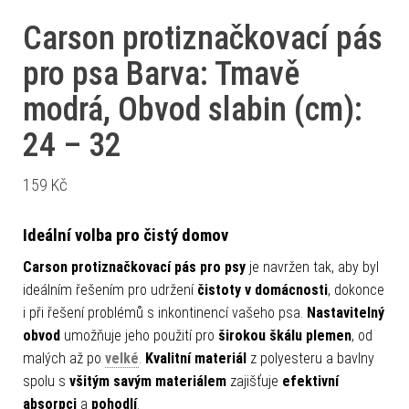
Carson protiznačkovací pás
pro psa Barva: Tmavě
modrá, Obvod slabin (cm):
24 – 32
159
Kč
Ideální volba pro čistý domov
Carson protiznačkovací pás pro psy
je navržen tak, aby byl
ideálním řešením pro udržení
čistoty v domácnosti
, dokonce
i při řešení problémů s inkontinencí vašeho psa.
Nastavitelný
obvod
umožňuje jeho použití pro
širokou škálu plemen
, od
malých až po
velké
.
Kvalitní materiál
z polyesteru a bavlny
spolu s
všitým savým materiálem
zajišťuje
efektivní
absorpci
a
pohodlí
.