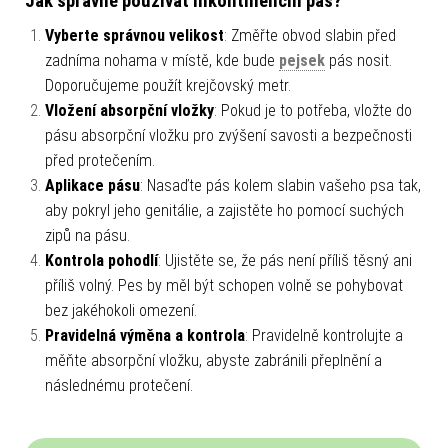
Jak správně používat inkontinenční pás?
Vyberte správnou velikost
: Změřte obvod slabin před
zadníma nohama v místě, kde bude
pejsek
pás nosit.
Doporučujeme použít krejčovský metr.
Vložení absorpční vložky
: Pokud je to potřeba, vložte do
pásu absorpční vložku pro zvýšení savosti a bezpečnosti
před protečením.
Aplikace pásu
: Nasaďte pás kolem slabin vašeho psa tak,
aby pokryl jeho genitálie, a zajistěte ho pomocí suchých
zipů na pásu.
Kontrola pohodlí
: Ujistěte se, že pás není příliš těsný ani
příliš volný. Pes by měl být schopen volně se pohybovat
bez jakéhokoli omezení.
Pravidelná výměna a kontrola
: Pravidelně kontrolujte a
měňte absorpční vložku, abyste zabránili přeplnění a
následnému protečení.