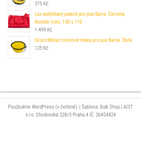
375
Kč
Lux nadýchaný pelech pro psa Barva: Červená,
Rozměr (cm): 130 x 110
1 499
Kč
Sil protihltací cestovní miska pro psa Barva: Žlutá
125
Kč
Používáme WordPress (v češtině).
|
Šablona: Bulk Shop
| ACIT
s.r.o. Chodovská 228/3 Praha 4 IČ: 26454424