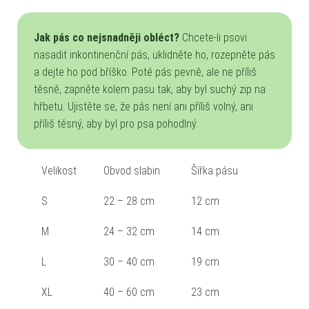
Jak pás co nejsnadněji obléct?
Chcete-li psovi
nasadit inkontinenční pás, uklidněte ho, rozepněte pás
a dejte ho pod bříško. Poté pás pevně, ale ne příliš
těsně, zapněte kolem pasu tak, aby byl suchý zip na
hřbetu. Ujistěte se, že pás není ani příliš volný, ani
příliš těsný, aby byl pro psa pohodlný.
Velikost
Obvod slabin
Šířka pásu
S
22 – 28 cm
12 cm
M
24 – 32 cm
14 cm
L
30 – 40 cm
19 cm
XL
40 – 60 cm
23 cm