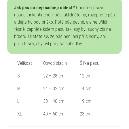
Jak pás co nejsnadněji obléct?
Chcete-li psovi
nasadit inkontinenční pás, uklidněte ho, rozepněte pás
a dejte ho pod bříško. Poté pás pevně, ale ne příliš
těsně, zapněte kolem pasu tak, aby byl suchý zip na
hřbetu. Ujistěte se, že pás není ani příliš volný, ani
příliš těsný, aby byl pro psa pohodlný.
Velikost
Obvod slabin
Šířka pásu
S
22 – 28 cm
12 cm
M
24 – 32 cm
14 cm
L
30 – 40 cm
19 cm
XL
40 – 60 cm
23 cm