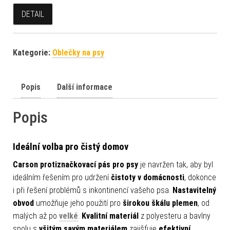
DETAIL
Kategorie:
Oblečky na psy
Popis
Další informace
Popis
Ideální volba pro čistý domov
Carson protiznačkovací pás pro psy
je navržen tak, aby byl
ideálním řešením pro udržení
čistoty v domácnosti
, dokonce
i při řešení problémů s inkontinencí vašeho psa.
Nastavitelný
obvod
umožňuje jeho použití pro
širokou škálu plemen
, od
malých až po
velké
.
Kvalitní materiál
z polyesteru a bavlny
spolu s
všitým savým materiálem
zajišťuje
efektivní