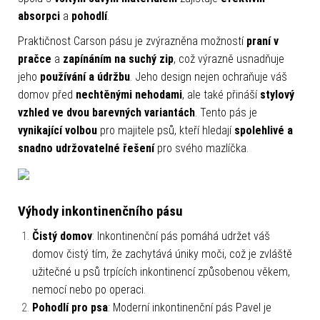
absorpci
a
pohodlí
.
Praktičnost Carson pásu je zvýrazněna možností
praní v
pračce
a
zapínáním na suchý zip
, což výrazně usnadňuje
jeho
používání a údržbu
. Jeho design nejen ochraňuje váš
domov před
nechtěnými nehodami
, ale také přináší
stylový
vzhled ve dvou barevných variantách
. Tento pás je
vynikající volbou
pro majitele psů, kteří hledají
spolehlivé a
snadno udržovatelné řešení
pro svého mazlíčka.
Výhody inkontinenčního pásu
Čistý domov
: Inkontinenční pás pomáhá udržet váš
domov čistý tím, že zachytává úniky moči, což je zvláště
užitečné u psů trpících inkontinencí způsobenou věkem,
nemocí nebo po operaci.
Pohodlí pro psa
: Moderní inkontinenční pás Pavel je