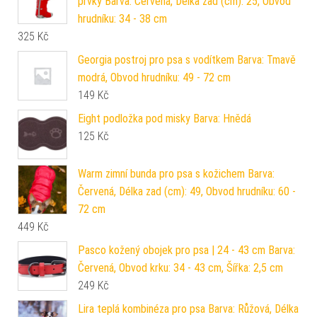
prvky Barva: Červená, Délka zad (cm): 25, Obvod
hrudníku: 34 - 38 cm
325
Kč
Georgia postroj pro psa s vodítkem Barva: Tmavě
modrá, Obvod hrudníku: 49 - 72 cm
149
Kč
Eight podložka pod misky Barva: Hnědá
125
Kč
Warm zimní bunda pro psa s kožichem Barva:
Červená, Délka zad (cm): 49, Obvod hrudníku: 60 -
72 cm
449
Kč
Pasco kožený obojek pro psa | 24 - 43 cm Barva:
Červená, Obvod krku: 34 - 43 cm, Šířka: 2,5 cm
249
Kč
Lira teplá kombinéza pro psa Barva: Růžová, Délka