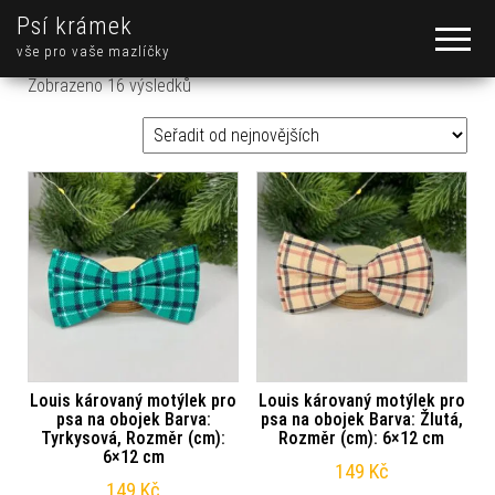
Psí krámek
vše pro vaše mazlíčky
Seřazeno od nejnovějších
Zobrazeno 16 výsledků
Louis károvaný motýlek pro
Louis károvaný motýlek pro
psa na obojek Barva:
psa na obojek Barva: Žlutá,
Tyrkysová, Rozměr (cm):
Rozměr (cm): 6×12 cm
6×12 cm
149
Kč
149
Kč