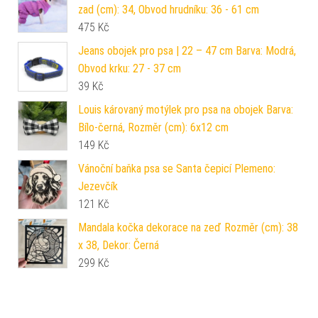
zad (cm): 34, Obvod hrudníku: 36 - 61 cm
475
Kč
Jeans obojek pro psa | 22 – 47 cm Barva: Modrá,
Obvod krku: 27 - 37 cm
39
Kč
Louis károvaný motýlek pro psa na obojek Barva:
Bílo-černá, Rozměr (cm): 6x12 cm
149
Kč
Vánoční baňka psa se Santa čepicí Plemeno:
Jezevčík
121
Kč
Mandala kočka dekorace na zeď Rozměr (cm): 38
x 38, Dekor: Černá
299
Kč