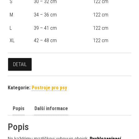
S
30 – 32 cm
122 cm
M
34 – 36 cm
122 cm
L
39 – 41 cm
122 cm
XL
42 – 48 cm
122 cm
DETAIL
Kategorie:
Postroje pro psy
Popis
Další informace
Popis
Ne každému mazlíčkovi vyhovuje obojek.
Rychlozapínací