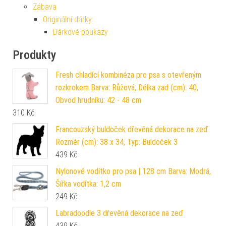
Zábava
Originální dárky
Dárkové poukazy
Produkty
Fresh chladící kombinéza pro psa s otevřeným
rozkrokem Barva: Růžová, Délka zad (cm): 40,
Obvod hrudníku: 42 - 48 cm
310
Kč
Francouzský buldoček dřevěná dekorace na zeď
Rozměr (cm): 38 x 34, Typ: Buldoček 3
439
Kč
Nylonové vodítko pro psa | 128 cm Barva: Modrá,
Šířka vodítka: 1,2 cm
249
Kč
Labradoodle 3 dřevěná dekorace na zeď
439
Kč