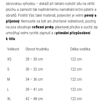
obrovskou výhodou – dokáží při tahání rozložit sílu na větší
plochu a zamezit tak nadměrnému namáhání krční páteře a
obratlů. Potěší Vás také materiál, polyester je velmi
pevný a
příjemný
. Nemusíte se bát ani zhoršené viditelnosti, postroj
na psa obsahuje
reflexní prvky.
plastová
přezka a suchý zip
umožňují velmi rychlé zapnutí a o
ptimální přizpůsobení
k tělu
.
Velikost
Obvod hrudníku
Délka vodítka
XS
28 – 30 cm
122 cm
S
30 – 32 cm
122 cm
M
34 – 36 cm
122 cm
L
39 – 41 cm
122 cm
XL
42 – 48 cm
122 cm