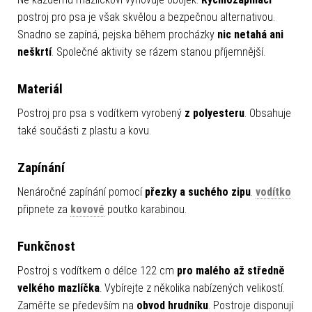
postroj pro psa je však skvělou a bezpečnou alternativou.
Snadno se zapíná, pejska během procházky
nic netahá ani
neškrtí
. Společné aktivity se rázem stanou příjemnější.
Materiál
Postroj pro psa s vodítkem vyrobený
z polyesteru
. Obsahuje
také součásti z plastu a kovu.
Zapínání
Nenáročné zapínání pomocí
přezky a suchého zipu
.
vodítko
připnete za
kovové
poutko karabinou.
Funkčnost
Postroj s vodítkem o délce 122 cm
pro malého až středně
velkého mazlíčka
. Vybírejte z několika nabízených velikostí.
Zaměřte se především na
obvod hrudníku
. Postroje disponují