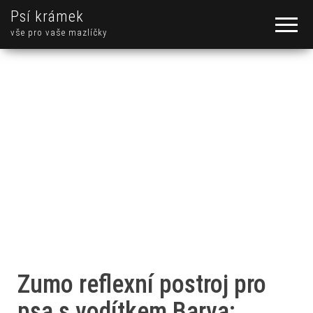
Psí krámek
vše pro vaše mazlíčky
Zumo reflexní postroj pro
psa s vodítkem Barva: