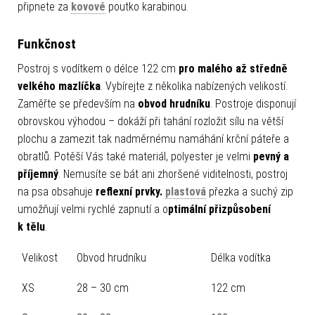
připnete za
kovové
poutko karabinou.
Funkčnost
Postroj s vodítkem o délce 122 cm
pro malého až středně
velkého mazlíčka
. Vybírejte z několika nabízených velikostí.
Zaměřte se především na
obvod hrudníku
. Postroje disponují
obrovskou výhodou – dokáží při tahání rozložit sílu na větší
plochu a zamezit tak nadměrnému namáhání krční páteře a
obratlů. Potěší Vás také materiál, polyester je velmi
pevný a
příjemný
. Nemusíte se bát ani zhoršené viditelnosti, postroj
na psa obsahuje
reflexní prvky.
plastová
přezka a suchý zip
umožňují velmi rychlé zapnutí a o
ptimální přizpůsobení
k tělu
.
Velikost
Obvod hrudníku
Délka vodítka
XS
28 – 30 cm
122 cm