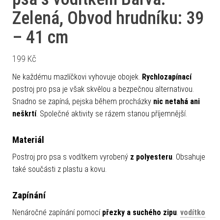
Zelená, Obvod hrudníku: 39
– 41 cm
199
Kč
Ne každému mazlíčkovi vyhovuje obojek.
Rychlozapínací
postroj pro psa je však skvělou a bezpečnou alternativou.
Snadno se zapíná, pejska během procházky
nic netahá ani
neškrtí
. Společné aktivity se rázem stanou příjemnější.
Materiál
Postroj pro psa s vodítkem vyrobený
z polyesteru
. Obsahuje
také součásti z plastu a kovu.
Zapínání
Nenáročné zapínání pomocí
přezky a suchého zipu
.
vodítko