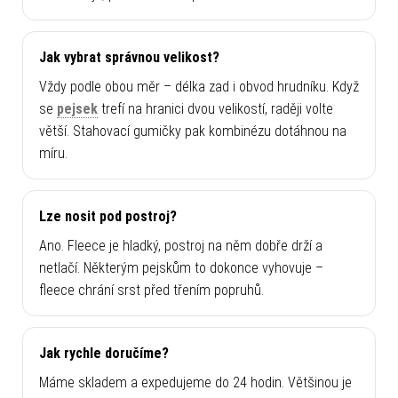
Jak vybrat správnou velikost?
Vždy podle obou měr – délka zad i obvod hrudníku. Když
se
pejsek
trefí na hranici dvou velikostí, raději volte
větší. Stahovací gumičky pak kombinézu dotáhnou na
míru.
Lze nosit pod postroj?
Ano. Fleece je hladký, postroj na něm dobře drží a
netlačí. Některým pejskům to dokonce vyhovuje –
fleece chrání srst před třením popruhů.
Jak rychle doručíme?
Máme skladem a expedujeme do 24 hodin. Většinou je