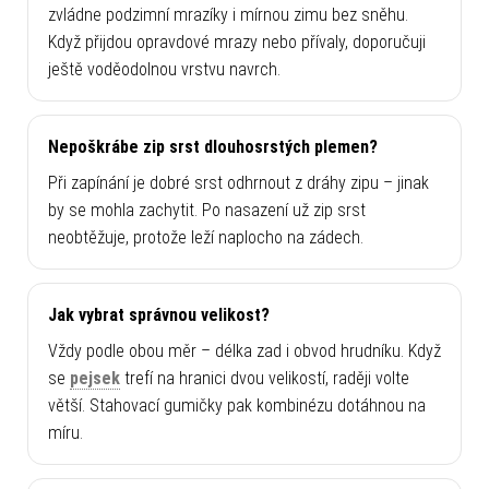
zvládne podzimní mrazíky i mírnou zimu bez sněhu.
Když přijdou opravdové mrazy nebo přívaly, doporučuji
ještě voděodolnou vrstvu navrch.
Nepoškrábe zip srst dlouhosrstých plemen?
Při zapínání je dobré srst odhrnout z dráhy zipu – jinak
by se mohla zachytit. Po nasazení už zip srst
neobtěžuje, protože leží naplocho na zádech.
Jak vybrat správnou velikost?
Vždy podle obou měr – délka zad i obvod hrudníku. Když
se
pejsek
trefí na hranici dvou velikostí, raději volte
větší. Stahovací gumičky pak kombinézu dotáhnou na
míru.