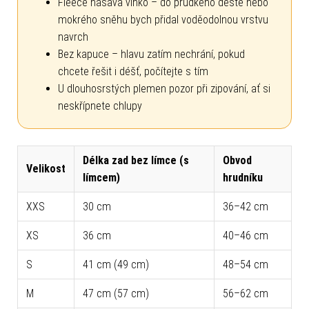
Fleece nasává vlhko – do prudkého deště nebo
mokrého sněhu bych přidal voděodolnou vrstvu
navrch
Bez kapuce – hlavu zatím nechrání, pokud
chcete řešit i déšť, počítejte s tím
U dlouhosrstých plemen pozor při zipování, ať si
neskřípnete chlupy
Délka zad bez límce (s
Obvod
Velikost
límcem)
hrudníku
XXS
30 cm
36–42 cm
XS
36 cm
40–46 cm
S
41 cm (49 cm)
48–54 cm
M
47 cm (57 cm)
56–62 cm