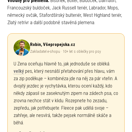
Vhodný pro plemena:
Bišonek, Boxer, Buldoček, Dalmatín,
Francouzský buldoček, Jack Russell teriér, Labrador, Mops,
německý ovčák, Stafordšírský bulteriér, West Highland teriér,
Zlatý retrívr a další podobně stavěná plemena.
Robin, Všepropejska.cz
Zakladatel e-shopu · 10+ let s oblečky pro psy
U Zena oceňuju hlavně to, jak jednoduše se obléká.
velký
pes, který nesnáší přetahování přes hlavu, vám
za zip poděkuje – kombinéza jde na něj za pár vteřin. A
dvojitý jezdec je vychytávka, kterou ocení každý, kdo
někdy zápasil se zaseknutým zipem na zádech psa, co
zrovna nechce stát v klidu. Rozepnete ho zezadu,
zepředu, jak potřebujete. Fleece pak udělá svoje –
zahřeje, ale nesvírá, takže pejsek normálně skáče a
běhá.