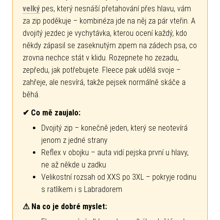
velký
pes, který nesnáší přetahování přes hlavu, vám
za zip poděkuje – kombinéza jde na něj za pár vteřin. A
dvojitý jezdec je vychytávka, kterou ocení každý, kdo
někdy zápasil se zaseknutým zipem na zádech psa, co
zrovna nechce stát v klidu. Rozepnete ho zezadu,
zepředu, jak potřebujete. Fleece pak udělá svoje –
zahřeje, ale nesvírá, takže pejsek normálně skáče a
běhá.
✔ Co mě zaujalo:
Dvojitý zip – konečně jeden, který se neotevírá
jenom z jedné strany
Reflex v obojku – auta vidí pejska první u hlavy,
ne až někde u zadku
Velikostní rozsah od XXS po 3XL – pokryje rodinu
s ratlíkem i s Labradorem
⚠ Na co je dobré myslet: