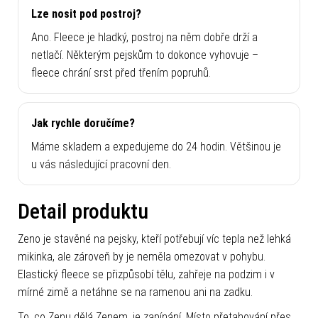
Lze nosit pod postroj?
Ano. Fleece je hladký, postroj na něm dobře drží a
netlačí. Některým pejskům to dokonce vyhovuje –
fleece chrání srst před třením popruhů.
Jak rychle doručíme?
Máme skladem a expedujeme do 24 hodin. Většinou je
u vás následující pracovní den.
Detail produktu
Zeno je stavěné na pejsky, kteří potřebují víc tepla než lehká
mikinka, ale zároveň by je neměla omezovat v pohybu.
Elastický fleece se přizpůsobí tělu, zahřeje na podzim i v
mírné zimě a netáhne se na ramenou ani na zadku.
To, co Zenu dělá Zenem, je zapínání. Místo přetahování přes