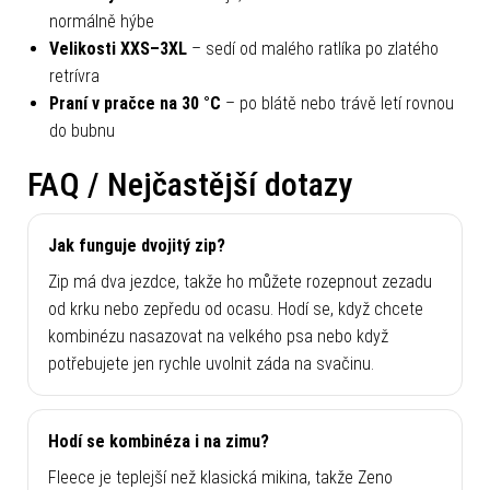
normálně hýbe
Velikosti XXS–3XL
– sedí od malého ratlíka po zlatého
retrívra
Praní v pračce na 30 °C
– po blátě nebo trávě letí rovnou
do bubnu
FAQ / Nejčastější dotazy
Jak funguje dvojitý zip?
Zip má dva jezdce, takže ho můžete rozepnout zezadu
od krku nebo zepředu od ocasu. Hodí se, když chcete
kombinézu nasazovat na velkého psa nebo když
potřebujete jen rychle uvolnit záda na svačinu.
Hodí se kombinéza i na zimu?
Fleece je teplejší než klasická mikina, takže Zeno