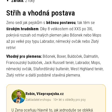
Záruka:
2 roky
Střih a vhodná postava
Zeno sedí jak pejskům s
běžnou postavou
, tak těm se
širokým hrudníkem
. Díky 8 velikostem od XXS po 3XL
pokrývá rozsah od malých plemen jako Bišonek nebo Mops
až po velké psy typu Labrador, německý ovčák nebo Zlatý
retrívr.
Vhodný pro plemena:
Bišonek, Boxer, Buldoček, Dalmatín,
Francouzský buldoček, Jack Russell teriér, Labrador, Mops,
německý ovčák, Stafordšírský bulteriér, West Highland teriér,
Zlatý retrívr a další podobně stavěná plemena.
Robin, Všepropejska.cz
Zakladatel e-shopu · 10+ let s oblečky pro psy
U Zena oceňuju hlavně to, jak jednoduše se obléká.