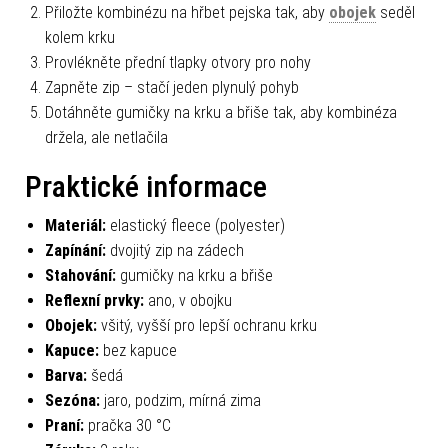
Přiložte kombinézu na hřbet pejska tak, aby
obojek
seděl
kolem krku
Provlékněte přední tlapky otvory pro nohy
Zapněte zip – stačí jeden plynulý pohyb
Dotáhněte gumičky na krku a břiše tak, aby kombinéza
držela, ale netlačila
Praktické informace
Materiál:
elastický fleece (polyester)
Zapínání:
dvojitý zip na zádech
Stahování:
gumičky na krku a břiše
Reflexní prvky:
ano, v obojku
Obojek:
všitý, vyšší pro lepší ochranu krku
Kapuce:
bez kapuce
Barva:
šedá
Sezóna:
jaro, podzim, mírná zima
Praní:
pračka 30 °C