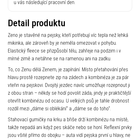
u vás následující pracovní den.
Detail produktu
Zeno je stavěné na pejsky, kteří potřebují víc tepla než lehká
mikinka, ale zároveň by je neměla omezovat v pohybu.
Elastický fleece se přizpůsobí tělu, zahřeje na podzim i v
mírné zimě a netáhne se na ramenou ani na zadku.
To, co Zenu dělá Zenem, je zapínání. Místo přetahování přes
hlavu prostě rozepnete zip na zádech a kombinéza je za pár
vteřin na pejskovi. Dvojitý jezdec navíc umožňuje rozepnout ji
z obou stran – někdy se hodí povolit záda, jindy je praktičtější
otevřít kombinézu od ocasu. U velkých psů je tahle drobnost
rozdíl mezi „dáme si oblékání“ a „dáme se do toho“.
Stahovací gumičky na krku a břiše drží kombinézu na místě,
takže nepadá ani když pes skáče nebo se honí. Reflexní prvky
jsou všité přímo do obojku – auta vidí pejska první u hlavy, ne