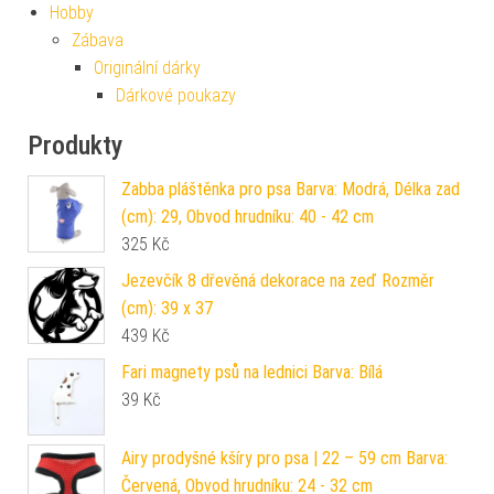
Hobby
Zábava
Originální dárky
Dárkové poukazy
Produkty
Zabba pláštěnka pro psa Barva: Modrá, Délka zad
(cm): 29, Obvod hrudníku: 40 - 42 cm
325
Kč
Jezevčík 8 dřevěná dekorace na zeď Rozměr
(cm): 39 x 37
439
Kč
Fari magnety psů na lednici Barva: Bílá
39
Kč
Airy prodyšné kšíry pro psa | 22 – 59 cm Barva:
Červená, Obvod hrudníku: 24 - 32 cm