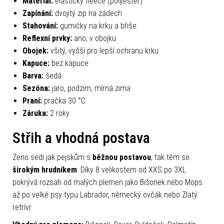
Materiál:
elastický fleece (polyester)
Zapínání:
dvojitý zip na zádech
Stahování:
gumičky na krku a břiše
Reflexní prvky:
ano, v obojku
Obojek:
všitý, vyšší pro lepší ochranu krku
Kapuce:
bez kapuce
Barva:
šedá
Sezóna:
jaro, podzim, mírná zima
Praní:
pračka 30 °C
Záruka:
2 roky
Střih a vhodná postava
Zeno sedí jak pejskům s
běžnou postavou
, tak těm se
širokým hrudníkem
. Díky 8 velikostem od XXS po 3XL
pokrývá rozsah od malých plemen jako Bišonek nebo Mops
až po velké psy typu Labrador, německý ovčák nebo Zlatý
retrívr.