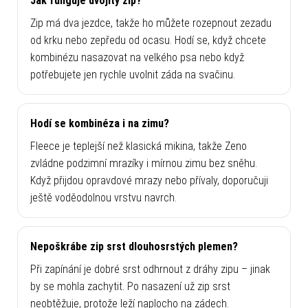
Jak funguje dvojitý zip?
Zip má dva jezdce, takže ho můžete rozepnout zezadu
od krku nebo zepředu od ocasu. Hodí se, když chcete
kombinézu nasazovat na velkého psa nebo když
potřebujete jen rychle uvolnit záda na svačinu.
Hodí se kombinéza i na zimu?
Fleece je teplejší než klasická mikina, takže Zeno
zvládne podzimní mrazíky i mírnou zimu bez sněhu.
Když přijdou opravdové mrazy nebo přívaly, doporučuji
ještě voděodolnou vrstvu navrch.
Nepoškrábe zip srst dlouhosrstých plemen?
Při zapínání je dobré srst odhrnout z dráhy zipu – jinak
by se mohla zachytit. Po nasazení už zip srst
neobtěžuje, protože leží naplocho na zádech.