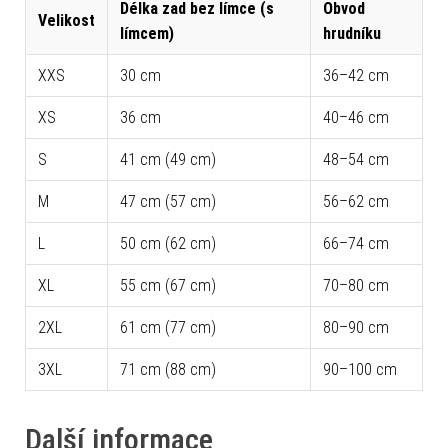
Délka zad bez límce (s
Obvod
Velikost
límcem)
hrudníku
XXS
30 cm
36–42 cm
XS
36 cm
40–46 cm
S
41 cm (49 cm)
48–54 cm
M
47 cm (57 cm)
56–62 cm
L
50 cm (62 cm)
66–74 cm
XL
55 cm (67 cm)
70–80 cm
2XL
61 cm (77 cm)
80–90 cm
3XL
71 cm (88 cm)
90–100 cm
Další informace