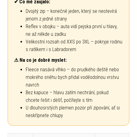
✔ Co mě zaujalo:
Dvojitý zip – konečně jeden, který se neotevírá
jenom z jedné strany
Reflex v obojku – auta vidí pejska první u hlavy,
ne až někde u zadku
Velikostní rozsah od XXS po 3XL – pokryje rodinu
s ratlíkem i s Labradorem
⚠ Na co je dobré myslet:
Fleece nasává vlhko – do prudkého deště nebo
mokrého sněhu bych přidal voděodolnou vrstvu
navrch
Bez kapuce – hlavu zatím nechrání, pokud
chcete řešit i déšť, počítejte s tím
U dlouhosrstých plemen pozor při zipování, ať si
neskřípnete chlupy