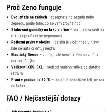
Proč Zeno funguje
Dvojitý zip na zádech
– rozepnete ho zezadu nebo
zepředu, podle toho, co se vám zrovna hodí
Stahovací gumičky na krku a břiše
– kombinéza sedí na
míru, nepadá ani se neposouvá
Reflexní prvky v obojku
– pejska je vidět hned u hlavy,
kde se auta orientují nejdřív
Elastický fleece
– zahřeje, ale nesvírá. Pes se v něm
normálně hýbe
Velikosti XXS–3XL
– sedí od malého ratlíka po zlatého
retrívra
Praní v pračce na 30 °C
– po blátě nebo trávě letí rovnou
do bubnu
FAQ / Nejčastější dotazy