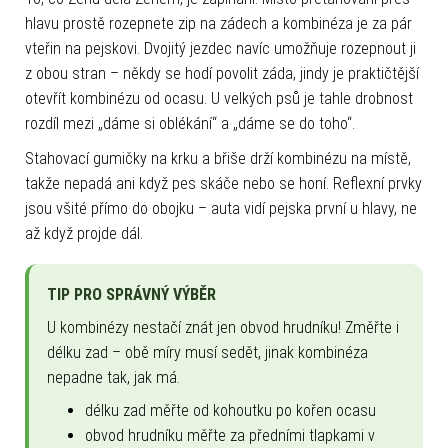
hlavu prostě rozepnete zip na zádech a kombinéza je za pár
vteřin na pejskovi. Dvojitý jezdec navíc umožňuje rozepnout ji
z obou stran – někdy se hodí povolit záda, jindy je praktičtější
otevřít kombinézu od ocasu. U velkých psů je tahle drobnost
rozdíl mezi „dáme si oblékání“ a „dáme se do toho“.
Stahovací gumičky na krku a břiše drží kombinézu na místě,
takže nepadá ani když pes skáče nebo se honí. Reflexní prvky
jsou všité přímo do obojku – auta vidí pejska první u hlavy, ne
až když projde dál.
TIP PRO SPRÁVNÝ VÝBĚR
U kombinézy nestačí znát jen obvod hrudníku! Změřte i
délku zad – obě míry musí sedět, jinak kombinéza
nepadne tak, jak má.
délku zad měřte od kohoutku po kořen ocasu
obvod hrudníku měřte za předními tlapkami v