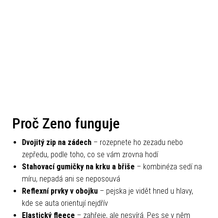
Proč Zeno funguje
Dvojitý zip na zádech
– rozepnete ho zezadu nebo
zepředu, podle toho, co se vám zrovna hodí
Stahovací gumičky na krku a břiše
– kombinéza sedí na
míru, nepadá ani se neposouvá
Reflexní prvky v obojku
– pejska je vidět hned u hlavy,
kde se auta orientují nejdřív
Elastický fleece
– zahřeje, ale nesvírá. Pes se v něm