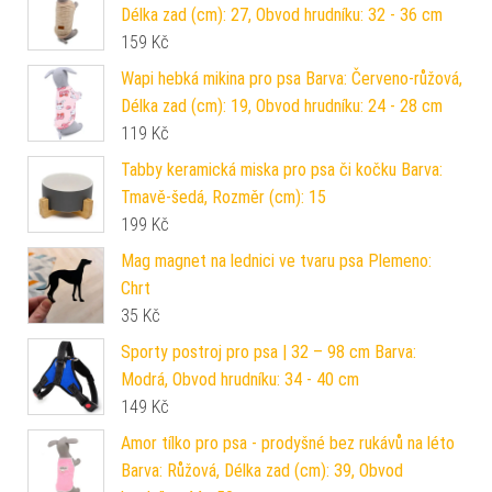
Délka zad (cm): 27, Obvod hrudníku: 32 - 36 cm
159
Kč
Wapi hebká mikina pro psa Barva: Červeno-růžová,
Délka zad (cm): 19, Obvod hrudníku: 24 - 28 cm
119
Kč
Tabby keramická miska pro psa či kočku Barva:
Tmavě-šedá, Rozměr (cm): 15
199
Kč
Mag magnet na lednici ve tvaru psa Plemeno:
Chrt
35
Kč
Sporty postroj pro psa | 32 – 98 cm Barva:
Modrá, Obvod hrudníku: 34 - 40 cm
149
Kč
Amor tílko pro psa - prodyšné bez rukávů na léto
Barva: Růžová, Délka zad (cm): 39, Obvod