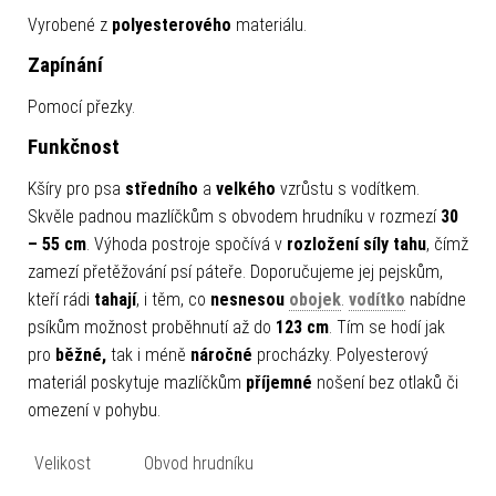
Vyrobené z
polyesterového
materiálu.
Zapínání
Pomocí přezky.
Funkčnost
Kšíry pro psa
středního
a
velkého
vzrůstu s vodítkem.
Skvěle padnou mazlíčkům s obvodem hrudníku v rozmezí
30
– 55 cm
. Výhoda postroje spočívá v
rozložení síly tahu
, čímž
zamezí přetěžování psí páteře. Doporučujeme jej pejskům,
kteří rádi
tahají
, i těm, co
nesnesou
obojek
.
vodítko
nabídne
psíkům možnost proběhnutí až do
123 cm
. Tím se hodí jak
pro
běžné,
tak i méně
náročné
procházky. Polyesterový
materiál poskytuje mazlíčkům
příjemné
nošení bez otlaků či
omezení v pohybu.
Velikost
Obvod hrudníku