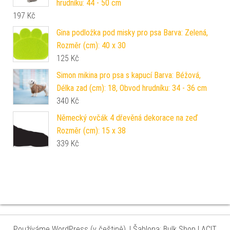
hrudníku: 44 - 50 cm
197
Kč
Gina podložka pod misky pro psa Barva: Zelená,
Rozměr (cm): 40 x 30
125
Kč
Simon mikina pro psa s kapucí Barva: Béžová,
Délka zad (cm): 18, Obvod hrudníku: 34 - 36 cm
340
Kč
Německý ovčák 4 dřevěná dekorace na zeď
Rozměr (cm): 15 x 38
339
Kč
Používáme WordPress (v češtině).
|
Šablona: Bulk Shop
| ACIT