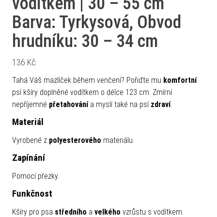
vodítkem | 30 – 55 cm
Barva: Tyrkysová, Obvod
hrudníku: 30 – 34 cm
136
Kč
Tahá Váš mazlíček během venčení? Pořiďte mu
komfortní
psí kšíry doplněné vodítkem o délce 123 cm. Zmírní
nepříjemné
přetahování
a myslí také na psí
zdraví
.
Materiál
Vyrobené z
polyesterového
materiálu.
Zapínání
Pomocí přezky.
Funkčnost
Kšíry pro psa
středního
a
velkého
vzrůstu s vodítkem.