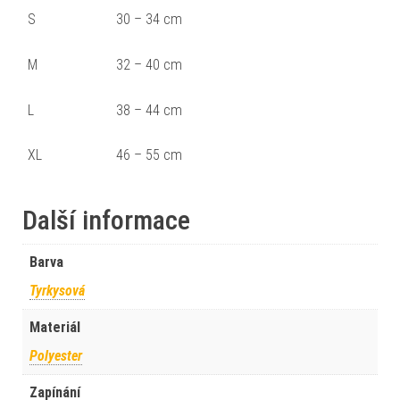
S
30 – 34 cm
M
32 – 40 cm
L
38 – 44 cm
XL
46 – 55 cm
Další informace
Barva
Tyrkysová
Materiál
Polyester
Zapínání