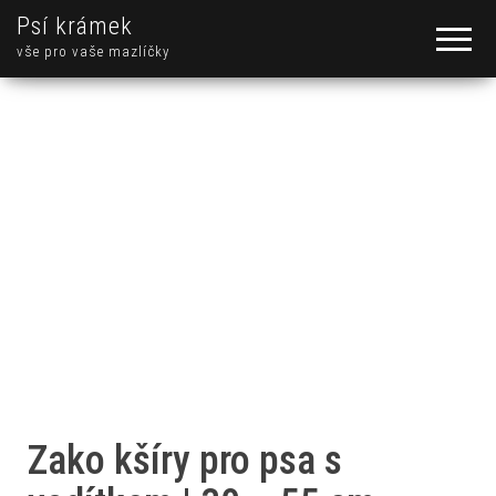
Psí krámek
vše pro vaše mazlíčky
Zako kšíry pro psa s