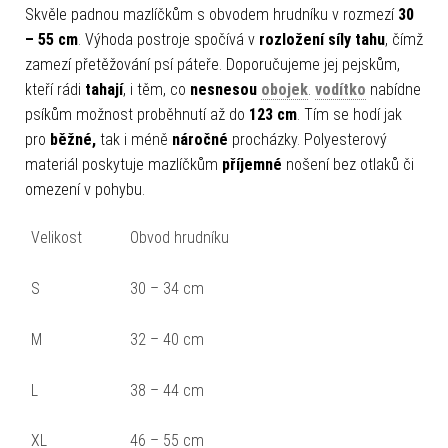
Skvěle padnou mazlíčkům s obvodem hrudníku v rozmezí
30
– 55 cm
. Výhoda postroje spočívá v
rozložení síly tahu
, čímž
zamezí přetěžování psí páteře. Doporučujeme jej pejskům,
kteří rádi
tahají
, i těm, co
nesnesou
obojek
.
vodítko
nabídne
psíkům možnost proběhnutí až do
123 cm
. Tím se hodí jak
pro
běžné,
tak i méně
náročné
procházky. Polyesterový
materiál poskytuje mazlíčkům
příjemné
nošení bez otlaků či
omezení v pohybu.
Velikost
Obvod hrudníku
S
30 – 34 cm
M
32 – 40 cm
L
38 – 44 cm
XL
46 – 55 cm