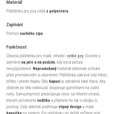
Materiál
Pláštěnka pro psa ušitá
z polyesteru
.
Zapínání
Pomocí
suchého zipu
.
Funkčnost
Úžasná pláštěnka pro malé, střední i
velké
psy
. Oceníte ji
zejména
na jaře a na podzim
, kdy bývá počasí
nevyzpytatelné.
Nepromokavý
materiál dokonale ochrání
před promoknutím a ušpiněním. Pláštěnka zakrývá celý hřbet,
bříško i přední tlapky. Díky
kapuci
je zahalená také hlava. Aby
obleček po těle neklouzal, disponuje gumičkami na zadní
nohy. Samozřejmost představuje otvor na hřbetní straně,
kterým provlečete
vodítko
a připnete ho tak o obojku či
postroji. Celý obleček podtrhuje
vtipný design
a malá
kapsička
na zádech. Psí pláštěnku do deště můžete prát