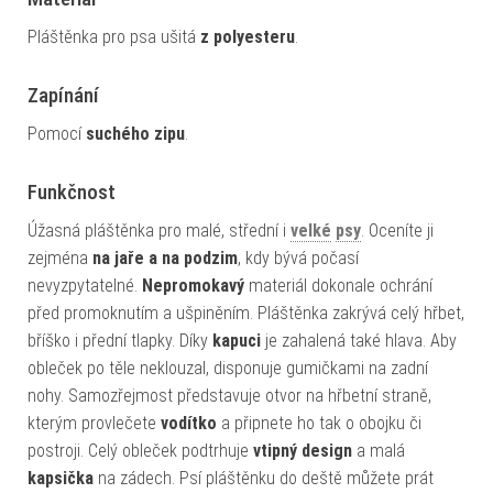
Pláštěnka pro psa ušitá
z polyesteru
.
Zapínání
Pomocí
suchého zipu
.
Funkčnost
Úžasná pláštěnka pro malé, střední i
velké
psy
. Oceníte ji
zejména
na jaře a na podzim
, kdy bývá počasí
nevyzpytatelné.
Nepromokavý
materiál dokonale ochrání
před promoknutím a ušpiněním. Pláštěnka zakrývá celý hřbet,
bříško i přední tlapky. Díky
kapuci
je zahalená také hlava. Aby
obleček po těle neklouzal, disponuje gumičkami na zadní
nohy. Samozřejmost představuje otvor na hřbetní straně,
kterým provlečete
vodítko
a připnete ho tak o obojku či
postroji. Celý obleček podtrhuje
vtipný design
a malá
kapsička
na zádech. Psí pláštěnku do deště můžete prát