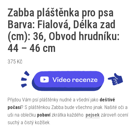
Zabba pláštěnka pro psa
Barva: Fialová, Délka zad
(cm): 36, Obvod hrudníku:
44 – 46 cm
375
Kč
Přijdou Vám psí pláštěnky nudné a všední jako
deštivé
počasí
? S pláštěnkou Zabba bude všechno jinak. Našité oči a
uši na oblečku
pobaví
zkrátka každého.
pejsek
zároveň ocení
suchý a čistý kožíšek.