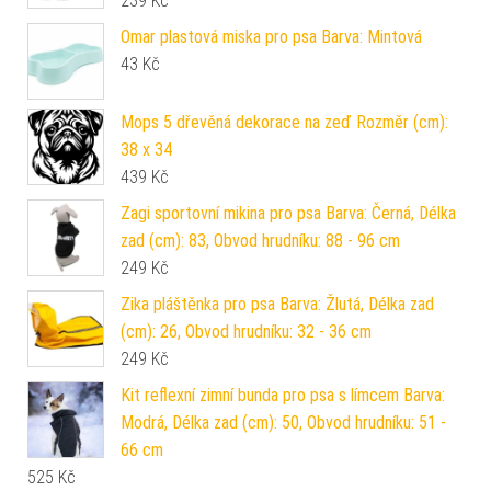
239
Kč
Omar plastová miska pro psa Barva: Mintová
43
Kč
Mops 5 dřevěná dekorace na zeď Rozměr (cm):
38 x 34
439
Kč
Zagi sportovní mikina pro psa Barva: Černá, Délka
zad (cm): 83, Obvod hrudníku: 88 - 96 cm
249
Kč
Zika pláštěnka pro psa Barva: Žlutá, Délka zad
(cm): 26, Obvod hrudníku: 32 - 36 cm
249
Kč
Kit reflexní zimní bunda pro psa s límcem Barva:
Modrá, Délka zad (cm): 50, Obvod hrudníku: 51 -
66 cm
525
Kč