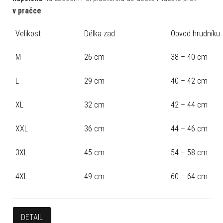
v pračce
.
Velikost
Délka zad
Obvod hrudníku
M
26 cm
38 – 40 cm
L
29 cm
40 – 42 cm
XL
32 cm
42 – 44 cm
XXL
36 cm
44 – 46 cm
3XL
45 cm
54 – 58 cm
4XL
49 cm
60 – 64 cm
DETAIL