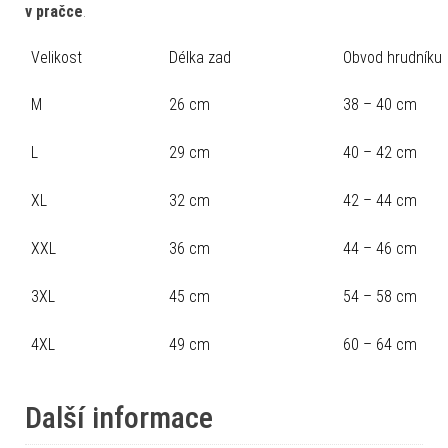
v pračce
.
Velikost
Délka zad
Obvod hrudníku
M
26 cm
38 – 40 cm
L
29 cm
40 – 42 cm
XL
32 cm
42 – 44 cm
XXL
36 cm
44 – 46 cm
3XL
45 cm
54 – 58 cm
4XL
49 cm
60 – 64 cm
Další informace