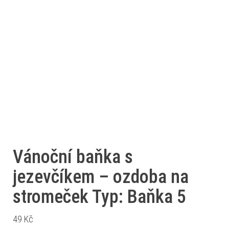
Vánoční baňka s
jezevčíkem – ozdoba na
stromeček Typ: Baňka 5
49
Kč