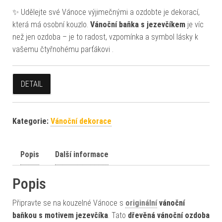
✨ Udělejte své Vánoce výjimečnými a ozdobte je dekorací,
která má osobní kouzlo.
Vánoční baňka s jezevčíkem
je víc
než jen ozdoba – je to radost, vzpomínka a symbol lásky k
vašemu čtyřnohému parťákovi .
DETAIL
Kategorie:
Vánoční dekorace
Popis
Další informace
Popis
Připravte se na kouzelné Vánoce s
originální
vánoční
baňkou s motivem jezevčíka
. Tato
dřevěná vánoční ozdoba