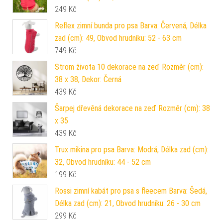
249
Kč
Reflex zimní bunda pro psa Barva: Červená, Délka
zad (cm): 49, Obvod hrudníku: 52 - 63 cm
749
Kč
Strom života 10 dekorace na zeď Rozměr (cm):
38 x 38, Dekor: Černá
439
Kč
Šarpej dřevěná dekorace na zeď Rozměr (cm): 38
x 35
439
Kč
Trux mikina pro psa Barva: Modrá, Délka zad (cm):
32, Obvod hrudníku: 44 - 52 cm
199
Kč
Rossi zimní kabát pro psa s fleecem Barva: Šedá,
Délka zad (cm): 21, Obvod hrudníku: 26 - 30 cm
299
Kč