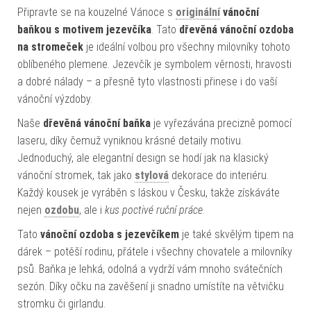
Připravte se na kouzelné Vánoce s
originální
vánoční
baňkou s motivem jezevčíka
. Tato
dřevěná vánoční ozdoba
na stromeček
je ideální volbou pro všechny milovníky tohoto
oblíbeného plemene. Jezevčík je symbolem věrnosti, hravosti
a dobré nálady – a přesně tyto vlastnosti přinese i do vaší
vánoční výzdoby.
Naše
dřevěná vánoční baňka
je vyřezávána precizně pomocí
laseru, díky čemuž vyniknou krásné detaily motivu.
Jednoduchý, ale elegantní design se hodí jak na klasický
vánoční stromek, tak jako
stylová
dekorace do interiéru.
Každý kousek je vyráběn s láskou v Česku, takže získáváte
nejen
ozdobu
, ale i
kus poctivé ruční práce
.
Tato
vánoční ozdoba s jezevčíkem
je také skvělým tipem na
dárek – potěší rodinu, přátele i všechny chovatele a milovníky
psů. Baňka je lehká, odolná a vydrží vám mnoho svátečních
sezón. Díky očku na zavěšení ji snadno umístíte na větvičku
stromku či girlandu.