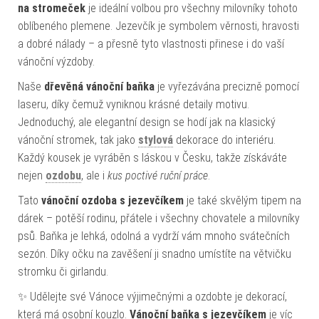
na stromeček
je ideální volbou pro všechny milovníky tohoto
oblíbeného plemene. Jezevčík je symbolem věrnosti, hravosti
a dobré nálady – a přesně tyto vlastnosti přinese i do vaší
vánoční výzdoby.
Naše
dřevěná vánoční baňka
je vyřezávána precizně pomocí
laseru, díky čemuž vyniknou krásné detaily motivu.
Jednoduchý, ale elegantní design se hodí jak na klasický
vánoční stromek, tak jako
stylová
dekorace do interiéru.
Každý kousek je vyráběn s láskou v Česku, takže získáváte
nejen
ozdobu
, ale i
kus poctivé ruční práce
.
Tato
vánoční ozdoba s jezevčíkem
je také skvělým tipem na
dárek – potěší rodinu, přátele i všechny chovatele a milovníky
psů. Baňka je lehká, odolná a vydrží vám mnoho svátečních
sezón. Díky očku na zavěšení ji snadno umístíte na větvičku
stromku či girlandu.
✨ Udělejte své Vánoce výjimečnými a ozdobte je dekorací,
která má osobní kouzlo.
Vánoční baňka s jezevčíkem
je víc