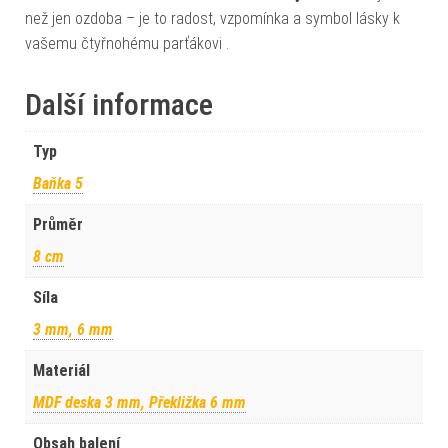
než jen ozdoba – je to radost, vzpomínka a symbol lásky k
vašemu čtyřnohému parťákovi .
Další informace
Typ
Baňka 5
Průměr
8 cm
Síla
3 mm, 6 mm
Materiál
MDF deska 3 mm, Překližka 6 mm
Obsah balení