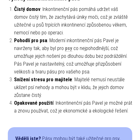
Čistý domov
: Inkontinenční pás pomáhá udržet váš
domov čistý tím, že zachytává úniky moči, což je zvláště
užitečné u psů trpících inkontinencí způsobenou věkem,
nemocí nebo po operaci.
Pohodlí pro psa
: Moderní inkontinenční pás Pavel je
navrženy tak, aby byl pro
psy
co nejpohodlnější, což
umožňuje jejich nošení po dlouhou dobu bez podráždění.
Pás Pavel je nastavitelný, což umožňuje přizpůsobení
velikosti a tvaru pásu pro vašeho psa.
Snížení stresu pro majitele
: Majitelé nemusí neustále
uklízet psí nehody a mohou být v klidu, že jejich domov
zůstane čistý.
Opakované použití
: Inkontinenční pás Pavel je možné prát
a znovu používat, což je ekonomické a ekologické řešení.
Věděli jste?
Pásy mohou být také užitečné pro psy,