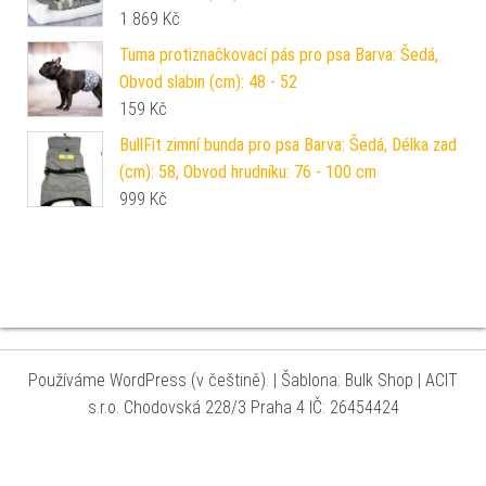
1 869
Kč
Tuma protiznačkovací pás pro psa Barva: Šedá,
Obvod slabin (cm): 48 - 52
159
Kč
BullFit zimní bunda pro psa Barva: Šedá, Délka zad
(cm): 58, Obvod hrudníku: 76 - 100 cm
999
Kč
Používáme WordPress (v češtině).
|
Šablona: Bulk Shop
| ACIT
s.r.o. Chodovská 228/3 Praha 4 IČ: 26454424