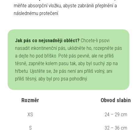
měňte absorpční vložku, abyste zabránili přeplnění a
následnému protečení.
Jak pás co nejsnadněji obléct?
Chcete-li psovi
nasadit inkontinenční pás, uklidněte ho, rozepněte pás
a dejte ho pod bříško. Poté pás pevně, ale ne příliš
těsně, zapněte kolem pasu tak, aby byl suchý zip na
hřbetu. Ujistěte se, že pás není ani příliš volný, ani
příliš těsný, aby byl pro psa pohodlný.
Rozměr
Obvod slabin
XS
24 – 29 cm
S
32 – 36 cm