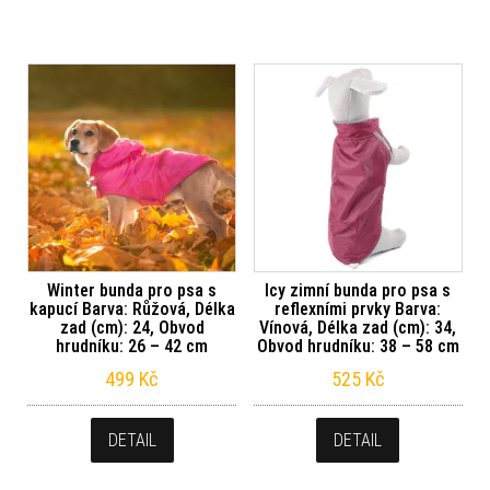
Winter bunda pro psa s
Icy zimní bunda pro psa s
kapucí Barva: Růžová, Délka
reflexními prvky Barva:
zad (cm): 24, Obvod
Vínová, Délka zad (cm): 34,
hrudníku: 26 – 42 cm
Obvod hrudníku: 38 – 58 cm
499
Kč
525
Kč
DETAIL
DETAIL