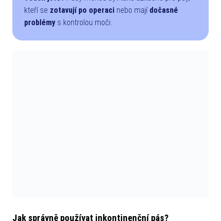
kteří se
zotavují po operaci
nebo mají
dočasné
problémy
s kontrolou moči.
Jak správně používat inkontinenční pás?