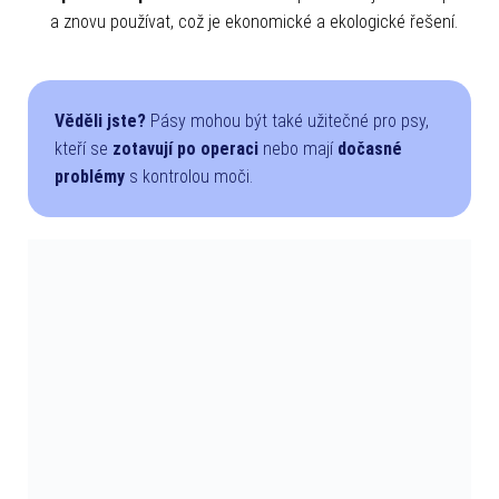
a znovu používat, což je ekonomické a ekologické řešení.
Věděli jste?
Pásy mohou být také užitečné pro psy,
kteří se
zotavují po operaci
nebo mají
dočasné
problémy
s kontrolou moči.