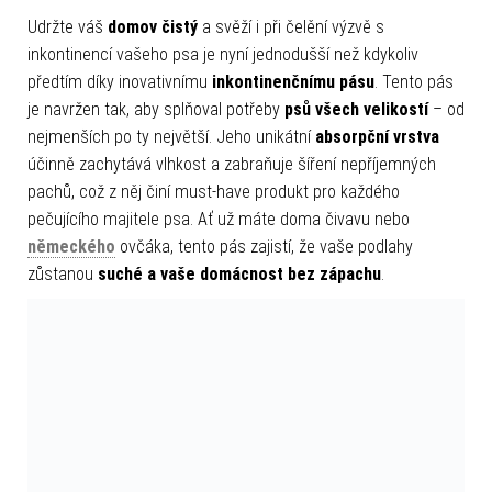
Udržte váš
domov čistý
a svěží i při čelění výzvě s
inkontinencí vašeho psa je nyní jednodušší než kdykoliv
předtím díky inovativnímu
inkontinenčnímu pásu
. Tento pás
je navržen tak, aby splňoval potřeby
psů všech velikostí
– od
nejmenších po ty největší. Jeho unikátní
absorpční vrstva
účinně zachytává vlhkost a zabraňuje šíření nepříjemných
pachů, což z něj činí must-have produkt pro každého
pečujícího majitele psa. Ať už máte doma čivavu nebo
německého
ovčáka, tento pás zajistí, že vaše podlahy
zůstanou
suché a vaše domácnost bez zápachu
.