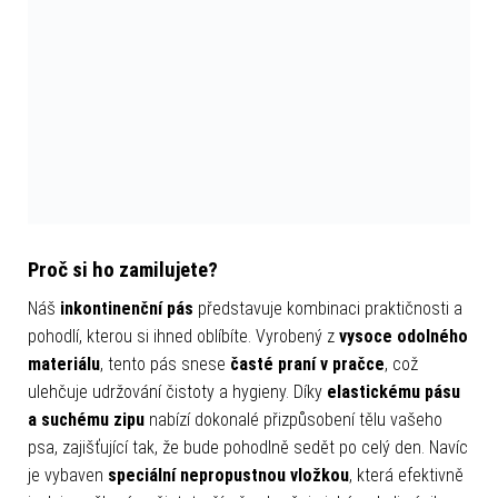
Proč si ho zamilujete?
Náš
inkontinenční pás
představuje kombinaci praktičnosti a
pohodlí, kterou si ihned oblíbíte. Vyrobený z
vysoce odolného
materiálu
, tento pás snese
časté praní v pračce
, což
ulehčuje udržování čistoty a hygieny. Díky
elastickému pásu
a suchému zipu
nabízí dokonalé přizpůsobení tělu vašeho
psa, zajišťující tak, že bude pohodlně sedět po celý den. Navíc
je vybaven
speciální nepropustnou vložkou
, která efektivně