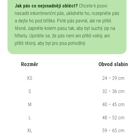
Jak pás co nejsnadněji obléct?
Chcete-li psovi
nasadit inkontinenční pás, uklidněte ho, rozepněte pás
a dejte ho pod bříško. Poté pás pevně, ale ne příliš
těsně, zapněte kolem pasu tak, aby byl suchý zip na
hřbetu. Ujistěte se, že pás není ani příliš volný, ani
příliš těsný, aby byl pro psa pohodlný.
Rozměr
Obvod slabin
XS
24 – 29 cm
S
32 – 36 cm
M
40 – 45 cm
L
48 – 52 cm
XL
59 – 65 cm