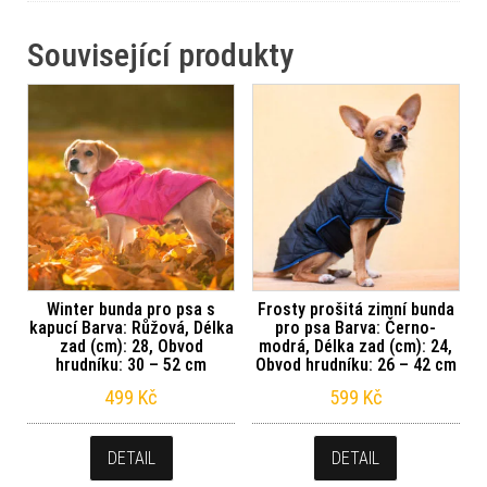
Související produkty
Winter bunda pro psa s
Frosty prošitá zimní bunda
kapucí Barva: Růžová, Délka
pro psa Barva: Černo-
zad (cm): 28, Obvod
modrá, Délka zad (cm): 24,
hrudníku: 30 – 52 cm
Obvod hrudníku: 26 – 42 cm
499
Kč
599
Kč
DETAIL
DETAIL