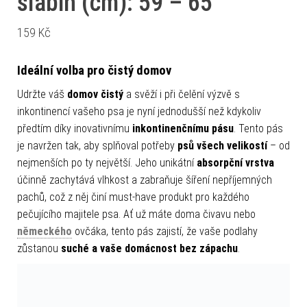
slabin (cm): 59 – 65
159
Kč
Ideální volba pro čistý domov
Udržte váš
domov čistý
a svěží i při čelění výzvě s
inkontinencí vašeho psa je nyní jednodušší než kdykoliv
předtím díky inovativnímu
inkontinenčnímu pásu
. Tento pás
je navržen tak, aby splňoval potřeby
psů všech velikostí
– od
nejmenších po ty největší. Jeho unikátní
absorpční vrstva
účinně zachytává vlhkost a zabraňuje šíření nepříjemných
pachů, což z něj činí must-have produkt pro každého
pečujícího majitele psa. Ať už máte doma čivavu nebo
německého
ovčáka, tento pás zajistí, že vaše podlahy
zůstanou
suché a vaše domácnost bez zápachu
.