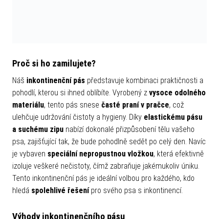
Proč si ho zamilujete?
Náš
inkontinenční pás
představuje kombinaci praktičnosti a
pohodlí, kterou si ihned oblíbíte. Vyrobený z
vysoce odolného
materiálu
, tento pás snese
časté praní v pračce
, což
ulehčuje udržování čistoty a hygieny. Díky
elastickému pásu
a suchému zipu
nabízí dokonalé přizpůsobení tělu vašeho
psa, zajišťující tak, že bude pohodlně sedět po celý den. Navíc
je vybaven
speciální nepropustnou vložkou
, která efektivně
izoluje veškeré nečistoty, čímž zabraňuje jakémukoliv úniku.
Tento inkontinenční pás je ideální volbou pro každého, kdo
hledá
spolehlivé řešení
pro svého psa s inkontinencí.
Výhody inkontinenčního pásu