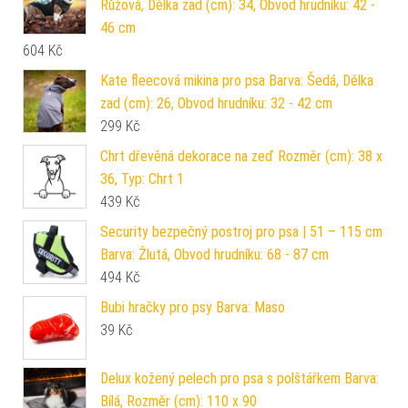
Růžová, Délka zad (cm): 34, Obvod hrudníku: 42 -
46 cm
604
Kč
Kate fleecová mikina pro psa Barva: Šedá, Délka
zad (cm): 26, Obvod hrudníku: 32 - 42 cm
299
Kč
Chrt dřevěná dekorace na zeď Rozměr (cm): 38 x
36, Typ: Chrt 1
439
Kč
Security bezpečný postroj pro psa | 51 – 115 cm
Barva: Žlutá, Obvod hrudníku: 68 - 87 cm
494
Kč
Bubi hračky pro psy Barva: Maso
39
Kč
Delux kožený pelech pro psa s polštářkem Barva:
Bílá, Rozměr (cm): 110 x 90