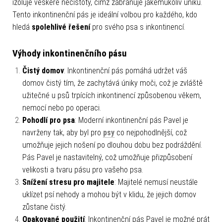
izoluje veškeré nečistoty, čímž zabraňuje jakémukoliv úniku.
Tento inkontinenční pás je ideální volbou pro každého, kdo
hledá
spolehlivé řešení
pro svého psa s inkontinencí.
Výhody inkontinenčního pásu
Čistý domov
: Inkontinenční pás pomáhá udržet váš
domov čistý tím, že zachytává úniky moči, což je zvláště
užitečné u psů trpících inkontinencí způsobenou věkem,
nemocí nebo po operaci.
Pohodlí pro psa
: Moderní inkontinenční pás Pavel je
navrženy tak, aby byl pro
psy
co nejpohodlnější, což
umožňuje jejich nošení po dlouhou dobu bez podráždění.
Pás Pavel je nastavitelný, což umožňuje přizpůsobení
velikosti a tvaru pásu pro vašeho psa.
Snížení stresu pro majitele
: Majitelé nemusí neustále
uklízet psí nehody a mohou být v klidu, že jejich domov
zůstane čistý.
Opakované použití
: Inkontinenční pás Pavel je možné prát