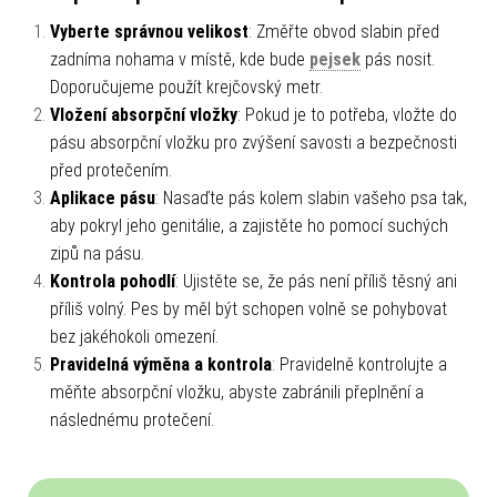
Vyberte správnou velikost
: Změřte obvod slabin před
zadníma nohama v místě, kde bude
pejsek
pás nosit.
Doporučujeme použít krejčovský metr.
Vložení absorpční vložky
: Pokud je to potřeba, vložte do
pásu absorpční vložku pro zvýšení savosti a bezpečnosti
před protečením.
Aplikace pásu
: Nasaďte pás kolem slabin vašeho psa tak,
aby pokryl jeho genitálie, a zajistěte ho pomocí suchých
zipů na pásu.
Kontrola pohodlí
: Ujistěte se, že pás není příliš těsný ani
příliš volný. Pes by měl být schopen volně se pohybovat
bez jakéhokoli omezení.
Pravidelná výměna a kontrola
: Pravidelně kontrolujte a
měňte absorpční vložku, abyste zabránili přeplnění a
následnému protečení.