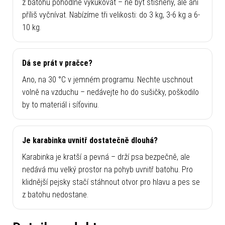
Řiďte se váhou psa, ale zvažte i jeho výšku. Pes by měl
z batohu pohodlně vykukovat – ne být stísněný, ale ani
příliš vyčnívat. Nabízíme tři velikosti: do 3 kg, 3-6 kg a 6-
10 kg.
Dá se prát v pračce?
Ano, na 30 °C v jemném programu. Nechte uschnout
volně na vzduchu – nedávejte ho do sušičky, poškodilo
by to materiál i síťovinu.
Je karabinka uvnitř dostatečně dlouhá?
Karabinka je kratší a pevná – drží psa bezpečně, ale
nedává mu velký prostor na pohyb uvnitř batohu. Pro
klidnější pejsky stačí stáhnout otvor pro hlavu a pes se
z batohu nedostane.