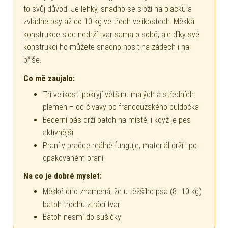
Zakladatel e-shopu · 10+ let s oblečky pro psy
Trend je jeden z našich nejprodávanějších batohů a má
to svůj důvod. Je lehký, snadno se složí na placku a
zvládne psy až do 10 kg ve třech velikostech. Měkká
konstrukce sice nedrží tvar sama o sobě, ale díky své
konstrukci ho můžete snadno nosit na zádech i na
břiše.
Co mě zaujalo:
Tři velikosti pokryjí většinu malých a středních
plemen – od čivavy po francouzského buldočka
Bederní pás drží batoh na místě, i když je pes
aktivnější
Praní v pračce reálně funguje, materiál drží i po
opakovaném praní
Na co je dobré myslet:
Měkké dno znamená, že u těžšího psa (8–10 kg)