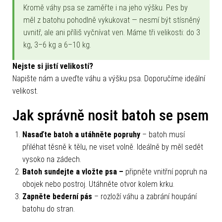
Kromě váhy psa se zaměřte i na jeho výšku. Pes by
měl z batohu pohodlně vykukovat — nesmí být stísněný
uvnitř, ale ani příliš vyčnívat ven. Máme tři velikosti: do 3
kg, 3–6 kg a 6–10 kg.
Nejste si jistí velikostí?
Napište nám a uveďte váhu a výšku psa. Doporučíme ideální
velikost.
Jak správně nosit batoh se psem
Nasaďte batoh a utáhněte popruhy
– batoh musí
přiléhat těsně k tělu, ne viset volně. Ideálně by měl sedět
vysoko na zádech.
Batoh sundejte a vložte psa –
připněte vnitřní popruh na
obojek nebo postroj. Utáhněte otvor kolem krku.
Zapněte bederní pás
– rozloží váhu a zabrání houpání
batohu do stran.