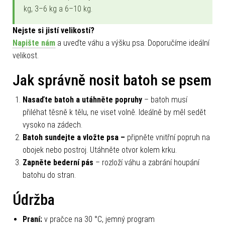
uvnitř, ale ani příliš vyčnívat ven. Máme tři velikosti: do 3
kg, 3–6 kg a 6–10 kg.
Nejste si jistí velikostí?
Napište nám
a uveďte váhu a výšku psa. Doporučíme ideální
velikost.
Jak správně nosit batoh se psem
Nasaďte batoh a utáhněte popruhy
– batoh musí
přiléhat těsně k tělu, ne viset volně. Ideálně by měl sedět
vysoko na zádech.
Batoh sundejte a vložte psa –
připněte vnitřní popruh na
obojek nebo postroj. Utáhněte otvor kolem krku.
Zapněte bederní pás
– rozloží váhu a zabrání houpání
batohu do stran.
Údržba