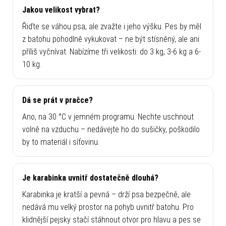
Jakou velikost vybrat?
Řiďte se váhou psa, ale zvažte i jeho výšku. Pes by měl
z batohu pohodlně vykukovat – ne být stísněný, ale ani
příliš vyčnívat. Nabízíme tři velikosti: do 3 kg, 3-6 kg a 6-
10 kg.
Dá se prát v pračce?
Ano, na 30 °C v jemném programu. Nechte uschnout
volně na vzduchu – nedávejte ho do sušičky, poškodilo
by to materiál i síťovinu.
Je karabinka uvnitř dostatečně dlouhá?
Karabinka je kratší a pevná – drží psa bezpečně, ale
nedává mu velký prostor na pohyb uvnitř batohu. Pro
klidnější pejsky stačí stáhnout otvor pro hlavu a pes se