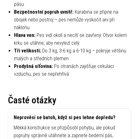
pásu.
Bezpečnostní popruh uvnitř:
Karabina se připne na
obojek nebo postroj – pes nemůže vyskočit ani při
náklonu.
Hlava ven:
Pes vidí okolí a necítí se zavřený. Otvor kolem
krku se utáhne, aby nevylezl celý.
Tři velikosti:
Do 3 kg, 3-6 kg a 6-10 kg – pokryje většinu
malých a středních plemen.
Prodyšná síťovina:
Po stranách zajišťuje cirkulaci
vzduchu, pes se nepřehřívá.
Časté otázky
Neprověsí se batoh, když si pes lehne dopředu?
Měkká konstrukce se přizpůsobí pohybu, ale pokud
popruhy správně utáhnete a zapnete bederní pás,