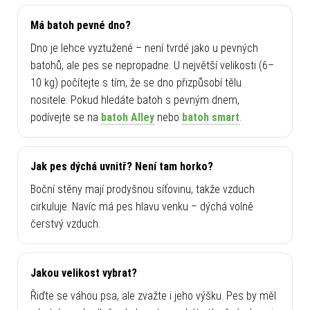
Má batoh pevné dno?
Dno je lehce vyztužené – není tvrdé jako u pevných
batohů, ale pes se nepropadne. U největší velikosti (6–
10 kg) počítejte s tím, že se dno přizpůsobí tělu
nositele. Pokud hledáte batoh s pevným dnem,
podívejte se na
batoh Alley
nebo
batoh smart
.
Jak pes dýchá uvnitř? Není tam horko?
Boční stěny mají prodyšnou síťovinu, takže vzduch
cirkuluje. Navíc má pes hlavu venku – dýchá volně
čerstvý vzduch.
Jakou velikost vybrat?