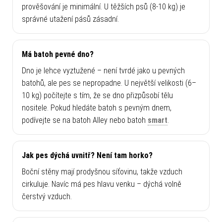
prověšování je minimální. U těžších psů (8-10 kg) je
správné utažení pásů zásadní.
Má batoh pevné dno?
Dno je lehce vyztužené – není tvrdé jako u pevných
batohů, ale pes se nepropadne. U největší velikosti (6–
10 kg) počítejte s tím, že se dno přizpůsobí tělu
nositele. Pokud hledáte batoh s pevným dnem,
podívejte se na batoh Alley nebo batoh
smart
.
Jak pes dýchá uvnitř? Není tam horko?
Boční stěny mají prodyšnou síťovinu, takže vzduch
cirkuluje. Navíc má pes hlavu venku – dýchá volně
čerstvý vzduch.