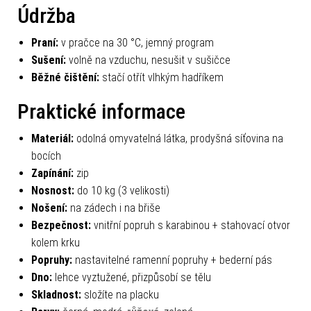
Údržba
Praní:
v pračce na 30 °C, jemný program
Sušení:
volně na vzduchu, nesušit v sušičce
Běžné čištění:
stačí otřít vlhkým hadříkem
Praktické informace
Materiál:
odolná omyvatelná látka, prodyšná síťovina na
bocích
Zapínání:
zip
Nosnost:
do 10 kg (3 velikosti)
Nošení:
na zádech i na břiše
Bezpečnost:
vnitřní popruh s karabinou + stahovací otvor
kolem krku
Popruhy:
nastavitelné ramenní popruhy + bederní pás
Dno:
lehce vyztužené, přizpůsobí se tělu
Skladnost:
složíte na placku