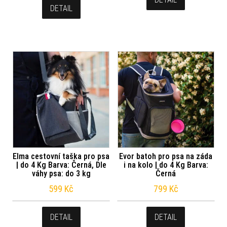
599
Kč
DETAIL
DETAIL
Elma cestovní taška pro psa
Evor batoh pro psa na záda
| do 4 Kg Barva: Černá, Dle
i na kolo | do 4 Kg Barva:
váhy psa: do 3 kg
Černá
599
Kč
799
Kč