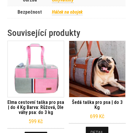
24 x 50 cm
Údržba
Omyvatelný
Bezpečnost
Háček na obojek
Související produkty
Elma cestovní taška pro psa
Šedá taška pro psa | do 3
| do 4 Kg Barva: Růžová, Dle
Kg
váhy psa: do 3 kg
699
Kč