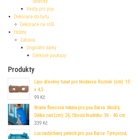
Mikiny pro psy
Fleecové mikiny pro psy – pohodlné a hřejivé
oblečky
Vesty pro psy
Dekorace do bytu
Dekorace na stůl
Hobby
Zábava
Originální dárky
Dárkové poukazy
Produkty
Lipo dřevěný tunel pro hlodavce Rozměr (cm): 15
x 4,5
99
Kč
Briana fleecová mikina pro psa Barva: Modrá,
Délka zad (cm): 26, Obvod hrudníku: 36 - 40 cm
339
Kč