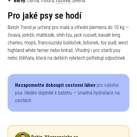
Barvy:
černá, modrá,
růžová
, zelená
Pro jaké psy se hodí
Batoh Trend je určený pro malá a střední plemena do 10 kg —
čivava, jorkšír, maltézák, shih-tzu, jack russell, kavalír king
charles, mops, francouzský buldoček, bišonek, toy pudl, west
highland white terrier nebo knírač. Vhodný i pro starší psy
nebo štěňata, která na delších výletech potřebují odpočinek.
Nezapomeňte dokoupit cestovní láhev
pro vašeho
psa. Ideální doplněk k batohu — snadná hydratace na
cestách.