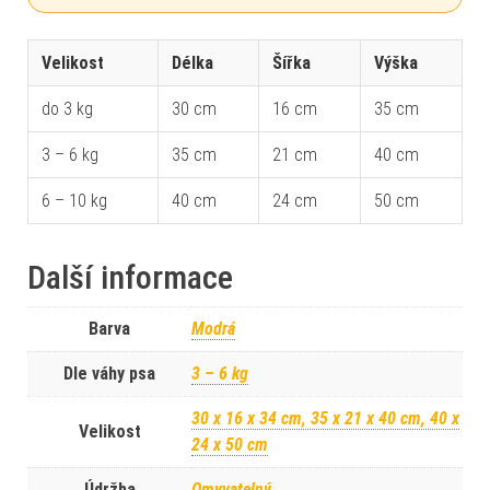
batoh trochu ztrácí tvar
Batoh nesmí do sušičky
Velikost
Délka
Šířka
Výška
do 3 kg
30 cm
16 cm
35 cm
3 – 6 kg
35 cm
21 cm
40 cm
6 – 10 kg
40 cm
24 cm
50 cm
Další informace
Barva
Modrá
Dle váhy psa
3 – 6 kg
30 x 16 x 34 cm, 35 x 21 x 40 cm, 40 x
Velikost