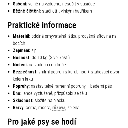
Praní:
v pračce na 30 °C, jemný program
Sušení:
volně na vzduchu, nesušit v sušičce
Běžné čištění:
stačí otřít vlhkým hadříkem
Praktické informace
Materiál:
odolná omyvatelná látka, prodyšná síťovina na
bocích
Zapínání:
zip
Nosnost:
do 10 kg (3 velikosti)
Nošení:
na zádech i na břiše
Bezpečnost:
vnitřní popruh s karabinou + stahovací otvor
kolem krku
Popruhy:
nastavitelné ramenní popruhy + bederní pás
Dno:
lehce vyztužené, přizpůsobí se tělu
Skladnost:
složíte na placku
Barvy:
černá, modrá,
růžová
, zelená