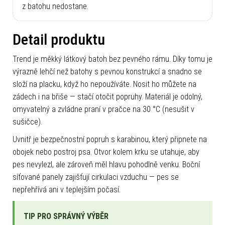
z batohu nedostane.
Detail produktu
Trend je měkký látkový batoh bez pevného rámu. Díky tomu je
výrazně lehčí než batohy s pevnou konstrukcí a snadno se
složí na placku, když ho nepoužíváte. Nosit ho můžete na
zádech i na břiše — stačí otočit popruhy. Materiál je odolný,
omyvatelný a zvládne praní v pračce na 30 °C (nesušit v
sušičce).
Uvnitř je bezpečnostní popruh s karabinou, který připnete na
obojek nebo postroj psa. Otvor kolem krku se utahuje, aby
pes nevylezl, ale zároveň měl hlavu pohodlně venku. Boční
síťované panely zajišťují cirkulaci vzduchu — pes se
nepřehřívá ani v teplejším počasí.
TIP PRO SPRÁVNÝ VÝBĚR