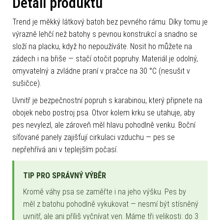
Detail produktu
Trend je měkký látkový batoh bez pevného rámu. Díky tomu je
výrazně lehčí než batohy s pevnou konstrukcí a snadno se
složí na placku, když ho nepoužíváte. Nosit ho můžete na
zádech i na břiše — stačí otočit popruhy. Materiál je odolný,
omyvatelný a zvládne praní v pračce na 30 °C (nesušit v
sušičce).
Uvnitř je bezpečnostní popruh s karabinou, který připnete na
obojek nebo postroj psa. Otvor kolem krku se utahuje, aby
pes nevylezl, ale zároveň měl hlavu pohodlně venku. Boční
síťované panely zajišťují cirkulaci vzduchu — pes se
nepřehřívá ani v teplejším počasí.
TIP PRO SPRÁVNÝ VÝBĚR
Kromě váhy psa se zaměřte i na jeho výšku. Pes by
měl z batohu pohodlně vykukovat — nesmí být stísněný