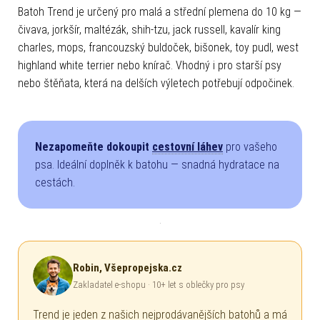
Pro jaké psy se hodí
Batoh Trend je určený pro malá a střední plemena do 10 kg —
čivava, jorkšír, maltézák, shih-tzu, jack russell, kavalír king
charles, mops, francouzský buldoček, bišonek, toy pudl, west
highland white terrier nebo knírač. Vhodný i pro starší psy
nebo štěňata, která na delších výletech potřebují odpočinek.
Nezapomeňte dokoupit
cestovní láhev
pro vašeho
psa. Ideální doplněk k batohu — snadná hydratace na
cestách.
Robin, Všepropejska.cz