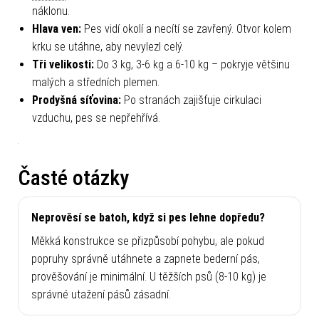
obojek
nebo postroj – pes nemůže vyskočit ani při
náklonu.
Hlava ven:
Pes vidí okolí a necítí se zavřený. Otvor kolem
krku se utáhne, aby nevylezl celý.
Tři velikosti:
Do 3 kg, 3-6 kg a 6-10 kg – pokryje většinu
malých a středních plemen.
Prodyšná síťovina:
Po stranách zajišťuje cirkulaci
vzduchu, pes se nepřehřívá.
Časté otázky
Neprověsí se batoh, když si pes lehne dopředu?
Měkká konstrukce se přizpůsobí pohybu, ale pokud
popruhy správně utáhnete a zapnete bederní pás,
prověšování je minimální. U těžších psů (8-10 kg) je
správné utažení pásů zásadní.