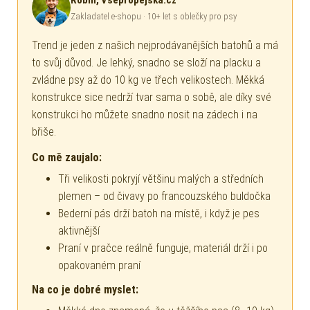
Robin, Všepropejska.cz
Zakladatel e-shopu · 10+ let s oblečky pro psy
Trend je jeden z našich nejprodávanějších batohů a má
to svůj důvod. Je lehký, snadno se složí na placku a
zvládne psy až do 10 kg ve třech velikostech. Měkká
konstrukce sice nedrží tvar sama o sobě, ale díky své
konstrukci ho můžete snadno nosit na zádech i na
břiše.
Co mě zaujalo:
Tři velikosti pokryjí většinu malých a středních
plemen – od čivavy po francouzského buldočka
Bederní pás drží batoh na místě, i když je pes
aktivnější
Praní v pračce reálně funguje, materiál drží i po
opakovaném praní
Na co je dobré myslet: