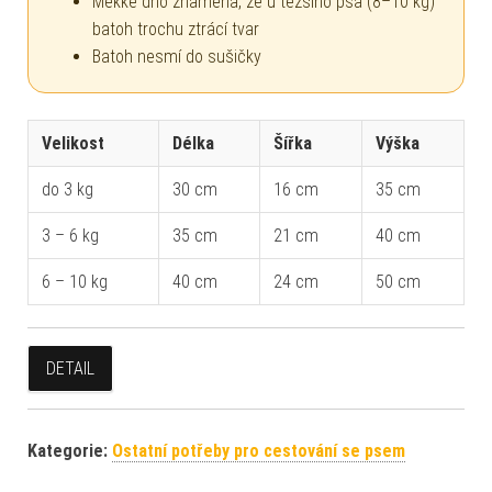
Měkké dno znamená, že u těžšího psa (8–10 kg)
batoh trochu ztrácí tvar
Batoh nesmí do sušičky
Velikost
Délka
Šířka
Výška
do 3 kg
30 cm
16 cm
35 cm
3 – 6 kg
35 cm
21 cm
40 cm
6 – 10 kg
40 cm
24 cm
50 cm
DETAIL
Kategorie:
Ostatní potřeby pro cestování se psem