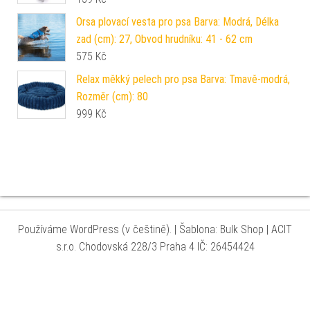
Délka zad (cm): 20, Obvod hrudníku: 29 - 31 cm
139
Kč
Orsa plovací vesta pro psa Barva: Modrá, Délka
zad (cm): 27, Obvod hrudníku: 41 - 62 cm
575
Kč
Relax měkký pelech pro psa Barva: Tmavě-modrá,
Rozměr (cm): 80
999
Kč
Používáme WordPress (v češtině).
|
Šablona: Bulk Shop
| ACIT
s.r.o. Chodovská 228/3 Praha 4 IČ: 26454424