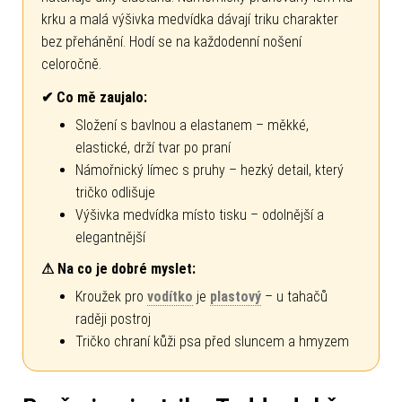
krku a malá výšivka medvídka dávají triku charakter
bez přehánění. Hodí se na každodenní nošení
celoročně.
✔ Co mě zaujalo:
Složení s bavlnou a elastanem – měkké,
elastické, drží tvar po praní
Námořnický límec s pruhy – hezký detail, který
tričko odlišuje
Výšivka medvídka místo tisku – odolnější a
elegantnější
⚠ Na co je dobré myslet:
Kroužek pro
vodítko
je
plastový
– u tahačů
raději postroj
Tričko chraní kůži psa před sluncem a hmyzem