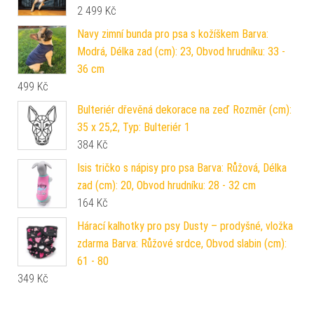
2 499
Kč
Navy zimní bunda pro psa s kožíškem Barva:
Modrá, Délka zad (cm): 23, Obvod hrudníku: 33 -
36 cm
499
Kč
Bulteriér dřevěná dekorace na zeď Rozměr (cm):
35 x 25,2, Typ: Bulteriér 1
384
Kč
Isis tričko s nápisy pro psa Barva: Růžová, Délka
zad (cm): 20, Obvod hrudníku: 28 - 32 cm
164
Kč
Hárací kalhotky pro psy Dusty – prodyšné, vložka
zdarma Barva: Růžové srdce, Obvod slabin (cm):
61 - 80
349
Kč