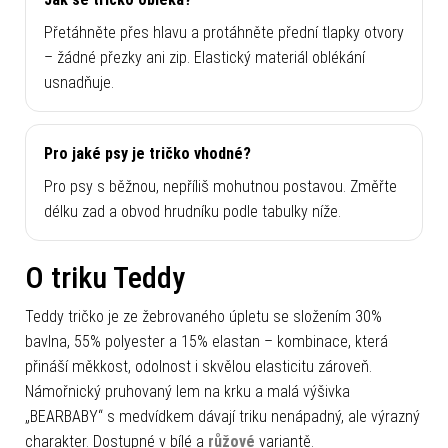
Přetáhněte přes hlavu a protáhněte přední tlapky otvory
– žádné přezky ani zip. Elastický materiál oblékání
usnadňuje.
Pro jaké psy je tričko vhodné?
Pro psy s běžnou, nepříliš mohutnou postavou. Změřte
délku zad a obvod hrudníku podle tabulky níže.
O triku Teddy
Teddy tričko je ze žebrovaného úpletu se složením 30%
bavlna, 55% polyester a 15% elastan – kombinace, která
přináší měkkost, odolnost i skvělou elasticitu zároveň.
Námořnický pruhovaný lem na krku a malá výšivka
„BEARBABY“ s medvídkem dávají triku nenápadný, ale výrazný
charakter. Dostupné v bílé a
růžové
variantě.