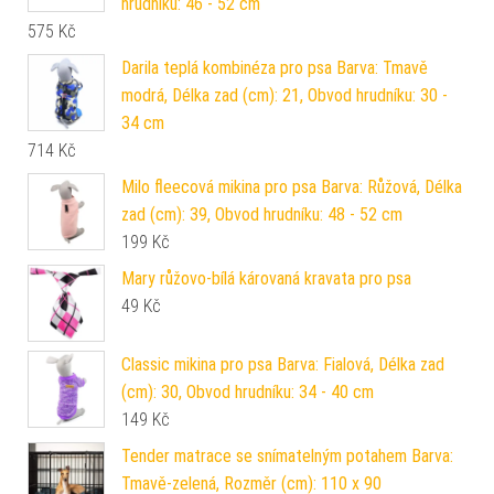
hrudníku: 46 - 52 cm
575
Kč
Darila teplá kombinéza pro psa Barva: Tmavě
modrá, Délka zad (cm): 21, Obvod hrudníku: 30 -
34 cm
714
Kč
Milo fleecová mikina pro psa Barva: Růžová, Délka
zad (cm): 39, Obvod hrudníku: 48 - 52 cm
199
Kč
Mary růžovo-bílá károvaná kravata pro psa
49
Kč
Classic mikina pro psa Barva: Fialová, Délka zad
(cm): 30, Obvod hrudníku: 34 - 40 cm
149
Kč
Tender matrace se snímatelným potahem Barva:
Tmavě-zelená, Rozměr (cm): 110 x 90