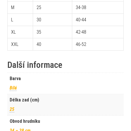
M
25
34-38
L
30
40-44
XL
35
42-48
XXL
40
46-52
Další informace
Barva
Bílá
Délka zad (cm)
25
Obvod hrudníku
34 – 38 cm