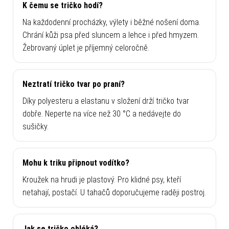
K čemu se tričko hodí?
Na každodenní procházky, výlety i běžné nošení doma.
Chrání kůži psa před sluncem a lehce i před hmyzem.
Žebrovaný úplet je příjemný celoročně.
Neztratí tričko tvar po praní?
Díky polyesteru a elastanu v složení drží tričko tvar
dobře. Neperte na více než 30 °C a nedávejte do
sušičky.
Mohu k triku připnout vodítko?
Kroužek na hrudi je plastový. Pro klidné psy, kteří
netahají, postačí. U tahačů doporučujeme raději postroj.
Jak se tričko obléká?