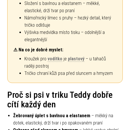
Složení s bavlnou a elastanem – měkké,
elastické, drží tvar po praní
Námořnický límec s pruhy – hezký detail, který
tričko odlišuje
Výšivka medvídka místo tisku – odolnější a
elegantnější
⚠ Na co je dobré myslet:
Kroužek pro
vodítko
je
plastový
– u tahačů
raději postroj
Tričko chraní kůži psa před sluncem a hmyzem
Proč si psi v triku Teddy dobře
cítí každý den
Žebrovaný úplet s bavlnou a elastanem
– měkký na
dotek, elastický, drží tvar i po opakovaném praní