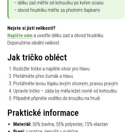
– délku zad měřte od kohoutku po kořen ocasu
– obvod hrudníku měřte za předními tlapkami
Nejste si jistí velikostí?
Napište nám
a uveďte délku zad a obvod hrudníku.
Doporučíme ideální velikost.
Jak tričko obléct
Rozložte tričko a najděte otvor pro hlavu
Přetáhněte přes čumák a hlavu
Protáhněte levou tlapku levým otvorem, pravou pravým
Upravte tričko – záda by měla ležet rovně od kohoutku
Případně připněte vodítko do kroužku na hrudi
Praktické informace
Materiál:
30% bavlna, 55% polyester, 15% elastan
Praní:
v pračce, nesušit v sušičce