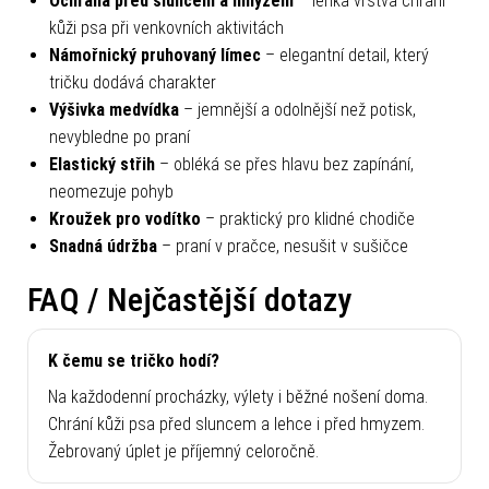
Ochrana před sluncem a hmyzem
– lehká vrstva chrání
kůži psa při venkovních aktivitách
Námořnický pruhovaný límec
– elegantní detail, který
tričku dodává charakter
Výšivka medvídka
– jemnější a odolnější než potisk,
nevybledne po praní
Elastický střih
– obléká se přes hlavu bez zapínání,
neomezuje pohyb
Kroužek pro vodítko
– praktický pro klidné chodiče
Snadná údržba
– praní v pračce, nesušit v sušičce
FAQ / Nejčastější dotazy
K čemu se tričko hodí?
Na každodenní procházky, výlety i běžné nošení doma.
Chrání kůži psa před sluncem a lehce i před hmyzem.
Žebrovaný úplet je příjemný celoročně.