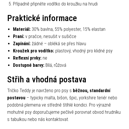
Případně připněte vodítko do kroužku na hrudi
Praktické informace
Materiál:
30% bavlna, 55% polyester, 15% elastan
Praní:
v pračce, nesušit v sušičce
Zapínání:
žádné – obléká se přes hlavu
Kroužek pro vodítko:
plastový, vhodný pro klidné psy
Reflexní prvky:
ne
Dostupné barvy:
Bílá, růžová
Střih a vhodná postava
Tričko Teddy je navrženo pro psy s
běžnou, standardní
postavou
– typicky malta, bišon, špic, yorkshire teriér nebo
podobná plemena ve středně štíhlé kondici. Pro výrazně
mohutné psy doporučujeme pečlivě porovnat obvod hrudníku
s tabulkou nebo nás kontaktovat.