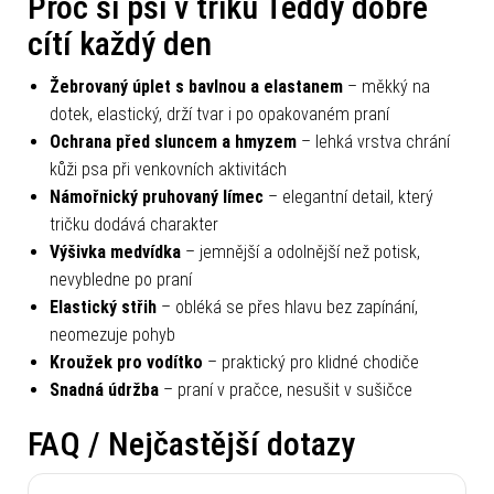
Proč si psi v triku Teddy dobře
cítí každý den
Žebrovaný úplet s bavlnou a elastanem
– měkký na
dotek, elastický, drží tvar i po opakovaném praní
Ochrana před sluncem a hmyzem
– lehká vrstva chrání
kůži psa při venkovních aktivitách
Námořnický pruhovaný límec
– elegantní detail, který
tričku dodává charakter
Výšivka medvídka
– jemnější a odolnější než potisk,
nevybledne po praní
Elastický střih
– obléká se přes hlavu bez zapínání,
neomezuje pohyb
Kroužek pro vodítko
– praktický pro klidné chodiče
Snadná údržba
– praní v pračce, nesušit v sušičce
FAQ / Nejčastější dotazy