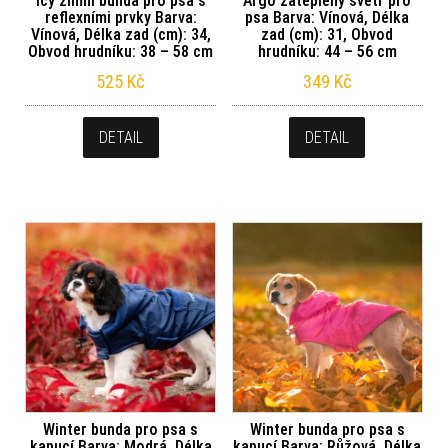
Icy zimní bunda pro psa s
Argo zateplený svetr pro
reflexními prvky Barva:
psa Barva: Vínová, Délka
Vínová, Délka zad (cm): 34,
zad (cm): 31, Obvod
Obvod hrudníku: 38 – 58 cm
hrudníku: 44 – 56 cm
525
Kč
349
Kč
DETAIL
DETAIL
Winter bunda pro psa s
Winter bunda pro psa s
kapucí Barva: Modrá, Délka
kapucí Barva: Růžová, Délka