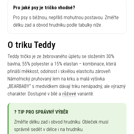
Pro jaké psy je tričko vhodné?
Pro psy s běžnou, nepříliš mohutnou postavou. Změřte
délku zad a obvod hrudníku podle tabulky níže.
O triku Teddy
Teddy tričko je ze žebrovaného úpletu se složením 30%
bavlna, 55% polyester a 15% elastan – kombinace, která
přináší měkkost, odolnost i skvělou elasticitu zároveň.
Námořnický pruhovaný lem na krku a malá výšivka
„BEARBABY“ s medvídkem dávají triku nenápadný, ale výrazný
charakter. Dostupné v bílé a
růžové
variantě.
? TIP PRO SPRÁVNÝ VÝBĚR
Změřte délku zad i obvod hrudníku. Obleček musí
správně sedět v délce i na hrudníku.