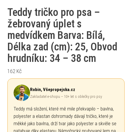
Teddy tričko pro psa –
žebrovaný úplet s
medvídkem Barva: Bílá,
Délka zad (cm): 25, Obvod
hrudníku: 34 – 38 cm
162
Kč
Robin, Všepropejska.cz
Zakladatel e-shopu – 10+ let s oblečky pro psy
Teddy má složení, které mě mile překvapilo – bavlna,
polyester a elastan dohromady dávají tričko, které je
měkké jako bavlna, drží tvar jako polyester a skvěle se
natahuje díky elastanu. Námořnický pruhovaný lem na