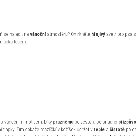
ň se naladit na
vánoční
atmosféru? Omrkněte
hřejivý
svetr pro psa s
toulačku lesem.
 s vánočním motivem. Díky
pružnému
polyesteru se snadno
přizpůso
í tlapky. Tím dokáže mazlíčkův kožíšek udržet v
teple
a
čistotě
po ce