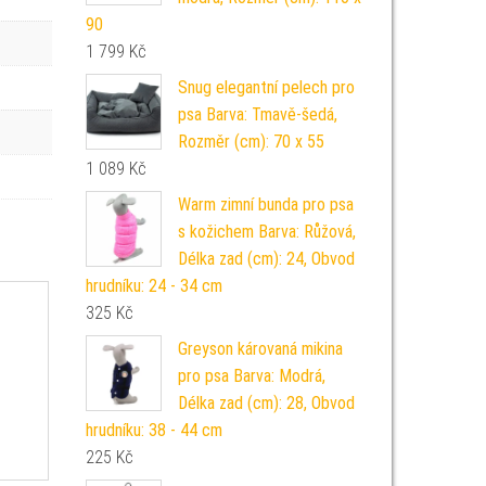
90
1 799
Kč
Snug elegantní pelech pro
psa Barva: Tmavě-šedá,
Rozměr (cm): 70 x 55
1 089
Kč
Warm zimní bunda pro psa
s kožichem Barva: Růžová,
Délka zad (cm): 24, Obvod
hrudníku: 24 - 34 cm
325
Kč
Greyson károvaná mikina
pro psa Barva: Modrá,
Délka zad (cm): 28, Obvod
hrudníku: 38 - 44 cm
225
Kč