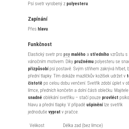
Psí svetr vyrobený z
polyesteru
.
Zapínání
Přes
hlavu
.
Funkčnost
Elastický svetr pro
psy
malého
a
středního
vzrůstu s
vánočním motivem. Díky
pružnému
polyesteru se sna
přizpůsobí
psí postavě. Svým střihem zakrývá hřbet, b
přední tlapky. Tím dokáže mazlíčkův kožíšek udržet v
t
čistotě
po celou dobu venčení. Svetřík zdobí úplet v ob
límce, předních končetin a dolní části oblečku. Majitele
snadné
oblékání svetříku – stačí pouze
provléct
psíko
hlavu a přední tlapky. V případě
ušpinění
lze svetřík
jednoduše
vyprat
v pračce.
Velikost
Délka zad (bez límce)