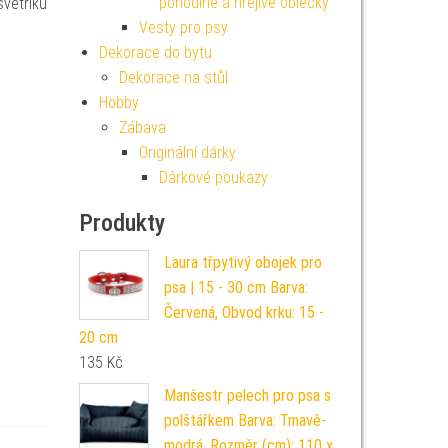
pohodlné a hřejivé oblečky
svetříku
Vesty pro psy
Dekorace do bytu
Dekorace na stůl
Hobby
Zábava
Originální dárky
Dárkové poukazy
Produkty
Laura třpytivý obojek pro
psa | 15 - 30 cm Barva:
Červená, Obvod krku: 15 -
20 cm
135
Kč
Manšestr pelech pro psa s
polštářkem Barva: Tmavě-
modrá, Rozměr (cm): 110 x