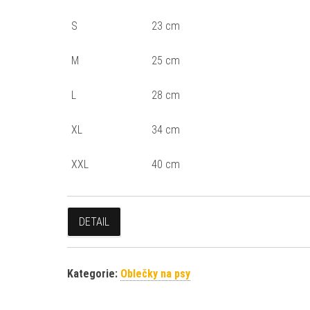
S
23 cm
M
25 cm
L
28 cm
XL
34 cm
XXL
40 cm
DETAIL
Kategorie:
Oblečky na psy