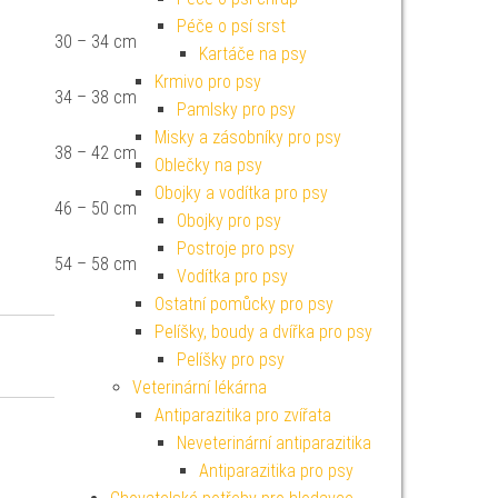
Péče o psí srst
30 – 34 cm
Kartáče na psy
Krmivo pro psy
34 – 38 cm
Pamlsky pro psy
Misky a zásobníky pro psy
38 – 42 cm
Oblečky na psy
Obojky a vodítka pro psy
46 – 50 cm
Obojky pro psy
Postroje pro psy
54 – 58 cm
Vodítka pro psy
Ostatní pomůcky pro psy
Pelíšky, boudy a dvířka pro psy
Pelíšky pro psy
Veterinární lékárna
Antiparazitika pro zvířata
Neveterinární antiparazitika
Antiparazitika pro psy