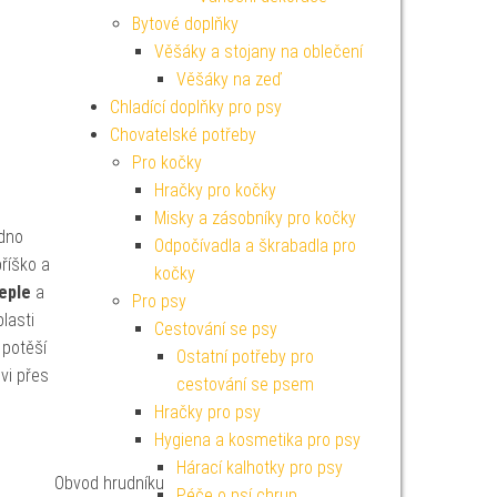
Bytové doplňky
Věšáky a stojany na oblečení
Věšáky na zeď
Chladící doplňky pro psy
Chovatelské potřeby
Pro kočky
Hračky pro kočky
Misky a zásobníky pro kočky
dno
Odpočívadla a škrabadla pro
říško a
kočky
eple
a
Pro psy
lasti
Cestování se psy
 potěší
Ostatní potřeby pro
vi přes
cestování se psem
Hračky pro psy
Hygiena a kosmetika pro psy
Hárací kalhotky pro psy
Obvod hrudníku
Péče o psí chrup