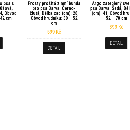
o psa s
Frosty prošitá zimní bunda
Argo zateplený sve
Růžová,
pro psa Barva: Černo-
psa Barva: Šedá, Dé
24, Obvod
žlutá, Délka zad (cm): 28,
(cm): 41, Obvod hru
 42 cm
Obvod hrudníku: 30 – 52
52 – 70 cm
cm
399
Kč
599
Kč
DETAIL
DETAIL