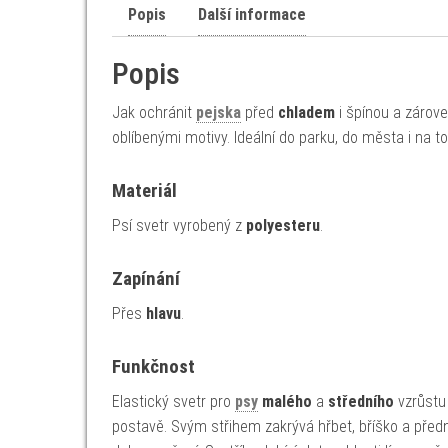
Popis
Další informace
Popis
Jak ochránit
pejska
před
chladem
i špínou a zárove
oblíbenými motivy. Ideální do parku, do města i na 
Materiál
Psí svetr vyrobený z
polyesteru
.
Zapínání
Přes
hlavu
.
Funkčnost
Elastický svetr pro
psy
malého
a
středního
vzrůstu
postavě. Svým střihem zakrývá hřbet, bříško a předn