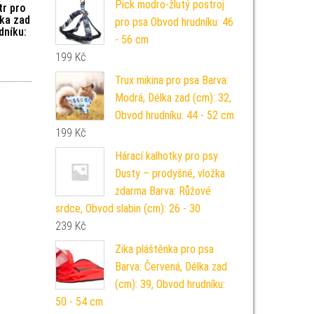
Pick modro-žlutý postroj
tr pro
lka zad
pro psa Obvod hrudníku: 46
dníku:
- 56 cm
199
Kč
Trux mikina pro psa Barva:
Modrá, Délka zad (cm): 32,
Obvod hrudníku: 44 - 52 cm
199
Kč
Hárací kalhotky pro psy
Dusty – prodyšné, vložka
zdarma Barva: Růžové
srdce, Obvod slabin (cm): 26 - 30
239
Kč
Zika pláštěnka pro psa
Barva: Červená, Délka zad
(cm): 39, Obvod hrudníku:
50 - 54 cm