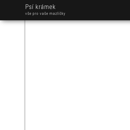
Psí krámek
vše pro vaše mazlíčky