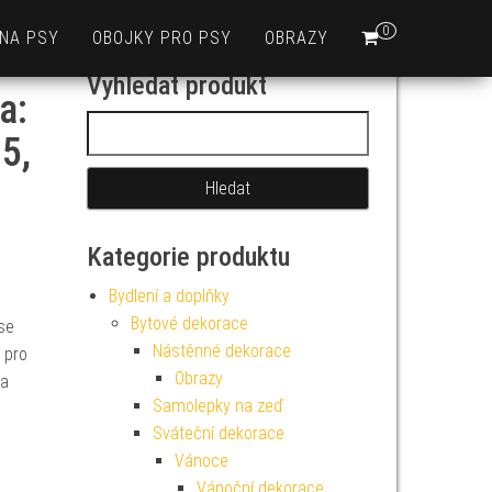
0
 NA PSY
OBOJKY PRO PSY
OBRAZY
Vyhledat produkt
a:
Vyhledávání
5,
Kategorie produktu
Bydlení a doplňky
Bytové dekorace
se
Nástěnné dekorace
 pro
Obrazy
na
Samolepky na zeď
Sváteční dekorace
Vánoce
Vánoční dekorace