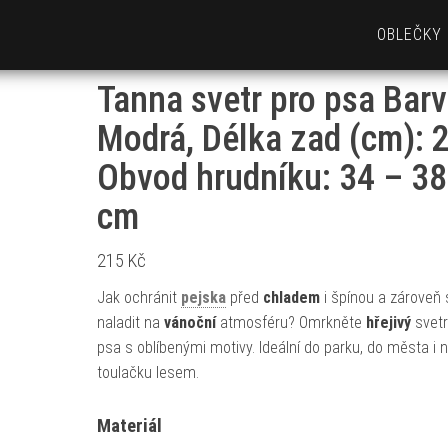
OBLEČKY
Tanna svetr pro psa Barv
Modrá, Délka zad (cm): 2
Obvod hrudníku: 34 – 38
cm
215
Kč
Jak ochránit
pejska
před
chladem
i špínou a zároveň 
naladit na
vánoční
atmosféru? Omrkněte
hřejivý
svetr
psa s oblíbenými motivy. Ideální do parku, do města i 
toulačku lesem.
Materiál