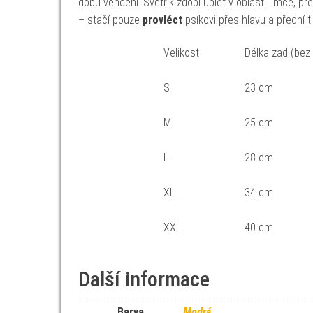
dobu venčení. Svetřík zdobí úplet v oblasti límce, př
– stačí pouze
provléct
psíkovi přes hlavu a přední t
Velikost
Délka zad (bez
S
23 cm
M
25 cm
L
28 cm
XL
34 cm
XXL
40 cm
Další informace
Barva
Modrá