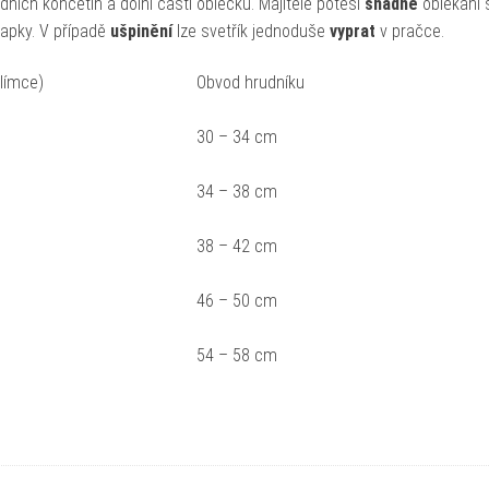
edních končetin a dolní části oblečku. Majitele potěší
snadné
oblékání 
lapky. V případě
ušpinění
lze svetřík jednoduše
vyprat
v pračce.
 límce)
Obvod hrudníku
30 – 34 cm
34 – 38 cm
38 – 42 cm
46 – 50 cm
54 – 58 cm