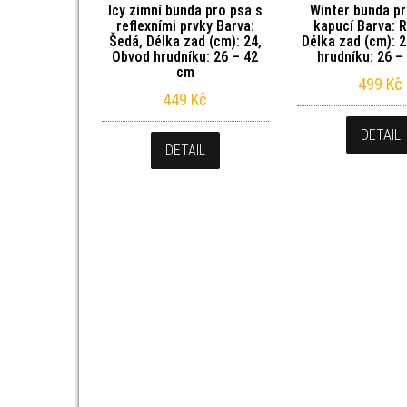
Icy zimní bunda pro psa s
Winter bunda pr
reflexními prvky Barva:
kapucí Barva: 
Šedá, Délka zad (cm): 24,
Délka zad (cm): 
Obvod hrudníku: 26 – 42
hrudníku: 26 –
cm
499
Kč
449
Kč
DETAIL
DETAIL