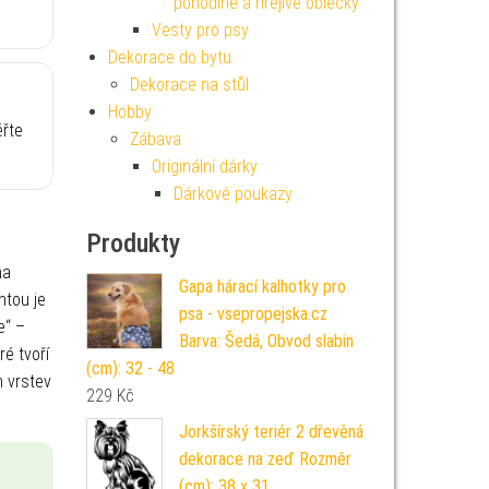
pohodlné a hřejivé oblečky
Vesty pro psy
Dekorace do bytu
Dekorace na stůl
Hobby
ěřte
Zábava
Originální dárky
Dárkové poukazy
Produkty
na
Gapa hárací kalhotky pro
ntou je
psa - vsepropejska.cz
e“ –
Barva: Šedá, Obvod slabin
ré tvoří
(cm): 32 - 48
h vrstev
229
Kč
Jorkšírský teriér 2 dřevěná
dekorace na zeď Rozměr
(cm): 38 x 31