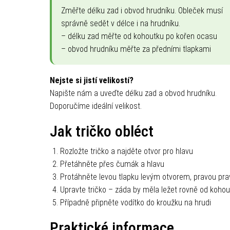
Změřte délku zad i obvod hrudníku. Obleček musí
správně sedět v délce i na hrudníku.
– délku zad měřte od kohoutku po kořen ocasu
– obvod hrudníku měřte za předními tlapkami
Nejste si jistí velikostí?
Napište nám a uveďte délku zad a obvod hrudníku.
Doporučíme ideální velikost.
Jak tričko obléct
Rozložte tričko a najděte otvor pro hlavu
Přetáhněte přes čumák a hlavu
Protáhněte levou tlapku levým otvorem, pravou pr
Upravte tričko – záda by měla ležet rovně od koho
Případně připněte vodítko do kroužku na hrudi
Praktické informace