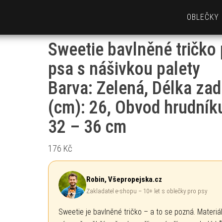
OBLEČKY
Sweetie bavlněné tričko 
psa s nášivkou palety
Barva: Zelená, Délka zad
(cm): 26, Obvod hrudník
32 – 36 cm
176
Kč
Robin, Všepropejska.cz
Zakladatel e-shopu – 10+ let s oblečky pro psy
Sweetie je bavlněné tričko – a to se pozná. Materiál