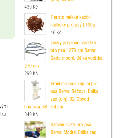
439
Kč
Perrito měkké kachní
nudličky pro psy | 100g
46
Kč
Lasky přepínací vodítko
pro psa | 270 cm Barva:
Šedo-modrá, Délka vodítka:
270 cm
299
Kč
Frbul mikina s kapucí pro
psa Barva: Béžová, Délka
zad (cm): 32, Obvod
avým
hrudníku: 48 - 54 cm
utku
349
Kč
Damián svetr pro psa
Barva: Modrá, Délka zad