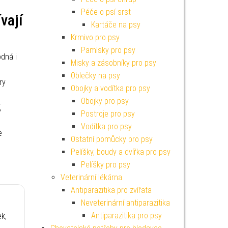
Péče o psí srst
vají
Kartáče na psy
Krmivo pro psy
Pamlsky pro psy
dná i
Misky a zásobníky pro psy
Oblečky na psy
ry
Obojky a vodítka pro psy
Obojky pro psy
,
Postroje pro psy
Vodítka pro psy
e
Ostatní pomůcky pro psy
Pelíšky, boudy a dvířka pro psy
Pelíšky pro psy
Veterinární lékárna
Antiparazitika pro zvířata
Neveterinární antiparazitika
Antiparazitika pro psy
ek,