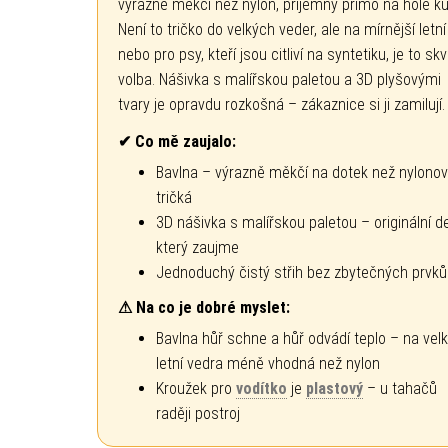
výrazně měkčí než nylon, příjemný přímo na holé ků
Není to tričko do velkých veder, ale na mírnější letn
nebo pro psy, kteří jsou citliví na syntetiku, je to sk
volba. Nášivka s malířskou paletou a 3D plyšovými
tvary je opravdu rozkošná – zákaznice si ji zamilují.
✔ Co mě zaujalo:
Bavlna – výrazně měkčí na dotek než nylono
tričká
3D nášivka s malířskou paletou – originální de
který zaujme
Jednoduchý čistý střih bez zbytečných prvků
⚠ Na co je dobré myslet:
Bavlna hůř schne a hůř odvádí teplo – na vel
letní vedra méně vhodná než nylon
Kroužek pro
vodítko
je
plastový
– u tahačů
raději postroj