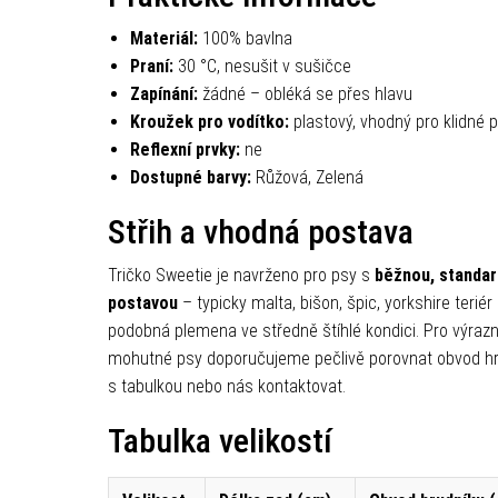
Materiál:
100% bavlna
Praní:
30 °C, nesušit v sušičce
Zapínání:
žádné – obléká se přes hlavu
Kroužek pro vodítko:
plastový, vhodný pro klidné 
Reflexní prvky:
ne
Dostupné barvy:
Růžová, Zelená
Střih a vhodná postava
Tričko Sweetie je navrženo pro psy s
běžnou, standar
postavou
– typicky malta, bišon, špic, yorkshire teriér
podobná plemena ve středně štíhlé kondici. Pro výraz
mohutné psy doporučujeme pečlivě porovnat obvod h
s tabulkou nebo nás kontaktovat.
Tabulka velikostí