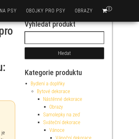
0
 NA PSY
OBOJKY PRO PSY
OBRAZY
Vyhledat produkt
pro
Vyhledávání
u:
Kategorie produktu
Bydlení a doplňky
Bytové dekorace
Nástěnné dekorace
Obrazy
Samolepky na zeď
Sváteční dekorace
Vánoce
 je
Vánoční dekorace