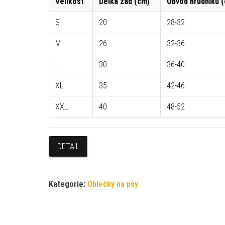
Velikost
Délka zad (cm)
Obvod hrudníku 
S
20
28-32
M
26
32-36
L
30
36-40
XL
35
42-46
XXL
40
48-52
DETAIL
Kategorie:
Oblečky na psy