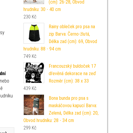
(cm): 26-28, Obvod
hrudníku: 30 - 40 cm
230
Kč
Rainy obleček pro psa na
psy
zip Barva: Černo-žlutá,
Délka zad (cm): 69, Obvod
hrudníku: 88 - 94 cm
749
Kč
Francouzský buldoček 17
dní
dřevěná dekorace na zeď
 nebo
Rozměr (cm): 38 x 33
ně
439
Kč
rudníku
Bona bunda pro psa s
maskáčovou kapucí Barva:
Zelená, Délka zad (cm): 20,
Obvod hrudníku: 28 - 34 cm
299
Kč