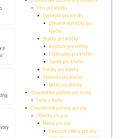
Chovatelské potřeby pro hlodavce
Věci pro křečky
o
Domečky pro křečky
Dřevěné domečky pro
křečky
Hračky pro křečky
Kolotoče pro křečky
 ji
Prolézačky pro křečky
í.
Tunely pro křečky
Pelíšky pro křečky
Vybavení pro křečky
Misky pro křečky
Chovatelské potřeby pro kočky
troj.
Péče o kočku
Chovatelské potřeby pro psy
Oblečky pro psy
Mikiny pro psy
tvory
Fleecové mikiny pro psy –