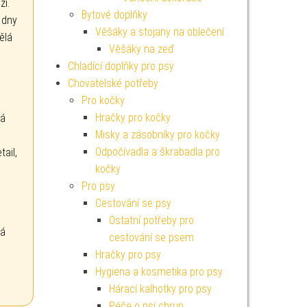
ži.
Bytové doplňky
í dny
Věšáky a stojany na oblečení
vělá
Věšáky na zeď
Chladící doplňky pro psy
Chovatelské potřeby
Pro kočky
Hračky pro kočky
vá
Misky a zásobníky pro kočky
Odpočívadla a škrabadla pro
tail,
kočky
Pro psy
Cestování se psy
Ostatní potřeby pro
ká
cestování se psem
Hračky pro psy
Hygiena a kosmetika pro psy
Hárací kalhotky pro psy
Péče o psí chrup