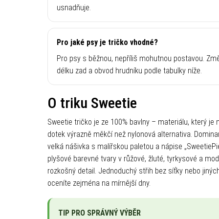
usnadňuje.
Pro jaké psy je tričko vhodné?
Pro psy s běžnou, nepříliš mohutnou postavou. Zm
délku zad a obvod hrudníku podle tabulky níže.
O triku Sweetie
Sweetie tričko je ze 100% bavlny – materiálu, který je 
dotek výrazně měkčí než nylonová alternativa. Domina
velká nášivka s malířskou paletou a nápise „SweetiePi
plyšové barevné tvary v růžové, žluté, tyrkysové a mod
rozkošný detail. Jednoduchý střih bez síťky nebo jinýc
oceníte zejména na mírnější dny.
TIP PRO SPRÁVNÝ VÝBĚR