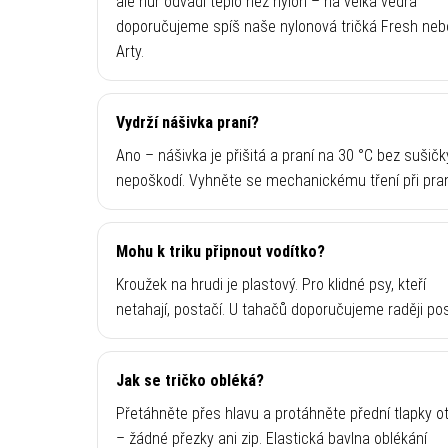
ale hůř odvádí teplo než nylon – na velká vedra
doporučujeme spíš naše nylonová tričká Fresh neb
Arty.
Vydrží nášivka praní?
Ano – nášivka je přišitá a praní na 30 °C bez sušičky
nepoškodí. Vyhněte se mechanickému tření při pran
Mohu k triku připnout vodítko?
Kroužek na hrudi je plastový. Pro klidné psy, kteří
netahají, postačí. U tahačů doporučujeme raději pos
Jak se tričko obléká?
Přetáhněte přes hlavu a protáhněte přední tlapky o
– žádné přezky ani zip. Elastická bavlna oblékání