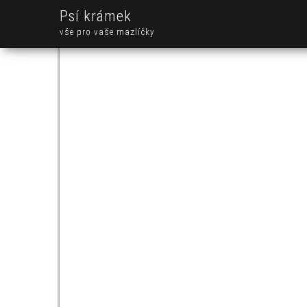
Psí krámek
vše pro vaše mazlíčky