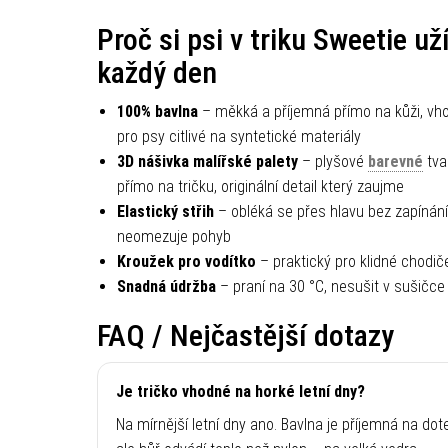
Proč si psi v triku Sweetie uží
každý den
100% bavlna
– měkká a příjemná přímo na kůži, vho
pro psy citlivé na syntetické materiály
3D nášivka malířské palety
– plyšové
barevné
tva
přímo na tričku, originální detail který zaujme
Elastický střih
– obléká se přes hlavu bez zapínání
neomezuje pohyb
Kroužek pro vodítko
– praktický pro klidné chodič
Snadná údržba
– praní na 30 °C, nesušit v sušičce
FAQ / Nejčastější dotazy
Je tričko vhodné na horké letní dny?
Na mírnější letní dny ano. Bavlna je příjemná na dot