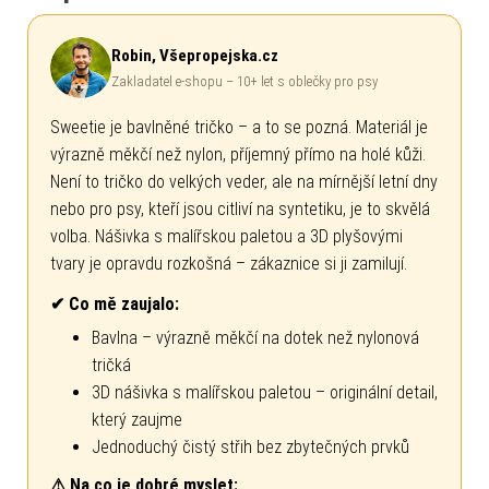
Robin, Všepropejska.cz
Zakladatel e-shopu – 10+ let s oblečky pro psy
Sweetie je bavlněné tričko – a to se pozná. Materiál je
výrazně měkčí než nylon, příjemný přímo na holé kůži.
Není to tričko do velkých veder, ale na mírnější letní dny
nebo pro psy, kteří jsou citliví na syntetiku, je to skvělá
volba. Nášivka s malířskou paletou a 3D plyšovými
tvary je opravdu rozkošná – zákaznice si ji zamilují.
✔ Co mě zaujalo:
Bavlna – výrazně měkčí na dotek než nylonová
tričká
3D nášivka s malířskou paletou – originální detail,
který zaujme
Jednoduchý čistý střih bez zbytečných prvků
⚠ Na co je dobré myslet: