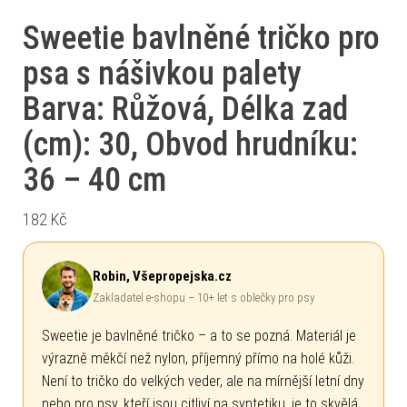
Sweetie bavlněné tričko pro
psa s nášivkou palety
Barva: Růžová, Délka zad
(cm): 30, Obvod hrudníku:
36 – 40 cm
182
Kč
Robin, Všepropejska.cz
Zakladatel e-shopu – 10+ let s oblečky pro psy
Sweetie je bavlněné tričko – a to se pozná. Materiál je
výrazně měkčí než nylon, příjemný přímo na holé kůži.
Není to tričko do velkých veder, ale na mírnější letní dny
nebo pro psy, kteří jsou citliví na syntetiku, je to skvělá