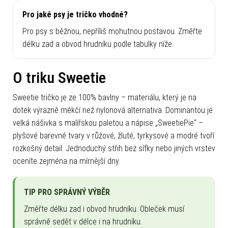
Pro jaké psy je tričko vhodné?
Pro psy s běžnou, nepříliš mohutnou postavou. Změřte
délku zad a obvod hrudníku podle tabulky níže.
O triku Sweetie
Sweetie tričko je ze 100% bavlny – materiálu, který je na
dotek výrazně měkčí než nylonová alternativa. Dominantou je
velká nášivka s malířskou paletou a nápise „SweetiePie“ –
plyšové barevné tvary v růžové, žluté, tyrkysové a modré tvoří
rozkošný detail. Jednoduchý střih bez síťky nebo jiných vrstev
oceníte zejména na mírnější dny.
TIP PRO SPRÁVNÝ VÝBĚR
Změřte délku zad i obvod hrudníku. Obleček musí
správně sedět v délce i na hrudníku.