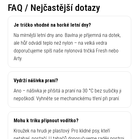
FAQ / Nejčastější dotazy
Je tričko vhodné na horké letní dny?
Na mírnější letní dny ano. Bavlna je příjemná na dotek,
ale hůř odvádí teplo než nylon – na velká vedra
doporučujeme spíš naše nylonová tričká Fresh nebo
Arty.
Vydrží nášivka praní?
Ano – nášivka je přišitá a praní na 30 °C bez sušičky ji
nepoškodí. Vyhněte se mechanickému tření při praní.
Mohu k triku připnout vodítko?
Kroužek na hrudi je plastový. Pro klidné psy, kteří
netahají, postačí. U tahačů doporučujeme raději postroj.