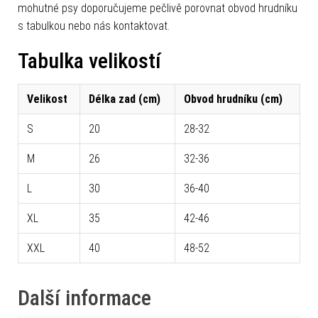
mohutné psy doporučujeme pečlivě porovnat obvod hrudníku
s tabulkou nebo nás kontaktovat.
Tabulka velikostí
Velikost
Délka zad (cm)
Obvod hrudníku (cm)
S
20
28-32
M
26
32-36
L
30
36-40
XL
35
42-46
XXL
40
48-52
Další informace