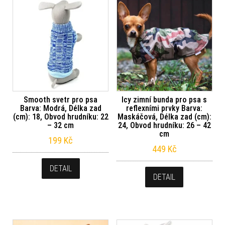
Smooth svetr pro psa
Icy zimní bunda pro psa s
Barva: Modrá, Délka zad
reflexními prvky Barva:
(cm): 18, Obvod hrudníku: 22
Maskáčová, Délka zad (cm):
– 32 cm
24, Obvod hrudníku: 26 – 42
cm
199
Kč
449
Kč
DETAIL
DETAIL