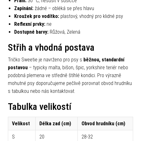
Praní:
30 °C, nesušit v sušičce
Zapínání:
žádné – obléká se přes hlavu
Kroužek pro vodítko:
plastový, vhodný pro klidné psy
Reflexní prvky:
ne
Dostupné barvy:
Růžová, Zelená
Střih a vhodná postava
Tričko Sweetie je navrženo pro psy s
běžnou, standardní
postavou
– typicky malta, bišon, špic, yorkshire teriér nebo
podobná plemena ve středně štíhlé kondici. Pro výrazně
mohutné psy doporučujeme pečlivě porovnat obvod hrudníku
s tabulkou nebo nás kontaktovat.
Tabulka velikostí
Velikost
Délka zad (cm)
Obvod hrudníku (cm)
S
20
28-32