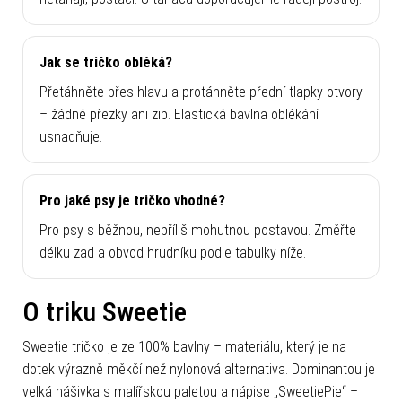
Jak se tričko obléká?
Přetáhněte přes hlavu a protáhněte přední tlapky otvory
– žádné přezky ani zip. Elastická bavlna oblékání
usnadňuje.
Pro jaké psy je tričko vhodné?
Pro psy s běžnou, nepříliš mohutnou postavou. Změřte
délku zad a obvod hrudníku podle tabulky níže.
O triku Sweetie
Sweetie tričko je ze 100% bavlny – materiálu, který je na
dotek výrazně měkčí než nylonová alternativa. Dominantou je
velká nášivka s malířskou paletou a nápise „SweetiePie“ –