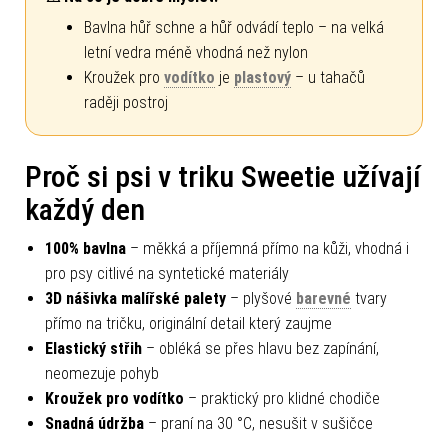
Bavlna hůř schne a hůř odvádí teplo – na velká
letní vedra méně vhodná než nylon
Kroužek pro
vodítko
je
plastový
– u tahačů
raději postroj
Proč si psi v triku Sweetie užívají
každý den
100% bavlna
– měkká a příjemná přímo na kůži, vhodná i
pro psy citlivé na syntetické materiály
3D nášivka malířské palety
– plyšové
barevné
tvary
přímo na tričku, originální detail který zaujme
Elastický střih
– obléká se přes hlavu bez zapínání,
neomezuje pohyb
Kroužek pro vodítko
– praktický pro klidné chodiče
Snadná údržba
– praní na 30 °C, nesušit v sušičce