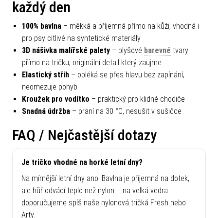
každý den
100% bavlna
– měkká a příjemná přímo na kůži, vhodná i
pro psy citlivé na syntetické materiály
3D nášivka malířské palety
– plyšové
barevné
tvary
přímo na tričku, originální detail který zaujme
Elastický střih
– obléká se přes hlavu bez zapínání,
neomezuje pohyb
Kroužek pro vodítko
– praktický pro klidné chodiče
Snadná údržba
– praní na 30 °C, nesušit v sušičce
FAQ / Nejčastější dotazy
Je tričko vhodné na horké letní dny?
Na mírnější letní dny ano. Bavlna je příjemná na dotek,
ale hůř odvádí teplo než nylon – na velká vedra
doporučujeme spíš naše nylonová tričká Fresh nebo
Arty.