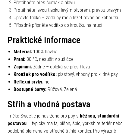
Přetáhněte přes čumák a hlavu
Protáhněte levou tlapku levým otvorem, pravou pravým
Upravte tričko – záda by měla ležet rovně od kohoutku
Případně připněte vodítko do kroužku na hrudi
Praktické informace
Materiál:
100% bavlna
Praní:
30 °C, nesušit v sušičce
Zapínání:
žádné – obléká se přes hlavu
Kroužek pro vodítko:
plastový, vhodný pro klidné psy
Reflexní prvky:
ne
Dostupné barvy:
Růžová, Zelená
Střih a vhodná postava
Tričko Sweetie je navrženo pro psy s
běžnou, standardní
postavou
– typicky malta, bišon, špic, yorkshire teriér nebo
podobná plemena ve středně štíhlé kondici. Pro výrazně