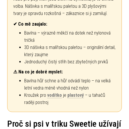
volba. Nášivka s malířskou paletou a 3D plyšovými
tvary je opravdu rozkošná – zákaznice si ji zamilují.
✔ Co mě zaujalo:
Bavlna – výrazně měkčí na dotek než nylonová
tričká
3D nášivka s malířskou paletou – originální detail,
který zaujme
Jednoduchý čistý střih bez zbytečných prvků
⚠ Na co je dobré myslet:
Bavlna hůř schne a hůř odvádí teplo – na velká
letní vedra méně vhodná než nylon
Kroužek pro
vodítko
je
plastový
– u tahačů
raději postroj
Proč si psi v triku Sweetie užívají