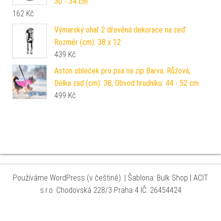
30 - 34 cm
162
Kč
Výmarský ohař 2 dřevěná dekorace na zeď
Rozměr (cm): 38 x 12
439
Kč
Aston obleček pro psa na zip Barva: Růžová,
Délka zad (cm): 38, Obvod hrudníku: 44 - 52 cm
499
Kč
Používáme WordPress (v češtině).
|
Šablona: Bulk Shop
| ACIT
s.r.o. Chodovská 228/3 Praha 4 IČ: 26454424