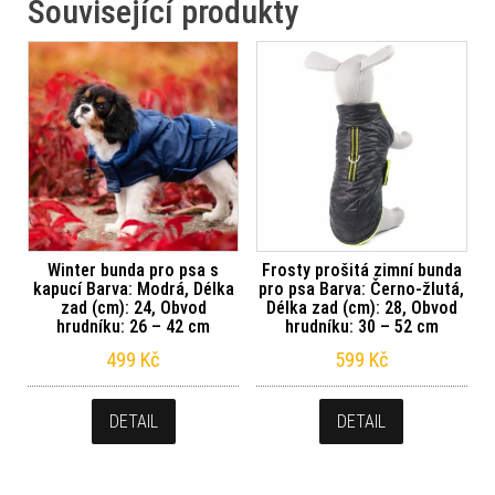
Související produkty
Winter bunda pro psa s
Frosty prošitá zimní bunda
kapucí Barva: Modrá, Délka
pro psa Barva: Černo-žlutá,
zad (cm): 24, Obvod
Délka zad (cm): 28, Obvod
hrudníku: 26 – 42 cm
hrudníku: 30 – 52 cm
499
Kč
599
Kč
DETAIL
DETAIL