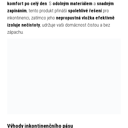
komfort po celý den
. S
odolným materiálem
a
snadným
zapínáním
, tento produkt přináší
spolehlivé řešení
pro
inkontinenci, zatímco jeho
nepropustná vložka efektivně
izoluje nečistoty
, udržuje vaši domácnost čistou a bez
zápachu.
Výhody inkontinenčního pásu