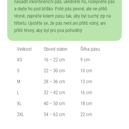
nasadit inkontinenční pás, uklidněte ho, rozepněte pás
a dejte ho pod bříško. Poté pás pevně, ale ne příliš
těsně, zapněte kolem pasu tak, aby byl suchý zip na
hřbetu. Ujistěte se, že pás není ani příliš volný, ani
příliš těsný, aby byl pro psa pohodlný.
Velikost
Obvod slabin
Šířka pásu
XS
16 – 22 cm
9 cm
S
22 – 30 cm
10 cm
M
28 – 36 cm
13 cm
L
32 – 42 cm
16 cm
XL
40 – 50 cm
18 cm
2XL
54 – 62 cm
22 cm