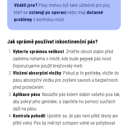
Věděli jste?
Pásy mohou být také užitečné pro psy,
kteří se
zotavují po operaci
nebo mají
dočasné
problémy
s kontrolou moči.
Jak správně používat inkontinenční pás?
Vyberte správnou velikost
: Změřte obvod slabin před
zadníma nohama v místě, kde bude
pejsek
pás nosit.
Doporučujeme použít krejčovský metr.
Vložení absorpční vložky
: Pokud je to
potřeba
, vložte do
pásu absorpční vložku pro zvýšení savosti a bezpečnosti
před protečením.
Aplikace pásu
: Nasaďte pás kolem slabin vašeho psa tak,
aby pokryl jeho genitálie, a zajistěte ho pomocí suchých
zipů na pásu.
Kontrola pohodlí
: Ujistěte se, že pás není příliš těsný ani
příliš volný. Pes by měl být schopen volně se pohybovat