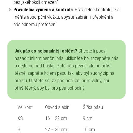
bez jakéhokoli omezení.
Pravidelná výměna a kontrola
: Pravidelně kontrolujte a
měňte absorpční vložku, abyste zabránili přeplnění a
následnému protečení.
Jak pás co nejsnadněji obléct?
Chcete-li psovi
nasadit inkontinenční pás, uklidněte ho, rozepněte pás
a dejte ho pod bříško. Poté pás pevně, ale ne příliš
těsně, zapněte kolem pasu tak, aby byl suchý zip na
hřbetu. Ujistěte se, že pás není ani příliš volný, ani
příliš těsný, aby byl pro psa pohodlný.
Velikost
Obvod slabin
Šířka pásu
XS
16 – 22 cm
9 cm
S
22 – 30 cm
10 cm