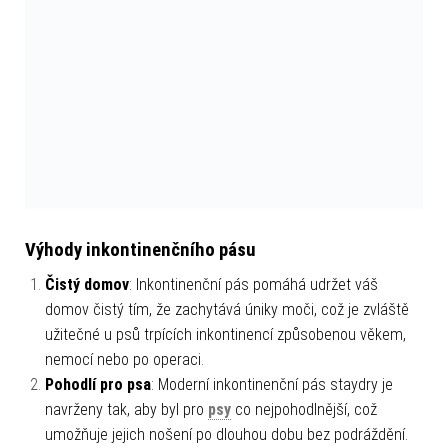
Výhody inkontinenčního pásu
Čistý domov
: Inkontinenční pás pomáhá udržet váš
domov čistý tím, že zachytává úniky moči, což je zvláště
užitečné u psů trpících inkontinencí způsobenou věkem,
nemocí nebo po operaci.
Pohodlí pro psa
: Moderní inkontinenční pás staydry je
navrženy tak, aby byl pro
psy
co nejpohodlnější, což
umožňuje jejich nošení po dlouhou dobu bez podráždění.