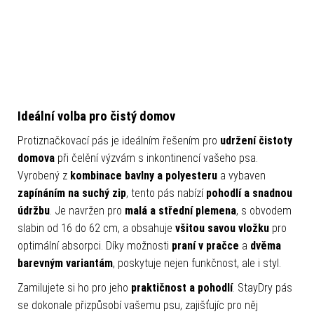
Ideální volba pro čistý domov
Protiznačkovací pás je ideálním řešením pro
udržení čistoty
domova
při čelění výzvám s inkontinencí vašeho psa.
Vyrobený z
kombinace bavlny a polyesteru
a vybaven
zapínáním na suchý zip
, tento pás nabízí
pohodlí a snadnou
údržbu
. Je navržen pro
malá a střední plemena
, s obvodem
slabin od 16 do 62 cm, a obsahuje
všitou savou vložku
pro
optimální absorpci. Díky možnosti
praní v pračce
a
dvěma
barevným variantám
, poskytuje nejen funkčnost, ale i styl.
Zamilujete si ho pro jeho
praktičnost a pohodlí
. StayDry pás
se dokonale přizpůsobí vašemu psu, zajišťujíc pro něj