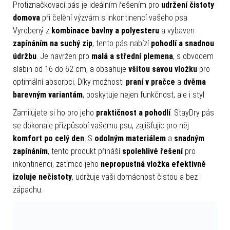
Protiznačkovací pás je ideálním řešením pro
udržení čistoty
domova
při čelění výzvám s inkontinencí vašeho psa.
Vyrobený z
kombinace bavlny a polyesteru
a vybaven
zapínáním na suchý zip
, tento pás nabízí
pohodlí a snadnou
údržbu
. Je navržen pro
malá a střední plemena
, s obvodem
slabin od 16 do 62 cm, a obsahuje
všitou savou vložku
pro
optimální absorpci. Díky možnosti
praní v pračce
a
dvěma
barevným variantám
, poskytuje nejen funkčnost, ale i styl.
Zamilujete si ho pro jeho
praktičnost a pohodlí
. StayDry pás
se dokonale přizpůsobí vašemu psu, zajišťujíc pro něj
komfort po celý den
. S
odolným materiálem
a
snadným
zapínáním
, tento produkt přináší
spolehlivé řešení
pro
inkontinenci, zatímco jeho
nepropustná vložka efektivně
izoluje nečistoty
, udržuje vaši domácnost čistou a bez
zápachu.