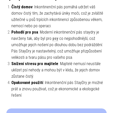
Čistý domov
: Inkontinenční pás pomáhá udržet váš
domov čistý tím, že zachytává úniky moči, což je zvláště
užitečné u psů trpících inkontinencí způsobenou věkem,
nemocí nebo po operaci.
Pohodlí pro psa
: Moderní inkontinenční pás staydry je
navrženy tak, aby byl pro
psy
co nejpohodlnější, což
umožňuje jejich nošení po dlouhou dobu bez podráždění.
Pás StayDry je nastavitelný, což umožňuje přizpůsobení
velikosti a tvaru pásu pro vašeho psa.
Snížení stresu pro majitele
: Majitelé nemusí neustále
uklízet psí nehody a mohou být v klidu, že jejich domov
zůstane čistý.
Opakované použití
: Inkontinenční pás StayDry je možné
prát a znovu používat, což je ekonomické a ekologické
řešení.