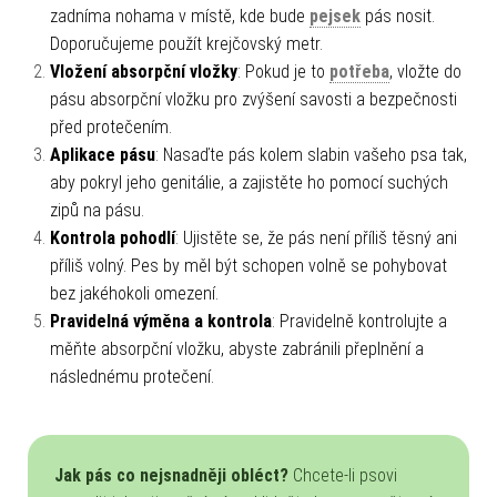
zadníma nohama v místě, kde bude
pejsek
pás nosit.
Doporučujeme použít krejčovský metr.
Vložení absorpční vložky
: Pokud je to
potřeba
, vložte do
pásu absorpční vložku pro zvýšení savosti a bezpečnosti
před protečením.
Aplikace pásu
: Nasaďte pás kolem slabin vašeho psa tak,
aby pokryl jeho genitálie, a zajistěte ho pomocí suchých
zipů na pásu.
Kontrola pohodlí
: Ujistěte se, že pás není příliš těsný ani
příliš volný. Pes by měl být schopen volně se pohybovat
bez jakéhokoli omezení.
Pravidelná výměna a kontrola
: Pravidelně kontrolujte a
měňte absorpční vložku, abyste zabránili přeplnění a
následnému protečení.
Jak pás co nejsnadněji obléct?
Chcete-li psovi