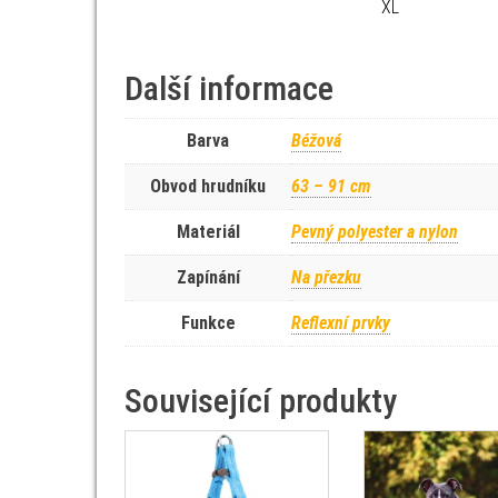
XL
Další informace
Barva
Béžová
Obvod hrudníku
63 – 91 cm
Materiál
Pevný polyester a nylon
Zapínání
Na přezku
Funkce
Reflexní prvky
Související produkty