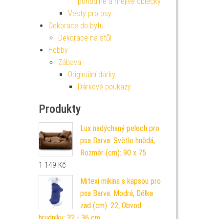
pohodlné a hřejivé oblečky
Vesty pro psy
Dekorace do bytu
Dekorace na stůl
Hobby
Zábava
Originální dárky
Dárkové poukazy
Produkty
Lux nadýchaný pelech pro
psa Barva: Světle hnědá,
Rozměr (cm): 90 x 75
1 149
Kč
Mitexi mikina s kapsou pro
psa Barva: Modrá, Délka
zad (cm): 22, Obvod
hrudníku: 32 - 36 cm