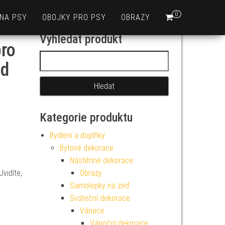
0
 NA PSY
OBOJKY PRO PSY
OBRAZY
Vyhledat produkt
pro
Vyhledávání
od
Kategorie produktu
Bydlení a doplňky
Bytové dekorace
Nástěnné dekorace
Uvidíte,
Obrazy
Samolepky na zeď
Sváteční dekorace
Vánoce
Vánoční dekorace