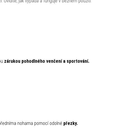
i. Uvidíte, jak vypadá a funguje v běžném použití.
ou
zárukou pohodlného venčení a sportování.
a předníma nohama pomocí odolné
přezky.