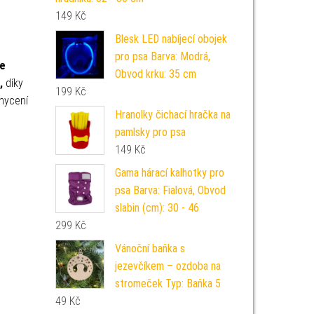
149
Kč
Blesk LED nabíjecí obojek
pro psa Barva: Modrá,
ce
Obvod krku: 35 cm
,
díky
199
Kč
chycení
Hranolky čichací hračka na
pamlsky pro psa
149
Kč
Gama hárací kalhotky pro
psa Barva: Fialová, Obvod
slabin (cm): 30 - 46
299
Kč
Vánoční baňka s
jezevčíkem – ozdoba na
stromeček Typ: Baňka 5
49
Kč