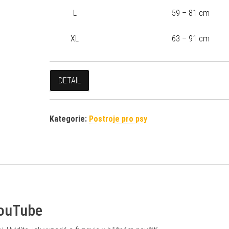
L
59 – 81 cm
XL
63 – 91 cm
DETAIL
Kategorie:
Postroje pro psy
YouTube