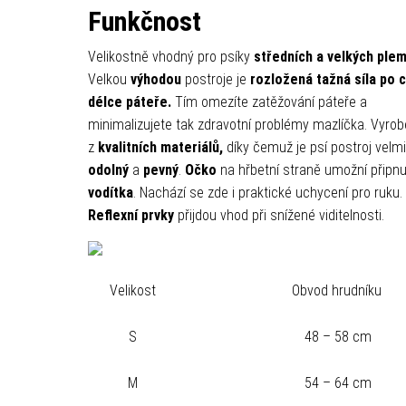
Funkčnost
Velikostně vhodný pro psíky
středních a velkých ple
Velkou
výhodou
postroje je
rozložená tažná síla po 
délce páteře.
Tím omezíte zatěžování páteře a
minimalizujete tak zdravotní problémy mazlíčka. Vyro
z
kvalitních materiálů,
díky čemuž je psí postroj velmi
odolný
a
pevný
.
Očko
na hřbetní straně umožní připnu
vodítka
. Nachází se zde i praktické uchycení pro ruku.
Reflexní prvky
přijdou vhod při snížené viditelnosti.
Velikost
Obvod hrudníku
S
48 – 58 cm
M
54 – 64 cm