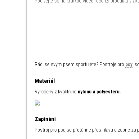
Podívejte se na krátkou video recenzi produktu v akc
Rádi se svým psem sportujete? Postroje pro
psy
js
Materiál
Vyrobený z kvalitního
nylonu a polyesteru.
Zapínání
Postroj pro psa se přetáhne přes hlavu a zapne z