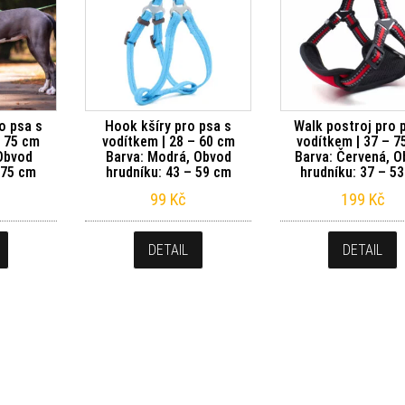
o psa s
Hook kšíry pro psa s
Walk postroj pro 
– 75 cm
vodítkem | 28 – 60 cm
vodítkem | 37 – 7
 Obvod
Barva: Modrá, Obvod
Barva: Červená, 
 75 cm
hrudníku: 43 – 59 cm
hrudníku: 37 – 5
99
Kč
199
Kč
DETAIL
DETAIL