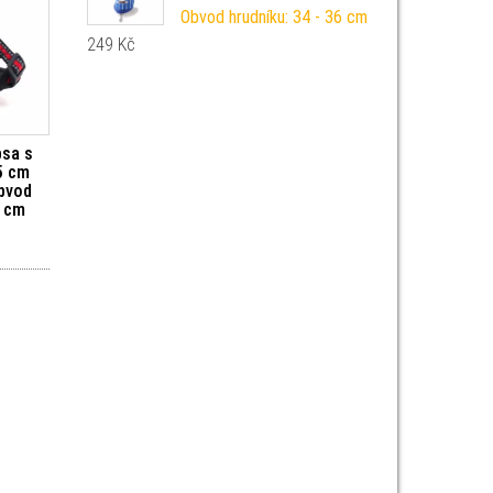
Obvod hrudníku: 34 - 36 cm
249
Kč
psa s
5 cm
Obvod
3 cm