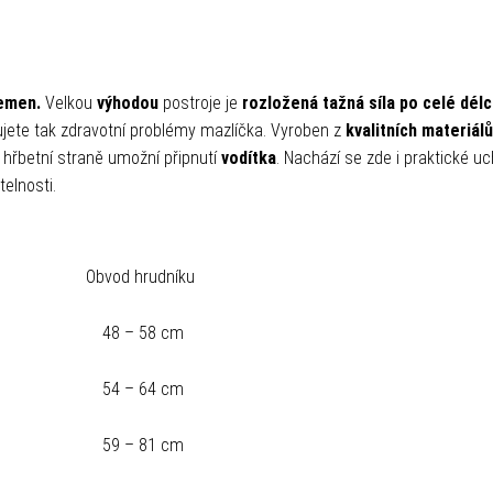
lemen.
Velkou
výhodou
postroje je
rozložená tažná síla po celé dél
jete tak zdravotní problémy mazlíčka. Vyroben z
kvalitních materiálů
hřbetní straně umožní připnutí
vodítka
. Nachází se zde i praktické u
telnosti.
Obvod hrudníku
48 – 58 cm
54 – 64 cm
59 – 81 cm