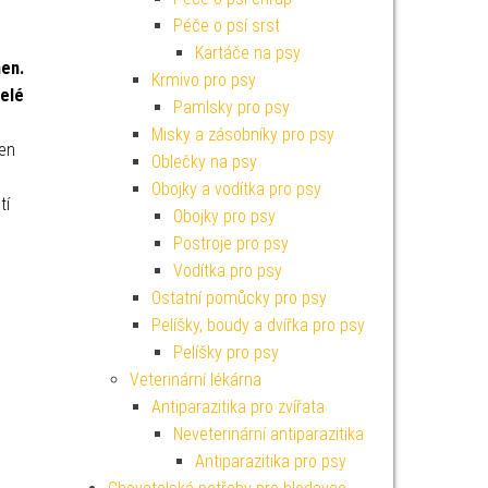
Péče o psí srst
Kartáče na psy
men.
Krmivo pro psy
celé
Pamlsky pro psy
Misky a zásobníky pro psy
ben
Oblečky na psy
Obojky a vodítka pro psy
tí
Obojky pro psy
Postroje pro psy
Vodítka pro psy
Ostatní pomůcky pro psy
Pelíšky, boudy a dvířka pro psy
Pelíšky pro psy
Veterinární lékárna
Antiparazitika pro zvířata
Neveterinární antiparazitika
Antiparazitika pro psy