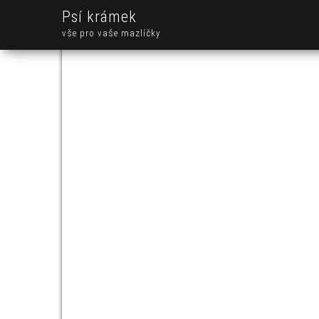
Psí krámek
vše pro vaše mazlíčky