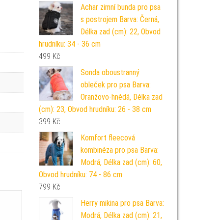
Achar zimní bunda pro psa
s postrojem Barva: Černá,
Délka zad (cm): 22, Obvod
hrudníku: 34 - 36 cm
499
Kč
Sonda oboustranný
obleček pro psa Barva:
Oranžovo-hnědá, Délka zad
(cm): 23, Obvod hrudníku: 26 - 38 cm
399
Kč
Komfort fleecová
kombinéza pro psa Barva:
Modrá, Délka zad (cm): 60,
Obvod hrudníku: 74 - 86 cm
799
Kč
Herry mikina pro psa Barva:
Modrá, Délka zad (cm): 21,