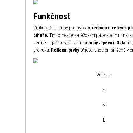
Funkčnost
Velikostně vhodný pro psíky
středních a velkých p
páteře.
Tím omezíte zatěžování páteře a minimalizu
čemuž je psí postroj velmi
odolný
a
pevný
.
Očko
na 
pro ruku.
Reflexní prvky
přijdou vhod při snížené vidi
Velikost
S
M
L