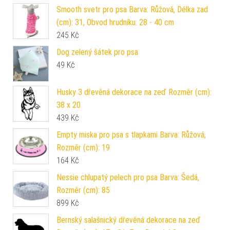
Smooth svetr pro psa Barva: Růžová, Délka zad
(cm): 31, Obvod hrudníku: 28 - 40 cm
245
Kč
Dog zelený šátek pro psa
49
Kč
Husky 3 dřevěná dekorace na zeď Rozměr (cm):
38 x 20
439
Kč
Empty miska pro psa s tlapkami Barva: Růžová,
Rozměr (cm): 19
164
Kč
Nessie chlupatý pelech pro psa Barva: Šedá,
Rozměr (cm): 85
899
Kč
Bernský salašnický dřevěná dekorace na zeď