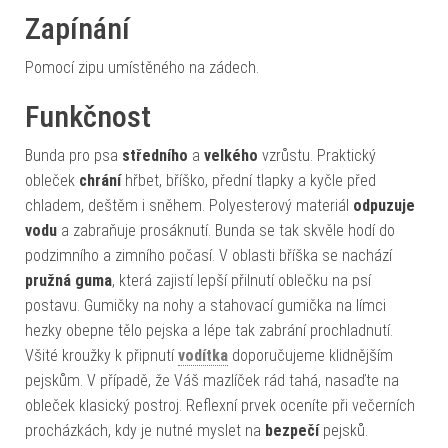
Zapínání
Pomocí zipu umístěného na zádech.
Funkčnost
Bunda pro psa
středního
a
velkého
vzrůstu. Praktický
obleček
chrání
hřbet, bříško, přední tlapky a kyčle před
chladem, deštěm i sněhem. Polyesterový materiál
odpuzuje
vodu
a zabraňuje prosáknutí. Bunda se tak skvěle hodí do
podzimního a zimního počasí. V oblasti bříška se nachází
pružná guma
, která zajistí lepší přilnutí oblečku na psí
postavu. Gumičky na nohy a stahovací gumička na límci
hezky obepne tělo pejska a lépe tak zabrání prochladnutí.
Všité kroužky k připnutí
vodítka
doporučujeme klidnějším
pejskům. V případě, že Váš mazlíček rád tahá, nasaďte na
obleček klasický postroj. Reflexní prvek oceníte při večerních
procházkách, kdy je nutné myslet na
bezpečí
pejsků.