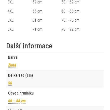
3XL
52 cm
58 – 62 cm
4XL
56 cm
60 – 68 cm
5XL
61 cm
70 – 78 cm
6XL
71 cm
78 – 92 cm
Další informace
Barva
Žlutá
Délka zad (cm)
56
Obvod hrudníku
60 – 68 cm