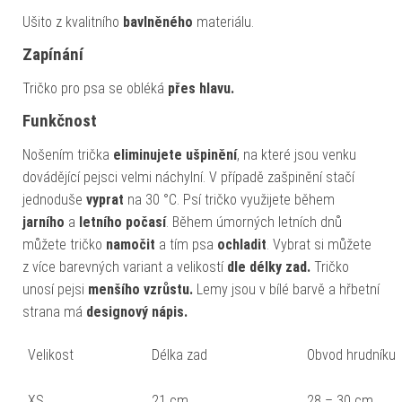
Ušito z kvalitního
bavlněného
materiálu.
Zapínání
Tričko pro psa se obléká
přes hlavu.
Funkčnost
Nošením trička
eliminujete ušpinění
, na které jsou venku
dovádějící pejsci velmi náchylní. V případě zašpinění stačí
jednoduše
vyprat
na 30 °C. Psí tričko využijete během
jarního
a
letního
počasí
. Během úmorných letních dnů
můžete tričko
namočit
a tím psa
ochladit
. Vybrat si můžete
z více barevných variant a velikostí
dle délky zad.
Tričko
unosí pejsi
menšího vzrůstu.
Lemy jsou v bílé barvě a hřbetní
strana má
designový nápis.
Velikost
Délka zad
Obvod hrudníku
XS
21 cm
28 – 30 cm