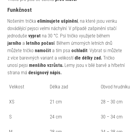
Funkčnost
Nošením trička
eliminujete ušpinění
, na které jsou venku
dovádějící pejsci velmi náchylní. V případě zašpinění stačí
jednoduše
vyprat
na 30 °C. Psí tričko využijete během
jarního
a
letního
počasí
. Během úmorných letních dnů
můžete tričko
namočit
a tím psa
ochladit
. Vybrat si můžete
z více barevných variant a velikostí
dle délky zad.
Tričko
unosí pejsi
menšího vzrůstu.
Lemy jsou v bílé barvě a hřbetní
strana má
designový nápis.
Velikost
Délka zad
Obvod hrudníku
XS
21 cm
28 – 30 cm
S
24 cm
30 – 34 cm
M
28 cm
34 – 38 cm