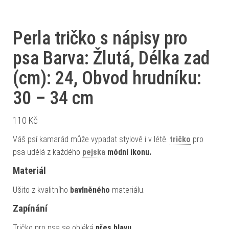
Perla tričko s nápisy pro
psa Barva: Žlutá, Délka zad
(cm): 24, Obvod hrudníku:
30 – 34 cm
110
Kč
Váš psí kamarád může vypadat stylově i v létě.
tričko
pro
psa udělá z každého
pejska
módní ikonu.
Materiál
Ušito z kvalitního
bavlněného
materiálu.
Zapínání
Tričko pro psa se obléká
přes hlavu.