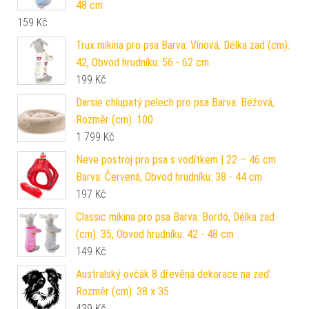
48 cm
159
Kč
Trux mikina pro psa Barva: Vínová, Délka zad (cm):
42, Obvod hrudníku: 56 - 62 cm
199
Kč
Darsie chlupatý pelech pro psa Barva: Béžová,
Rozměr (cm): 100
1 799
Kč
Neve postroj pro psa s vodítkem | 22 – 46 cm
Barva: Červená, Obvod hrudníku: 38 - 44 cm
197
Kč
Classic mikina pro psa Barva: Bordó, Délka zad
(cm): 35, Obvod hrudníku: 42 - 48 cm
149
Kč
Australský ovčák 8 dřevěná dekorace na zeď
Rozměr (cm): 38 x 35
439
Kč