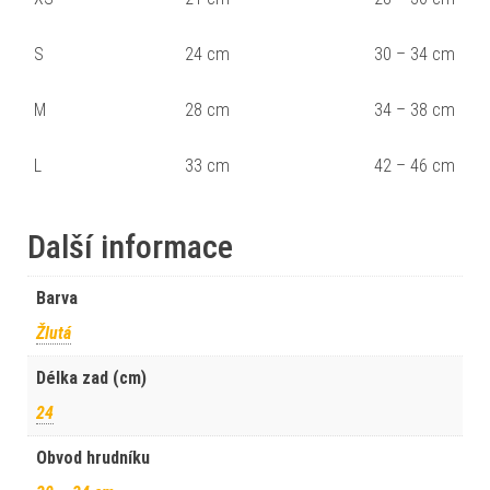
S
24 cm
30 – 34 cm
M
28 cm
34 – 38 cm
L
33 cm
42 – 46 cm
Další informace
Barva
Žlutá
Délka zad (cm)
24
Obvod hrudníku