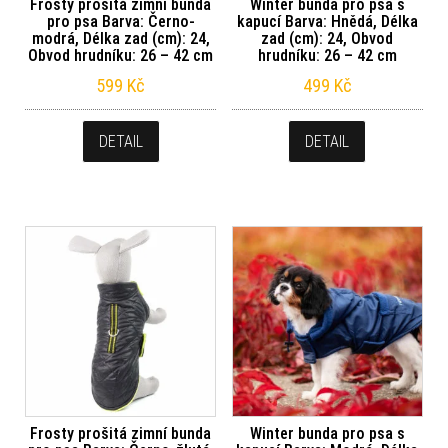
Frosty prošitá zimní bunda
Winter bunda pro psa s
pro psa Barva: Černo-
kapucí Barva: Hnědá, Délka
modrá, Délka zad (cm): 24,
zad (cm): 24, Obvod
Obvod hrudníku: 26 – 42 cm
hrudníku: 26 – 42 cm
599
Kč
499
Kč
DETAIL
DETAIL
Frosty prošitá zimní bunda
Winter bunda pro psa s