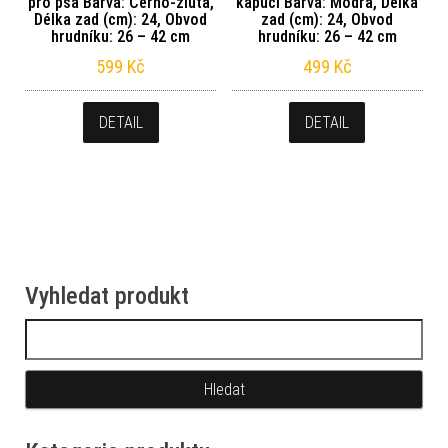
pro psa Barva: Černo-žlutá,
kapucí Barva: Modrá, Délka
Délka zad (cm): 24, Obvod
zad (cm): 24, Obvod
hrudníku: 26 – 42 cm
hrudníku: 26 – 42 cm
599
Kč
499
Kč
DETAIL
DETAIL
Vyhledat produkt
Vyhledávání