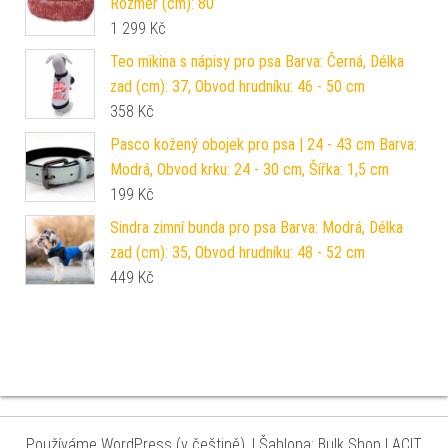
Rozměr (cm): 80
1 299
Kč
Teo mikina s nápisy pro psa Barva: Černá, Délka
zad (cm): 37, Obvod hrudníku: 46 - 50 cm
358
Kč
Pasco kožený obojek pro psa | 24 - 43 cm Barva:
Modrá, Obvod krku: 24 - 30 cm, Šířka: 1,5 cm
199
Kč
Sindra zimní bunda pro psa Barva: Modrá, Délka
zad (cm): 35, Obvod hrudníku: 48 - 52 cm
449
Kč
Používáme WordPress (v češtině).
|
Šablona: Bulk Shop
| ACIT