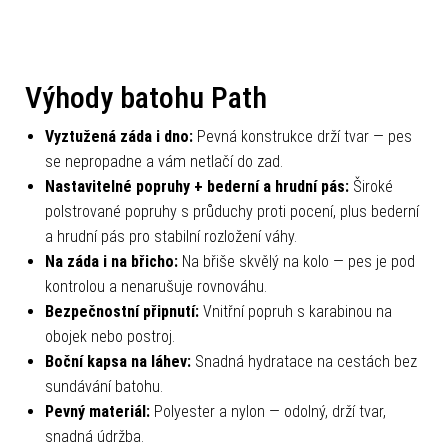
Výhody batohu Path
Vyztužená záda i dno:
Pevná konstrukce drží tvar — pes
se nepropadne a vám netlačí do zad.
Nastavitelné popruhy + bederní a hrudní pás:
Široké
polstrované popruhy s průduchy proti pocení, plus bederní
a hrudní pás pro stabilní rozložení váhy.
Na záda i na břicho:
Na břiše skvělý na kolo — pes je pod
kontrolou a nenarušuje rovnováhu.
Bezpečnostní připnutí:
Vnitřní popruh s karabinou na
obojek nebo postroj.
Boční kapsa na láhev:
Snadná hydratace na cestách bez
sundávání batohu.
Pevný materiál:
Polyester a nylon — odolný, drží tvar,
snadná údržba.