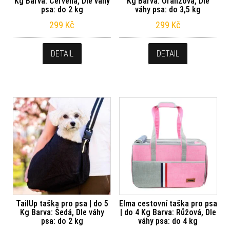
Kg Barva: Červená, Dle váhy
Kg Barva: Oranžová, Dle
psa: do 2 kg
váhy psa: do 3,5 kg
299
Kč
299
Kč
DETAIL
DETAIL
TailUp taška pro psa | do 5
Elma cestovní taška pro psa
Kg Barva: Šedá, Dle váhy
| do 4 Kg Barva: Růžová, Dle
psa: do 2 kg
váhy psa: do 4 kg