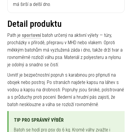
má širší a delší dno.
Detail produktu
Path je
sportovní
batoh určený na aktivní výlety — túry,
procházky v přírodě, přepravu v MHD nebo vlakem. Oproti
měkkým batohům má vyztužená záda i dno, takže drží tvar a
rovnoměrně rozloží váhu psa. Materiál z polyesteru a nylonu
je odolný a snadno se čistí.
Uvnitř je bezpečnostní popruh s karabinou pro připnutí na
obojek nebo postroj. Po stranách najdete kapsu na láhev s
vodou a kapsu na drobnosti. Popruhy jsou široké, polstrované
a s průduchy proti pocení. Bederní a hrudní pás zajistí, že
batoh nesklouzne a váha se rozloží rovnoměrně.
TIP PRO SPRÁVNÝ VÝBĚR
Batoh se hodí pro psy do 6 kg. Kromě váhy zvažte i