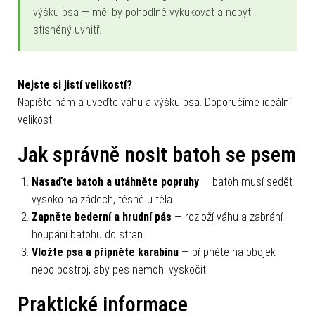
výšku psa — měl by pohodlně vykukovat a nebýt
stísněný uvnitř.
Nejste si jistí velikostí?
Napište nám a uveďte váhu a výšku psa. Doporučíme ideální
velikost.
Jak správně nosit batoh se psem
Nasaďte batoh a utáhněte popruhy
— batoh musí sedět
vysoko na zádech, těsně u těla.
Zapněte bederní a hrudní pás
— rozloží váhu a zabrání
houpání batohu do stran.
Vložte psa a připněte karabinu
— připněte na obojek
nebo postroj, aby pes nemohl vyskočit.
Praktické informace