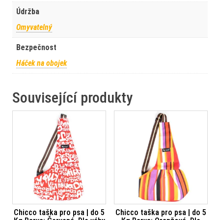
Údržba
Omyvatelný
Bezpečnost
Háček na obojek
Související produkty
Chicco taška pro psa | do 5
Chicco taška pro psa | do 5