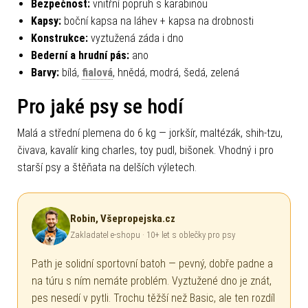
Bezpečnost:
vnitřní popruh s karabinou
Kapsy:
boční kapsa na láhev + kapsa na drobnosti
Konstrukce:
vyztužená záda i dno
Bederní a hrudní pás:
ano
Barvy:
bílá,
fialová
, hnědá, modrá, šedá, zelená
Pro jaké psy se hodí
Malá a střední plemena do 6 kg — jorkšír, maltézák, shih-tzu,
čivava, kavalír king charles, toy pudl, bišonek. Vhodný i pro
starší psy a štěňata na delších výletech.
Robin, Všepropejska.cz
Zakladatel e-shopu · 10+ let s oblečky pro psy
Path je solidní sportovní batoh — pevný, dobře padne a
na túru s ním nemáte problém. Vyztužené dno je znát,
pes nesedí v pytli. Trochu těžší než Basic, ale ten rozdíl