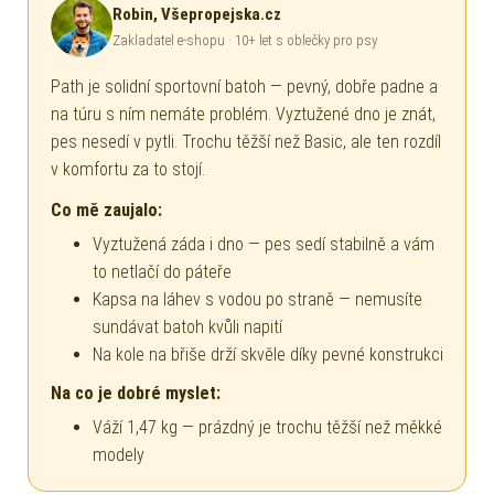
Robin, Všepropejska.cz
Zakladatel e-shopu · 10+ let s oblečky pro psy
Path je solidní sportovní batoh — pevný, dobře padne a
na túru s ním nemáte problém. Vyztužené dno je znát,
pes nesedí v pytli. Trochu těžší než Basic, ale ten rozdíl
v komfortu za to stojí.
Co mě zaujalo:
Vyztužená záda i dno — pes sedí stabilně a vám
to netlačí do páteře
Kapsa na láhev s vodou po straně — nemusíte
sundávat batoh kvůli napití
Na kole na břiše drží skvěle díky pevné konstrukci
Na co je dobré myslet:
Váží 1,47 kg — prázdný je trochu těžší než měkké
modely