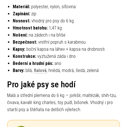
Materiál:
polyester, nylon, síťovina
Zapínání:
zip
Nosnost:
vhodný pro psy do 6 kg
Hmotnost batohu:
1,47 kg
Nošení:
na zádech i na břiše
Bezpečnost:
vnitřní popruh s karabinou
Kapsy:
boční kapsa na láhev + kapsa na drobnosti
Konstrukce:
vyztužená záda i dno
Bederní a hrudní pás:
ano
Barvy:
bílá,
fialová
, hnědá, modrá, šedá, zelená
Pro jaké psy se hodí
Malá a střední plemena do 6 kg — jorkšír, maltézák, shih-tzu,
čivava, kavalír king charles, toy pudl, bišonek. Vhodný i pro
starší psy a štěňata na delších výletech.