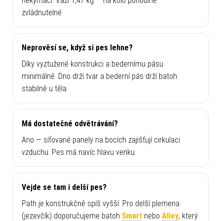
nekymácí. Váží 1,47 kg — na kolo pohodlně
zvládnutelné.
Neprověsí se, když si pes lehne?
Díky vyztužené konstrukci a bedernímu pásu
minimálně. Dno drží tvar a bederní pás drží batoh
stabilně u těla.
Má dostatečné odvětrávání?
Ano — síťované panely na bocích zajišťují cirkulaci
vzduchu. Pes má navíc hlavu venku.
Vejde se tam i delší pes?
Path je konstrukčně spíš vyšší. Pro delší plemena
(jezevčík) doporučujeme batoh
Smart
nebo
Alley
, který