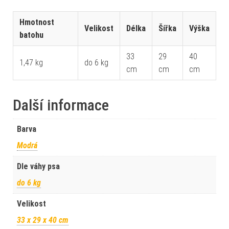
Hmotnost
Velikost
Délka
Šířka
Výška
batohu
33
29
40
1,47 kg
do 6 kg
cm
cm
cm
Další informace
Barva
Modrá
Dle váhy psa
do 6 kg
Velikost
33 x 29 x 40 cm