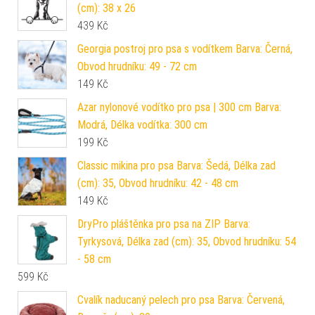
(cm): 38 x 26
439
Kč
Georgia postroj pro psa s vodítkem Barva: Černá,
Obvod hrudníku: 49 - 72 cm
149
Kč
Azar nylonové vodítko pro psa | 300 cm Barva:
Modrá, Délka vodítka: 300 cm
199
Kč
Classic mikina pro psa Barva: Šedá, Délka zad
(cm): 35, Obvod hrudníku: 42 - 48 cm
149
Kč
DryPro pláštěnka pro psa na ZIP Barva:
Tyrkysová, Délka zad (cm): 35, Obvod hrudníku: 54
- 58 cm
599
Kč
Cvalík naducaný pelech pro psa Barva: Červená,