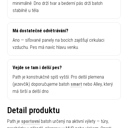
minimálně. Dno drží tvar a bederní pás drží batoh
stabilně u těla.
Má dostatečné odvětrávání?
Ano — síťované panely na bocích zajišťují cirkulaci
vzduchu. Pes má navíc hlavu venku.
Vejde se tam i delší pes?
Path je konstrukčně spíš vyšší. Pro delší plemena
(jezevčík) doporučujeme batoh
smart
nebo Alley, který
má širší a delší dno.
Detail produktu
Path je
sportovní
batoh určený na aktivní výlety — túry,