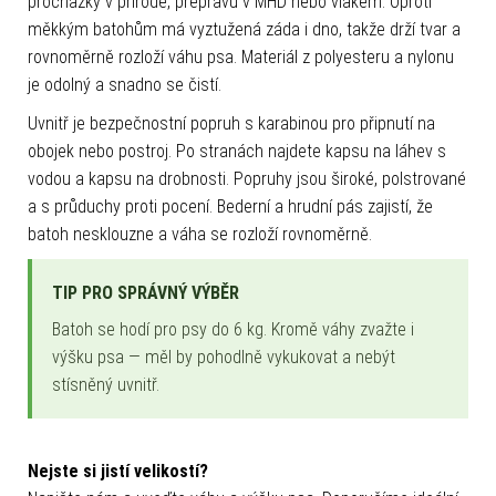
procházky v přírodě, přepravu v MHD nebo vlakem. Oproti
měkkým batohům má vyztužená záda i dno, takže drží tvar a
rovnoměrně rozloží váhu psa. Materiál z polyesteru a nylonu
je odolný a snadno se čistí.
Uvnitř je bezpečnostní popruh s karabinou pro připnutí na
obojek nebo postroj. Po stranách najdete kapsu na láhev s
vodou a kapsu na drobnosti. Popruhy jsou široké, polstrované
a s průduchy proti pocení. Bederní a hrudní pás zajistí, že
batoh nesklouzne a váha se rozloží rovnoměrně.
TIP PRO SPRÁVNÝ VÝBĚR
Batoh se hodí pro psy do 6 kg. Kromě váhy zvažte i
výšku psa — měl by pohodlně vykukovat a nebýt
stísněný uvnitř.
Nejste si jistí velikostí?