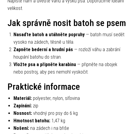
Napište nám a uveďte váhu a výšku psa. Doporučíme ideální
velikost.
Jak správně nosit batoh se psem
Nasaďte batoh a utáhněte popruhy
— batoh musí sedět
vysoko na zádech, těsně u těla.
Zapněte bederní a hrudní pás
— rozloží váhu a zabrání
houpání batohu do stran.
Vložte psa a připněte karabinu
— připněte na obojek
nebo postroj, aby pes nemohl vyskočit.
Praktické informace
Materiál:
polyester, nylon, síťovina
Zapínání:
zip
Nosnost:
vhodný pro psy do 6 kg
Hmotnost batohu:
1,47 kg
Nošení:
na zádech i na břiše