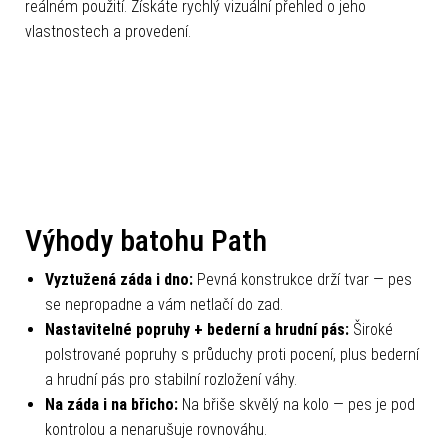
reálném použití. Získáte rychlý vizuální přehled o jeho
vlastnostech a provedení.
Výhody batohu Path
Vyztužená záda i dno:
Pevná konstrukce drží tvar — pes
se nepropadne a vám netlačí do zad.
Nastavitelné popruhy + bederní a hrudní pás:
Široké
polstrované popruhy s průduchy proti pocení, plus bederní
a hrudní pás pro stabilní rozložení váhy.
Na záda i na břicho:
Na břiše skvělý na kolo — pes je pod
kontrolou a nenarušuje rovnováhu.