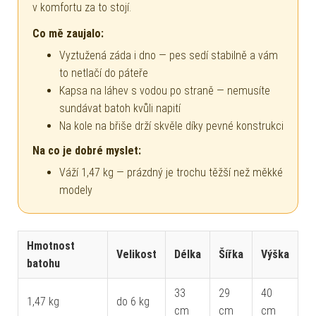
v komfortu za to stojí.
Co mě zaujalo:
Vyztužená záda i dno — pes sedí stabilně a vám
to netlačí do páteře
Kapsa na láhev s vodou po straně — nemusíte
sundávat batoh kvůli napití
Na kole na břiše drží skvěle díky pevné konstrukci
Na co je dobré myslet:
Váží 1,47 kg — prázdný je trochu těžší než měkké
modely
Hmotnost
Velikost
Délka
Šířka
Výška
batohu
33
29
40
1,47 kg
do 6 kg
cm
cm
cm