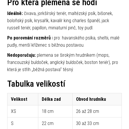
Pro která plemena se hodí
Ideálně:
čivava, jorkšírský teriér, maltézský psík, bišonek,
boloňský psík, krysařík, kavalír king charles španěl, jack
russell teriér, papillon, miniaturní pinč, toy pudl.
Po porovnání rozměrů
i pro: havanského psíka, sheltii, malé
pudly, menší kříženec s běžnou postavou.
Nedoporučuju:
plemena se širokým hrudníkem (mops,
francouzský buldoček, anglický buldoček, boston teriér), pro
která je střih „běžná postava“ těsný.
Tabulka velikostí
Velikost
Délka zad
Obvod hrudníku
XS
18 cm
26 až 28 cm
S
22 cm
30 až 33 cm