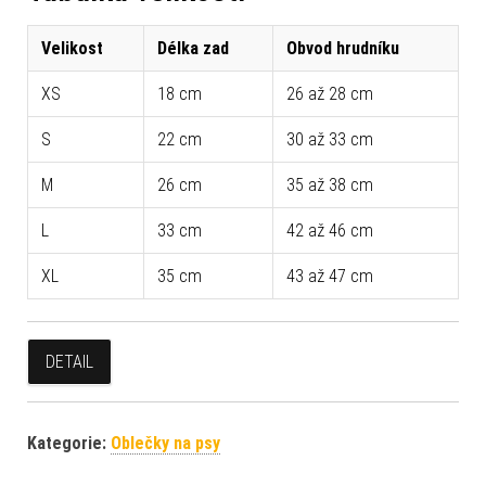
Velikost
Délka zad
Obvod hrudníku
XS
18 cm
26 až 28 cm
S
22 cm
30 až 33 cm
M
26 cm
35 až 38 cm
L
33 cm
42 až 46 cm
XL
35 cm
43 až 47 cm
DETAIL
Kategorie:
Oblečky na psy