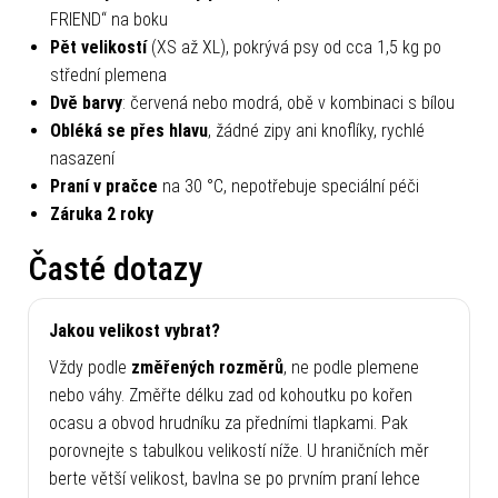
FRIEND“ na boku
Pět velikostí
(XS až XL), pokrývá psy od cca 1,5 kg po
střední plemena
Dvě barvy
: červená nebo modrá, obě v kombinaci s bílou
Obléká se přes hlavu
, žádné zipy ani knoflíky, rychlé
nasazení
Praní v pračce
na 30 °C, nepotřebuje speciální péči
Záruka 2 roky
Časté dotazy
Jakou velikost vybrat?
Vždy podle
změřených rozměrů
, ne podle plemene
nebo váhy. Změřte délku zad od kohoutku po kořen
ocasu a obvod hrudníku za předními tlapkami. Pak
porovnejte s tabulkou velikostí níže. U hraničních měr
berte větší velikost, bavlna se po prvním praní lehce