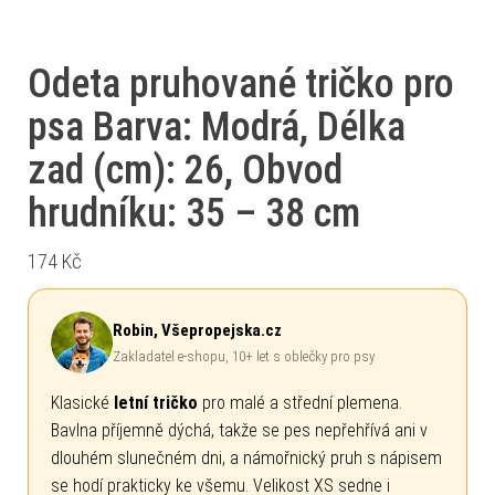
Odeta pruhované tričko pro
psa Barva: Modrá, Délka
zad (cm): 26, Obvod
hrudníku: 35 – 38 cm
174
Kč
Robin, Všepropejska.cz
Zakladatel e-shopu, 10+ let s oblečky pro psy
Klasické
letní tričko
pro malé a střední plemena.
Bavlna příjemně dýchá, takže se pes nepřehřívá ani v
dlouhém slunečném dni, a námořnický pruh s nápisem
se hodí prakticky ke všemu. Velikost XS sedne i