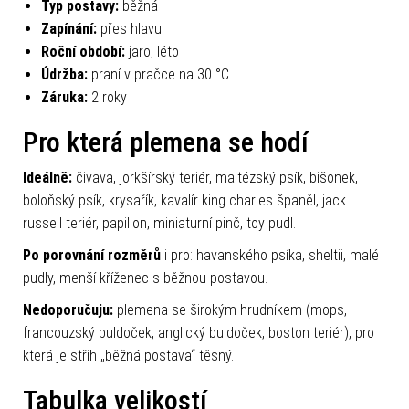
Typ postavy:
běžná
Zapínání:
přes hlavu
Roční období:
jaro, léto
Údržba:
praní v pračce na 30 °C
Záruka:
2 roky
Pro která plemena se hodí
Ideálně:
čivava, jorkšírský teriér, maltézský psík, bišonek,
boloňský psík, krysařík, kavalír king charles španěl, jack
russell teriér, papillon, miniaturní pinč, toy pudl.
Po porovnání rozměrů
i pro: havanského psíka, sheltii, malé
pudly, menší kříženec s běžnou postavou.
Nedoporučuju:
plemena se širokým hrudníkem (mops,
francouzský buldoček, anglický buldoček, boston teriér), pro
která je střih „běžná postava“ těsný.
Tabulka velikostí