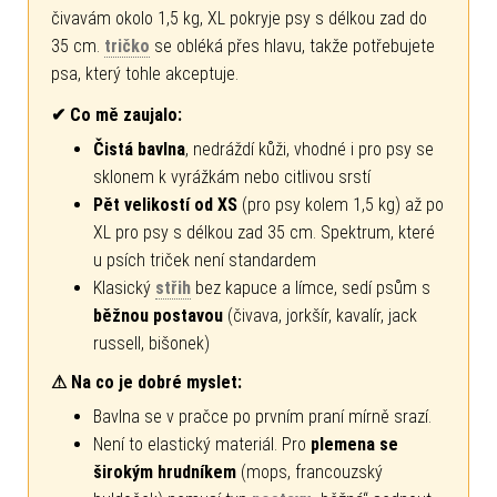
čivavám okolo 1,5 kg, XL pokryje psy s délkou zad do
35 cm.
tričko
se obléká přes hlavu, takže potřebujete
psa, který tohle akceptuje.
✔ Co mě zaujalo:
Čistá bavlna
, nedráždí kůži, vhodné i pro psy se
sklonem k vyrážkám nebo citlivou srstí
Pět velikostí od XS
(pro psy kolem 1,5 kg) až po
XL pro psy s délkou zad 35 cm. Spektrum, které
u psích triček není standardem
Klasický
střih
bez kapuce a límce, sedí psům s
běžnou postavou
(čivava, jorkšír, kavalír, jack
russell, bišonek)
⚠ Na co je dobré myslet:
Bavlna se v pračce po prvním praní mírně srazí.
Není to elastický materiál. Pro
plemena se
širokým hrudníkem
(mops, francouzský