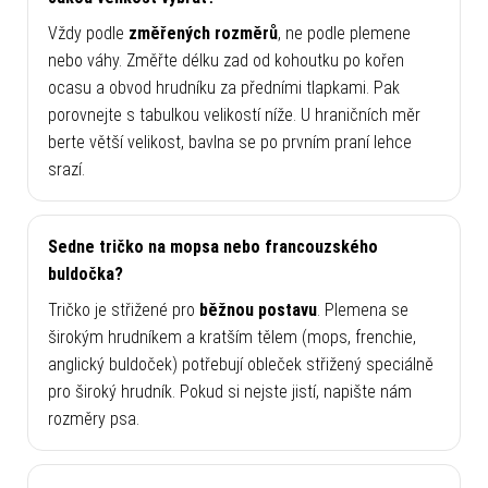
Vždy podle
změřených rozměrů
, ne podle plemene
nebo váhy. Změřte délku zad od kohoutku po kořen
ocasu a obvod hrudníku za předními tlapkami. Pak
porovnejte s tabulkou velikostí níže. U hraničních měr
berte větší velikost, bavlna se po prvním praní lehce
srazí.
Sedne tričko na mopsa nebo francouzského
buldočka?
Tričko je střižené pro
běžnou postavu
. Plemena se
širokým hrudníkem a kratším tělem (mops, frenchie,
anglický buldoček) potřebují obleček střižený speciálně
pro široký hrudník. Pokud si nejste jistí, napište nám
rozměry psa.