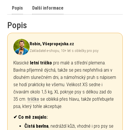
Popis
Další informace
Popis
Robin, Všepropejska.cz
Zakladatel e-shopu, 10+ let s oblečky pro psy
Klasické
letní tričko
pro malé a střední plemena.
Bavlna příjemně dýchá, takže se pes nepřehřívá ani v
dlouhém slunečném dni, a námořnický pruh s nápisem
se hodí prakticky ke všemu. Velikost XS sedne i
čivavám okolo 1,5 kg, XL pokryje psy s délkou zad do
35 cm.
tričko
se obléká přes hlavu, takže potřebujete
psa, který tohle akceptuje.
✔ Co mě zaujalo:
Čistá bavlna
, nedráždí kůži, vhodné i pro psy se