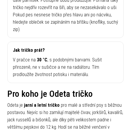
dáte pamlsek. Postupně dobu prodlužujte. Pomáhá taky
tričko nejdřív rozevřít na šíři, aby se nezasekávalo o uši.
Pokud pes nesnese tričko přes hlavu ani po nácviku,
hledejte obleček se zapínáním na bříšku (knoflíky, suchý
zip).
Jak tričko prát?
V pračce na
30 °C
, s podobnými barvami. Sušit
přirozeně, ne v sušičce a ne na radiátoru. Tím
prodloužíte životnost potisku i materiálu.
Pro koho je Odeta tričko
Odeta je
jarní a letní tričko
pro malé a střední psy s běžnou
postavou. Nejvíc si ho zamilují majitelé čivav, jorkšírů, kavalírů,
jack russellů a bišonků, ale díky pěti velikostem padne i
většímu pejskovi do 12 kg. Hodí se na běžné venčení v