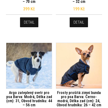
– 70 cm
– 32 cm
399
Kč
199
Kč
DETAIL
DETAIL
Argo zateplený svetr pro
Frosty prošitá zimní bunda
psa Barva: Modrá, Délka zad
pro psa Barva: Černo-
(cm): 31, Obvod hrudníku: 44
modrá, Délka zad (cm): 24,
– 56 cm
Obvod hrudníku: 26 – 42 cm