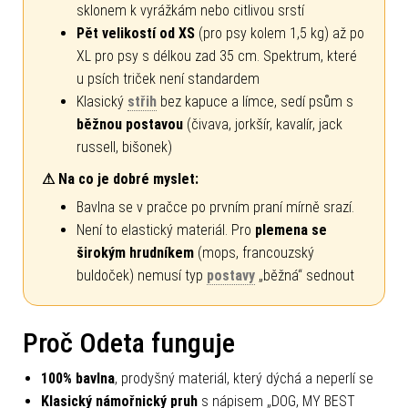
sklonem k vyrážkám nebo citlivou srstí
Pět velikostí od XS
(pro psy kolem 1,5 kg) až po
XL pro psy s délkou zad 35 cm. Spektrum, které
u psích triček není standardem
Klasický
střih
bez kapuce a límce, sedí psům s
běžnou postavou
(čivava, jorkšír, kavalír, jack
russell, bišonek)
⚠ Na co je dobré myslet:
Bavlna se v pračce po prvním praní mírně srazí.
Není to elastický materiál. Pro
plemena se
širokým hrudníkem
(mops, francouzský
buldoček) nemusí typ
postavy
„běžná“ sednout
Proč Odeta funguje
100% bavlna
, prodyšný materiál, který dýchá a neperlí se
Klasický námořnický pruh
s nápisem „DOG, MY BEST