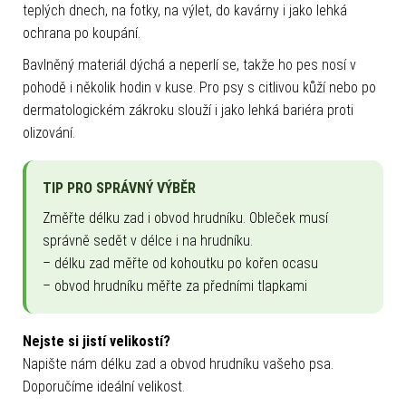
teplých dnech, na fotky, na výlet, do kavárny i jako lehká
ochrana po koupání.
Bavlněný materiál dýchá a neperlí se, takže ho pes nosí v
pohodě i několik hodin v kuse. Pro psy s citlivou kůží nebo po
dermatologickém zákroku slouží i jako lehká bariéra proti
olizování.
TIP PRO SPRÁVNÝ VÝBĚR
Změřte délku zad i obvod hrudníku. Obleček musí
správně sedět v délce i na hrudníku.
– délku zad měřte od kohoutku po kořen ocasu
– obvod hrudníku měřte za předními tlapkami
Nejste si jistí velikostí?
Napište nám délku zad a obvod hrudníku vašeho psa.
Doporučíme ideální velikost.