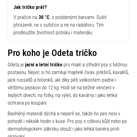
Jak tričko prát?
V pračce na
30 °C
, s podobnými barvami. Sušit
přirozeně, ne v sušičce a ne na radiátoru. Tím
prodloužíte životnost potisku i materiálu.
Pro koho je Odeta tričko
Odeta je
jarní a letní tričko
pro malé a střední psy s běžnou
postavou. Nejvíc si ho zamilují majitelé čivav, jorkšírů, kavalírů,
jack russellů a bišonků, ale díky pěti velikostem padne i
většímu pejskovi do 12 kg. Hodí se na běžné venčení v
teplých dnech, na fotky, na výlet, do kavárny i jako lehká
ochrana po koupání.
Bavlněný materiál dýchá a neperlí se, takže ho pes nosí v
pohodě i několik hodin v kuse. Pro psy s citlivou kůží nebo po
dermatologickém zákroku slouží i jako lehká bariéra proti
olizování.