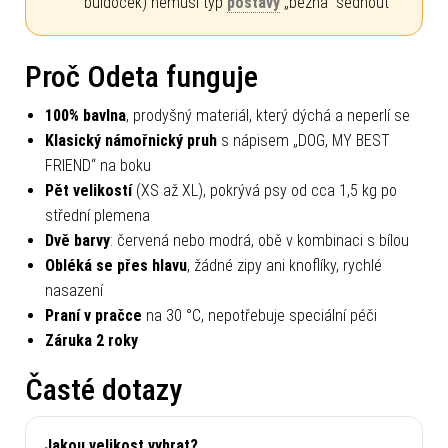
buldoček) nemusí typ
postavy
„běžná“ sednout
Proč Odeta funguje
100% bavlna
, prodyšný materiál, který dýchá a neperlí se
Klasický námořnický pruh
s nápisem „DOG, MY BEST
FRIEND“ na boku
Pět velikostí
(XS až XL), pokrývá psy od cca 1,5 kg po
střední plemena
Dvě barvy
: červená nebo modrá, obě v kombinaci s bílou
Obléká se přes hlavu
, žádné zipy ani knoflíky, rychlé
nasazení
Praní v pračce
na 30 °C, nepotřebuje speciální péči
Záruka 2 roky
Časté dotazy
Jakou velikost vybrat?