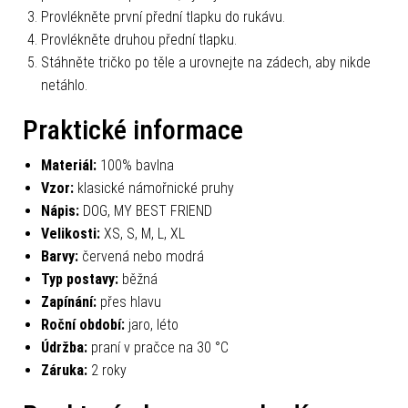
Provlékněte první přední tlapku do rukávu.
Provlékněte druhou přední tlapku.
Stáhněte tričko po těle a urovnejte na zádech, aby nikde
netáhlo.
Praktické informace
Materiál:
100% bavlna
Vzor:
klasické námořnické pruhy
Nápis:
DOG, MY BEST FRIEND
Velikosti:
XS, S, M, L, XL
Barvy:
červená nebo modrá
Typ postavy:
běžná
Zapínání:
přes hlavu
Roční období:
jaro, léto
Údržba:
praní v pračce na 30 °C
Záruka:
2 roky