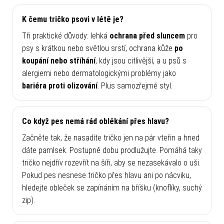
K čemu tričko psovi v létě je?
Tři praktické důvody: lehká
ochrana před sluncem
pro
psy s krátkou nebo světlou srstí, ochrana kůže
po
koupání nebo stříhání
, kdy jsou citlivější, a u psů s
alergiemi nebo dermatologickými problémy jako
bariéra proti olizování
. Plus samozřejmě styl.
Co když pes nemá rád oblékání přes hlavu?
Začněte tak, že nasadíte tričko jen na pár vteřin a hned
dáte pamlsek. Postupně dobu prodlužujte. Pomáhá taky
tričko nejdřív rozevřít na šíři, aby se nezasekávalo o uši.
Pokud pes nesnese tričko přes hlavu ani po nácviku,
hledejte obleček se zapínáním na bříšku (knoflíky, suchý
zip).