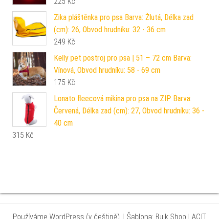
225
Kč
Zika pláštěnka pro psa Barva: Žlutá, Délka zad
(cm): 26, Obvod hrudníku: 32 - 36 cm
249
Kč
Kelly pet postroj pro psa | 51 – 72 cm Barva:
Vínová, Obvod hrudníku: 58 - 69 cm
175
Kč
Lonato fleecová mikina pro psa na ZIP Barva:
Červená, Délka zad (cm): 27, Obvod hrudníku: 36 -
40 cm
315
Kč
Používáme WordPress (v češtině).
|
Šablona: Bulk Shop
| ACIT