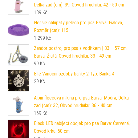
Délka zad (cm): 39, Obvod hrudníku: 42 - 50 cm
139
Kč
Nessie chlupatý pelech pro psa Barva: Fialová,
Rozměr (cm): 115
1 299
Kč
Zandor postroj pro psa s vodítkem | 33 – 57 cm
Barva: Žlutá, Obvod hrudníku: 33 - 49 cm
99
Kč
Bílé Vánoční ozdoby baňky 2 Typ: Baňka 4
29
Kč
Alpin fleecová mikina pro psa Barva: Modrá, Délka
zad (cm): 32, Obvod hrudníku: 36 - 40 cm
169
Kč
Blesk LED nabíjecí obojek pro psa Barva: Červená,
Obvod krku: 50 cm