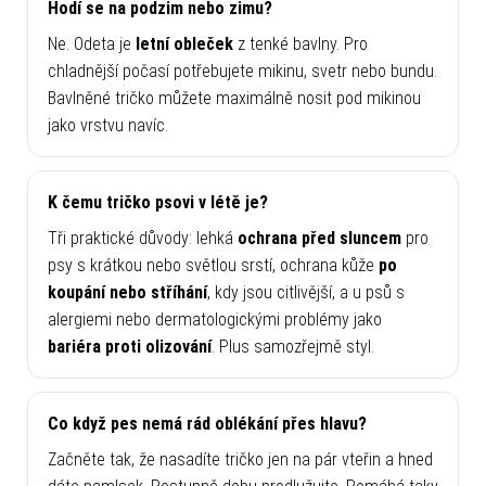
Hodí se na podzim nebo zimu?
Ne. Odeta je
letní obleček
z tenké bavlny. Pro
chladnější počasí potřebujete mikinu, svetr nebo bundu.
Bavlněné tričko můžete maximálně nosit pod mikinou
jako vrstvu navíc.
K čemu tričko psovi v létě je?
Tři praktické důvody: lehká
ochrana před sluncem
pro
psy s krátkou nebo světlou srstí, ochrana kůže
po
koupání nebo stříhání
, kdy jsou citlivější, a u psů s
alergiemi nebo dermatologickými problémy jako
bariéra proti olizování
. Plus samozřejmě styl.
Co když pes nemá rád oblékání přes hlavu?
Začněte tak, že nasadíte tričko jen na pár vteřin a hned