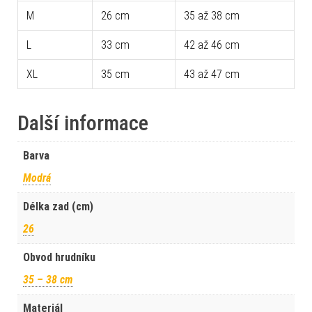
M
26 cm
35 až 38 cm
L
33 cm
42 až 46 cm
XL
35 cm
43 až 47 cm
Další informace
Barva
Modrá
Délka zad (cm)
26
Obvod hrudníku
35 – 38 cm
Materiál