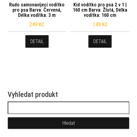
Rudo samonavíjecí vodítko
Kid vodítko pro psa 2 v 1 |
pro psa Barva: Červená,
160 cm Barva: Žlutá, Délka
Délka vodítka: 3 m
vodítka: 160 cm
249
Kč
149
Kč
DETAIL
DETAIL
Vyhledat produkt
Vyhledávání