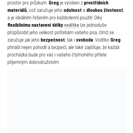
prostor pro průzkum.
Greg
je vyroben z
prvotřídních
materiálů
, což zaručuje jeho
odolnost
a
dlouhou životnost
,
a je ideálním řešením pro každodenní použití. Díky
flexibilnímu nastavení délky
vodítka
lze jednoduše
přizpůsobit jeho velikost potřebám vašeho psa, čímž se
zaručuje jak jeho
bezpečnost
, tak i
svoboda
. Vodítko
Greg
přináší nejen pohodlí a bezpečí, ale také zajišťuje, že každá
procházka bude pro vás i vašeho čtyřnohého přítele
příjemným dobrodružstvím.