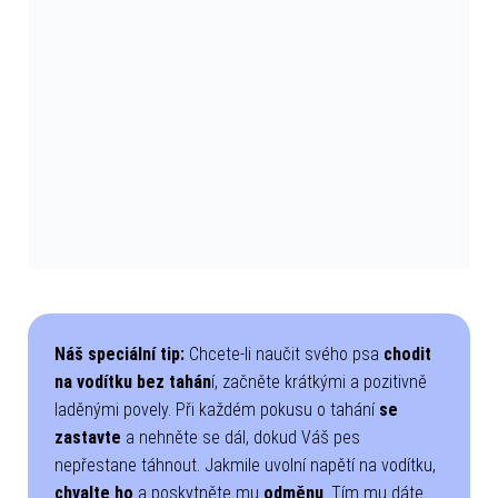
Náš speciální tip:
Chcete-li naučit svého psa
chodit
na vodítku bez tahán
í, začněte krátkými a pozitivně
laděnými povely. Při každém pokusu o tahání
se
zastavte
a nehněte se dál, dokud Váš pes
nepřestane táhnout. Jakmile uvolní napětí na vodítku,
chvalte ho
a poskytněte mu
odměnu
. Tím mu dáte