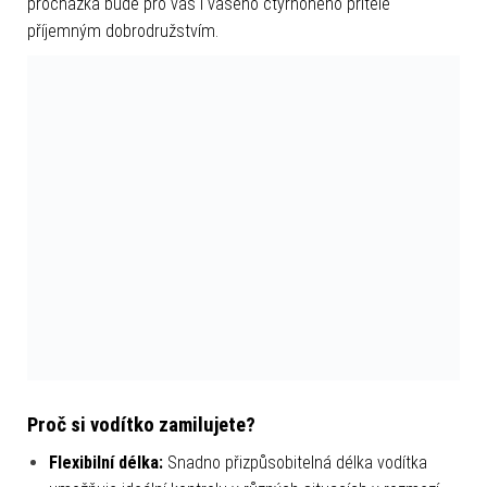
procházka bude pro vás i vašeho čtyřnohého přítele
příjemným dobrodružstvím.
Proč si vodítko zamilujete?
Flexibilní délka:
Snadno přizpůsobitelná délka vodítka