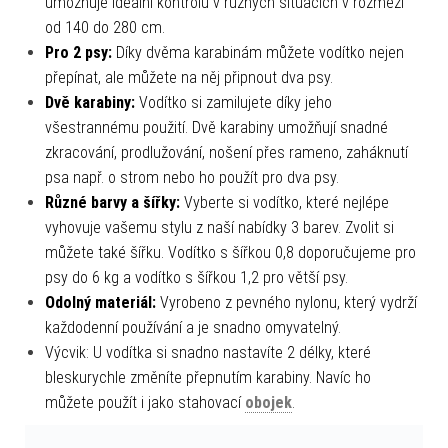
umožňuje ideální kontrolu v různých situacích v rozmezí
od 140 do 280 cm.
Pro 2 psy:
Díky dvěma karabinám můžete vodítko nejen
přepínat, ale můžete na něj připnout dva psy.
Dvě karabiny:
Vodítko si zamilujete díky jeho
všestrannému použití. Dvě karabiny umožňují snadné
zkracování, prodlužování, nošení přes rameno, zaháknutí
psa např. o strom nebo ho použít pro dva psy.
Různé barvy a šířky:
Vyberte si vodítko, které nejlépe
vyhovuje vašemu stylu z naší nabídky 3 barev. Zvolit si
můžete také šířku. Vodítko s šířkou 0,8 doporučujeme pro
psy do 6 kg a vodítko s šířkou 1,2 pro větší psy.
Odolný materiál:
Vyrobeno z pevného nylonu, který vydrží
každodenní používání a je snadno omyvatelný.
Výcvik: U vodítka si snadno nastavíte 2 délky, které
bleskurychle změníte přepnutím karabiny. Navíc ho
můžete použít i jako stahovací
obojek
.