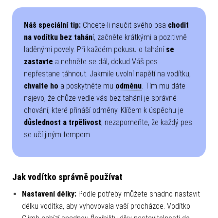
Náš speciální tip:
Chcete-li naučit svého psa
chodit
na vodítku bez tahán
í, začněte krátkými a pozitivně
laděnými povely. Při každém pokusu o tahání
se
zastavte
a nehněte se dál, dokud Váš pes
nepřestane táhnout. Jakmile uvolní napětí na vodítku,
chvalte ho
a poskytněte mu
odměnu
. Tím mu dáte
najevo, že chůze vedle vás bez tahání je správné
chování, které přináší odměny. Klíčem k úspěchu je
důslednost a trpělivost
; nezapomeňte, že každý pes
se učí jiným tempem.
Jak vodítko správně používat
Nastavení délky:
Podle potřeby můžete snadno nastavit
délku vodítka, aby vyhovovala vaší procházce.
Vodítko