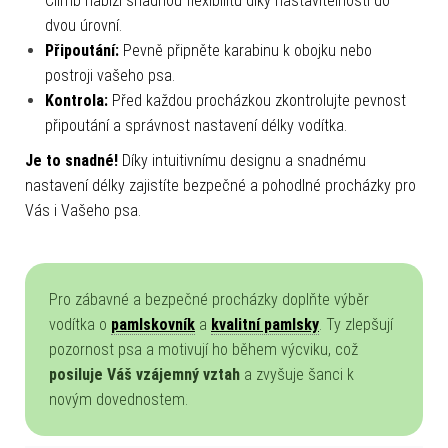
Climb nabízí snadnou flexibilitu díky nastavitelnosti do
dvou úrovní.
Připoutání:
Pevně připněte karabinu k obojku nebo
postroji vašeho psa.
Kontrola:
Před každou procházkou zkontrolujte pevnost
připoutání a správnost nastavení délky vodítka.
Je to snadné!
Díky intuitivnímu designu a snadnému
nastavení délky zajistíte bezpečné a pohodlné procházky pro
Vás i Vašeho psa.
Pro zábavné a bezpečné procházky doplňte výběr
vodítka o
pamlskovník
a
kvalitní pamlsky
. Ty zlepšují
pozornost psa a motivují ho během výcviku, což
posiluje Váš vzájemný vztah
a zvyšuje šanci k
novým dovednostem.