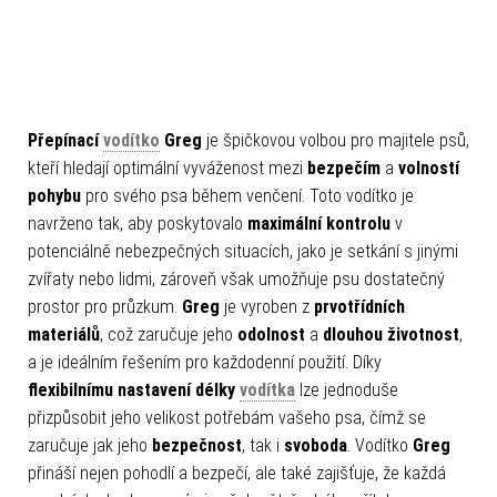
Přepínací
vodítko
Greg
je špičkovou volbou pro majitele psů,
kteří hledají optimální vyváženost mezi
bezpečím
a
volností
pohybu
pro svého psa během venčení. Toto vodítko je
navrženo tak, aby poskytovalo
maximální kontrolu
v
potenciálně nebezpečných situacích, jako je setkání s jinými
zvířaty nebo lidmi, zároveň však umožňuje psu dostatečný
prostor pro průzkum.
Greg
je vyroben z
prvotřídních
materiálů
, což zaručuje jeho
odolnost
a
dlouhou životnost
,
a je ideálním řešením pro každodenní použití. Díky
flexibilnímu nastavení délky
vodítka
lze jednoduše
přizpůsobit jeho velikost potřebám vašeho psa, čímž se
zaručuje jak jeho
bezpečnost
, tak i
svoboda
. Vodítko
Greg
přináší nejen pohodlí a bezpečí, ale také zajišťuje, že každá