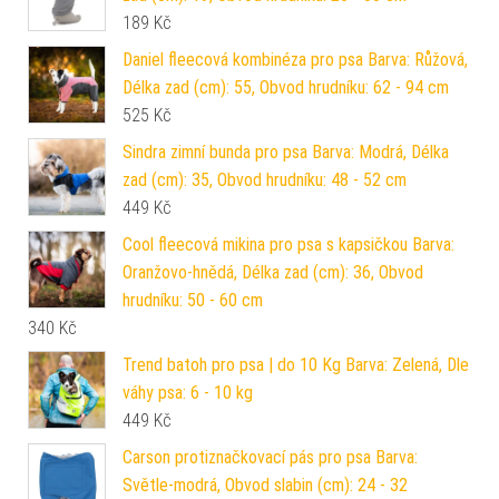
189
Kč
Daniel fleecová kombinéza pro psa Barva: Růžová,
Délka zad (cm): 55, Obvod hrudníku: 62 - 94 cm
525
Kč
Sindra zimní bunda pro psa Barva: Modrá, Délka
zad (cm): 35, Obvod hrudníku: 48 - 52 cm
449
Kč
Cool fleecová mikina pro psa s kapsičkou Barva:
Oranžovo-hnědá, Délka zad (cm): 36, Obvod
hrudníku: 50 - 60 cm
340
Kč
Trend batoh pro psa | do 10 Kg Barva: Zelená, Dle
váhy psa: 6 - 10 kg
449
Kč
Carson protiznačkovací pás pro psa Barva:
Světle-modrá, Obvod slabin (cm): 24 - 32