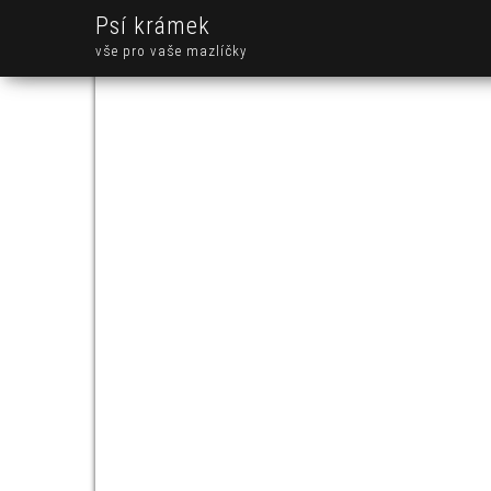
Psí krámek
vše pro vaše mazlíčky