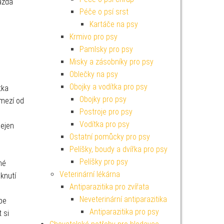
každá
Péče o psí srst
Kartáče na psy
Krmivo pro psy
Pamlsky pro psy
Misky a zásobníky pro psy
Oblečky na psy
Obojky a vodítka pro psy
tka
Obojky pro psy
zmezí od
Postroje pro psy
Vodítka pro psy
ejen
Ostatní pomůcky pro psy
Pelíšky, boudy a dvířka pro psy
Pelíšky pro psy
né
Veterinární lékárna
knutí
Antiparazitika pro zvířata
Neveterinární antiparazitika
épe
Antiparazitika pro psy
 si