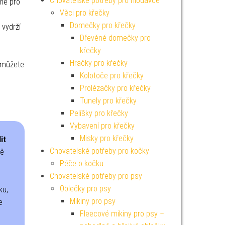
Chovatelské potřeby pro hlodavce
eme pro
Věci pro křečky
Domečky pro křečky
 vydrží
Dřevěné domečky pro
křečky
Hračky pro křečky
o můžete
Kolotoče pro křečky
Prolézačky pro křečky
Tunely pro křečky
Pelíšky pro křečky
Vybavení pro křečky
Misky pro křečky
it
Chovatelské potřeby pro kočky
ně
Péče o kočku
Chovatelské potřeby pro psy
Oblečky pro psy
ku,
Mikiny pro psy
e
Fleecové mikiny pro psy –