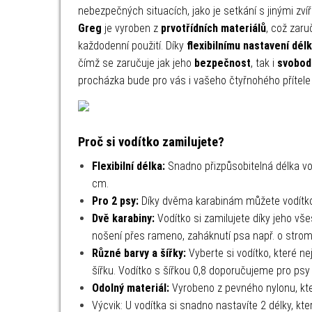
nebezpečných situacích, jako je setkání s jinými zv
Greg
je vyroben z
prvotřídních materiálů
, což zaru
každodenní použití. Díky
flexibilnímu nastavení dél
čímž se zaručuje jak jeho
bezpečnost
, tak i
svobod
procházka bude pro vás i vašeho čtyřnohého přítel
Proč si vodítko zamilujete?
Flexibilní délka:
Snadno přizpůsobitelná délka vo
cm.
Pro 2 psy:
Díky dvěma karabinám můžete vodítko 
Dvě karabiny:
Vodítko si zamilujete díky jeho vš
nošení přes rameno, zaháknutí psa např. o strom
Různé barvy a šířky:
Vyberte si vodítko, které ne
šířku. Vodítko s šířkou 0,8 doporučujeme pro psy d
Odolný materiál:
Vyrobeno z pevného nylonu, kte
Výcvik: U vodítka si snadno nastavíte 2 délky, kt