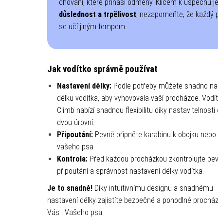
chování, které přináší odměny. Klíčem k úspěchu j
důslednost a trpělivost
; nezapomeňte, že každý 
se učí jiným tempem.
Jak vodítko správně používat
Nastavení délky:
Podle potřeby můžete snadno nas
délku vodítka, aby vyhovovala vaší procházce.
Vodí
Climb nabízí snadnou flexibilitu díky nastavitelnosti
dvou úrovní.
Připoutání:
Pevně připněte karabinu k obojku nebo 
vašeho psa.
Kontrola:
Před každou procházkou zkontrolujte pe
připoutání a správnost nastavení délky vodítka.
Je to snadné!
Díky intuitivnímu designu a snadnému
nastavení délky zajistíte bezpečné a pohodlné prochá
Vás i Vašeho psa.