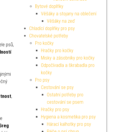
Bytové doplňky
Věšáky a stojany na oblečení
Věšáky na zeď
Chladící doplňky pro psy
Chovatelské potřeby
Pro kočky
ele psů,
Hračky pro kočky
lností
Misky a zásobníky pro kočky
Odpočívadla a škrabadla pro
kočky
jinými
Pro psy
ečný
Cestování se psy
Ostatní potřeby pro
otnost
,
cestování se psem
Hračky pro psy
Hygiena a kosmetika pro psy
se
Hárací kalhotky pro psy
Greg
Péče o psí chrup