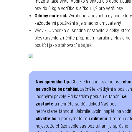
můžete také šířku. Vodítko s šířkou 0,8 doporučuj
psy do 6 kg a vodítko s šířkou 1,2 pro větší psy.
Odolný materiál:
Vyrobeno z pevného nylonu, který
každodenní používání a je snadno omyvatelný.
Výcvik: U vodítka si snadno nastavíte 2 délky, které
bleskurychle změníte přepnutím karabiny. Navíc h
použít i jako stahovací
obojek
.
Náš speciální tip:
Chcete-li naučit svého psa
chod
na vodítku bez tahán
í, začněte krátkými a pozitiv
laděnými povely. Při každém pokusu o tahání
se
zastavte
a nehněte se dál, dokud Váš pes
nepřestane táhnout. Jakmile uvolní napětí na vodít
chvalte ho
a poskytněte mu
odměnu
. Tím mu dát
najevo, že chůze vedle vás bez tahání je správné