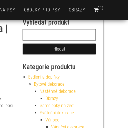
0
 NA PSY
OBOJKY PRO PSY
OBRAZY
Vyhledat produkt
 |
Vyhledávání
Kategorie produktu
Bydlení a doplňky
Bytové dekorace
Nástěnné dekorace
e
Obrazy
ro lepší
Samolepky na zeď
Sváteční dekorace
Vánoce
Vánoční dekorace