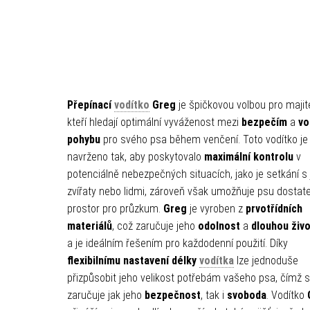
Přepínací
vodítko
Greg
je špičkovou volbou pro majit
kteří hledají optimální vyváženost mezi
bezpečím
a
vo
pohybu
pro svého psa během venčení. Toto vodítko je
navrženo tak, aby poskytovalo
maximální kontrolu
v
potenciálně nebezpečných situacích, jako je setkání s 
zvířaty nebo lidmi, zároveň však umožňuje psu dostat
prostor pro průzkum.
Greg
je vyroben z
prvotřídních
materiálů
, což zaručuje jeho
odolnost
a
dlouhou živ
a je ideálním řešením pro každodenní použití. Díky
flexibilnímu nastavení délky
vodítka
lze jednoduše
přizpůsobit jeho velikost potřebám vašeho psa, čímž 
zaručuje jak jeho
bezpečnost
, tak i
svoboda
. Vodítko