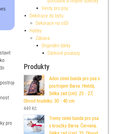
pohodlné a hřejivé oblečky
e
Vesty pro psy
pes
Dekorace do bytu
Dekorace na stůl
Hobby
Zábava
Originální dárky
tavit
Dárkové poukazy
tko
Produkty
 do
Adon zimní bunda pro psa s
postroji
postrojem Barva: Hnědá,
Délka zad (cm): 25 - 27,
vnost
Obvod hrudníku: 30 - 40 cm
449
Kč
Tremy zimní bunda pro psa
zky pro
s kroužky Barva: Červená,
Délka zad (cm): 35, Obvod