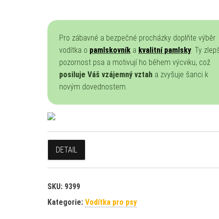
Pro zábavné a bezpečné procházky doplňte výběr
vodítka o
pamlskovník
a
kvalitní pamlsky
. Ty zlepš
pozornost psa a motivují ho během výcviku, což
posiluje Váš vzájemný vztah
a zvyšuje šanci k
novým dovednostem.
DETAIL
SKU:
9399
Kategorie:
Vodítka pro psy