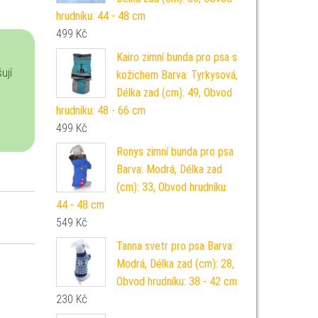
hrudníku: 44 - 48 cm
499
Kč
Kairo zimní bunda pro psa s
ují
kožichem Barva: Tyrkysová,
Délka zad (cm): 49, Obvod
hrudníku: 48 - 66 cm
499
Kč
Ronys zimní bunda pro psa
Barva: Modrá, Délka zad
(cm): 33, Obvod hrudníku:
44 - 48 cm
549
Kč
Tanna svetr pro psa Barva:
Modrá, Délka zad (cm): 28,
Obvod hrudníku: 38 - 42 cm
230
Kč