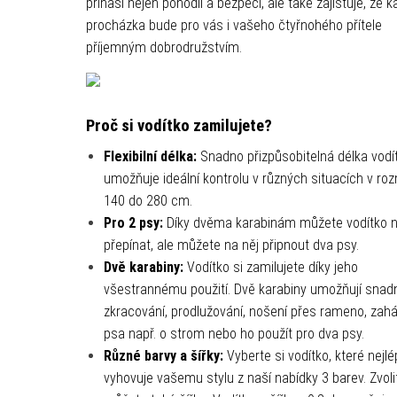
přináší nejen pohodlí a bezpečí, ale také zajišťuje, že 
procházka bude pro vás i vašeho čtyřnohého přítele
příjemným dobrodružstvím.
Proč si vodítko zamilujete?
Flexibilní délka:
Snadno přizpůsobitelná délka vodí
umožňuje ideální kontrolu v různých situacích v ro
140 do 280 cm.
Pro 2 psy:
Díky dvěma karabinám můžete vodítko n
přepínat, ale můžete na něj připnout dva psy.
Dvě karabiny:
Vodítko si zamilujete díky jeho
všestrannému použití. Dvě karabiny umožňují snad
zkracování, prodlužování, nošení přes rameno, zahá
psa např. o strom nebo ho použít pro dva psy.
Různé barvy a šířky:
Vyberte si vodítko, které nejl
vyhovuje vašemu stylu z naší nabídky 3 barev. Zvolit