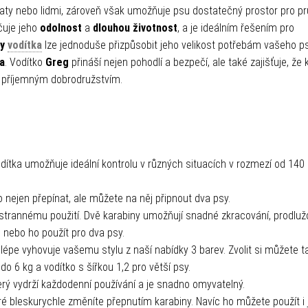
ířaty nebo lidmi, zároveň však umožňuje psu dostatečný prostor pro p
čuje jeho
odolnost
a
dlouhou životnost
, a je ideálním řešením pro
ky
vodítka
lze jednoduše přizpůsobit jeho velikost potřebám vašeho p
a
. Vodítko
Greg
přináší nejen pohodlí a bezpečí, ale také zajišťuje, že
e příjemným dobrodružstvím.
dítka umožňuje ideální kontrolu v různých situacích v rozmezí od 140
nejen přepínat, ale můžete na něj připnout dva psy.
estrannému použití. Dvě karabiny umožňují snadné zkracování, prodluž
 nebo ho použít pro dva psy.
jlépe vyhovuje vašemu stylu z naší nabídky 3 barev. Zvolit si můžete t
o 6 kg a vodítko s šířkou 1,2 pro větší psy.
rý vydrží každodenní používání a je snadno omyvatelný.
eré bleskurychle změníte přepnutím karabiny. Navíc ho můžete použít i 