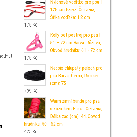
Nylonové vodítko pro psa |
128 cm Barva: Červená,
Šířka vodítka: 1,2 cm
175
Kč
Kelly pet postroj pro psa |
51 – 72 cm Barva: Růžová,
Obvod hrudníku: 61 - 72 cm
hodnutí
175
Kč
Nessie chlupatý pelech pro
psa Barva: Černá, Rozměr
(cm): 75
799
Kč
Warm zimní bunda pro psa
s kožichem Barva: Červená,
Délka zad (cm): 44, Obvod
hrudníku: 50 - 62 cm
tí
425
Kč