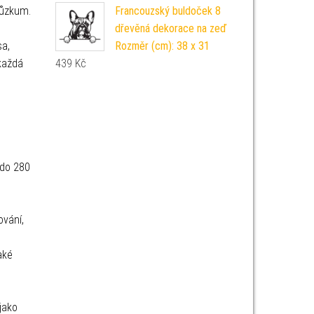
růzkum.
Francouzský buldoček 8
dřevěná dekorace na zeď
sa,
Rozměr (cm): 38 x 31
 každá
439
Kč
 do 280
ování,
aké
jako