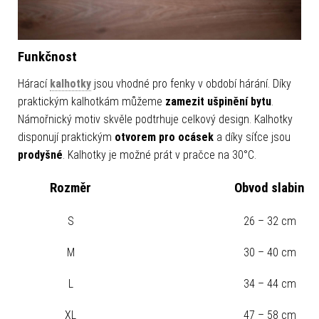
Funkčnost
Hárací
kalhotky
jsou vhodné pro fenky v období hárání. Díky
praktickým kalhotkám můžeme
zamezit ušpinění bytu
.
Námořnický motiv skvěle podtrhuje celkový design. Kalhotky
disponují praktickým
otvorem pro ocásek
a díky síťce jsou
prodyšné
. Kalhotky je možné prát v pračce na 30°C.
Rozměr
Obvod slabin
S
26 – 32 cm
M
30 – 40 cm
L
34 – 44 cm
XL
47 – 58 cm