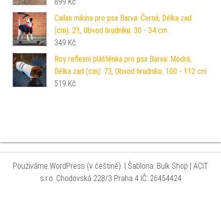
899
Kč
Cailan mikina pro psa Barva: Černá, Délka zad
(cm): 21, Obvod hrudníku: 30 - 34 cm
349
Kč
Roy reflexní pláštěnka pro psa Barva: Modrá,
Délka zad (cm): 73, Obvod hrudníku: 100 - 112 cm
519
Kč
Používáme WordPress (v češtině).
|
Šablona: Bulk Shop
| ACIT
s.r.o. Chodovská 228/3 Praha 4 IČ: 26454424