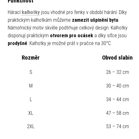
Funkčnost
Hárací
kalhotky
jsou vhodné pro fenky v období hárání. Díky
praktickým kalhotkám můžeme
zamezit ušpinění bytu
.
Námořnický motiv skvěle podtrhuje celkový design. Kalhotky
disponují praktickým
otvorem pro ocásek
a díky síťce jsou
prodyšné
. Kalhotky je možné prát v pračce na 30°C.
Rozměr
Obvod slabin
S
26 – 32 cm
M
30 – 40 cm
L
34 – 44 cm
XL
47 – 58 cm
2XL
53 – 74 cm