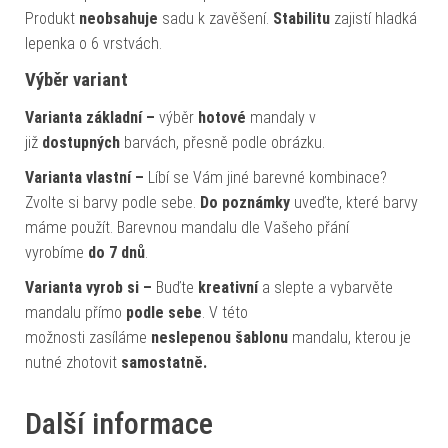
Produkt
neobsahuje
sadu k zavěšení.
Stabilitu
zajistí hladká
lepenka o 6 vrstvách.
Výběr variant
Varianta základní –
výběr
hotové
mandaly v
již
dostupných
barvách, přesně podle obrázku.
Varianta vlastní –
Líbí se Vám jiné barevné kombinace?
Zvolte si barvy podle sebe.
Do poznámky
uveďte, které barvy
máme použít. Barevnou mandalu dle Vašeho přání
vyrobíme
do 7 dnů
.
Varianta vyrob si –
Buďte
kreativní
a slepte a vybarvěte
mandalu přímo
podle sebe
. V této
možnosti zasíláme
neslepenou šablonu
mandalu, kterou je
nutné zhotovit
samostatně.
Další informace