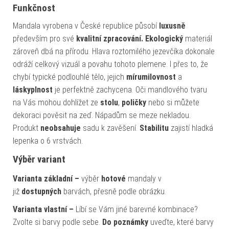
Funkčnost
Mandala vyrobena v České republice působí
luxusně
především pro své
kvalitní zpracování.
Ekologický
materiál
zároveň dbá na přírodu. Hlava roztomilého jezevčíka dokonale
odráží celkový vizuál a povahu tohoto plemene. I přes to, že
chybí typické podlouhlé tělo, jejich
mírumilovnost
a
láskyplnost
je perfektně zachycena. Oči mandlového tvaru
na Vás mohou dohlížet ze
stolu
,
poličky
nebo si můžete
dekoraci pověsit na zeď. Nápadům se meze nekladou.
Produkt
neobsahuje
sadu k zavěšení.
Stabilitu
zajistí hladká
lepenka o 6 vrstvách.
Výběr variant
Varianta základní –
výběr
hotové
mandaly v
již
dostupných
barvách, přesně podle obrázku.
Varianta vlastní –
Líbí se Vám jiné barevné kombinace?
Zvolte si barvy podle sebe.
Do poznámky
uveďte, které barvy