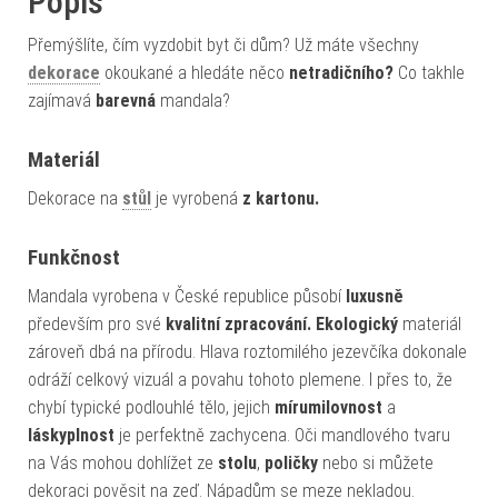
Popis
Přemýšlíte, čím vyzdobit byt či dům? Už máte všechny
dekorace
okoukané a hledáte něco
netradičního?
Co takhle
zajímavá
barevná
mandala?
Materiál
Dekorace na
stůl
je vyrobená
z kartonu.
Funkčnost
Mandala vyrobena v České republice působí
luxusně
především pro své
kvalitní zpracování.
Ekologický
materiál
zároveň dbá na přírodu. Hlava roztomilého jezevčíka dokonale
odráží celkový vizuál a povahu tohoto plemene. I přes to, že
chybí typické podlouhlé tělo, jejich
mírumilovnost
a
láskyplnost
je perfektně zachycena. Oči mandlového tvaru
na Vás mohou dohlížet ze
stolu
,
poličky
nebo si můžete
dekoraci pověsit na zeď. Nápadům se meze nekladou.