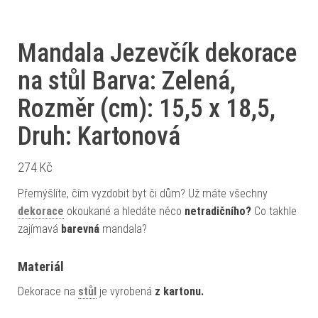
Mandala Jezevčík dekorace
na stůl Barva: Zelená,
Rozměr (cm): 15,5 x 18,5,
Druh: Kartonová
274
Kč
Přemýšlíte, čím vyzdobit byt či dům? Už máte všechny
dekorace
okoukané a hledáte něco
netradičního?
Co takhle
zajímavá
barevná
mandala?
Materiál
Dekorace na
stůl
je vyrobená
z kartonu.