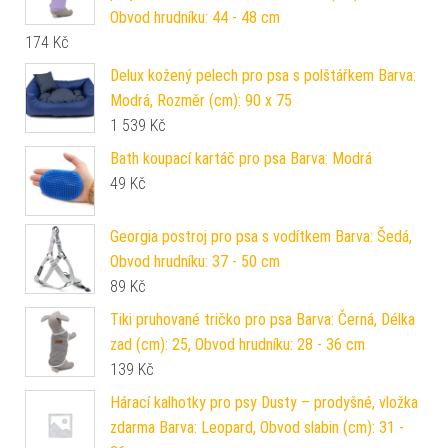
Obvod hrudníku: 44 - 48 cm
174
Kč
Delux kožený pelech pro psa s polštářkem Barva:
Modrá, Rozměr (cm): 90 x 75
1 539
Kč
Bath koupací kartáč pro psa Barva: Modrá
49
Kč
Georgia postroj pro psa s vodítkem Barva: Šedá,
Obvod hrudníku: 37 - 50 cm
89
Kč
Tiki pruhované tričko pro psa Barva: Černá, Délka
zad (cm): 25, Obvod hrudníku: 28 - 36 cm
139
Kč
Hárací kalhotky pro psy Dusty – prodyšné, vložka
zdarma Barva: Leopard, Obvod slabin (cm): 31 -