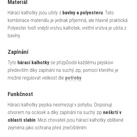
Materiál
Hárací kalhotky jsou ušity z
bavlny a polyesteru
. Tato
kombinace materiálu je jednak příjemná, ale hlavně praktická.
Polyester tvoří vnější vrstvu kalhotek, vnitřní vrstva je ušita z
bavlny.
Zapínání
Tyto
hárací kalhotky
se přizpůsobí každému pejskovi
především díky zapínání na suchý zip, pomocí kterého je
možné regulovat velikost dle
potřeby
.
Funkčnost
Hárací kalhotky pejska neomezují v pohybu. Disponují
otvorem na ocásek a díky zapínání na suchý zip
neškrtí v
oblasti slabin
. Mezi chovateli jsou hárací kalhotky oblíbené
zejména jako ochrana před znečištěním.