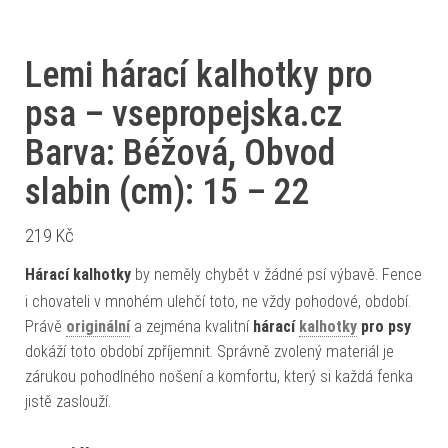
Lemi hárací kalhotky pro
psa – vsepropejska.cz
Barva: Béžová, Obvod
slabin (cm): 15 – 22
219
Kč
Hárací kalhotky
by neměly chybět v žádné psí výbavě. Fence
i chovateli v mnohém ulehčí toto, ne vždy pohodové, období.
Právě
originální
a zejména kvalitní
hárací
kalhotky
pro psy
dokáží toto období zpříjemnit. Správně zvolený materiál je
zárukou pohodlného nošení a komfortu, který si každá fenka
jistě zaslouží.