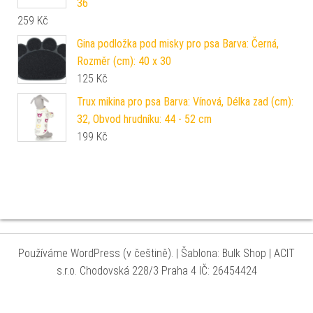
36
259
Kč
Gina podložka pod misky pro psa Barva: Černá,
Rozměr (cm): 40 x 30
125
Kč
Trux mikina pro psa Barva: Vínová, Délka zad (cm):
32, Obvod hrudníku: 44 - 52 cm
199
Kč
Používáme WordPress (v češtině).
|
Šablona: Bulk Shop
| ACIT
s.r.o. Chodovská 228/3 Praha 4 IČ: 26454424