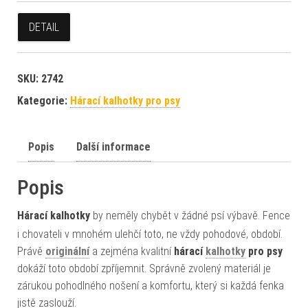
DETAIL
SKU:
2742
Kategorie:
Hárací kalhotky pro psy
Popis
Další informace
Popis
Hárací kalhotky
by neměly chybět v žádné psí výbavě. Fence
i chovateli v mnohém ulehčí toto, ne vždy pohodové, období.
Právě
originální
a zejména kvalitní
hárací
kalhotky
pro psy
dokáží toto období zpříjemnit. Správně zvolený materiál je
zárukou pohodlného nošení a komfortu, který si každá fenka
jistě zaslouží.