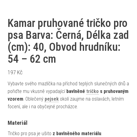
Kamar pruhované tričko pro
psa Barva: Černá, Délka zad
(cm): 40, Obvod hrudníku:
54 – 62 cm
197
Kč
Vybavte svého mazlíčka na příchod teplých slunečných dnů a
pořiďte mu vkusně vypadající
bavlněné
tričko
s pruhovaným
vzorem
. Oblečený
pejsek
okolí zaujme na oslavách, letním
focení, ale i na obyčejné procházce.
Materiál
Tričko pro psa je ušito
z bavlněného materiálu
.