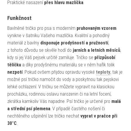
Praktické nasazení
přes hlavu mazlíčka
.
Funkčnost
Bavlněné tričko pro psa s moderním
pruhovaným vzorem
vynikne v šatníku Vašeho mazlíčka. Kvalitní a pohodlný
materiál z bavlny
disponuje prodyšností a pružností
,
z tohoto důvodu se skvěle hodí do
jarních a letních měsíců
,
kdy si jej Váš pejsek určitě zamiluje. Tričko se
přizpůsobí
tělíčku
a díky prodyšnému materiálu se v něm hafík tolik
nezpotí
. Pokud ovšem přijdou opravdu vysoké
teploty
, tak je
možné psí tričko namočit do vody a poskytnou tak pejskovi
lehké ochlazení. V tričku se můžete vypravit na klasickou
procházku, rodinnou oslavu narozenin či na letní focení,
zkrátka kamkoliv Vás napadne. Psí tričko je určené pro
malá
a střední psí plemena
. V případě častého nošení či
nechtěného ušpinění lze tričko nechat
vyprat v pračce při
30°C
.