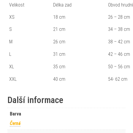
Velikost
Délka zad
Obvod hrudn
XS
18 cm
26 – 28 cm
S
21 cm
34 – 38 cm
M
26 cm
38 – 42 cm
L
31 cm
42 – 46 cm
XL
35 cm
50 – 56 cm
XXL
40 cm
54- 62 cm
Další informace
Barva
Černá