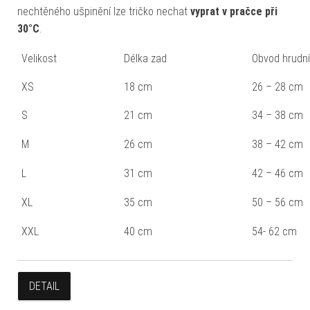
nechtěného ušpinění lze tričko nechat
vyprat v pračce při
30°C
.
Velikost
Délka zad
Obvod hrudn
XS
18 cm
26 – 28 cm
S
21 cm
34 – 38 cm
M
26 cm
38 – 42 cm
L
31 cm
42 – 46 cm
XL
35 cm
50 – 56 cm
XXL
40 cm
54- 62 cm
DETAIL