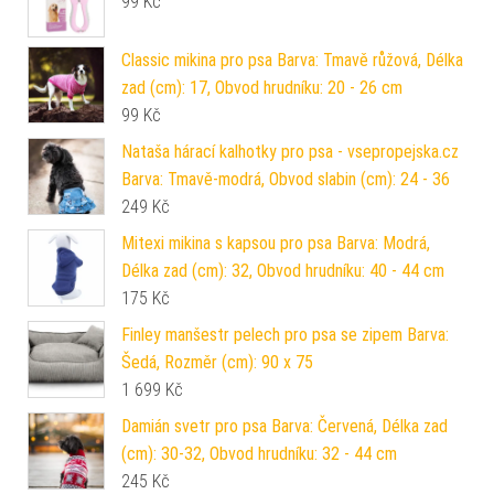
99
Kč
Classic mikina pro psa Barva: Tmavě růžová, Délka
zad (cm): 17, Obvod hrudníku: 20 - 26 cm
99
Kč
Nataša hárací kalhotky pro psa - vsepropejska.cz
Barva: Tmavě-modrá, Obvod slabin (cm): 24 - 36
249
Kč
Mitexi mikina s kapsou pro psa Barva: Modrá,
Délka zad (cm): 32, Obvod hrudníku: 40 - 44 cm
175
Kč
Finley manšestr pelech pro psa se zipem Barva:
Šedá, Rozměr (cm): 90 x 75
1 699
Kč
Damián svetr pro psa Barva: Červená, Délka zad
(cm): 30-32, Obvod hrudníku: 32 - 44 cm
245
Kč