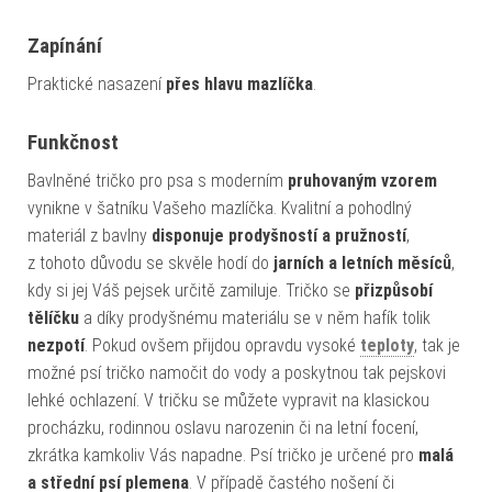
Zapínání
Praktické nasazení
přes hlavu mazlíčka
.
Funkčnost
Bavlněné tričko pro psa s moderním
pruhovaným vzorem
vynikne v šatníku Vašeho mazlíčka. Kvalitní a pohodlný
materiál z bavlny
disponuje prodyšností a pružností
,
z tohoto důvodu se skvěle hodí do
jarních a letních měsíců
,
kdy si jej Váš pejsek určitě zamiluje. Tričko se
přizpůsobí
tělíčku
a díky prodyšnému materiálu se v něm hafík tolik
nezpotí
. Pokud ovšem přijdou opravdu vysoké
teploty
, tak je
možné psí tričko namočit do vody a poskytnou tak pejskovi
lehké ochlazení. V tričku se můžete vypravit na klasickou
procházku, rodinnou oslavu narozenin či na letní focení,
zkrátka kamkoliv Vás napadne. Psí tričko je určené pro
malá
a střední psí plemena
. V případě častého nošení či