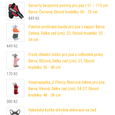
Security bezpečný postroj pro psa | 51 – 115 cm
Barva: Červená, Obvod hrudníku: 56 - 73 cm
449
Kč
Palaton prošívaná bunda pro psa s kapucí Barva:
Zelená, Délka zad (cm): 22, Obvod hrudníku: 32 -
34 cm
449
Kč
Fresh chladící tričko pro psa s reflexními prvky
Barva: Růžová, Délka zad (cm): 31, Obvod
hrudníku: 36 - 40 cm
170
Kč
Vsepropejska_2 Fleezy fleecová mikina pro psa
Barva: Vínová, Délka zad (cm): 34-37, Obvod
hrudníku: 48 - 58 cm
380
Kč
Habešská kočka dřevěná dekorace na zeď