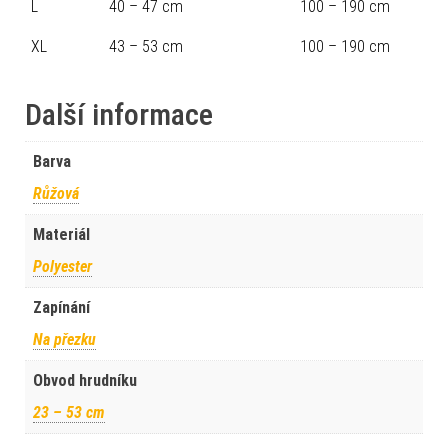
L
40 – 47 cm
100 – 190 cm
XL
43 – 53 cm
100 – 190 cm
Další informace
Barva
Růžová
Materiál
Polyester
Zapínání
Na přezku
Obvod hrudníku
23 – 53 cm