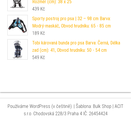
Rozměr (cm): 38 x 25
439
Kč
Sporty postroj pro psa | 32 – 98 cm Barva:
Modrý-maskáč, Obvod hrudníku: 65 - 85 cm
189
Kč
Tobi károvaná bunda pro psa Barva: Černá, Délka
zad (cm): 41, Obvod hrudníku: 50 - 54 cm
549
Kč
Používáme WordPress (v češtině).
|
Šablona: Bulk Shop
| ACIT
s.r.o. Chodovská 228/3 Praha 4 IČ: 26454424