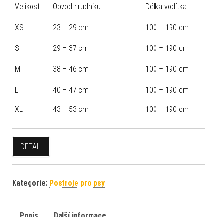
Velikost
Obvod hrudníku
Délka vodítka
XS
23 – 29 cm
100 – 190 cm
S
29 – 37 cm
100 – 190 cm
M
38 – 46 cm
100 – 190 cm
L
40 – 47 cm
100 – 190 cm
XL
43 – 53 cm
100 – 190 cm
DETAIL
Kategorie:
Postroje pro psy
Popis
Další informace