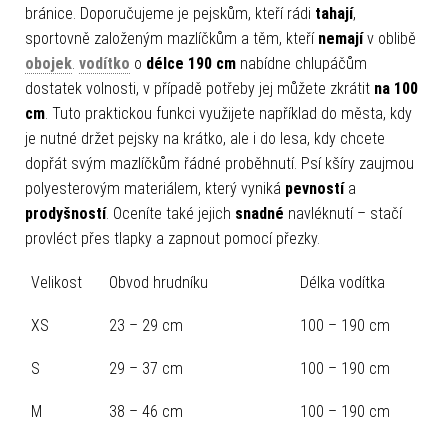
bránice. Doporučujeme je pejskům, kteří rádi
tahají
,
sportovně založeným mazlíčkům a těm, kteří
nemají
v oblibě
obojek
.
vodítko
o
délce 190 cm
nabídne chlupáčům
dostatek volnosti, v případě potřeby jej můžete zkrátit
na 100
cm
. Tuto praktickou funkci využijete například do města, kdy
je nutné držet pejsky na krátko, ale i do lesa, kdy chcete
dopřát svým mazlíčkům řádné proběhnutí. Psí kšíry zaujmou
polyesterovým materiálem, který vyniká
pevností
a
prodyšností
. Oceníte také jejich
snadné
navléknutí – stačí
provléct přes tlapky a zapnout pomocí přezky.
Velikost
Obvod hrudníku
Délka vodítka
XS
23 – 29 cm
100 – 190 cm
S
29 – 37 cm
100 – 190 cm
M
38 – 46 cm
100 – 190 cm