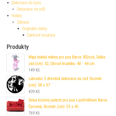
Dekorace do bytu
Dekorace na stůl
Hobby
Zábava
Originální dárky
Dárkové poukazy
Produkty
Wapi hebká mikina pro psa Barva: Růžová, Délka
zad (cm): 32, Obvod hrudníku: 40 - 44 cm
149
Kč
Labrador 5 dřevěná dekorace na zeď Rozměr
(cm): 38 x 37
439
Kč
Delux kožený pelech pro psa s polštářkem Barva:
Červená, Rozměr (cm): 55 x 45
769
Kč