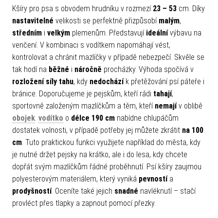
Kšíry pro psa s obvodem hrudníku v rozmezí
23 – 53
cm. Díky
nastavitelné
velikosti se perfektně přizpůsobí
malým
,
středním
i
velkým
plemenům. Představují
ideální
výbavu na
venčení. V kombinaci s vodítkem napomáhají vést,
kontrolovat a chránit mazlíčky v případě nebezpečí. Skvěle se
tak hodí na
běžné
i
náročně
procházky. Výhoda spočívá v
rozložení síly tahu
, kdy
nedochází
k přetěžování psí páteře i
bránice. Doporučujeme je pejskům, kteří rádi
tahají
,
sportovně založeným mazlíčkům a těm, kteří
nemají
v oblibě
obojek
.
vodítko
o
délce 190 cm
nabídne chlupáčům
dostatek volnosti, v případě potřeby jej můžete zkrátit
na 100
cm
. Tuto praktickou funkci využijete například do města, kdy
je nutné držet pejsky na krátko, ale i do lesa, kdy chcete
dopřát svým mazlíčkům řádné proběhnutí. Psí kšíry zaujmou
polyesterovým materiálem, který vyniká
pevností
a
prodyšností
. Oceníte také jejich
snadné
navléknutí – stačí
provléct přes tlapky a zapnout pomocí přezky.