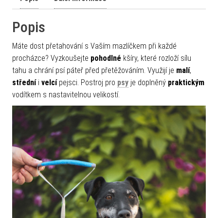
Popis
Máte dost přetahování s Vaším mazlíčkem při každé
procházce? Vyzkoušejte
pohodlné
kšíry, které rozloží sílu
tahu a chrání psí páteř před přetěžováním. Využijí je
malí
,
střední
i
velcí
pejsci. Postroj pro
psy
je doplněný
praktickým
vodítkem s nastavitelnou velikostí.