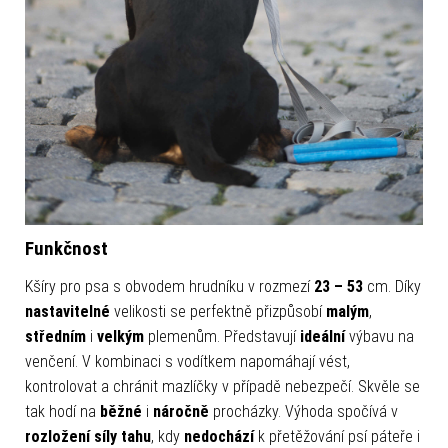
Funkčnost
Kšíry pro psa s obvodem hrudníku v rozmezí
23 – 53
cm. Díky
nastavitelné
velikosti se perfektně přizpůsobí
malým
,
středním
i
velkým
plemenům. Představují
ideální
výbavu na
venčení. V kombinaci s vodítkem napomáhají vést,
kontrolovat a chránit mazlíčky v případě nebezpečí. Skvěle se
tak hodí na
běžné
i
náročně
procházky. Výhoda spočívá v
rozložení síly tahu
, kdy
nedochází
k přetěžování psí páteře i