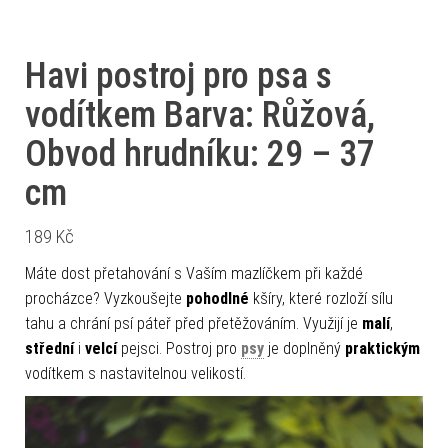
Havi postroj pro psa s
vodítkem Barva: Růžová,
Obvod hrudníku: 29 – 37
cm
189
Kč
Máte dost přetahování s Vaším mazlíčkem při každé
procházce? Vyzkoušejte
pohodlné
kšíry, které rozloží sílu
tahu a chrání psí páteř před přetěžováním. Využijí je
malí
,
střední
i
velcí
pejsci. Postroj pro
psy
je doplněný
praktickým
vodítkem s nastavitelnou velikostí.