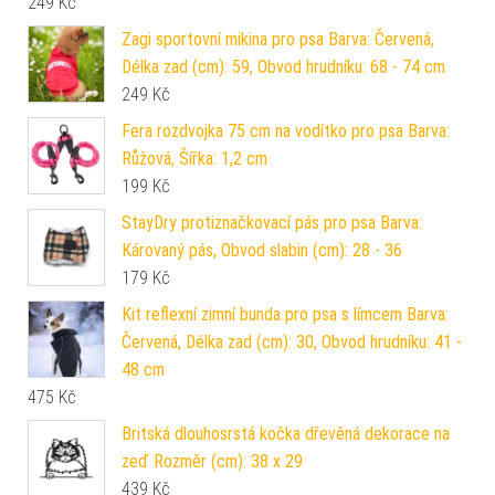
249
Kč
Zagi sportovní mikina pro psa Barva: Červená,
Délka zad (cm): 59, Obvod hrudníku: 68 - 74 cm
249
Kč
Fera rozdvojka 75 cm na vodítko pro psa Barva:
Růžová, Šířka: 1,2 cm
199
Kč
StayDry protiznačkovací pás pro psa Barva:
Károvaný pás, Obvod slabin (cm): 28 - 36
179
Kč
Kit reflexní zimní bunda pro psa s límcem Barva:
Červená, Délka zad (cm): 30, Obvod hrudníku: 41 -
48 cm
475
Kč
Britská dlouhosrstá kočka dřevěná dekorace na
zeď Rozměr (cm): 38 x 29
439
Kč