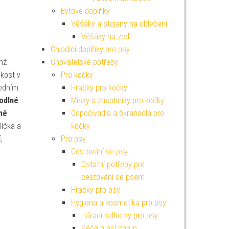
Bytové doplňky
Věšáky a stojany na oblečení
Věšáky na zeď
Chladící doplňky pro psy
enž
Chovatelské potřeby
ikost v
Pro kočky
ředním
Hračky pro kočky
odlné
Misky a zásobníky pro kočky
né
Odpočívadla a škrabadla pro
líčka a
kočky
í
,
Pro psy
Cestování se psy
Ostatní potřeby pro
cestování se psem
Hračky pro psy
Hygiena a kosmetika pro psy
Hárací kalhotky pro psy
Péče o psí chrup