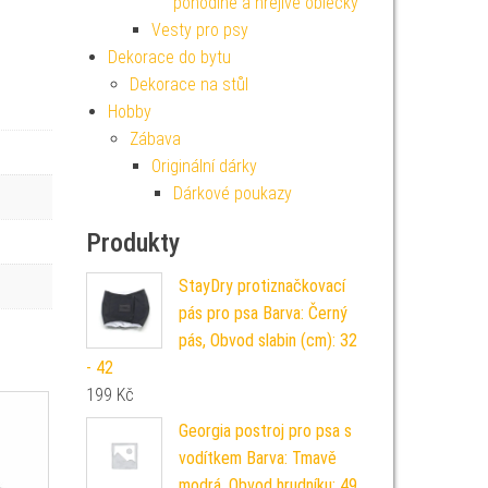
pohodlné a hřejivé oblečky
Vesty pro psy
Dekorace do bytu
Dekorace na stůl
Hobby
Zábava
Originální dárky
Dárkové poukazy
Produkty
StayDry protiznačkovací
pás pro psa Barva: Černý
pás, Obvod slabin (cm): 32
- 42
199
Kč
Georgia postroj pro psa s
vodítkem Barva: Tmavě
modrá, Obvod hrudníku: 49