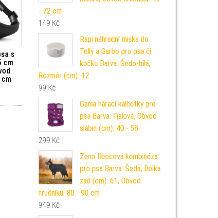
- 72 cm
149
Kč
Rapi náhradní miska do
Telly a Garbo pro psa či
psa s
5 cm
kočku Barva: Šedo-bílá,
vod
Rozměr (cm): 12
3 cm
99
Kč
Gama hárací kalhotky pro
psa Barva: Fialová, Obvod
slabin (cm): 40 - 58
299
Kč
Zeno fleecová kombinéza
pro psa Barva: Šedá, Délka
zad (cm): 61, Obvod
hrudníku: 80 - 90 cm
949
Kč