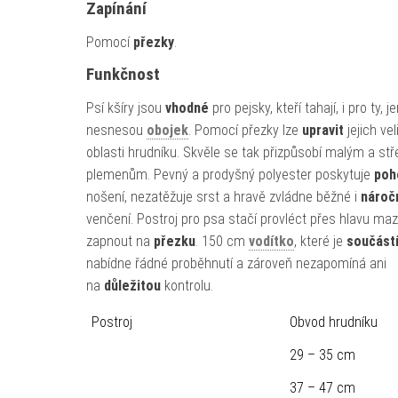
Zapínání
Pomocí
přezky
.
Funkčnost
Psí kšíry jsou
vhodné
pro pejsky, kteří tahají, i pro ty, j
nesnesou
obojek
. Pomocí přezky lze
upravit
jejich vel
oblasti hrudníku. Skvěle se tak přizpůsobí malým a st
plemenům. Pevný a prodyšný polyester poskytuje
poh
nošení, nezatěžuje srst a hravě zvládne běžné i
nároč
venčení. Postroj pro psa stačí provléct přes hlavu maz
zapnout na
přezku
. 150 cm
vodítko
, které je
součást
nabídne řádné proběhnutí a zároveň nezapomíná ani
na
důležitou
kontrolu.
Postroj
Obvod hrudníku
29 – 35 cm
37 – 47 cm