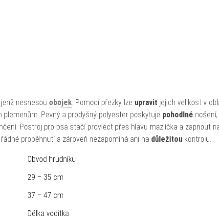
ty, jenž nesnesou
obojek
. Pomocí přezky lze
upravit
jejich velikost v obl
ím plemenům. Pevný a prodyšný polyester poskytuje
pohodlné
nošení,
čení. Postroj pro psa stačí provléct přes hlavu mazlíčka a zapnout n
e řádné proběhnutí a zároveň nezapomíná ani na
důležitou
kontrolu.
Obvod hrudníku
29 – 35 cm
37 – 47 cm
Délka vodítka