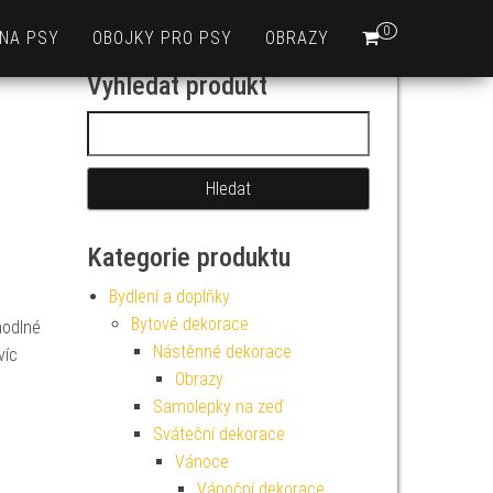
0
 NA PSY
OBOJKY PRO PSY
OBRAZY
Vyhledat produkt
Vyhledávání
Kategorie produktu
Bydlení a doplňky
Bytové dekorace
hodlné
Nástěnné dekorace
víc
Obrazy
Samolepky na zeď
Sváteční dekorace
Vánoce
Vánoční dekorace