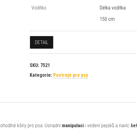
Vodítko
Délka vodítka
150 cm
DETAIL
SKU:
7521
Kategorie:
Postroje pro psy
hodlné kšíry pro psa. Usnadní
manipulaci
i vedení pejsků a navíc
šet