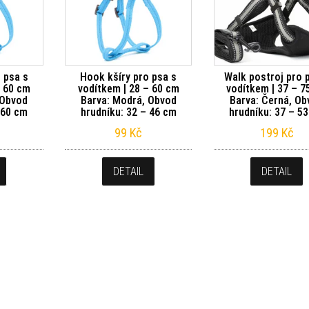
 psa s
Hook kšíry pro psa s
Walk postroj pro 
– 60 cm
vodítkem | 28 – 60 cm
vodítkem | 37 – 7
 Obvod
Barva: Modrá, Obvod
Barva: Černá, Ob
 60 cm
hrudníku: 32 – 46 cm
hrudníku: 37 – 5
99
Kč
199
Kč
DETAIL
DETAIL