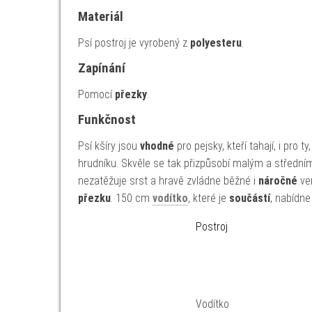
Materiál
Psí postroj je vyrobený z
polyesteru
.
Zapínání
Pomocí
přezky
.
Funkčnost
Psí kšíry jsou
vhodné
pro pejsky, kteří tahají, i pro 
hrudníku. Skvěle se tak přizpůsobí malým a středn
nezatěžuje srst a hravě zvládne běžné i
náročné
ven
přezku
. 150 cm
vodítko
, které je
součástí
, nabídn
Postroj
Vodítko