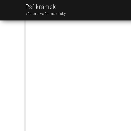
Psí krámek
vše pro vaše mazlíčky