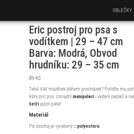
OBLEČKY
Eric postroj pro psa s
vodítkem | 29 – 47 cm
Barva: Modrá, Obvod
hrudníku: 29 – 35 cm
89
Kč
Tahá Váš mazlíček během procházek? Pořiďte mu po
kšíry pro psa. Usnadní
manipulaci
i vedení pejsků a na
šetří
jejich páteř.
Materiál
Psí postroj je vyrobený z
polyesteru
.