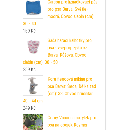
Carson protiznačkovací pás
pro psa Barva: Světle-
modrá, Obvod slabin (cm):
30 - 40
159
Kč
Saša hárací kalhotky pro
psa - vsepropejska.cz
Barva: Růžová, Obvod
slabin (cm): 38 - 50
239
Kč
Kora fleecová mikina pro
psa Barva: Šedá, Délka zad
(cm): 38, Obvod hrudníku:
40 - 44 cm
249
Kč
Černý Vánoční motýlek pro
psa na obojek Rozměr