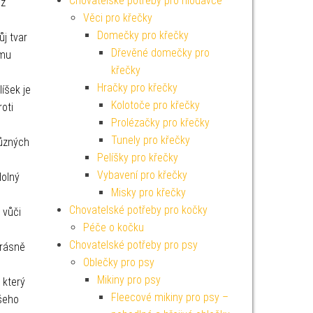
Chovatelské potřeby pro hlodavce
ož
Věci pro křečky
Domečky pro křečky
ůj tvar
Dřevěné domečky pro
emu
křečky
Hračky pro křečky
íšek je
Kolotoče pro křečky
roti
Prolézačky pro křečky
Tunely pro křečky
různých
Pelíšky pro křečky
Vybavení pro křečky
dolný
Misky pro křečky
Chovatelské potřeby pro kočky
 vůči
Péče o kočku
Chovatelské potřeby pro psy
krásně
Oblečky pro psy
Mikiny pro psy
 který
Fleecové mikiny pro psy –
šeho