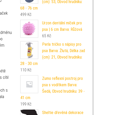
o
(cm): 53, Obvod hrudníku:
68 - 76 cm
raček
499
Kč
Urzon dentální míček pro
psa | 6 cm Barva: Růžová
 odměnu
65
Kč
bo
Perla tričko s nápisy pro
vém
psa Barva: Žlutá, Délka zad
(cm): 21, Obvod hrudníku:
28 - 30 cm
110
Kč
létě
 cítil
Zumo reflexní postroj pro
psa s vodítkem Barva:
ech s
Šedá, Obvod hrudníku: 39 -
ala
41 cm
199
Kč
Sheltie dřevěná dekorace