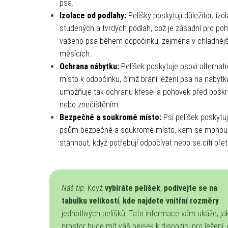
psa.
Izolace od podlahy:
Pelíšky poskytují důležitou izol
studených a tvrdých podlah, což je zásadní pro poh
vašeho psa během odpočinku, zejména v chladnějš
měsících.
Ochrana nábytku:
Pelíšek poskytuje psovi alternati
místo k odpočinku, čímž brání ležení psa na nábytk
umožňuje tak ochranu křesel a pohovek před pošk
nebo znečištěním.
Bezpečné a soukromé místo:
Psí pelíšek poskytu
psům bezpečné a soukromé místo, kam se mohou
stáhnout, když potřebují odpočívat nebo se cítí přetí
Náš tip
: Když
vybíráte pelíšek
,
podívejte se na
tabulku velikostí
,
kde najdete vnitřní rozměry
jednotlivých pelíšků. Tato informace vám ukáže, ja
prostor bude mít váš pejsek k dispozici pro ležení,