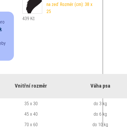
na zeď Rozměr (cm): 38 x
25
439
Kč
ro
k
.
řeby
Vnitřní rozměr
Váha psa
35 x 30
do 3 kg
45 x 40
do 6 kg
70 x 60
do 10 kg