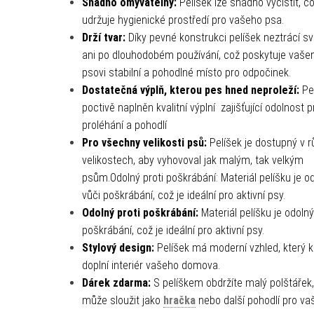
Snadno omyvatelný:
Pelíšek lze snadno vyčistit, c
udržuje hygienické prostředí pro vašeho psa.
Drží tvar:
Díky pevné konstrukci pelíšek neztrácí sv
ani po dlouhodobém používání, což poskytuje vaš
psovi stabilní a pohodlné místo pro odpočinek.
Dostatečná výplň, kterou pes hned neproleží:
Pel
poctivě naplněn kvalitní výplní
zajišťující odolnost p
proléhání a pohodlí
Pro všechny velikosti psů:
Pelíšek je dostupný v 
velikostech, aby vyhovoval jak malým, tak velkým
psům.Odolný proti poškrábání: Materiál pelíšku je o
vůči poškrábání, což je ideální pro aktivní psy.
Odolný proti poškrábání:
Materiál pelíšku je odolný
poškrábání, což je ideální pro aktivní psy.
Stylový design:
Pelíšek má moderní vzhled, který 
doplní interiér vašeho domova.
Dárek zdarma:
S pelíškem obdržíte malý polštářek,
může sloužit jako
hračka
nebo další pohodlí pro va