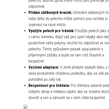
pelechu, abyste zjistili, které místo pes preferuje pr
odpočinek.
Přidání oblíbených hraček:
Umístění oblíbených h
nebo deky do pelechu může pomoci psu rychleji si
zvyknout na nové místo.
Využijte pelech pro trénink:
.Použijte pelech jako
v rámci tréninku. Když váš pes splní nějaký úkol ne
poslechne vaše pokyny, nechte ho odpočívat ve s
pelechu. Tímto způsobem pejsek spojí pelech s
příjemnými zážitky a bude se tam cítit šťastně a
bezpečně.
Sezónní adaptace:
V zimě přidejte teplejší deku, v 
zase poskytněte chladivou podložku, aby se váš pes
pohodlně po celý rok.
Bezpečnost pro štěňata:
Pro štěňata vyberte pel
nízkými okraji a měkkou výplní, aby se snadno dost
dovnitř a ven a zároveň se v něm cítila bezpečně.