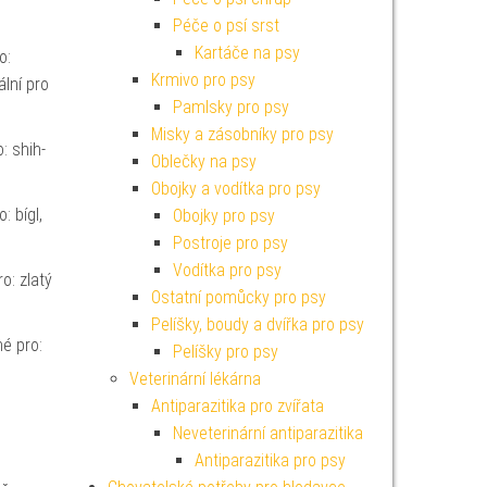
Péče o psí srst
Kartáče na psy
o:
Krmivo pro psy
ální pro
Pamlsky pro psy
Misky a zásobníky pro psy
: shih-
Oblečky na psy
Obojky a vodítka pro psy
: bígl,
Obojky pro psy
Postroje pro psy
Vodítka pro psy
o: zlatý
Ostatní pomůcky pro psy
Pelíšky, boudy a dvířka pro psy
é pro:
Pelíšky pro psy
Veterinární lékárna
Antiparazitika pro zvířata
Neveterinární antiparazitika
Antiparazitika pro psy