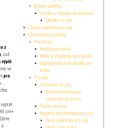
Bytové doplňky
Věšáky a stojany na oblečení
Věšáky na zeď
Chladící doplňky pro psy
Chovatelské potřeby
Pro kočky
n z
Hračky pro kočky
u
, což
Misky a zásobníky pro kočky
 výplň
Odpočívadla a škrabadla pro
upný ve
kočky
ní
pro
Pro psy
h
Cestování se psy
cího
Ostatní potřeby pro
cestování se psem
 vyprat
Hračky pro psy
d 90 cm+
Hygiena a kosmetika pro psy
ůžete
Hárací kalhotky pro psy
k
o
Péče o psí chrup