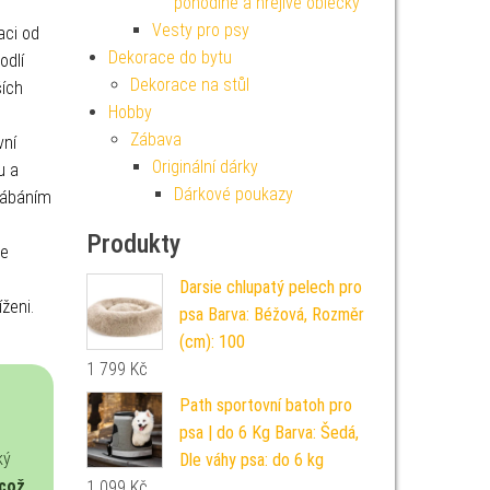
pohodlné a hřejivé oblečky
Vesty pro psy
aci od
Dekorace do bytu
odlí
Dekorace na stůl
ích
Hobby
Zábava
vní
Originální dárky
u a
Dárkové poukazy
rábáním
Produkty
je
Darsie chlupatý pelech pro
ženi.
psa Barva: Béžová, Rozměr
(cm): 100
1 799
Kč
Path sportovní batoh pro
psa | do 6 Kg Barva: Šedá,
ký
Dle váhy psa: do 6 kg
což
1 099
Kč