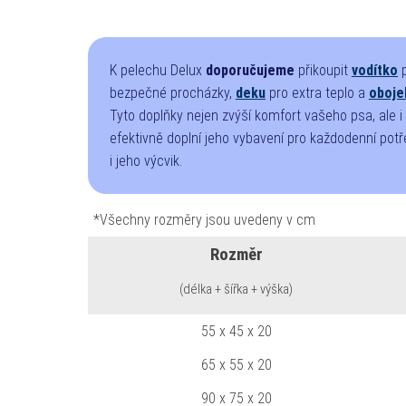
K pelechu Delux
doporučujeme
přikoupit
vodítko
p
bezpečné procházky,
deku
pro extra teplo a
oboje
Tyto doplňky nejen zvýší komfort vašeho psa, ale i
efektivně doplní jeho vybavení pro každodenní pot
i jeho výcvik.
*Všechny rozměry jsou uvedeny v cm
Rozměr
(délka + šířka + výška)
55 x 45 x 20
65 x 55 x 20
90 x 75 x 20