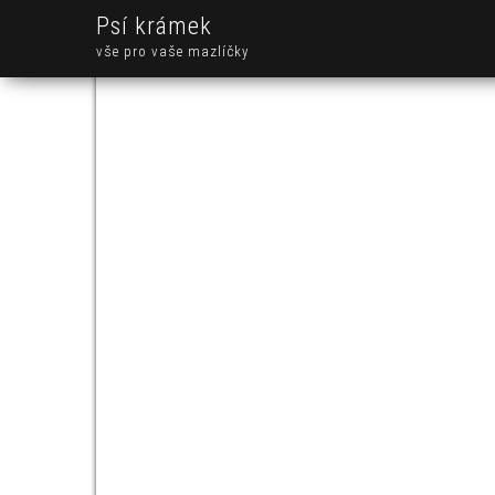
Psí krámek
vše pro vaše mazlíčky