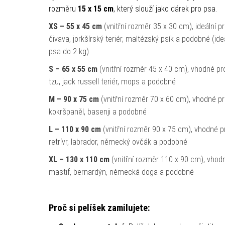
rozměru
15 x 15 cm
, který slouží jako dárek pro psa.
XS – 55 x 45 cm
(vnitřní rozměr 35 x 30 cm), ideální pr
čivava, jorkšírský teriér, maltézský psík a podobné (ide
psa do 2 kg)
S – 65 x 55 cm
(vnitřní rozměr 45 x 40 cm), vhodné pro
tzu, jack russell teriér, mops a podobné
M – 90 x 75 cm
(vnitřní rozměr 70 x 60 cm), vhodné pro
kokršpaněl, basenji a podobné
L – 110 x 90 cm
(vnitřní rozměr 90 x 75 cm), vhodné pr
retrívr, labrador, německý ovčák a podobné
XL – 130 x 110 cm
(vnitřní rozměr 110 x 90 cm), vhodn
mastif, bernardýn, německá doga a podobné
Proč si pelíšek zamilujete: