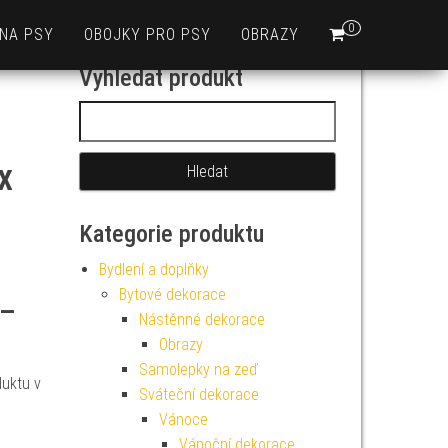
0
 NA PSY
OBOJKY PRO PSY
OBRAZY
Vyhledat produkt
Vyhledávání
x
Kategorie produktu
Bydlení a doplňky
Bytové dekorace
 –
Nástěnné dekorace
Obrazy
Samolepky na zeď
duktu v
Sváteční dekorace
Vánoce
Vánoční dekorace