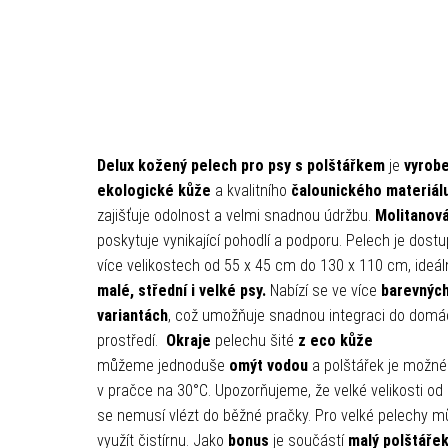
Delux kožený pelech pro psy s polštářkem
je
vyrobe
ekologické kůže
a kvalitního
čalounického materiál
zajišťuje odolnost a velmi snadnou údržbu.
Molitanová
poskytuje vynikající pohodlí a podporu. Pelech je dost
více velikostech od 55 x 45 cm do 130 x 110 cm, ideál
malé, střední i velké psy.
Nabízí se ve více
barevnýc
variantách
, což umožňuje snadnou integraci do domá
prostředí.
Okraje
pelechu šité
z eco kůže
můžeme jednoduše
omýt vodou
a polštářek je možné
v pračce na 30°C.
Upozorňujeme, že velké velikosti o
se nemusí vlézt do běžné pračky. Pro velké pelechy m
využít čistírnu. Jako
bonus
je součástí
malý polštáře