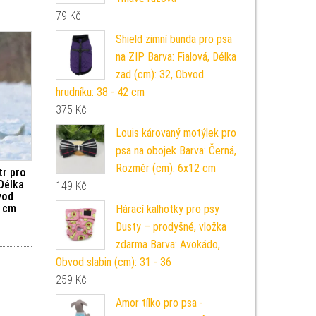
79
Kč
Shield zimní bunda pro psa
na ZIP Barva: Fialová, Délka
zad (cm): 32, Obvod
hrudníku: 38 - 42 cm
375
Kč
Louis károvaný motýlek pro
psa na obojek Barva: Černá,
Rozměr (cm): 6x12 cm
tr pro
Délka
149
Kč
vod
0 cm
Hárací kalhotky pro psy
Dusty – prodyšné, vložka
zdarma Barva: Avokádo,
Obvod slabin (cm): 31 - 36
259
Kč
Amor tílko pro psa -