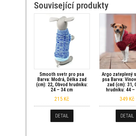
Související produkty
Smooth svetr pro psa
Argo zateplený s
Barva: Modrá, Délka zad
psa Barva: Vínov
(cm): 22, Obvod hrudníku:
zad (cm): 31,
24 – 34 cm
hrudníku: 44 –
215
Kč
349
Kč
DETAIL
DETAIL