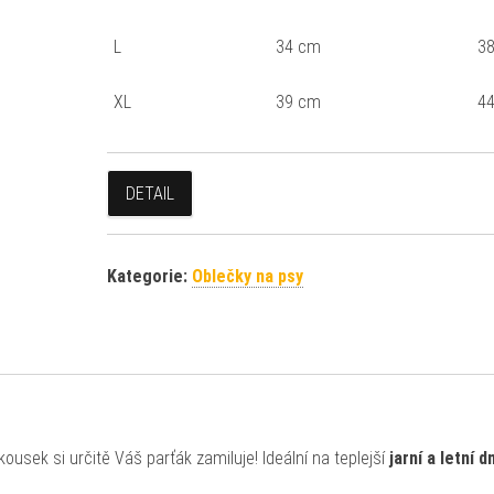
L
34 cm
38
XL
39 cm
44
DETAIL
Kategorie:
Oblečky na psy
ousek si určitě Váš parťák zamiluje! Ideální na teplejší
jarní a letní d