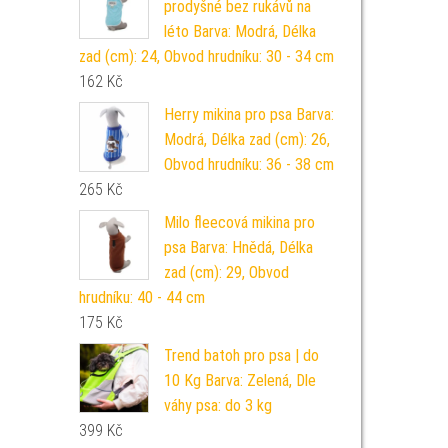
prodyšné bez rukávů na
léto Barva: Modrá, Délka
zad (cm): 24, Obvod hrudníku: 30 - 34 cm
162
Kč
Herry mikina pro psa Barva:
Modrá, Délka zad (cm): 26,
Obvod hrudníku: 36 - 38 cm
265
Kč
Milo fleecová mikina pro
psa Barva: Hnědá, Délka
zad (cm): 29, Obvod
hrudníku: 40 - 44 cm
175
Kč
Trend batoh pro psa | do
10 Kg Barva: Zelená, Dle
váhy psa: do 3 kg
399
Kč