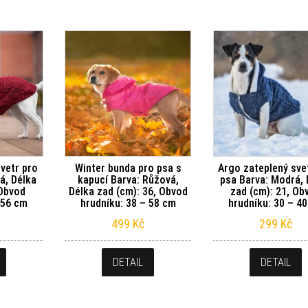
vetr pro
Winter bunda pro psa s
Argo zateplený sve
á, Délka
kapucí Barva: Růžová,
psa Barva: Modrá, 
 Obvod
Délka zad (cm): 36, Obvod
zad (cm): 21, Ob
 56 cm
hrudníku: 38 – 58 cm
hrudníku: 30 – 4
499
Kč
299
Kč
DETAIL
DETAIL