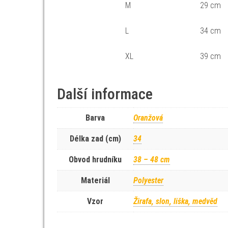
M
29 cm
L
34 cm
XL
39 cm
Další informace
Barva
Oranžová
Délka zad (cm)
34
Obvod hrudníku
38 – 48 cm
Materiál
Polyester
Vzor
Žirafa, slon, liška, medvěd