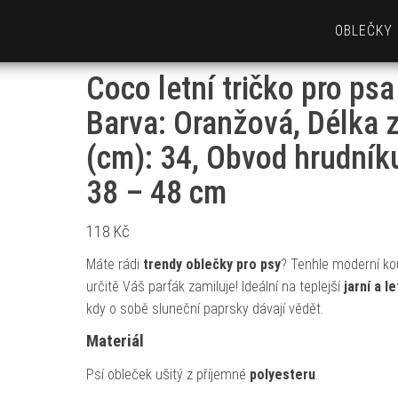
OBLEČKY
Coco letní tričko pro psa
Barva: Oranžová, Délka 
(cm): 34, Obvod hrudník
38 – 48 cm
118
Kč
Máte rádi
trendy oblečky pro psy
? Tenhle moderní ko
určitě Váš parťák zamiluje! Ideální na teplejší
jarní a l
kdy o sobě sluneční paprsky dávají vědět.
Materiál
Psí obleček ušitý z příjemné
polyesteru
.