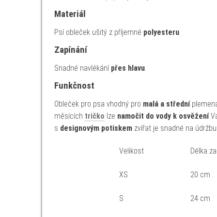
Materiál
Psí obleček ušitý z příjemné
polyesteru
.
Zapínání
Snadné navlékání
přes hlavu
.
Funkčnost
Obleček pro psa vhodný pro
malá a střední
plemena.
měsících
tričko
lze
namočit do vody k osvěžení
Va
s
designovým potiskem
zvířat je snadné na údržbu 
Velikost
Délka z
XS
20 cm
S
24 cm