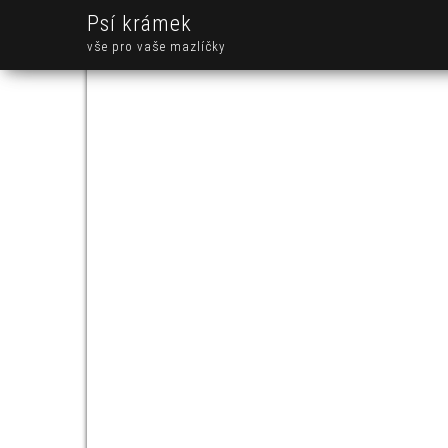
Psí krámek
vše pro vaše mazlíčky