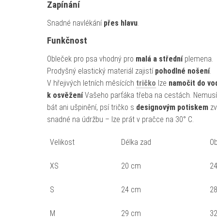
Zapínání
Snadné navlékání
přes hlavu
.
Funkčnost
Obleček pro psa vhodný pro
malá a střední
plemena.
Prodyšný elastický materiál zajistí
pohodlné nošení
.
V hřejivých letních měsících
tričko
lze
namočit do vo
k osvěžení
Vašeho parťáka třeba na cestách. Nemusí
bát ani ušpinění, psí tričko s
designovým potiskem
zví
snadné na údržbu – lze prát v pračce na 30° C.
Velikost
Délka zad
Ob
XS
20 cm
24
S
24 cm
28
M
29 cm
32