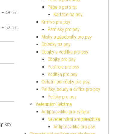
Péče o psí srst
 – 48 cm
Kartáče na psy
Krmivo pro psy
 – 52 cm
Pamlsky pro psy
Misky a zásobníky pro psy
Oblečky na psy
Obojky a vodítka pro psy
Obojky pro psy
Postroje pro psy
Vodítka pro psy
Ostatní pomůcky pro psy
Pelíšky, boudy a dvířka pro psy
Pelíšky pro psy
Veterinární lékárna
Antiparazitika pro zvířata
Neveterinární antiparazitika
ny
, kdy
Antiparazitika pro psy