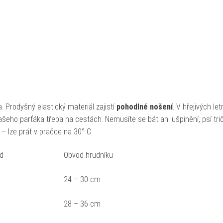
 Prodyšný elastický materiál zajistí
pohodlné nošení
. V hřejivých let
šeho parťáka třeba na cestách. Nemusíte se bát ani ušpinění, psí tri
– lze prát v pračce na 30° C.
ad
Obvod hrudníku
24 – 30 cm
28 – 36 cm