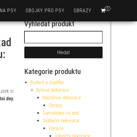
0
 NA PSY
OBOJKY PRO PSY
OBRAZY
Vyhledat produkt
Vyhledávání
zad
u:
Kategorie produktu
Bydlení a doplňky
Bytové dekorace
usek si
Nástěnné dekorace
etní dny
,
Obrazy
Samolepky na zeď
Sváteční dekorace
Vánoce
Vánoční dekorace