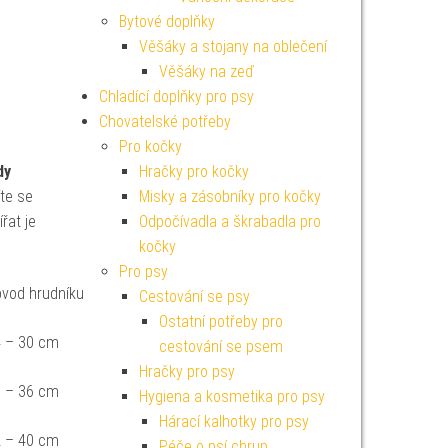
Bytové doplňky
Věšáky a stojany na oblečení
Věšáky na zeď
Chladící doplňky pro psy
Chovatelské potřeby
Pro kočky
dy
Hračky pro kočky
te se
Misky a zásobníky pro kočky
řat je
Odpočívadla a škrabadla pro
kočky
Pro psy
vod hrudníku
Cestování se psy
Ostatní potřeby pro
 – 30 cm
cestování se psem
Hračky pro psy
 – 36 cm
Hygiena a kosmetika pro psy
Hárací kalhotky pro psy
 – 40 cm
Péče o psí chrup