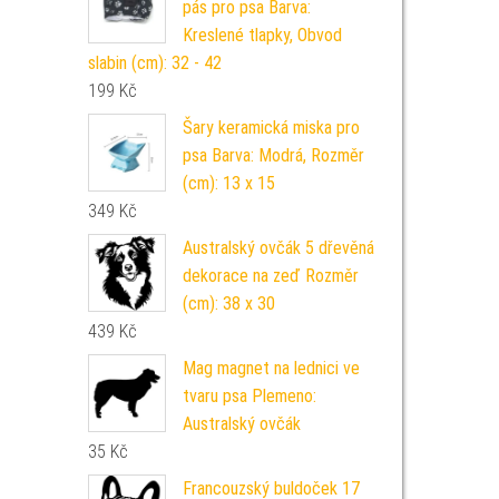
pás pro psa Barva:
Kreslené tlapky, Obvod
slabin (cm): 32 - 42
199
Kč
Šary keramická miska pro
psa Barva: Modrá, Rozměr
(cm): 13 x 15
349
Kč
Australský ovčák 5 dřevěná
dekorace na zeď Rozměr
(cm): 38 x 30
439
Kč
Mag magnet na lednici ve
tvaru psa Plemeno:
Australský ovčák
35
Kč
Francouzský buldoček 17