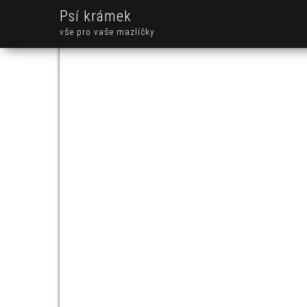
Psí krámek
vše pro vaše mazlíčky