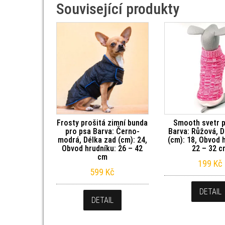
Související produkty
Frosty prošitá zimní bunda
Smooth svetr 
pro psa Barva: Černo-
Barva: Růžová, D
modrá, Délka zad (cm): 24,
(cm): 18, Obvod 
Obvod hrudníku: 26 – 42
22 – 32 
cm
199
Kč
599
Kč
DETAIL
DETAIL