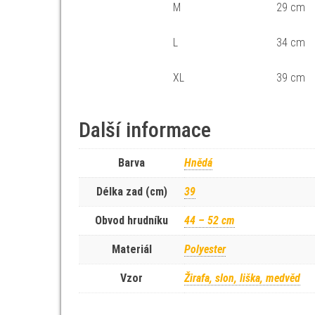
M
29 cm
L
34 cm
XL
39 cm
Další informace
Barva
Hnědá
Délka zad (cm)
39
Obvod hrudníku
44 – 52 cm
Materiál
Polyester
Vzor
Žirafa, slon, liška, medvěd