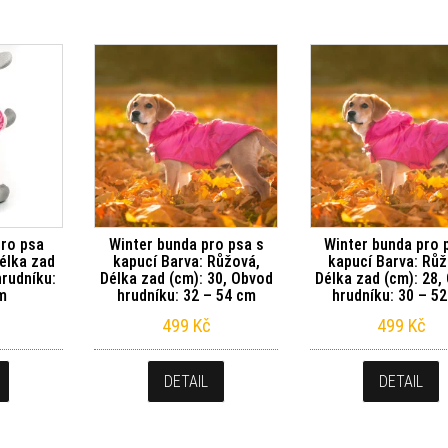
pro psa
Winter bunda pro psa s
Winter bunda pro 
élka zad
kapucí Barva: Růžová,
kapucí Barva: Růž
hrudníku:
Délka zad (cm): 30, Obvod
Délka zad (cm): 28,
cm
hrudníku: 32 – 54 cm
hrudníku: 30 – 5
499
Kč
499
Kč
DETAIL
DETAIL