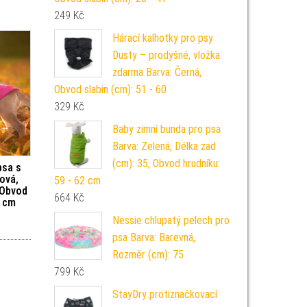
249
Kč
Hárací kalhotky pro psy
Dusty – prodyšné, vložka
zdarma Barva: Černá,
Obvod slabin (cm): 51 - 60
329
Kč
Baby zimní bunda pro psa
Barva: Zelená, Délka zad
(cm): 35, Obvod hrudníku:
psa s
ová,
59 - 62 cm
 Obvod
664
Kč
2 cm
Nessie chlupatý pelech pro
psa Barva: Barevná,
Rozměr (cm): 75
799
Kč
StayDry protiznačkovací