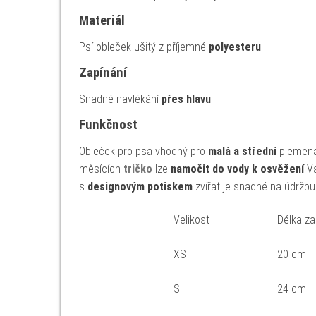
Materiál
Psí obleček ušitý z příjemné
polyesteru
.
Zapínání
Snadné navlékání
přes hlavu
.
Funkčnost
Obleček pro psa vhodný pro
malá a střední
plemena.
měsících
tričko
lze
namočit do vody k osvěžení
Va
s
designovým potiskem
zvířat je snadné na údržbu 
Velikost
Délka z
XS
20 cm
S
24 cm