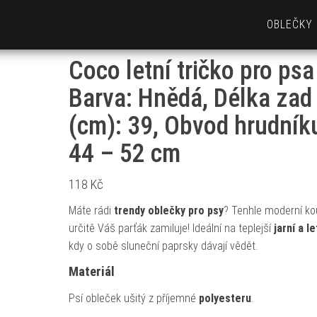
OBLEČKY
Coco letní tričko pro psa
Barva: Hnědá, Délka zad
(cm): 39, Obvod hrudník
44 – 52 cm
118
Kč
Máte rádi
trendy oblečky pro psy
? Tenhle moderní ko
určitě Váš parťák zamiluje! Ideální na teplejší
jarní a l
kdy o sobě sluneční paprsky dávají vědět.
Materiál
Psí obleček ušitý z příjemné
polyesteru
.