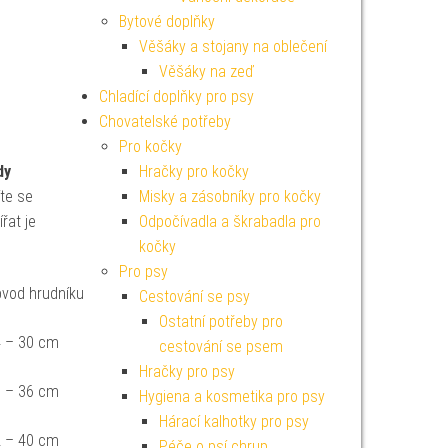
Bytové doplňky
Věšáky a stojany na oblečení
Věšáky na zeď
Chladící doplňky pro psy
Chovatelské potřeby
Pro kočky
dy
Hračky pro kočky
te se
Misky a zásobníky pro kočky
řat je
Odpočívadla a škrabadla pro
kočky
Pro psy
vod hrudníku
Cestování se psy
Ostatní potřeby pro
 – 30 cm
cestování se psem
Hračky pro psy
 – 36 cm
Hygiena a kosmetika pro psy
Hárací kalhotky pro psy
 – 40 cm
Péče o psí chrup