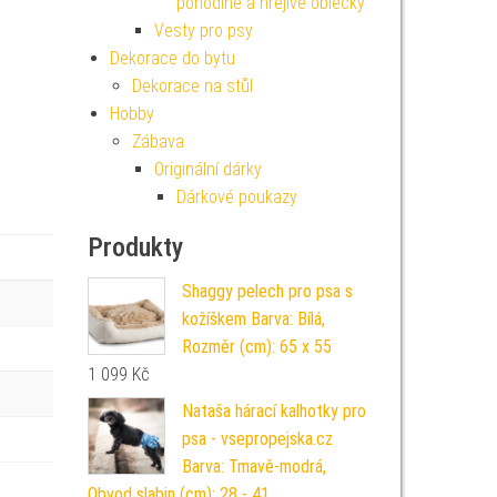
pohodlné a hřejivé oblečky
Vesty pro psy
Dekorace do bytu
Dekorace na stůl
Hobby
Zábava
Originální dárky
Dárkové poukazy
Produkty
Shaggy pelech pro psa s
kožíškem Barva: Bílá,
Rozměr (cm): 65 x 55
1 099
Kč
Nataša hárací kalhotky pro
psa - vsepropejska.cz
Barva: Tmavě-modrá,
Obvod slabin (cm): 28 - 41