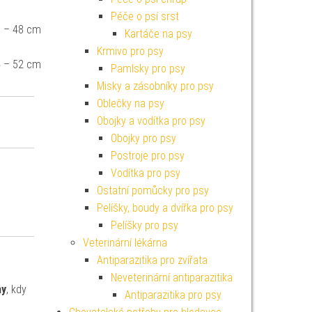
Péče o psí srst
 – 48 cm
Kartáče na psy
Krmivo pro psy
 – 52 cm
Pamlsky pro psy
Misky a zásobníky pro psy
Oblečky na psy
Obojky a vodítka pro psy
Obojky pro psy
Postroje pro psy
Vodítka pro psy
Ostatní pomůcky pro psy
Pelíšky, boudy a dvířka pro psy
Pelíšky pro psy
Veterinární lékárna
Antiparazitika pro zvířata
Neveterinární antiparazitika
ny
, kdy
Antiparazitika pro psy