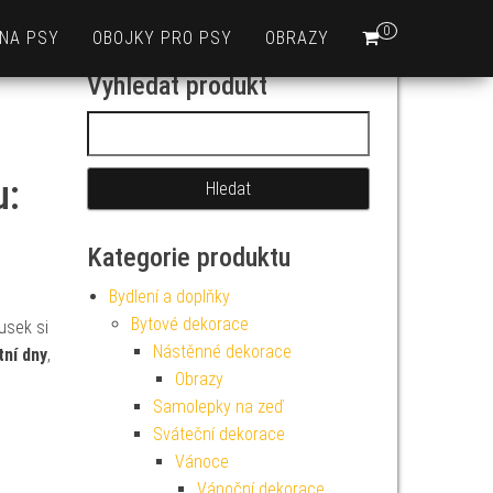
0
 NA PSY
OBOJKY PRO PSY
OBRAZY
Vyhledat produkt
Vyhledávání
u:
Kategorie produktu
Bydlení a doplňky
Bytové dekorace
usek si
Nástěnné dekorace
etní dny
,
Obrazy
Samolepky na zeď
Sváteční dekorace
Vánoce
Vánoční dekorace