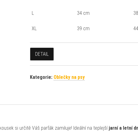
L
34 cm
38
XL
39 cm
44
DETAIL
Kategorie:
Oblečky na psy
ousek si určitě Váš parťák zamiluje! Ideální na teplejší
jarní a letní d