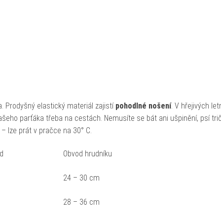
 Prodyšný elastický materiál zajistí
pohodlné nošení
. V hřejivých let
šeho parťáka třeba na cestách. Nemusíte se bát ani ušpinění, psí tri
– lze prát v pračce na 30° C.
ad
Obvod hrudníku
24 – 30 cm
28 – 36 cm