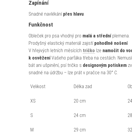
Zapínání
Snadné navlékání
přes hlavu
.
Funkčnost
Obleček pro psa vhodný pro
malá a střední
plemena.
Prodyšný elastický materiál zajistí
pohodlné nošení
.
V hřejivých letních měsících
tričko
lze
namočit do vo
k osvěžení
Vašeho parťáka třeba na cestách. Nemusí
bát ani ušpinění, psí tričko s
designovým potiskem
zví
snadné na údržbu – lze prát v pračce na 30° C.
Velikost
Délka zad
Ob
XS
20 cm
24
S
24 cm
28
M
29 cm
32