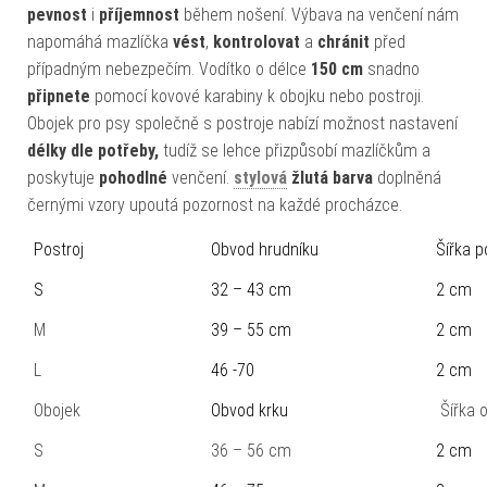
pevnost
i
příjemnost
během nošení. Výbava na venčení nám
napomáhá mazlíčka
vést
,
kontrolovat
a
chránit
před
případným nebezpečím. Vodítko o délce
150 cm
snadno
připnete
pomocí kovové karabiny k obojku nebo postroji.
Obojek pro psy společně s postroje nabízí možnost nastavení
délky dle potřeby,
tudíž se lehce přizpůsobí mazlíčkům a
poskytuje
pohodlné
venčení.
stylová
žlutá barva
doplněná
černými vzory upoutá pozornost na každé procházce.
Postroj
Obvod hrudníku
Šířka 
S
32 – 43 cm
2 cm
M
39 – 55 cm
2 cm
L
46 -70
2 cm
Obojek
Obvod krku
Šířka 
S
36 – 56 cm
2 cm