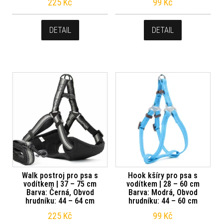
225
Kč
99
Kč
DETAIL
DETAIL
Walk postroj pro psa s
Hook kšíry pro psa s
vodítkem | 37 – 75 cm
vodítkem | 28 – 60 cm
Barva: Černá, Obvod
Barva: Modrá, Obvod
hrudníku: 44 – 64 cm
hrudníku: 44 – 60 cm
225
Kč
99
Kč