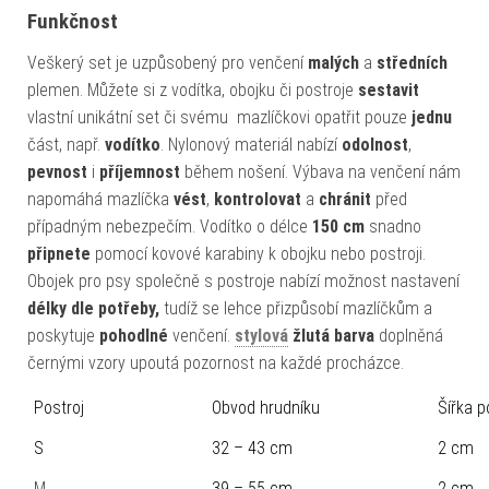
Funkčnost
Veškerý set je uzpůsobený pro venčení
malých
a
středních
plemen. Můžete si z vodítka, obojku či postroje
sestavit
vlastní unikátní set či svému
mazlíčkovi opatřit pouze
jednu
část, např.
vodítko
. Nylonový materiál nabízí
odolnost
,
pevnost
i
příjemnost
během nošení. Výbava na venčení nám
napomáhá mazlíčka
vést
,
kontrolovat
a
chránit
před
případným nebezpečím. Vodítko o délce
150 cm
snadno
připnete
pomocí kovové karabiny k obojku nebo postroji.
Obojek pro psy společně s postroje nabízí možnost nastavení
délky dle potřeby,
tudíž se lehce přizpůsobí mazlíčkům a
poskytuje
pohodlné
venčení.
stylová
žlutá barva
doplněná
černými vzory upoutá pozornost na každé procházce.
Postroj
Obvod hrudníku
Šířka 
S
32 – 43 cm
2 cm
M
39 – 55 cm
2 cm