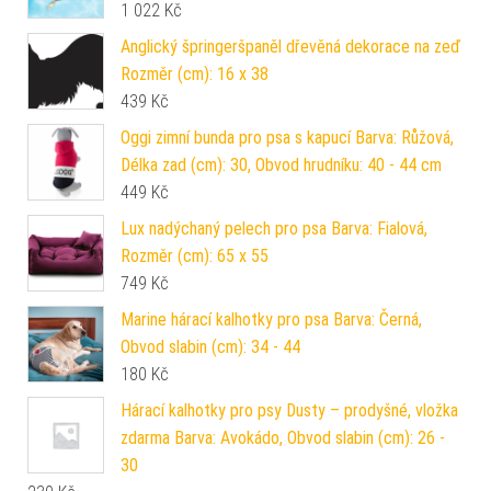
1 022
Kč
Anglický špringeršpaněl dřevěná dekorace na zeď
Rozměr (cm): 16 x 38
439
Kč
Oggi zimní bunda pro psa s kapucí Barva: Růžová,
Délka zad (cm): 30, Obvod hrudníku: 40 - 44 cm
449
Kč
Lux nadýchaný pelech pro psa Barva: Fialová,
Rozměr (cm): 65 x 55
749
Kč
Marine hárací kalhotky pro psa Barva: Černá,
Obvod slabin (cm): 34 - 44
180
Kč
Hárací kalhotky pro psy Dusty – prodyšné, vložka
zdarma Barva: Avokádo, Obvod slabin (cm): 26 -
30