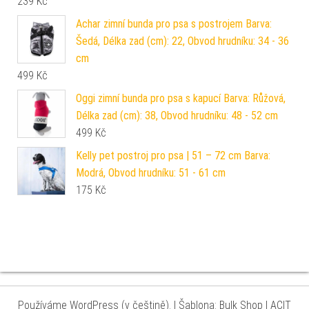
239
Kč
Achar zimní bunda pro psa s postrojem Barva:
Šedá, Délka zad (cm): 22, Obvod hrudníku: 34 - 36
cm
499
Kč
Oggi zimní bunda pro psa s kapucí Barva: Růžová,
Délka zad (cm): 38, Obvod hrudníku: 48 - 52 cm
499
Kč
Kelly pet postroj pro psa | 51 – 72 cm Barva:
Modrá, Obvod hrudníku: 51 - 61 cm
175
Kč
Používáme WordPress (v češtině).
|
Šablona: Bulk Shop
| ACIT