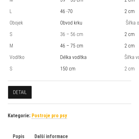
L
46 -70
2 cm
Obojek
Obvod krku
Šířka 
S
36 – 56 cm
2 cm
M
46 – 75 cm
2 cm
Vodítko
Délka vodítka
Šířka v
S
150 cm
2 cm
DETAIL
Kategorie:
Postroje pro psy
Popis
Další informace