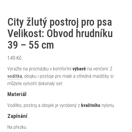
City žlutý postroj pro psa
Velikost: Obvod hrudníku
39 – 55 cm
149
Kč
Vyražte na procházku v komfortní
výbavě
na venčení. Z
vodítka
, obojku i postoje pro malé a středná mazlíčky si
můžete vytvořit dokonalý set.
Materiál
Vodítko, postroj a obojek je vyrobený z
kvalitního
nylonu.
Zapínání
Na přezku.