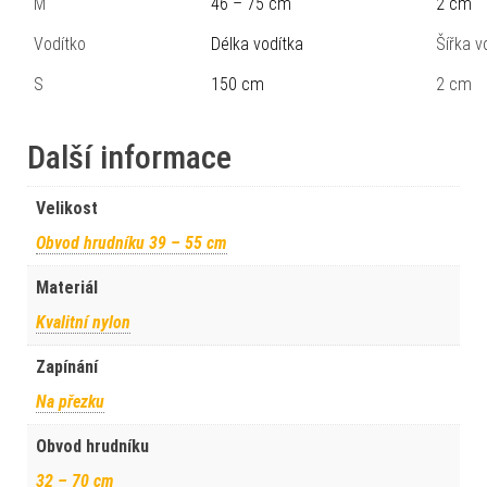
M
46 – 75 cm
2 cm
Vodítko
Délka vodítka
Šířka v
S
150 cm
2 cm
Další informace
Velikost
Obvod hrudníku 39 – 55 cm
Materiál
Kvalitní nylon
Zapínání
Na přezku
Obvod hrudníku
32 – 70 cm