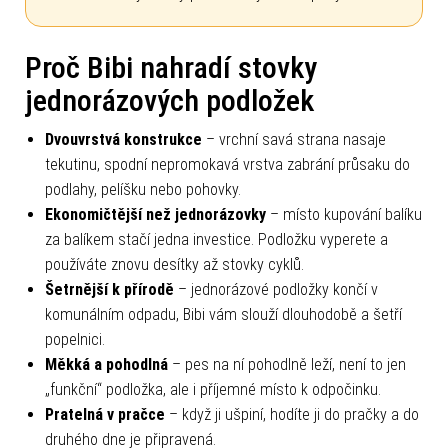
Proč Bibi nahradí stovky
jednorázových podložek
Dvouvrstvá konstrukce
– vrchní savá strana nasaje
tekutinu, spodní nepromokavá vrstva zabrání průsaku do
podlahy, pelíšku nebo pohovky.
Ekonomičtější než jednorázovky
– místo kupování balíku
za balíkem stačí jedna investice. Podložku vyperete a
používáte znovu desítky až stovky cyklů.
Šetrnější k přírodě
– jednorázové podložky končí v
komunálním odpadu, Bibi vám slouží dlouhodobě a šetří
popelnici.
Měkká a pohodlná
– pes na ní pohodlně leží, není to jen
„funkční“ podložka, ale i příjemné místo k odpočinku.
Pratelná v pračce
– když ji ušpiní, hodíte ji do pračky a do
druhého dne je připravená.