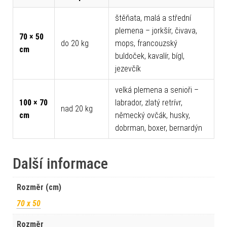
štěňata, malá a střední
plemena – jorkšír, čivava,
70 × 50
do 20 kg
mops, francouzský
cm
buldoček, kavalír, bígl,
jezevčík
velká plemena a senioři –
100 × 70
labrador, zlatý retrívr,
nad 20 kg
cm
německý ovčák, husky,
dobrman, boxer, bernardýn
Další informace
Rozměr (cm)
70 x 50
Rozměr