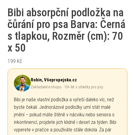
Bibi absorpční podložka na
čůrání pro psa Barva: Černá
s tlapkou, Rozměr (cm): 70
x 50
199
Kč
Robin, Všepropejska.cz
Zakladatel e-shopu · 10+ let s oblečky pro psy
Bibi je naše vlastní podložka a vyřeší daleko víc, než
byste čekali. Jednorázové podložky umí stát malé
jmění – pokud máte štěně v nácviku nebo seniora s
inkontinencí, projdete jich klidně i deset za týden. Bibi
vyperete v pračce a používáte stále dokola. Za pár