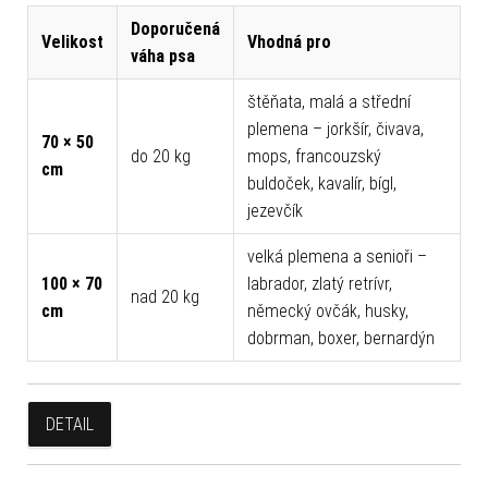
Doporučená
Velikost
Vhodná pro
váha psa
štěňata, malá a střední
plemena – jorkšír, čivava,
70 × 50
do 20 kg
mops, francouzský
cm
buldoček, kavalír, bígl,
jezevčík
velká plemena a senioři –
100 × 70
labrador, zlatý retrívr,
nad 20 kg
cm
německý ovčák, husky,
dobrman, boxer, bernardýn
DETAIL