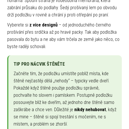
nohama. Spodní strana je voděodolná membrána, která
zabrání průsaku do podlahy. Šedý prošívaný lem po obvodu
drží podložku v rovině a chrání ji proti otřepání po praní.
Vyberete si
z více designů
– od jednoduchého černého
prošívání přes srdíčka až po hravé packy. Tak aby podložka
pasovala do bytu a ne aby vám trčela ze země jako něco, co
byste raději schovali.
TIP PRO NÁCVIK ŠTĚNĚTE
Začněte tím, že podložku umístíte poblíž místa, kde
štěně nejčastěji dělá „nehody“ – typicky vedle dveří.
Pokaždé když štěně použije podložku správně,
pochvalte ho slovem i pamlskem. Postupně podložku
posouvejte blíž ke dveřím, až jednoho dne štěně samo
zaškrábe a chce ven. Důležité je
nikdy nehubovat
, když
se mine – štěně si spojí trestání s močením, ne s
místem, a problém se zhorší.