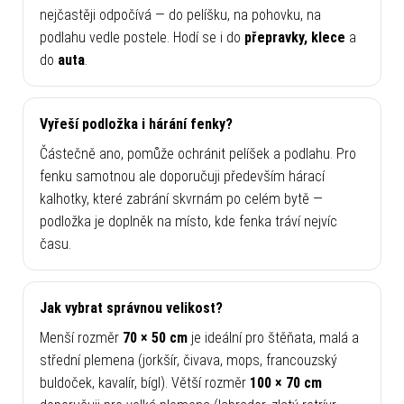
nejčastěji odpočívá — do pelíšku, na pohovku, na
podlahu vedle postele. Hodí se i do
přepravky, klece
a
do
auta
.
Vyřeší podložka i hárání fenky?
Částečně ano, pomůže ochránit pelíšek a podlahu. Pro
fenku samotnou ale doporučuji především hárací
kalhotky, které zabrání skvrnám po celém bytě —
podložka je doplněk na místo, kde fenka tráví nejvíc
času.
Jak vybrat správnou velikost?
Menší rozměr
70 × 50 cm
je ideální pro štěňata, malá a
střední plemena (jorkšír, čivava, mops, francouzský
buldoček, kavalír, bígl). Větší rozměr
100 × 70 cm