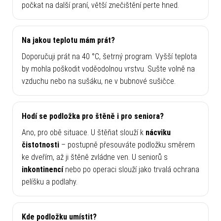
počkat na další praní, větší znečištění perte hned.
Na jakou teplotu mám prát?
Doporučuji prát na 40 °C, šetrný program. Vyšší teplota
by mohla poškodit voděodolnou vrstvu. Sušte volně na
vzduchu nebo na sušáku, ne v bubnové sušičce.
Hodí se podložka pro štěně i pro seniora?
Ano, pro obě situace. U štěňat slouží k
nácviku
čistotnosti
– postupně přesouváte podložku směrem
ke dveřím, až ji štěně zvládne ven. U seniorů s
inkontinencí
nebo po operaci slouží jako trvalá ochrana
pelíšku a podlahy.
Kde podložku umístit?