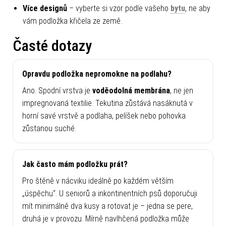
Více designů
– vyberte si vzor podle vašeho
bytu
, ne aby
vám podložka křičela ze země.
Časté dotazy
Opravdu podložka nepromokne na podlahu?
Ano. Spodní vrstva je
voděodolná membrána
, ne jen
impregnovaná textilie. Tekutina zůstává nasáknutá v
horní savé vrstvě a podlaha, pelíšek nebo pohovka
zůstanou suché.
Jak často mám podložku prát?
Pro štěně v nácviku ideálně po každém větším
„úspěchu“. U seniorů a inkontinentních psů doporučuji
mít minimálně dva kusy a rotovat je – jedna se pere,
druhá je v provozu. Mírně navlhčená podložka může