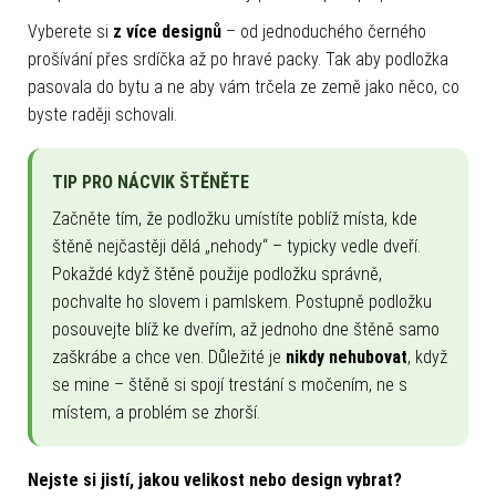
Vyberete si
z více designů
– od jednoduchého černého
prošívání přes srdíčka až po hravé packy. Tak aby podložka
pasovala do bytu a ne aby vám trčela ze země jako něco, co
byste raději schovali.
TIP PRO NÁCVIK ŠTĚNĚTE
Začněte tím, že podložku umístíte poblíž místa, kde
štěně nejčastěji dělá „nehody“ – typicky vedle dveří.
Pokaždé když štěně použije podložku správně,
pochvalte ho slovem i pamlskem. Postupně podložku
posouvejte blíž ke dveřím, až jednoho dne štěně samo
zaškrábe a chce ven. Důležité je
nikdy nehubovat
, když
se mine – štěně si spojí trestání s močením, ne s
místem, a problém se zhorší.
Nejste si jistí, jakou velikost nebo design vybrat?