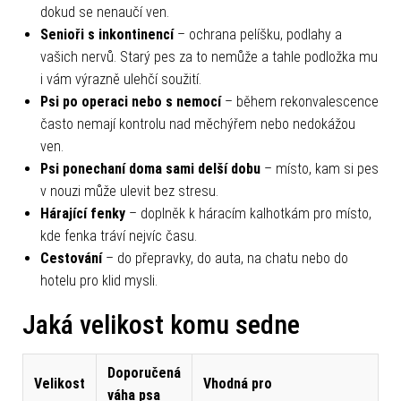
dokud se nenaučí ven.
Senioři s inkontinencí
– ochrana pelíšku, podlahy a
vašich nervů. Starý pes za to nemůže a tahle podložka mu
i vám výrazně ulehčí soužití.
Psi po operaci nebo s nemocí
– během rekonvalescence
často nemají kontrolu nad měchýřem nebo nedokážou
ven.
Psi ponechaní doma sami delší dobu
– místo, kam si pes
v nouzi může ulevit bez stresu.
Hárající fenky
– doplněk k háracím kalhotkám pro místo,
kde fenka tráví nejvíc času.
Cestování
– do přepravky, do auta, na chatu nebo do
hotelu pro klid mysli.
Jaká velikost komu sedne
Doporučená
Velikost
Vhodná pro
váha psa