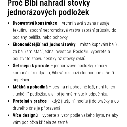
Proč Bibi nahradí stovky
jednorázových podložek
Dvouvrstvá konstrukce
– vrchní savá strana nasaje
tekutinu, spodní nepromokavá vrstva zabrání průsaku do
podlahy, pelíšku nebo pohovky.
Ekonomičtější než jednorázovky
– místo kupování balíku
za balíkem stačí jedna investice. Podložku vyperete a
používáte znovu desítky až stovky cyklů.
Šetrnější k přírodě
– jednorázové podložky končí v
komunálním odpadu, Bibi vám slouží dlouhodobě a šetří
popelnici.
Měkká a pohodlná
– pes na ní pohodlně leží, není to jen
„funkční“ podložka, ale i příjemné místo k odpočinku.
Pratelná v pračce
– když ji ušpiní, hodíte ji do pračky a do
druhého dne je připravená.
Více designů
– vyberte si vzor podle vašeho
bytu
, ne aby
vám podložka křičela ze země.