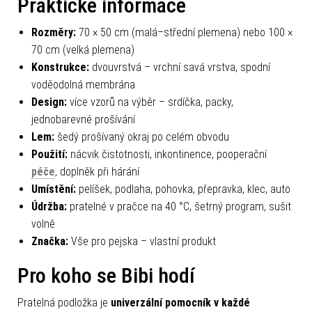
Praktické informace
Rozměry:
70 × 50 cm (malá–střední plemena) nebo 100 ×
70 cm (velká plemena)
Konstrukce:
dvouvrstvá – vrchní savá vrstva, spodní
voděodolná membrána
Design:
více vzorů na výběr – srdíčka, packy,
jednobarevné prošívání
Lem:
šedý prošívaný okraj po celém obvodu
Použití:
nácvik čistotnosti, inkontinence, pooperační
péče
, doplněk při hárání
Umístění:
pelíšek, podlaha, pohovka, přepravka, klec, auto
Údržba:
pratelné v pračce na 40 °C, šetrný program, sušit
volně
Značka:
Vše pro pejska – vlastní produkt
Pro koho se Bibi hodí
Pratelná podložka je
univerzální pomocník v každé