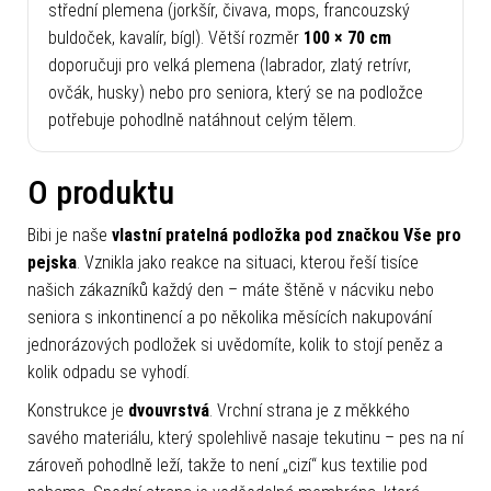
střední plemena (jorkšír, čivava, mops, francouzský
buldoček, kavalír, bígl). Větší rozměr
100 × 70 cm
doporučuji pro velká plemena (labrador, zlatý retrívr,
ovčák, husky) nebo pro seniora, který se na podložce
potřebuje pohodlně natáhnout celým tělem.
O produktu
Bibi je naše
vlastní pratelná podložka pod značkou Vše pro
pejska
. Vznikla jako reakce na situaci, kterou řeší tisíce
našich zákazníků každý den – máte štěně v nácviku nebo
seniora s inkontinencí a po několika měsících nakupování
jednorázových podložek si uvědomíte, kolik to stojí peněz a
kolik odpadu se vyhodí.
Konstrukce je
dvouvrstvá
. Vrchní strana je z měkkého
savého materiálu, který spolehlivě nasaje tekutinu – pes na ní
zároveň pohodlně leží, takže to není „cizí“ kus textilie pod