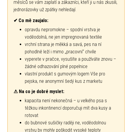
měsíců se vám zaplatí a zákazníci, kteří ji u nás zkusili,
jednorázovky už zpátky nehledají.
✔ Co mě zaujalo:
opravdu nepromokne – spodní vrstva je
voděodolná, ne jen impregnovaná textilie
vrchní strana je měkká a savá, pes na ní
pohodlně leží i mimo „pracovní“ chvíle
vyperete v pračce, vysušíte a používáte znovu –
žádné odhazování plné popelnice
vlastní produkt s gumovým logem Vše pro
pejska, ne anonymní šedý kus z marketu
⚠ Na co je dobré myslet:
kapacita není nekonečná – u velkého psa s
těžkou inkontinencí doporučuji mít dva kusy a
rotovat
do bubnové sušičky raději ne, voděodolnou
vrstvu by mohly poškodit vysoké teploty