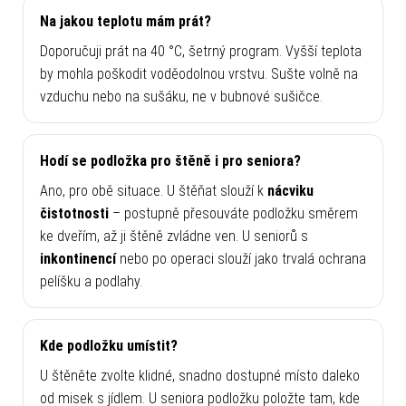
Na jakou teplotu mám prát?
Doporučuji prát na 40 °C, šetrný program. Vyšší teplota
by mohla poškodit voděodolnou vrstvu. Sušte volně na
vzduchu nebo na sušáku, ne v bubnové sušičce.
Hodí se podložka pro štěně i pro seniora?
Ano, pro obě situace. U štěňat slouží k
nácviku
čistotnosti
– postupně přesouváte podložku směrem
ke dveřím, až ji štěně zvládne ven. U seniorů s
inkontinencí
nebo po operaci slouží jako trvalá ochrana
pelíšku a podlahy.
Kde podložku umístit?
U štěněte zvolte klidné, snadno dostupné místo daleko
od misek s jídlem. U seniora podložku položte tam, kde