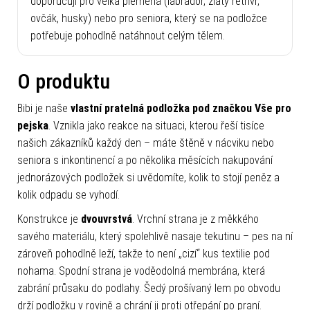
doporučuji pro velká plemena (labrador, zlatý retrívr,
ovčák, husky) nebo pro seniora, který se na podložce
potřebuje pohodlně natáhnout celým tělem.
O produktu
Bibi je naše
vlastní pratelná podložka pod značkou Vše pro
pejska
. Vznikla jako reakce na situaci, kterou řeší tisíce
našich zákazníků každý den – máte štěně v nácviku nebo
seniora s inkontinencí a po několika měsících nakupování
jednorázových podložek si uvědomíte, kolik to stojí peněz a
kolik odpadu se vyhodí.
Konstrukce je
dvouvrstvá
. Vrchní strana je z měkkého
savého materiálu, který spolehlivě nasaje tekutinu – pes na ní
zároveň pohodlně leží, takže to není „cizí“ kus textilie pod
nohama. Spodní strana je voděodolná membrána, která
zabrání průsaku do podlahy. Šedý prošívaný lem po obvodu
drží podložku v rovině a chrání ji proti otřepání po praní.