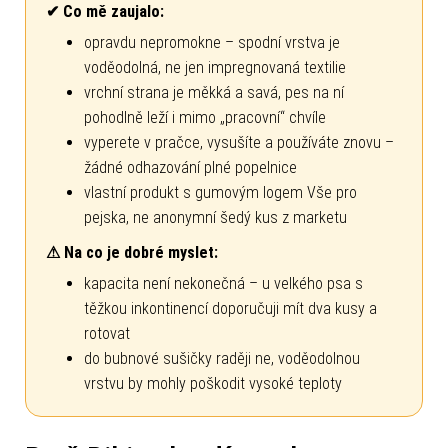
✔ Co mě zaujalo:
opravdu nepromokne – spodní vrstva je
voděodolná, ne jen impregnovaná textilie
vrchní strana je měkká a savá, pes na ní
pohodlně leží i mimo „pracovní“ chvíle
vyperete v pračce, vysušíte a používáte znovu –
žádné odhazování plné popelnice
vlastní produkt s gumovým logem Vše pro
pejska, ne anonymní šedý kus z marketu
⚠ Na co je dobré myslet:
kapacita není nekonečná – u velkého psa s
těžkou inkontinencí doporučuji mít dva kusy a
rotovat
do bubnové sušičky raději ne, voděodolnou
vrstvu by mohly poškodit vysoké teploty