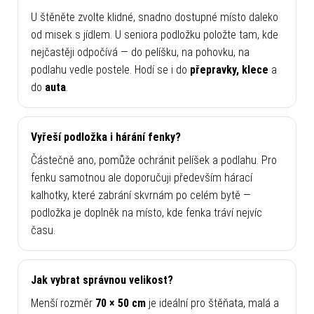
U štěněte zvolte klidné, snadno dostupné místo daleko
od misek s jídlem. U seniora podložku položte tam, kde
nejčastěji odpočívá — do pelíšku, na pohovku, na
podlahu vedle postele. Hodí se i do
přepravky, klece
a
do
auta
.
Vyřeší podložka i hárání fenky?
Částečně ano, pomůže ochránit pelíšek a podlahu. Pro
fenku samotnou ale doporučuji především hárací
kalhotky, které zabrání skvrnám po celém bytě —
podložka je doplněk na místo, kde fenka tráví nejvíc
času.
Jak vybrat správnou velikost?
Menší rozměr
70 × 50 cm
je ideální pro štěňata, malá a