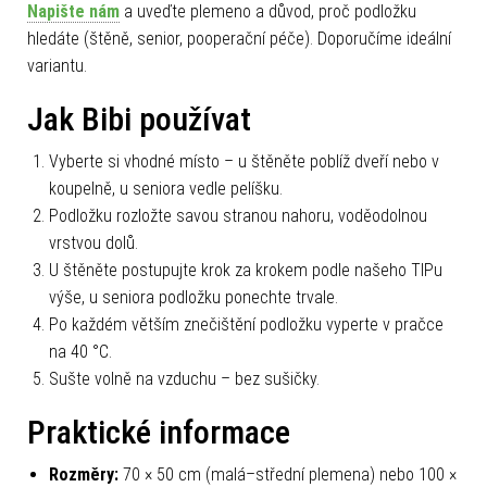
Napište nám
a uveďte plemeno a důvod, proč podložku
hledáte (štěně, senior, pooperační péče). Doporučíme ideální
variantu.
Jak Bibi používat
Vyberte si vhodné místo – u štěněte poblíž dveří nebo v
koupelně, u seniora vedle pelíšku.
Podložku rozložte savou stranou nahoru, voděodolnou
vrstvou dolů.
U štěněte postupujte krok za krokem podle našeho TIPu
výše, u seniora podložku ponechte trvale.
Po každém větším znečištění podložku vyperte v pračce
na 40 °C.
Sušte volně na vzduchu – bez sušičky.
Praktické informace
Rozměry:
70 × 50 cm (malá–střední plemena) nebo 100 ×