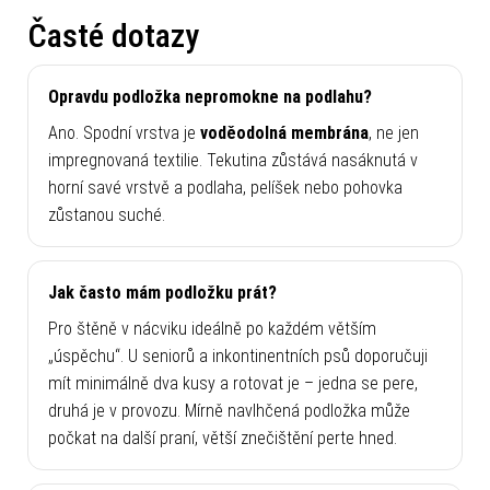
Časté dotazy
Opravdu podložka nepromokne na podlahu?
Ano. Spodní vrstva je
voděodolná membrána
, ne jen
impregnovaná textilie. Tekutina zůstává nasáknutá v
horní savé vrstvě a podlaha, pelíšek nebo pohovka
zůstanou suché.
Jak často mám podložku prát?
Pro štěně v nácviku ideálně po každém větším
„úspěchu“. U seniorů a inkontinentních psů doporučuji
mít minimálně dva kusy a rotovat je – jedna se pere,
druhá je v provozu. Mírně navlhčená podložka může
počkat na další praní, větší znečištění perte hned.