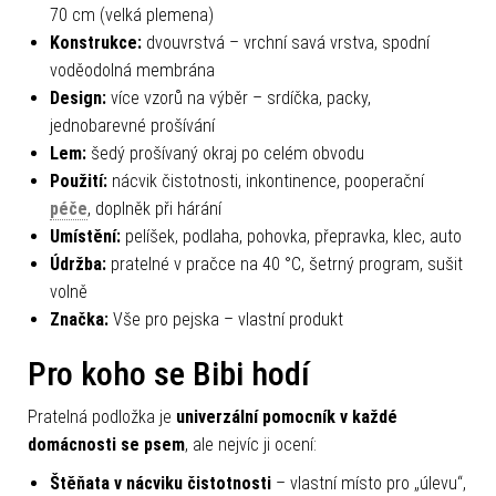
70 cm (velká plemena)
Konstrukce:
dvouvrstvá – vrchní savá vrstva, spodní
voděodolná membrána
Design:
více vzorů na výběr – srdíčka, packy,
jednobarevné prošívání
Lem:
šedý prošívaný okraj po celém obvodu
Použití:
nácvik čistotnosti, inkontinence, pooperační
péče
, doplněk při hárání
Umístění:
pelíšek, podlaha, pohovka, přepravka, klec, auto
Údržba:
pratelné v pračce na 40 °C, šetrný program, sušit
volně
Značka:
Vše pro pejska – vlastní produkt
Pro koho se Bibi hodí
Pratelná podložka je
univerzální pomocník v každé
domácnosti se psem
, ale nejvíc ji ocení:
Štěňata v nácviku čistotnosti
– vlastní místo pro „úlevu“,