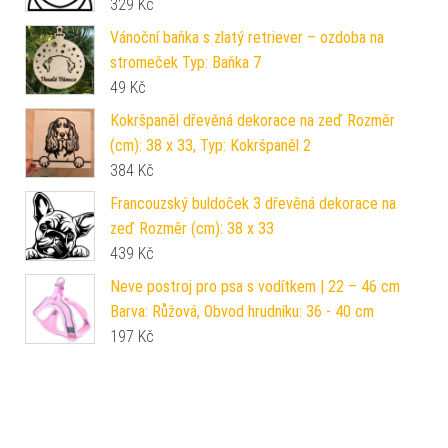
329
Kč
Vánoční baňka s zlatý retriever – ozdoba na
stromeček Typ: Baňka 7
49
Kč
Kokršpaněl dřevěná dekorace na zeď Rozměr
(cm): 38 x 33, Typ: Kokršpaněl 2
384
Kč
Francouzský buldoček 3 dřevěná dekorace na
zeď Rozměr (cm): 38 x 33
439
Kč
Neve postroj pro psa s vodítkem | 22 – 46 cm
Barva: Růžová, Obvod hrudníku: 36 - 40 cm
197
Kč