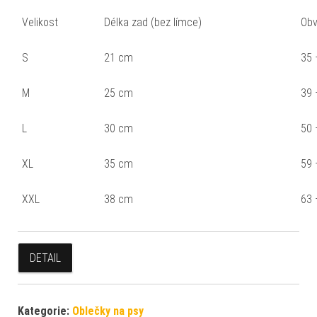
Velikost
Délka zad (bez límce)
Obv
S
21 cm
35 
M
25 cm
39 
L
30 cm
50 
XL
35 cm
59 
XXL
38 cm
63 
DETAIL
Kategorie:
Oblečky na psy