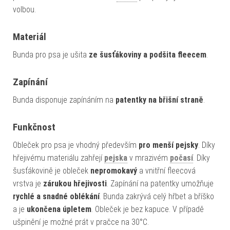
volbou.
Materiál
Bunda pro psa je ušita
ze šusťákoviny a podšita fleecem
.
Zapínání
Bunda disponuje zapínáním na
patentky na břišní straně
.
Funkčnost
Obleček pro psa je vhodný především
pro menší pejsky
. Díky
hřejivému materiálu zahřejí
pejska
v mrazivém
počasí
. Díky
šusťákovině je obleček
nepromokavý
a vnitřní fleecová
vrstva je
zárukou hřejivosti
. Zapínání na patentky umožňuje
rychlé a snadné oblékání
. Bunda zakrývá celý hřbet a bříško
a je
ukončena úpletem
. Obleček je bez kapuce. V případě
ušpinění je možné prát v pračce na 30°C.