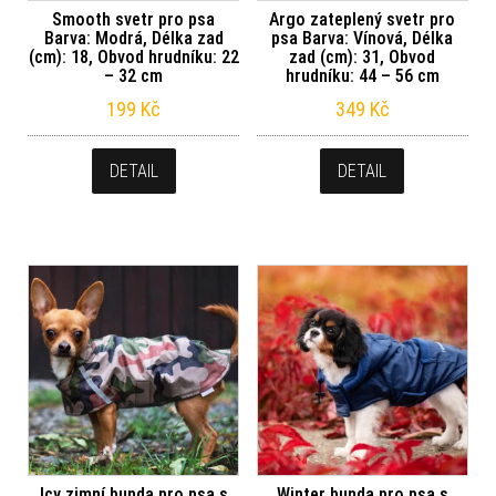
Smooth svetr pro psa
Argo zateplený svetr pro
Barva: Modrá, Délka zad
psa Barva: Vínová, Délka
(cm): 18, Obvod hrudníku: 22
zad (cm): 31, Obvod
– 32 cm
hrudníku: 44 – 56 cm
199
Kč
349
Kč
DETAIL
DETAIL
Icy zimní bunda pro psa s
Winter bunda pro psa s