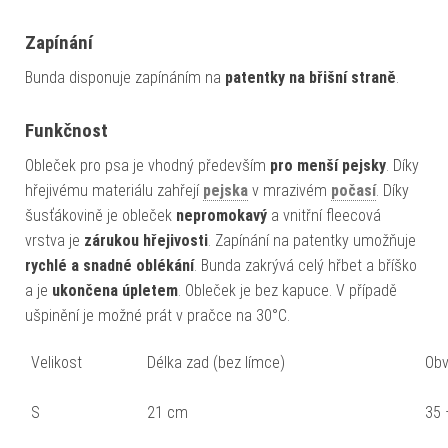
Zapínání
Bunda disponuje zapínáním na
patentky na břišní straně
.
Funkčnost
Obleček pro psa je vhodný především
pro menší pejsky
. Díky
hřejivému materiálu zahřejí
pejska
v mrazivém
počasí
. Díky
šusťákovině je obleček
nepromokavý
a vnitřní fleecová
vrstva je
zárukou hřejivosti
. Zapínání na patentky umožňuje
rychlé a snadné oblékání
. Bunda zakrývá celý hřbet a bříško
a je
ukončena úpletem
. Obleček je bez kapuce. V případě
ušpinění je možné prát v pračce na 30°C.
Velikost
Délka zad (bez límce)
Obv
S
21 cm
35 