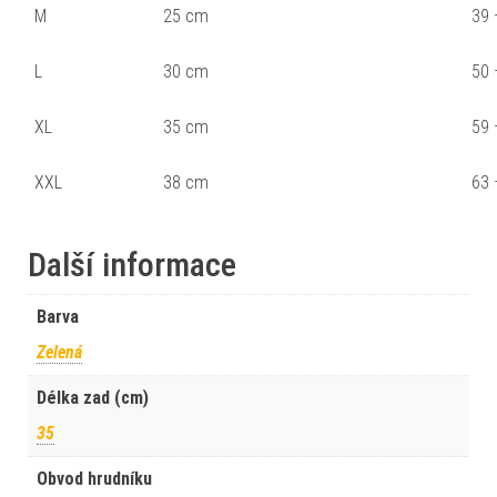
M
25 cm
39 
L
30 cm
50 
XL
35 cm
59 
XXL
38 cm
63 
Další informace
Barva
Zelená
Délka zad (cm)
35
Obvod hrudníku