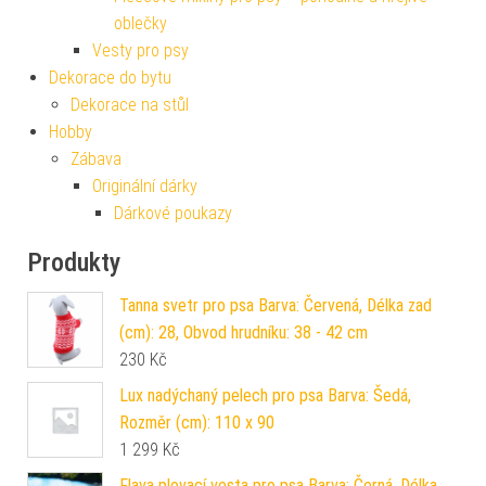
oblečky
Vesty pro psy
Dekorace do bytu
Dekorace na stůl
Hobby
Zábava
Originální dárky
Dárkové poukazy
Produkty
Tanna svetr pro psa Barva: Červená, Délka zad
(cm): 28, Obvod hrudníku: 38 - 42 cm
230
Kč
Lux nadýchaný pelech pro psa Barva: Šedá,
Rozměr (cm): 110 x 90
1 299
Kč
Flava plovací vesta pro psa Barva: Černá, Délka