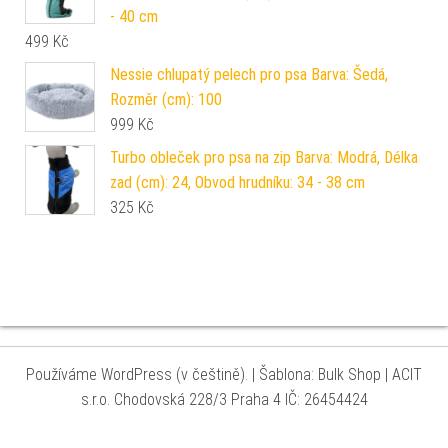
- 40 cm
499
Kč
Nessie chlupatý pelech pro psa Barva: Šedá,
Rozměr (cm): 100
999
Kč
Turbo obleček pro psa na zip Barva: Modrá, Délka
zad (cm): 24, Obvod hrudníku: 34 - 38 cm
325
Kč
Používáme WordPress (v češtině).
|
Šablona: Bulk Shop
| ACIT
s.r.o. Chodovská 228/3 Praha 4 IČ: 26454424