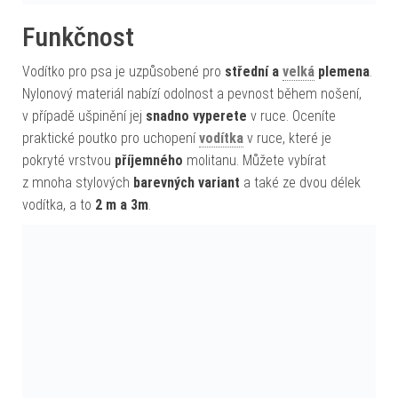
Funkčnost
Vodítko pro psa je uzpůsobené pro
střední a
velká
plemena
.
Nylonový materiál nabízí odolnost a pevnost během nošení,
v případě ušpinění jej
snadno vyperete
v ruce. Oceníte
praktické poutko pro uchopení
vodítka
v ruce, které je
pokryté vrstvou
příjemného
molitanu. Můžete vybírat
z mnoha stylových
barevných variant
a také ze dvou délek
vodítka, a to
2 m a 3m
.