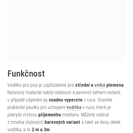
Funkčnost
Vodítko pro psa je uzpůsobené pro
střední a
velká
plemena
.
Nylonový materiál nabízí odolnost a pevnost během nošení,
v případě ušpinění jej
snadno vyperete
v ruce. Oceníte
praktické poutko pro uchopení
vodítka
v ruce, které je
pokryté vrstvou
příjemného
molitanu. Můžete vybírat
z mnoha stylových
barevných variant
a také ze dvou délek
vodítka, a to
2 m a 3m
.