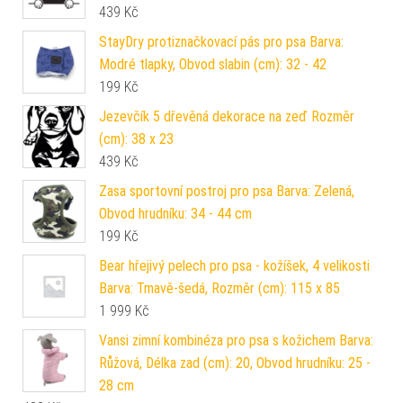
439
Kč
StayDry protiznačkovací pás pro psa Barva:
Modré tlapky, Obvod slabin (cm): 32 - 42
199
Kč
Jezevčík 5 dřevěná dekorace na zeď Rozměr
(cm): 38 x 23
439
Kč
Zasa sportovní postroj pro psa Barva: Zelená,
Obvod hrudníku: 34 - 44 cm
199
Kč
Bear hřejivý pelech pro psa - kožíšek, 4 velikosti
Barva: Tmavě-šedá, Rozměr (cm): 115 x 85
1 999
Kč
Vansi zimní kombinéza pro psa s kožichem Barva:
Růžová, Délka zad (cm): 20, Obvod hrudníku: 25 -
28 cm