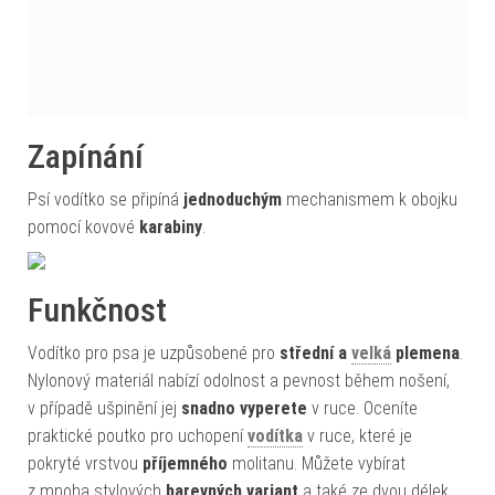
Zapínání
Psí vodítko se připíná
jednoduchým
mechanismem k obojku
pomocí kovové
karabiny
.
Funkčnost
Vodítko pro psa je uzpůsobené pro
střední a
velká
plemena
.
Nylonový materiál nabízí odolnost a pevnost během nošení,
v případě ušpinění jej
snadno vyperete
v ruce. Oceníte
praktické poutko pro uchopení
vodítka
v ruce, které je
pokryté vrstvou
příjemného
molitanu. Můžete vybírat
z mnoha stylových
barevných variant
a také ze dvou délek