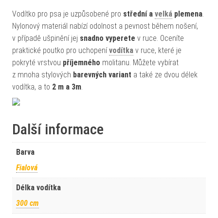
Vodítko pro psa je uzpůsobené pro
střední a
velká
plemena
.
Nylonový materiál nabízí odolnost a pevnost během nošení,
v případě ušpinění jej
snadno vyperete
v ruce. Oceníte
praktické poutko pro uchopení
vodítka
v ruce, které je
pokryté vrstvou
příjemného
molitanu. Můžete vybírat
z mnoha stylových
barevných variant
a také ze dvou délek
vodítka, a to
2 m a 3m
.
Další informace
Barva
Fialová
Délka vodítka
300 cm