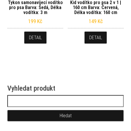
Tykon samonavíjecí vodítko
Kid vodítko pro psa 2 v 1 |
pro psa Barva: Šedá, Délka
160 cm Barva: Červená,
vodítka: 3 m
Délka vodítka: 160 cm
199
Kč
149
Kč
DETAIL
DETAIL
Vyhledat produkt
Vyhledávání