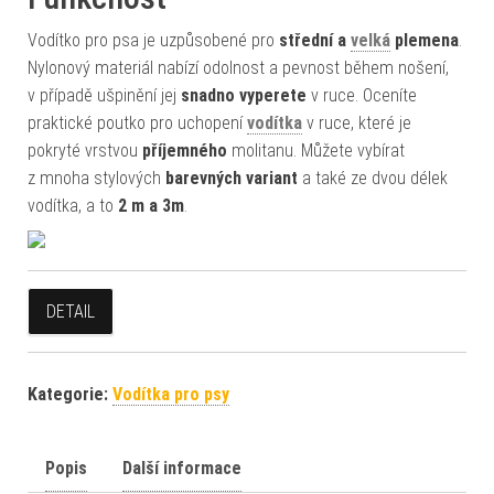
Vodítko pro psa je uzpůsobené pro
střední a
velká
plemena
.
Nylonový materiál nabízí odolnost a pevnost během nošení,
v případě ušpinění jej
snadno vyperete
v ruce. Oceníte
praktické poutko pro uchopení
vodítka
v ruce, které je
pokryté vrstvou
příjemného
molitanu. Můžete vybírat
z mnoha stylových
barevných variant
a také ze dvou délek
vodítka, a to
2 m a 3m
.
DETAIL
Kategorie:
Vodítka pro psy
Popis
Další informace