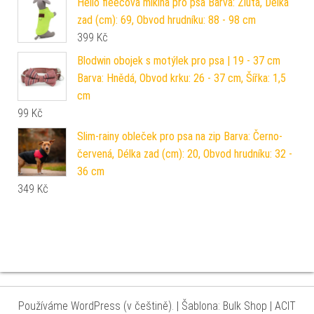
Hello fleecová mikina pro psa Barva: Žlutá, Délka
zad (cm): 69, Obvod hrudníku: 88 - 98 cm
399
Kč
Blodwin obojek s motýlek pro psa | 19 - 37 cm
Barva: Hnědá, Obvod krku: 26 - 37 cm, Šířka: 1,5
cm
99
Kč
Slim-rainy obleček pro psa na zip Barva: Černo-
červená, Délka zad (cm): 20, Obvod hrudníku: 32 -
36 cm
349
Kč
Používáme WordPress (v češtině).
|
Šablona: Bulk Shop
| ACIT