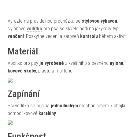
Vyrazte na pravidelnou procházku se
stylovou výbavou
.
Nylonové
vodítko
pro psa se skvěle hodí na jakýkoliv typ
venčení
. Poskytne vedení a zároveň
kontrolu
během aktivit.
Materiál
Vodítko pro psy
je vyrobené
z kvalitního a pevného
nylonu
,
kovové skoby
, plastu a molitanu.
Zapínání
Psí vodítko se připíná
jednoduchým
mechanismem k obojku
pomocí kovové
karabiny
.
Funkčnost