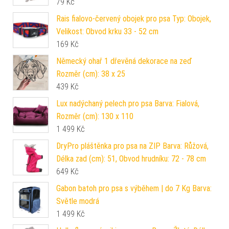
79
Kč
Rais fialovo-červený obojek pro psa Typ: Obojek,
Velikost: Obvod krku 33 - 52 cm
169
Kč
Německý ohař 1 dřevěná dekorace na zeď
Rozměr (cm): 38 x 25
439
Kč
Lux nadýchaný pelech pro psa Barva: Fialová,
Rozměr (cm): 130 x 110
1 499
Kč
DryPro pláštěnka pro psa na ZIP Barva: Růžová,
Délka zad (cm): 51, Obvod hrudníku: 72 - 78 cm
649
Kč
Gabon batoh pro psa s výběhem | do 7 Kg Barva:
Světle modrá
1 499
Kč