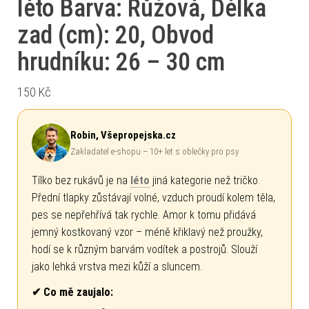
léto Barva: Růžová, Délka
zad (cm): 20, Obvod
hrudníku: 26 – 30 cm
150
Kč
Robin, Všepropejska.cz
Zakladatel e-shopu – 10+ let s oblečky pro psy
Tílko bez rukávů je na
léto
jiná kategorie než tričko.
Přední tlapky zůstávají volné, vzduch proudí kolem těla,
pes se nepřehřívá tak rychle. Amor k tomu přidává
jemný kostkovaný vzor – méně křiklavý než proužky,
hodí se k různým barvám vodítek a postrojů. Slouží
jako lehká vrstva mezi kůží a sluncem.
✔ Co mě zaujalo: