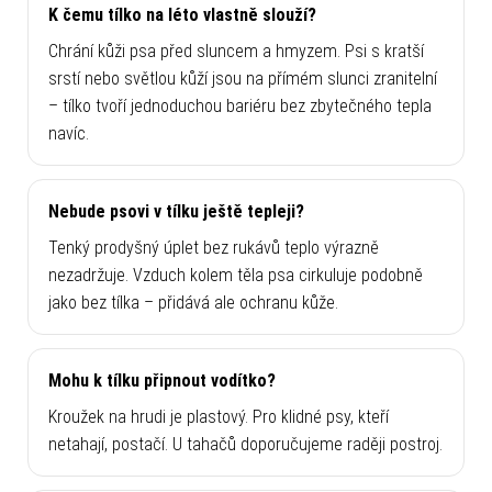
K čemu tílko na léto vlastně slouží?
Chrání kůži psa před sluncem a hmyzem. Psi s kratší
srstí nebo světlou kůží jsou na přímém slunci zranitelní
– tílko tvoří jednoduchou bariéru bez zbytečného tepla
navíc.
Nebude psovi v tílku ještě tepleji?
Tenký prodyšný úplet bez rukávů teplo výrazně
nezadržuje. Vzduch kolem těla psa cirkuluje podobně
jako bez tílka – přidává ale ochranu kůže.
Mohu k tílku připnout vodítko?
Kroužek na hrudi je plastový. Pro klidné psy, kteří
netahají, postačí. U tahačů doporučujeme raději postroj.