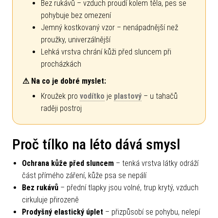
Bez rukávů – vzduch proudí kolem těla, pes se
pohybuje bez omezení
Jemný kostkovaný vzor – nenápadnější než
proužky, univerzálnější
Lehká vrstva chrání kůži před sluncem při
procházkách
⚠ Na co je dobré myslet:
Kroužek pro
vodítko
je
plastový
– u tahačů
raději postroj
Proč tílko na léto dává smysl
Ochrana kůže před sluncem
– tenká vrstva látky odráží
část přímého záření, kůže psa se nepálí
Bez rukávů
– přední tlapky jsou volné, trup krytý, vzduch
cirkuluje přirozeně
Prodyšný elastický úplet
– přizpůsobí se pohybu, nelepí