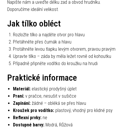
Napište nám a uveďte délku zad a obvod hrudníku.
Doporučíme ideální velikost.
Jak tílko obléct
Rozložte tílko a najděte otvor pro hlavu
Přetáhněte přes čumák a hlavu
Protáhněte levou tlapku levým otvorem, pravou pravým
Upravte tílko – záda by měla ležet rovně od kohoutku
Případně připněte vodítko do kroužku na hrudi
Praktické informace
Materiál:
elastický prodyšný úplet
Praní:
v pračce, nesušit v sušičce
Zapínání:
žádné – obléká se přes hlavu
Kroužek pro vodítko:
plastový, vhodný pro klidné psy
Reflexní prvky:
ne
Dostupné barvy:
Modrá, Růžová