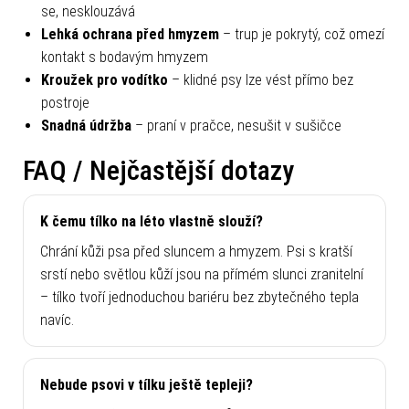
se, nesklouzává
Lehká ochrana před hmyzem
– trup je pokrytý, což omezí
kontakt s bodavým hmyzem
Kroužek pro vodítko
– klidné psy lze vést přímo bez
postroje
Snadná údržba
– praní v pračce, nesušit v sušičce
FAQ / Nejčastější dotazy
K čemu tílko na léto vlastně slouží?
Chrání kůži psa před sluncem a hmyzem. Psi s kratší
srstí nebo světlou kůží jsou na přímém slunci zranitelní
– tílko tvoří jednoduchou bariéru bez zbytečného tepla
navíc.
Nebude psovi v tílku ještě tepleji?