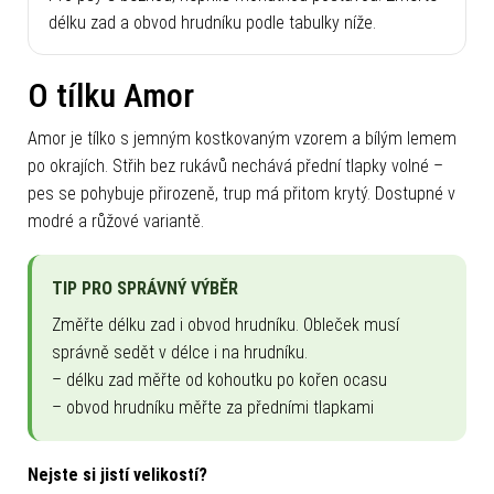
délku zad a obvod hrudníku podle tabulky níže.
O tílku Amor
Amor je tílko s jemným kostkovaným vzorem a bílým lemem
po okrajích. Střih bez rukávů nechává přední tlapky volné –
pes se pohybuje přirozeně, trup má přitom krytý. Dostupné v
modré a růžové variantě.
TIP PRO SPRÁVNÝ VÝBĚR
Změřte délku zad i obvod hrudníku. Obleček musí
správně sedět v délce i na hrudníku.
– délku zad měřte od kohoutku po kořen ocasu
– obvod hrudníku měřte za předními tlapkami
Nejste si jistí velikostí?