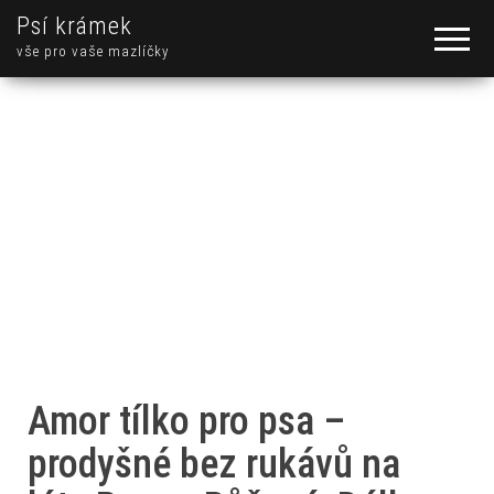
Psí krámek
vše pro vaše mazlíčky
Amor tílko pro psa –
prodyšné bez rukávů na