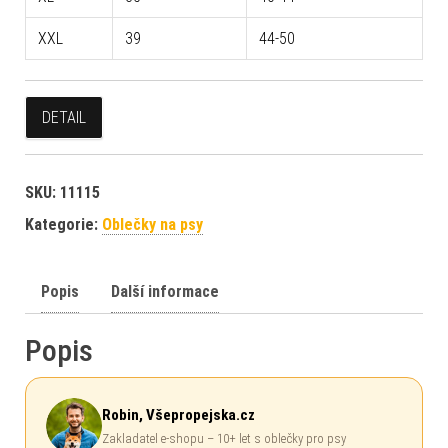
XXL
39
44-50
DETAIL
SKU:
11115
Kategorie:
Oblečky na psy
Popis
Další informace
Popis
Robin, Všepropejska.cz
Zakladatel e-shopu – 10+ let s oblečky pro psy