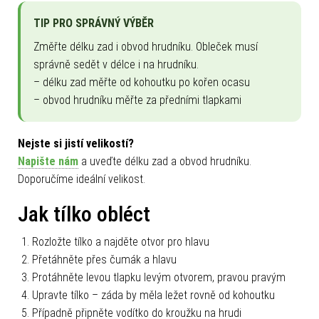
TIP PRO SPRÁVNÝ VÝBĚR
Změřte délku zad i obvod hrudníku. Obleček musí
správně sedět v délce i na hrudníku.
– délku zad měřte od kohoutku po kořen ocasu
– obvod hrudníku měřte za předními tlapkami
Nejste si jistí velikostí?
Napište nám
a uveďte délku zad a obvod hrudníku.
Doporučíme ideální velikost.
Jak tílko obléct
Rozložte tílko a najděte otvor pro hlavu
Přetáhněte přes čumák a hlavu
Protáhněte levou tlapku levým otvorem, pravou pravým
Upravte tílko – záda by měla ležet rovně od kohoutku
Případně připněte vodítko do kroužku na hrudi