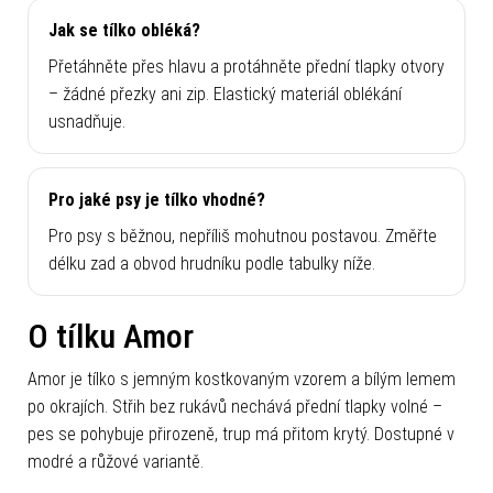
Jak se tílko obléká?
Přetáhněte přes hlavu a protáhněte přední tlapky otvory
– žádné přezky ani zip. Elastický materiál oblékání
usnadňuje.
Pro jaké psy je tílko vhodné?
Pro psy s běžnou, nepříliš mohutnou postavou. Změřte
délku zad a obvod hrudníku podle tabulky níže.
O tílku Amor
Amor je tílko s jemným kostkovaným vzorem a bílým lemem
po okrajích. Střih bez rukávů nechává přední tlapky volné –
pes se pohybuje přirozeně, trup má přitom krytý. Dostupné v
modré a růžové variantě.