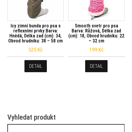
Icy zimní bunda pro psa s
Smooth svetr pro psa
reflexními prvky Barva:
Barva: Růžová, Délka zad
Hnědá, Délka zad (cm): 34,
(cm): 18, Obvod hrudníku: 22
Obvod hrudníku: 38 – 58 cm
– 32 cm
525
Kč
199
Kč
DETAIL
DETAIL
Vyhledat produkt
Vyhledávání