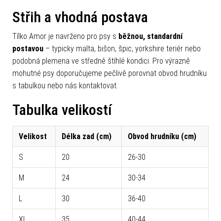
Střih a vhodná postava
Tílko Amor je navrženo pro psy s
běžnou, standardní
postavou
– typicky malta, bišon, špic, yorkshire teriér nebo
podobná plemena ve středně štíhlé kondici. Pro výrazně
mohutné psy doporučujeme pečlivě porovnat obvod hrudníku
s tabulkou nebo nás kontaktovat.
Tabulka velikostí
Velikost
Délka zad (cm)
Obvod hrudníku (cm)
S
20
26-30
M
24
30-34
L
30
36-40
XL
35
40-44