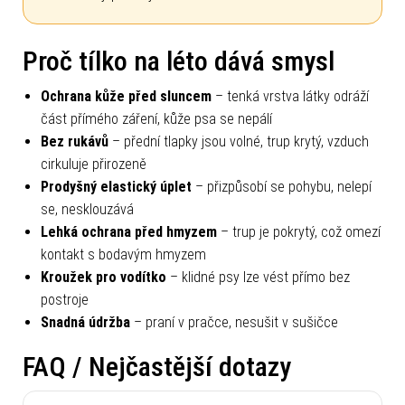
Proč tílko na léto dává smysl
Ochrana kůže před sluncem
– tenká vrstva látky odráží
část přímého záření, kůže psa se nepálí
Bez rukávů
– přední tlapky jsou volné, trup krytý, vzduch
cirkuluje přirozeně
Prodyšný elastický úplet
– přizpůsobí se pohybu, nelepí
se, nesklouzává
Lehká ochrana před hmyzem
– trup je pokrytý, což omezí
kontakt s bodavým hmyzem
Kroužek pro vodítko
– klidné psy lze vést přímo bez
postroje
Snadná údržba
– praní v pračce, nesušit v sušičce
FAQ / Nejčastější dotazy