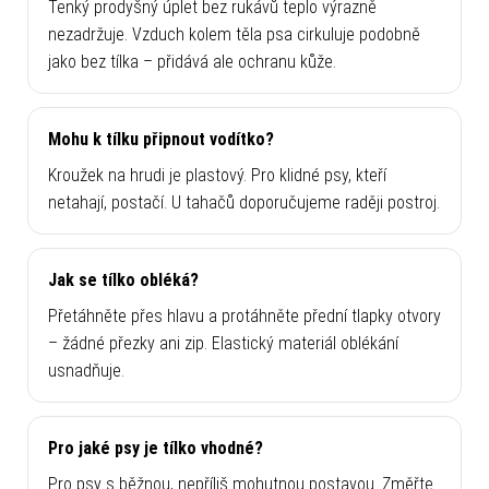
Tenký prodyšný úplet bez rukávů teplo výrazně
nezadržuje. Vzduch kolem těla psa cirkuluje podobně
jako bez tílka – přidává ale ochranu kůže.
Mohu k tílku připnout vodítko?
Kroužek na hrudi je plastový. Pro klidné psy, kteří
netahají, postačí. U tahačů doporučujeme raději postroj.
Jak se tílko obléká?
Přetáhněte přes hlavu a protáhněte přední tlapky otvory
– žádné přezky ani zip. Elastický materiál oblékání
usnadňuje.
Pro jaké psy je tílko vhodné?
Pro psy s běžnou, nepříliš mohutnou postavou. Změřte