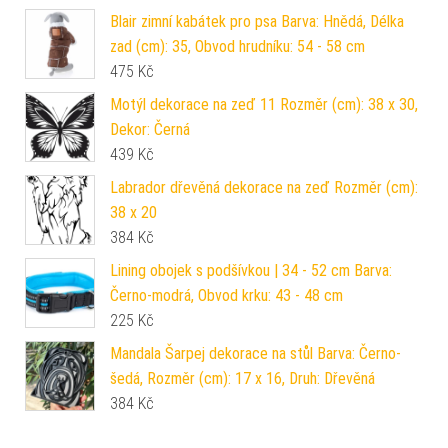
Blair zimní kabátek pro psa Barva: Hnědá, Délka
zad (cm): 35, Obvod hrudníku: 54 - 58 cm
475
Kč
Motýl dekorace na zeď 11 Rozměr (cm): 38 x 30,
Dekor: Černá
439
Kč
Labrador dřevěná dekorace na zeď Rozměr (cm):
38 x 20
384
Kč
Lining obojek s podšívkou | 34 - 52 cm Barva:
Černo-modrá, Obvod krku: 43 - 48 cm
225
Kč
Mandala Šarpej dekorace na stůl Barva: Černo-
šedá, Rozměr (cm): 17 x 16, Druh: Dřevěná
384
Kč