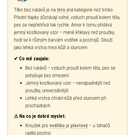
Tílko bez rukávů je na
léto
jiná kategorie než tričko.
Přední tlapky zůstávají volné, vzduch proudí kolem těla,
pes se nepřehřívá tak rychle. Amor k tomu přidává
jemný kostkovaný vzor – méně křiklavý než proužky,
hodí se k různým barvám vodítek a postrojů. Slouží
jako lehká vrstva mezi kůží a sluncem.
✔ Co mě zaujalo:
Bez rukávů – vzduch proudí kolem těla, pes se
pohybuje bez omezení
Jemný kostkovaný vzor – nenápadnější než
proužky, univerzálnější
Lehká vrstva chrání kůži před sluncem při
procházkách
⚠ Na co je dobré myslet:
Kroužek pro
vodítko
je
plastový
– u tahačů
raději postroj