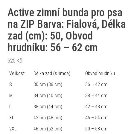
Active zimní bunda pro psa
na ZIP Barva: Fialová, Délka
zad (cm): 50, Obvod
hrudníku: 56 – 62 cm
625
Kč
Velikost
Délka zad (s límce)
Obvod hrudníku
S
30 cm (36 cm)
36 – 42 cm
M
34 cm (40 cm)
38 – 44 cm
L
38 cm (44 cm)
42 – 48 cm
XL
42 cm (48 cm)
46 – 54 cm
2XL
46 cm (52 cm)
50 – 58 cm