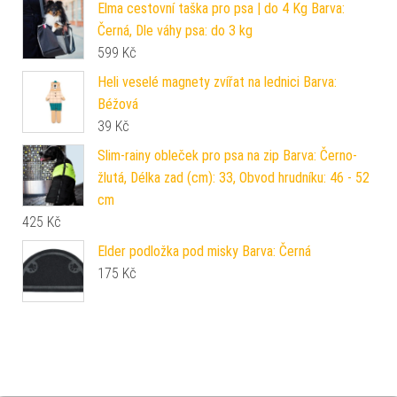
Elma cestovní taška pro psa | do 4 Kg Barva:
Černá, Dle váhy psa: do 3 kg
599
Kč
Heli veselé magnety zvířat na lednici Barva:
Béžová
39
Kč
Slim-rainy obleček pro psa na zip Barva: Černo-
žlutá, Délka zad (cm): 33, Obvod hrudníku: 46 - 52
cm
425
Kč
Elder podložka pod misky Barva: Černá
175
Kč