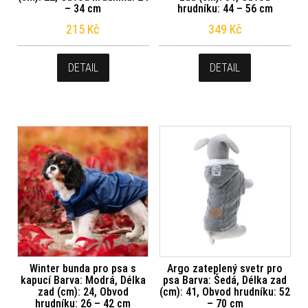
– 34 cm
hrudníku: 44 – 56 cm
215
Kč
349
Kč
DETAIL
DETAIL
Winter bunda pro psa s
Argo zateplený svetr pro
kapucí Barva: Modrá, Délka
psa Barva: Šedá, Délka zad
zad (cm): 24, Obvod
(cm): 41, Obvod hrudníku: 52
hrudníku: 26 – 42 cm
– 70 cm