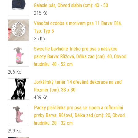
Galaxie pás, Obvod slabin (cm): 40 - 50
215
Kč
Vánoční ozdoba s motivem psa 11 Barva: Bílá,
Typ: Typ 5
35
Kč
Sweetie bavlněné tričko pro psa s nášivkou
palety Barva: Růžová, Délka zad (cm): 40, Obvod
hrudníku: 48 - 52 cm
206
Kč
Jorkšírský teriér 14 dřevěná dekorace na zeď
Rozměr (cm): 38 x 30
439
Kč
Packy pláštěnka pro psa se zipem a reflexními
prvky Barva: Růžová, Délka zad (cm): 20, Obvod
hrudníku: 28 - 32 cm
299
Kč