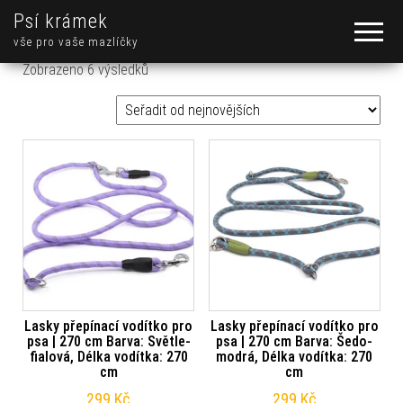
Psí krámek
vše pro vaše mazlíčky
Seřazeno od nejnovějších
Zobrazeno 6 výsledků
Lasky přepínací vodítko pro
Lasky přepínací vodítko pro
psa | 270 cm Barva: Světle-
psa | 270 cm Barva: Šedo-
fialová, Délka vodítka: 270
modrá, Délka vodítka: 270
cm
cm
299
Kč
299
Kč