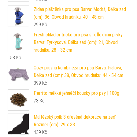
Zidan pláštěnka pro psa Barva: Modrá, Délka zad
(cm): 36, Obvod hrudníku: 40 - 48 cm
299
Kč
Fresh chladící tričko pro psa s reflexními prvky
Barva: Tyrkysová, Délka zad (cm): 21, Obvod
hrudníku: 28 - 32 cm
158
Kč
Cozy pružná kombinéza pro psa Barva: Fialová,
Délka zad (cm): 38, Obvod hrudníku: 44 - 54 cm
399
Kč
Perrito měkké jehněčí kousky pro psy | 100g
73
Kč
Maltézský psík 3 dřevěná dekorace na zeď
Rozměr (cm): 29 x 38
439
Kč