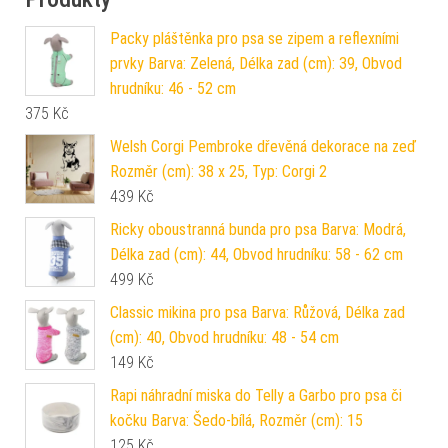
Packy pláštěnka pro psa se zipem a reflexními
prvky Barva: Zelená, Délka zad (cm): 39, Obvod
hrudníku: 46 - 52 cm
375
Kč
Welsh Corgi Pembroke dřevěná dekorace na zeď
Rozměr (cm): 38 x 25, Typ: Corgi 2
439
Kč
Ricky oboustranná bunda pro psa Barva: Modrá,
Délka zad (cm): 44, Obvod hrudníku: 58 - 62 cm
499
Kč
Classic mikina pro psa Barva: Růžová, Délka zad
(cm): 40, Obvod hrudníku: 48 - 54 cm
149
Kč
Rapi náhradní miska do Telly a Garbo pro psa či
kočku Barva: Šedo-bílá, Rozměr (cm): 15
125
Kč