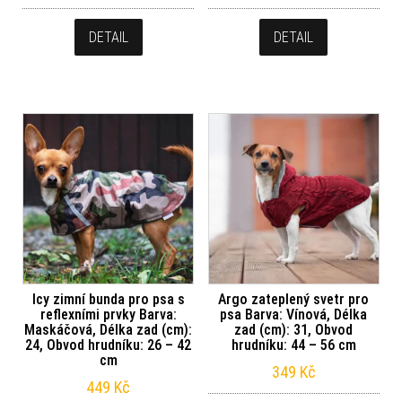
DETAIL
DETAIL
Icy zimní bunda pro psa s
Argo zateplený svetr pro
reflexními prvky Barva:
psa Barva: Vínová, Délka
Maskáčová, Délka zad (cm):
zad (cm): 31, Obvod
24, Obvod hrudníku: 26 – 42
hrudníku: 44 – 56 cm
cm
349
Kč
449
Kč