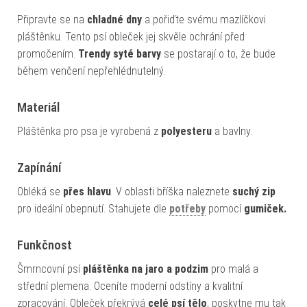
Připravte se na
chladné dny
a pořiďte svému mazlíčkovi
pláštěnku. Tento psí obleček jej skvěle ochrání před
promočením.
Trendy syté barvy
se postarají o to, že bude
během venčení nepřehlédnutelný.
Materiál
Pláštěnka pro psa je vyrobená z
polyesteru
a bavlny.
Zapínání
Obléká se
přes hlavu
. V oblasti bříška naleznete
suchý zip
pro ideální obepnutí. Stahujete dle
potřeby
pomocí
gumiček.
Funkčnost
Šmrncovní psí
pláštěnka na jaro a podzim
pro malá a
střední plemena. Oceníte moderní odstíny a kvalitní
zpracování. Obleček překrývá
celé psí tělo
, poskytne mu tak