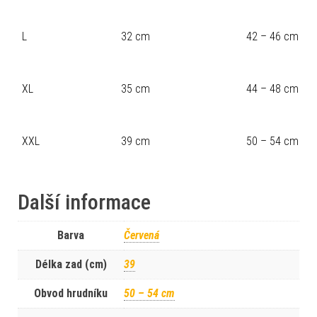
L
32 cm
42 – 46 cm
XL
35 cm
44 – 48 cm
XXL
39 cm
50 – 54 cm
Další informace
Barva
Červená
Délka zad (cm)
39
Obvod hrudníku
50 – 54 cm