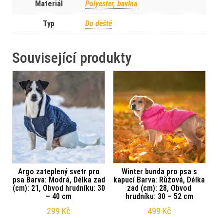
Materiál
Polyester, bavlna
Typ
Do deště
Související produkty
Argo zateplený svetr pro
Winter bunda pro psa s
psa Barva: Modrá, Délka zad
kapucí Barva: Růžová, Délka
(cm): 21, Obvod hrudníku: 30
zad (cm): 28, Obvod
– 40 cm
hrudníku: 30 – 52 cm
299
Kč
499
Kč