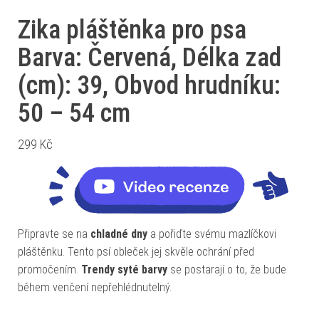
Zika pláštěnka pro psa
Barva: Červená, Délka zad
(cm): 39, Obvod hrudníku:
50 – 54 cm
299
Kč
Připravte se na
chladné dny
a pořiďte svému mazlíčkovi
pláštěnku. Tento psí obleček jej skvěle ochrání před
promočením.
Trendy syté barvy
se postarají o to, že bude
během venčení nepřehlédnutelný.