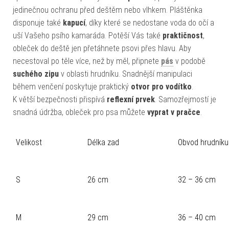
jedinečnou ochranu před deštěm nebo vlhkem. Pláštěnka
disponuje také
kapucí
, díky které se nedostane voda do očí a
uší Vašeho psího kamaráda. Potěší Vás také
praktičnost
,
obleček do deště jen přetáhnete psovi přes hlavu. Aby
necestoval po těle více, než by měl, připnete
pás
v podobě
suchého zipu
v oblasti hrudníku. Snadnější manipulaci
během venčení poskytuje praktický
otvor pro vodítko
.
K větší bezpečnosti přispívá
reflexní prvek
. Samozřejmostí je
snadná údržba, obleček pro psa můžete
vyprat v pračce
.
Velikost
Délka zad
Obvod hrudníku
S
26 cm
32 – 36 cm
M
29 cm
36 – 40 cm