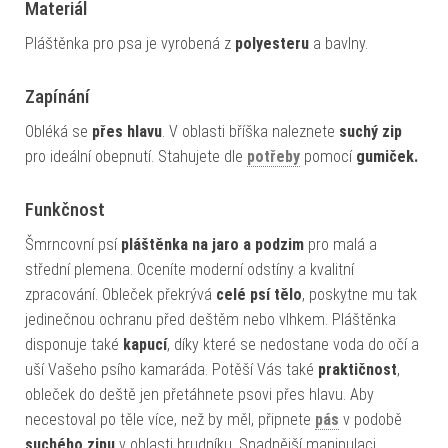
Materiál
Pláštěnka pro psa je vyrobená z
polyesteru
a bavlny.
Zapínání
Obléká se
přes hlavu
. V oblasti bříška naleznete
suchý zip
pro ideální obepnutí. Stahujete dle
potřeby
pomocí
gumiček.
Funkčnost
Šmrncovní psí
pláštěnka na jaro a podzim
pro malá a
střední plemena. Oceníte moderní odstíny a kvalitní
zpracování. Obleček překrývá
celé psí tělo
, poskytne mu tak
jedinečnou ochranu před deštěm nebo vlhkem. Pláštěnka
disponuje také
kapucí
, díky které se nedostane voda do očí a
uší Vašeho psího kamaráda. Potěší Vás také
praktičnost
,
obleček do deště jen přetáhnete psovi přes hlavu. Aby
necestoval po těle více, než by měl, připnete
pás
v podobě
suchého zipu
v oblasti hrudníku. Snadnější manipulaci