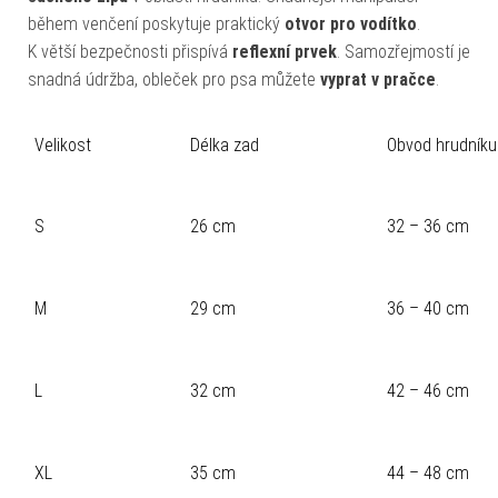
během venčení poskytuje praktický
otvor pro vodítko
.
K větší bezpečnosti přispívá
reflexní prvek
. Samozřejmostí je
snadná údržba, obleček pro psa můžete
vyprat v pračce
.
Velikost
Délka zad
Obvod hrudníku
S
26 cm
32 – 36 cm
M
29 cm
36 – 40 cm
L
32 cm
42 – 46 cm
XL
35 cm
44 – 48 cm