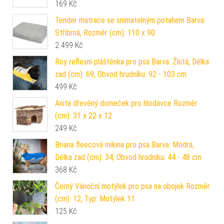
169
Kč
Tender matrace se snímatelným potahem Barva:
Stříbrná, Rozměr (cm): 110 x 90
2 499
Kč
Roy reflexní pláštěnka pro psa Barva: Žlutá, Délka
zad (cm): 69, Obvod hrudníku: 92 - 103 cm
499
Kč
Anita dřevěný domeček pro hlodavce Rozměr
(cm): 31 x 22 x 12
249
Kč
Briana fleecová mikina pro psa Barva: Modrá,
Délka zad (cm): 34, Obvod hrudníku: 44 - 48 cm
368
Kč
Černý Vánoční motýlek pro psa na obojek Rozměr
(cm): 12, Typ: Motýlek 11
125
Kč