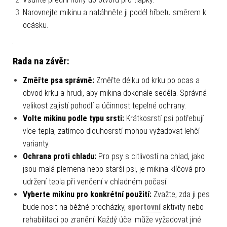
Narovnejte mikinu a natáhněte ji podél hřbetu směrem k
ocásku.
Rada na závěr:
Změřte psa správně:
Změřte délku od krku po ocas a
obvod krku a hrudi, aby mikina dokonale seděla. Správná
velikost zajistí pohodlí a účinnost tepelné ochrany.
Volte mikinu podle typu srsti:
Krátkosrstí psi potřebují
více tepla, zatímco dlouhosrstí mohou vyžadovat lehčí
varianty.
Ochrana proti chladu:
Pro psy s citlivostí na chlad, jako
jsou malá plemena nebo starší psi, je mikina klíčová pro
udržení tepla při venčení v chladném počasí.
Vyberte mikinu pro konkrétní použití:
Zvažte, zda ji pes
bude nosit na běžné procházky,
sportovní
aktivity nebo
rehabilitaci po zranění. Každý účel může vyžadovat jiné