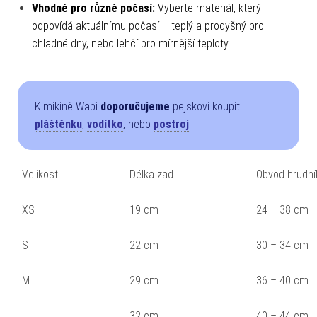
Vhodné pro různé počasí:
Vyberte materiál, který
odpovídá aktuálnímu počasí – teplý a prodyšný pro
chladné dny, nebo lehčí pro mírnější teploty.
K mikině Wapi
doporučujeme
pejskovi koupit
pláštěnku
,
vodítko
, nebo
postroj
.
Velikost
Délka zad
Obvod hrudní
XS
19 cm
24 – 38 cm
S
22 cm
30 – 34 cm
M
29 cm
36 – 40 cm
L
32 cm
40 – 44 cm