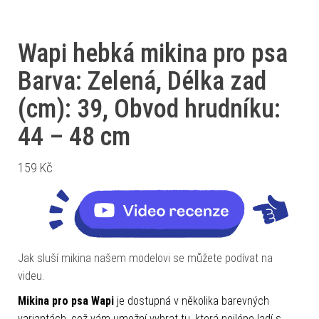
Wapi hebká mikina pro psa
Barva: Zelená, Délka zad
(cm): 39, Obvod hrudníku:
44 – 48 cm
159
Kč
Jak sluší mikina našem modelovi se můžete podívat na
videu.
Mikina pro psa Wapi
je dostupná v několika barevných
variantách, což vám umožní vybrat tu, která nejlépe ladí s