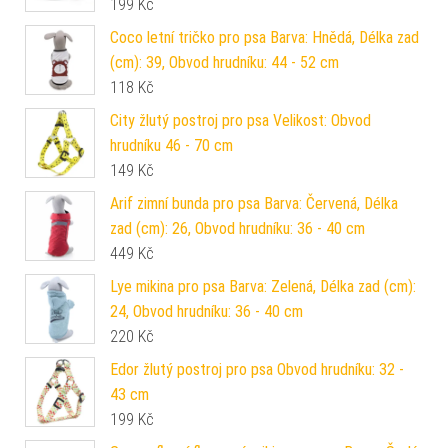
199
Kč
Coco letní tričko pro psa Barva: Hnědá, Délka zad
(cm): 39, Obvod hrudníku: 44 - 52 cm
118
Kč
City žlutý postroj pro psa Velikost: Obvod
hrudníku 46 - 70 cm
149
Kč
Arif zimní bunda pro psa Barva: Červená, Délka
zad (cm): 26, Obvod hrudníku: 36 - 40 cm
449
Kč
Lye mikina pro psa Barva: Zelená, Délka zad (cm):
24, Obvod hrudníku: 36 - 40 cm
220
Kč
Edor žlutý postroj pro psa Obvod hrudníku: 32 -
43 cm
199
Kč