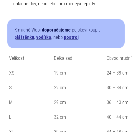
chladné dny, nebo lehčí pro mírnější teploty.
K mikině Wapi
doporučujeme
pejskovi koupit
pláštěnku
,
vodítko
, nebo
postroj
.
Velikost
Délka zad
Obvod hrudní
XS
19 cm
24 – 38 cm
S
22 cm
30 – 34 cm
M
29 cm
36 – 40 cm
L
32 cm
40 – 44 cm
XL
39 cm
44 – 48 cm