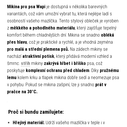
Mikina pro psa Wapi
je dostupná v několika barevných
variantách, což vám umožní vybrat tu, která nejlépe ladí s
osobností vašeho mazlíčka. Tento stylový obleček je vyroben
z
měkkého a pohodlného materiálu
, který zajišťuje tepelný
komfort během chladnějších dní. Mikina se snadno
obléká
přes hlavu
, což je praktické a rychlé, a je vhodná zejména
pro malá a střední plemena psů.
Na zádech mikiny se
nachází
atraktivní potisk
, který přidává moderní vzhled a
šmrnc.
střih
mikiny
zakrývá
hřbet i bříško
psa, což
poskytuje
komplexní ochranu před chladem
. Díky
pružnému
lemu
kolem krku a tlapek mikina dobře sedí a neomezuje psa
v pohybu. Pokud se mikina zašpiní, lze ji snadno
prát v
pračce na 30°C.
Proč si bundu zamilujete:
Hřejivý materiál:
Udrží vašeho mazlíčka v teple i v