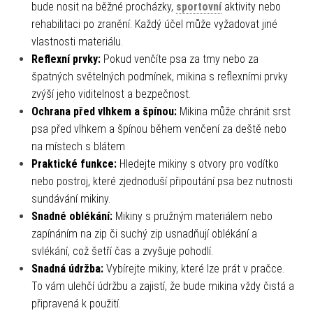
bude nosit na běžné procházky,
sportovní
aktivity nebo
rehabilitaci po zranění. Každý účel může vyžadovat jiné
vlastnosti materiálu.
Reflexní prvky:
Pokud venčíte psa za tmy nebo za
špatných světelných podmínek, mikina s reflexními prvky
zvýší jeho viditelnost a bezpečnost.
Ochrana před vlhkem a špínou:
Mikina může chránit srst
psa před vlhkem a špínou během venčení za deště nebo
na místech s blátem
Praktické funkce:
Hledejte mikiny s otvory pro vodítko
nebo postroj, které zjednoduší připoutání psa bez nutnosti
sundávání mikiny.
Snadné oblékání:
Mikiny s pružným materiálem nebo
zapínáním na zip či suchý zip usnadňují oblékání a
svlékání, což šetří čas a zvyšuje pohodlí.
Snadná údržba:
Vybírejte mikiny, které lze prát v pračce.
To vám ulehčí údržbu a zajistí, že bude mikina vždy čistá a
připravená k použití.