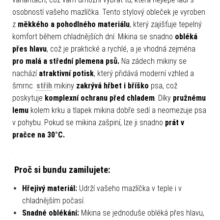
osobností vašeho mazlíčka. Tento stylový obleček je vyroben
z
měkkého a pohodlného materiálu
, který zajišťuje tepelný
komfort během chladnějších dní. Mikina se snadno
obléká
přes hlavu
, což je praktické a rychlé, a je vhodná zejména
pro malá a střední plemena psů.
Na zádech mikiny se
nachází
atraktivní potisk
, který přidává moderní vzhled a
šmrnc.
střih
mikiny
zakrývá
hřbet i bříško
psa, což
poskytuje
komplexní ochranu před chladem
. Díky
pružnému
lemu
kolem krku a tlapek mikina dobře sedí a neomezuje psa
v pohybu. Pokud se mikina zašpiní, lze ji snadno
prát v
pračce na 30°C.
Proč si bundu zamilujete:
Hřejivý materiál:
Udrží vašeho mazlíčka v teple i v
chladnějším počasí.
Snadné oblékání:
Mikina se jednoduše obléká přes hlavu,