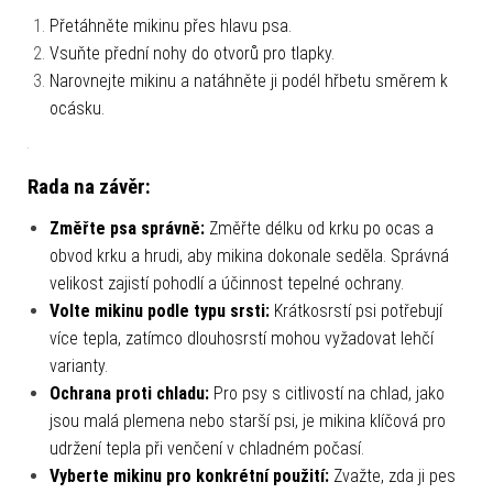
Přetáhněte mikinu přes hlavu psa.
Vsuňte přední nohy do otvorů pro tlapky.
Narovnejte mikinu a natáhněte ji podél hřbetu směrem k
ocásku.
Rada na závěr:
Změřte psa správně:
Změřte délku od krku po ocas a
obvod krku a hrudi, aby mikina dokonale seděla. Správná
velikost zajistí pohodlí a účinnost tepelné ochrany.
Volte mikinu podle typu srsti:
Krátkosrstí psi potřebují
více tepla, zatímco dlouhosrstí mohou vyžadovat lehčí
varianty.
Ochrana proti chladu:
Pro psy s citlivostí na chlad, jako
jsou malá plemena nebo starší psi, je mikina klíčová pro
udržení tepla při venčení v chladném počasí.
Vyberte mikinu pro konkrétní použití:
Zvažte, zda ji pes