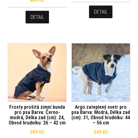
DETAIL
DETAIL
Frosty prošitá zimní bunda
Argo zateplený svetr pro
pro psa Barva: Černo-
psa Barva: Modrá, Délka zad
modrá, Délka zad (cm): 24,
(cm): 31, Obvod hrudníku: 44
Obvod hrudníku: 26 – 42 cm
– 56 cm
599
Kč
349
Kč