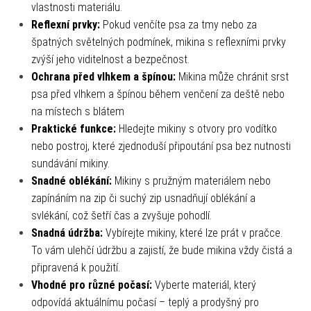
vlastnosti materiálu.
Reflexní prvky:
Pokud venčíte psa za tmy nebo za
špatných světelných podmínek, mikina s reflexními prvky
zvýší jeho viditelnost a bezpečnost.
Ochrana před vlhkem a špínou:
Mikina může chránit srst
psa před vlhkem a špínou během venčení za deště nebo
na místech s blátem
Praktické funkce:
Hledejte mikiny s otvory pro vodítko
nebo postroj, které zjednoduší připoutání psa bez nutnosti
sundávání mikiny.
Snadné oblékání:
Mikiny s pružným materiálem nebo
zapínáním na zip či suchý zip usnadňují oblékání a
svlékání, což šetří čas a zvyšuje pohodlí.
Snadná údržba:
Vybírejte mikiny, které lze prát v pračce.
To vám ulehčí údržbu a zajistí, že bude mikina vždy čistá a
připravená k použití.
Vhodné pro různé počasí:
Vyberte materiál, který
odpovídá aktuálnímu počasí – teplý a prodyšný pro