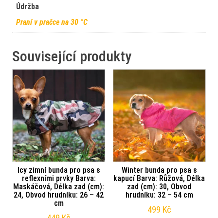
Údržba
Praní v pračce na 30 °C
Související produkty
Icy zimní bunda pro psa s
Winter bunda pro psa s
reflexními prvky Barva:
kapucí Barva: Růžová, Délka
Maskáčová, Délka zad (cm):
zad (cm): 30, Obvod
24, Obvod hrudníku: 26 – 42
hrudníku: 32 – 54 cm
cm
499
Kč
449
Kč