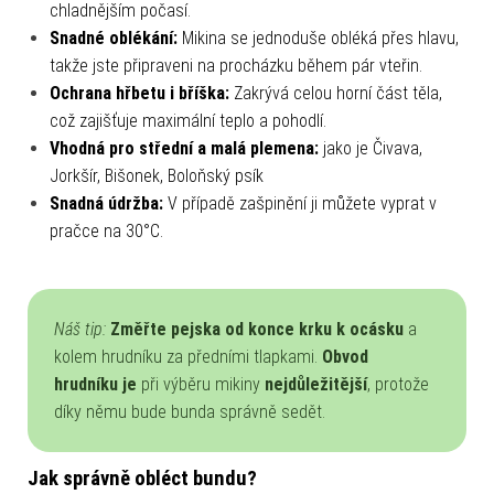
chladnějším počasí.
Snadné oblékání:
Mikina se jednoduše obléká přes hlavu,
takže jste připraveni na procházku během pár vteřin.
Ochrana hřbetu i bříška:
Zakrývá celou horní část těla,
což zajišťuje maximální teplo a pohodlí.
Vhodná pro střední a malá plemena:
jako je Čivava,
Jorkšír, Bišonek, Boloňský psík
Snadná údržba:
V případě zašpinění ji můžete vyprat v
pračce na 30°C.
Náš tip:
Změřte pejska od konce krku k ocásku
a
kolem hrudníku za předními tlapkami.
Obvod
hrudníku je
při výběru mikiny
nejdůležitější
, protože
díky němu bude bunda správně sedět.
Jak správně obléct bundu?