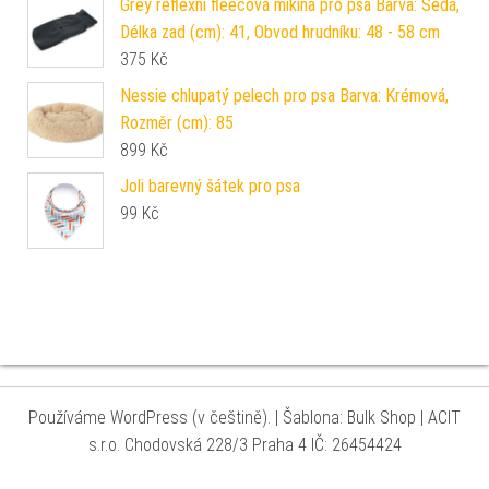
Grey reflexní fleecová mikina pro psa Barva: Šedá,
Délka zad (cm): 41, Obvod hrudníku: 48 - 58 cm
375
Kč
Nessie chlupatý pelech pro psa Barva: Krémová,
Rozměr (cm): 85
899
Kč
Joli barevný šátek pro psa
99
Kč
Používáme WordPress (v češtině).
|
Šablona: Bulk Shop
| ACIT
s.r.o. Chodovská 228/3 Praha 4 IČ: 26454424