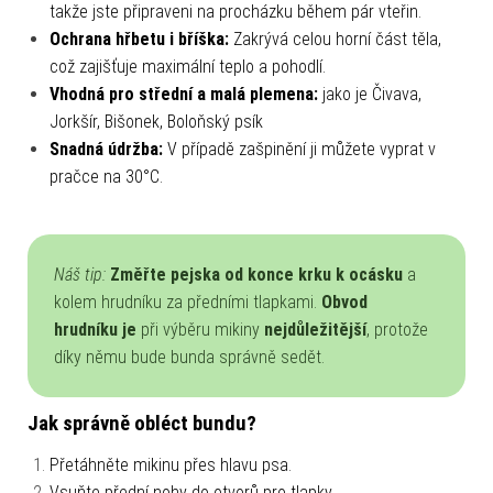
takže jste připraveni na procházku během pár vteřin.
Ochrana hřbetu i bříška:
Zakrývá celou horní část těla,
což zajišťuje maximální teplo a pohodlí.
Vhodná pro střední a malá plemena:
jako je Čivava,
Jorkšír, Bišonek, Boloňský psík
Snadná údržba:
V případě zašpinění ji můžete vyprat v
pračce na 30°C.
Náš tip:
Změřte pejska od konce krku k ocásku
a
kolem hrudníku za předními tlapkami.
Obvod
hrudníku je
při výběru mikiny
nejdůležitější
, protože
díky němu bude bunda správně sedět.
Jak správně obléct bundu?
Přetáhněte mikinu přes hlavu psa.
Vsuňte přední nohy do otvorů pro tlapky.