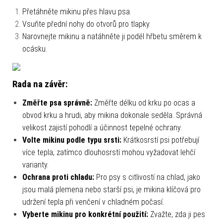
Přetáhněte mikinu přes hlavu psa.
Vsuňte přední nohy do otvorů pro tlapky.
Narovnejte mikinu a natáhněte ji podél hřbetu směrem k
ocásku.
Rada na závěr:
Změřte psa správně:
Změřte délku od krku po ocas a
obvod krku a hrudi, aby mikina dokonale seděla. Správná
velikost zajistí pohodlí a účinnost tepelné ochrany.
Volte mikinu podle typu srsti:
Krátkosrstí psi potřebují
více tepla, zatímco dlouhosrstí mohou vyžadovat lehčí
varianty.
Ochrana proti chladu:
Pro psy s citlivostí na chlad, jako
jsou malá plemena nebo starší psi, je mikina klíčová pro
udržení tepla při venčení v chladném počasí.
Vyberte mikinu pro konkrétní použití:
Zvažte, zda ji pes