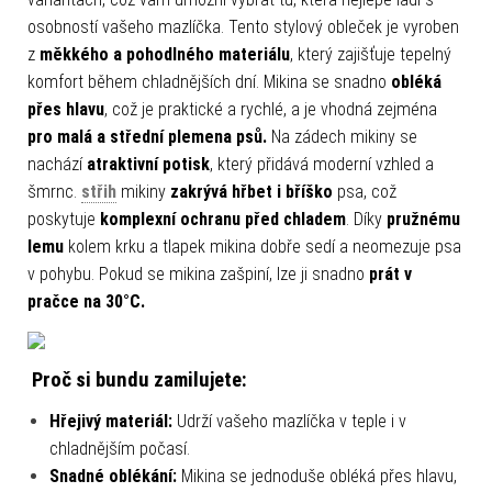
osobností vašeho mazlíčka. Tento stylový obleček je vyroben
z
měkkého a pohodlného materiálu
, který zajišťuje tepelný
komfort během chladnějších dní. Mikina se snadno
obléká
přes hlavu
, což je praktické a rychlé, a je vhodná zejména
pro malá a střední plemena psů.
Na zádech mikiny se
nachází
atraktivní potisk
, který přidává moderní vzhled a
šmrnc.
střih
mikiny
zakrývá
hřbet i bříško
psa, což
poskytuje
komplexní ochranu před chladem
. Díky
pružnému
lemu
kolem krku a tlapek mikina dobře sedí a neomezuje psa
v pohybu. Pokud se mikina zašpiní, lze ji snadno
prát v
pračce na 30°C.
Proč si bundu zamilujete:
Hřejivý materiál:
Udrží vašeho mazlíčka v teple i v
chladnějším počasí.
Snadné oblékání:
Mikina se jednoduše obléká přes hlavu,