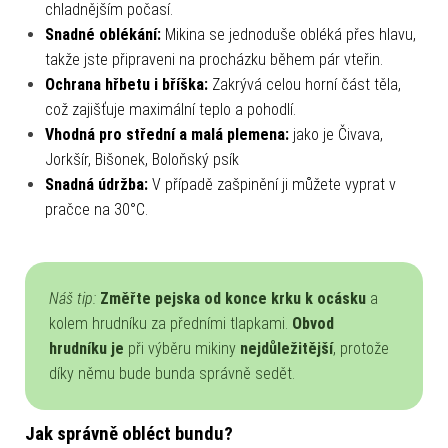
chladnějším počasí.
Snadné oblékání:
Mikina se jednoduše obléká přes hlavu,
takže jste připraveni na procházku během pár vteřin.
Ochrana hřbetu i bříška:
Zakrývá celou horní část těla,
což zajišťuje maximální teplo a pohodlí.
Vhodná pro střední a malá plemena:
jako je Čivava,
Jorkšír, Bišonek, Boloňský psík
Snadná údržba:
V případě zašpinění ji můžete vyprat v
pračce na 30°C.
Náš tip:
Změřte pejska od konce krku k ocásku
a
kolem hrudníku za předními tlapkami.
Obvod
hrudníku je
při výběru mikiny
nejdůležitější
, protože
díky němu bude bunda správně sedět.
Jak správně obléct bundu?