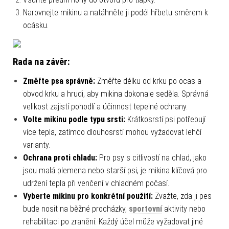
Narovnejte mikinu a natáhněte ji podél hřbetu směrem k
ocásku.
Rada na závěr:
Změřte psa správně:
Změřte délku od krku po ocas a
obvod krku a hrudi, aby mikina dokonale seděla. Správná
velikost zajistí pohodlí a účinnost tepelné ochrany.
Volte mikinu podle typu srsti:
Krátkosrstí psi potřebují
více tepla, zatímco dlouhosrstí mohou vyžadovat lehčí
varianty.
Ochrana proti chladu:
Pro psy s citlivostí na chlad, jako
jsou malá plemena nebo starší psi, je mikina klíčová pro
udržení tepla při venčení v chladném počasí.
Vyberte mikinu pro konkrétní použití:
Zvažte, zda ji pes
bude nosit na běžné procházky,
sportovní
aktivity nebo
rehabilitaci po zranění. Každý účel může vyžadovat jiné