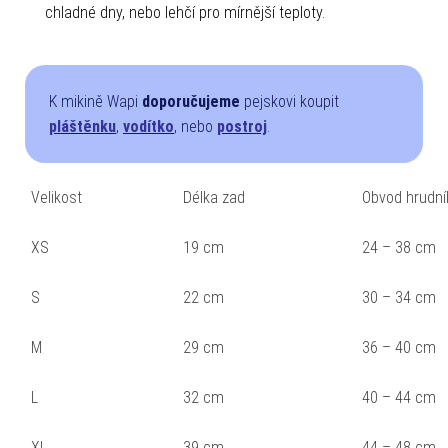
chladné dny, nebo lehčí pro mírnější teploty.
K mikině Wapi
doporučujeme
pejskovi koupit
pláštěnku
,
vodítko
, nebo
postroj
.
Velikost
Délka zad
Obvod hrudní
XS
19 cm
24 – 38 cm
S
22 cm
30 – 34 cm
M
29 cm
36 – 40 cm
L
32 cm
40 – 44 cm
XL
39 cm
44 – 48 cm