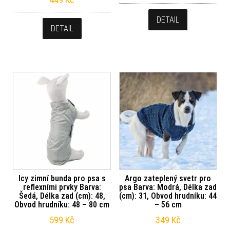
DETAIL
DETAIL
Icy zimní bunda pro psa s
Argo zateplený svetr pro
reflexními prvky Barva:
psa Barva: Modrá, Délka zad
Šedá, Délka zad (cm): 48,
(cm): 31, Obvod hrudníku: 44
Obvod hrudníku: 48 – 80 cm
– 56 cm
599
Kč
349
Kč