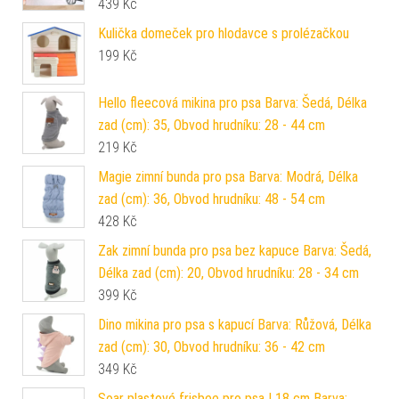
439
Kč
Kulička domeček pro hlodavce s prolézačkou
199
Kč
Hello fleecová mikina pro psa Barva: Šedá, Délka
zad (cm): 35, Obvod hrudníku: 28 - 44 cm
219
Kč
Magie zimní bunda pro psa Barva: Modrá, Délka
zad (cm): 36, Obvod hrudníku: 48 - 54 cm
428
Kč
Zak zimní bunda pro psa bez kapuce Barva: Šedá,
Délka zad (cm): 20, Obvod hrudníku: 28 - 34 cm
399
Kč
Dino mikina pro psa s kapucí Barva: Růžová, Délka
zad (cm): 30, Obvod hrudníku: 36 - 42 cm
349
Kč
Soar plastové frisbee pro psa | 18 cm Barva: