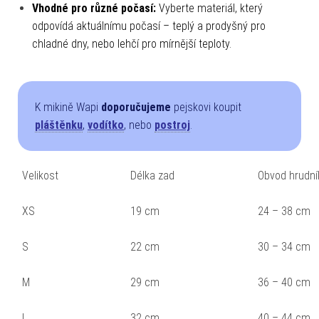
Vhodné pro různé počasí:
Vyberte materiál, který
odpovídá aktuálnímu počasí – teplý a prodyšný pro
chladné dny, nebo lehčí pro mírnější teploty.
K mikině Wapi
doporučujeme
pejskovi koupit
pláštěnku
,
vodítko
, nebo
postroj
.
Velikost
Délka zad
Obvod hrudní
XS
19 cm
24 – 38 cm
S
22 cm
30 – 34 cm
M
29 cm
36 – 40 cm
L
32 cm
40 – 44 cm