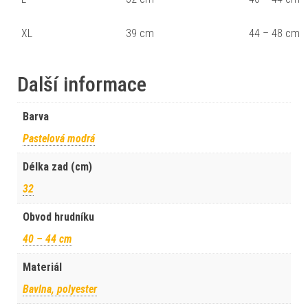
XL
39 cm
44 – 48 cm
Další informace
Barva
Pastelová modrá
Délka zad (cm)
32
Obvod hrudníku
40 – 44 cm
Materiál
Bavlna, polyester