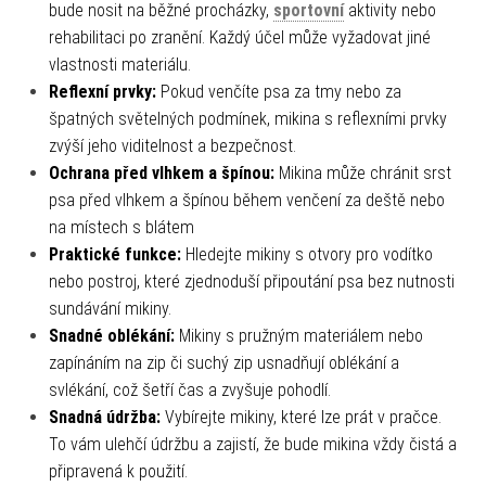
bude nosit na běžné procházky,
sportovní
aktivity nebo
rehabilitaci po zranění. Každý účel může vyžadovat jiné
vlastnosti materiálu.
Reflexní prvky:
Pokud venčíte psa za tmy nebo za
špatných světelných podmínek, mikina s reflexními prvky
zvýší jeho viditelnost a bezpečnost.
Ochrana před vlhkem a špínou:
Mikina může chránit srst
psa před vlhkem a špínou během venčení za deště nebo
na místech s blátem
Praktické funkce:
Hledejte mikiny s otvory pro vodítko
nebo postroj, které zjednoduší připoutání psa bez nutnosti
sundávání mikiny.
Snadné oblékání:
Mikiny s pružným materiálem nebo
zapínáním na zip či suchý zip usnadňují oblékání a
svlékání, což šetří čas a zvyšuje pohodlí.
Snadná údržba:
Vybírejte mikiny, které lze prát v pračce.
To vám ulehčí údržbu a zajistí, že bude mikina vždy čistá a
připravená k použití.