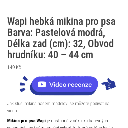
Wapi hebká mikina pro psa
Barva: Pastelová modrá,
Délka zad (cm): 32, Obvod
hrudníku: 40 – 44 cm
149
Kč
Jak sluší mikina našem modelovi se můžete podívat na
videu.
Mikina pro psa Wapi
je dostupná v několika barevných
variantách, což vám umožní vybrat tu, která nejlépe ladí s