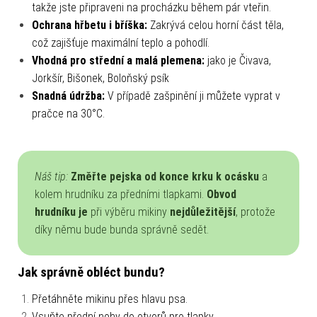
takže jste připraveni na procházku během pár vteřin.
Ochrana hřbetu i bříška:
Zakrývá celou horní část těla,
což zajišťuje maximální teplo a pohodlí.
Vhodná pro střední a malá plemena:
jako je Čivava,
Jorkšír, Bišonek, Boloňský psík
Snadná údržba:
V případě zašpinění ji můžete vyprat v
pračce na 30°C.
Náš tip:
Změřte pejska od konce krku k ocásku
a
kolem hrudníku za předními tlapkami.
Obvod
hrudníku je
při výběru mikiny
nejdůležitější
, protože
díky němu bude bunda správně sedět.
Jak správně obléct bundu?
Přetáhněte mikinu přes hlavu psa.
Vsuňte přední nohy do otvorů pro tlapky.