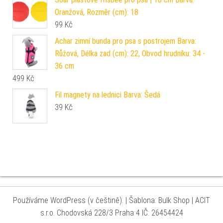
Oranžová, Rozměr (cm): 18
99
Kč
Achar zimní bunda pro psa s postrojem Barva:
Růžová, Délka zad (cm): 22, Obvod hrudníku: 34 -
36 cm
499
Kč
Fil magnety na lednici Barva: Šedá
39
Kč
Používáme WordPress (v češtině).
|
Šablona: Bulk Shop
| ACIT
s.r.o. Chodovská 228/3 Praha 4 IČ: 26454424