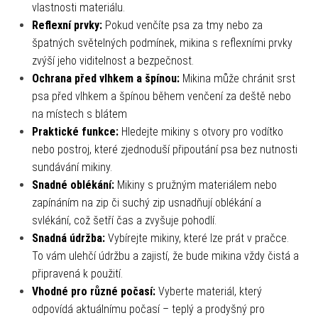
vlastnosti materiálu.
Reflexní prvky:
Pokud venčíte psa za tmy nebo za
špatných světelných podmínek, mikina s reflexními prvky
zvýší jeho viditelnost a bezpečnost.
Ochrana před vlhkem a špínou:
Mikina může chránit srst
psa před vlhkem a špínou během venčení za deště nebo
na místech s blátem
Praktické funkce:
Hledejte mikiny s otvory pro vodítko
nebo postroj, které zjednoduší připoutání psa bez nutnosti
sundávání mikiny.
Snadné oblékání:
Mikiny s pružným materiálem nebo
zapínáním na zip či suchý zip usnadňují oblékání a
svlékání, což šetří čas a zvyšuje pohodlí.
Snadná údržba:
Vybírejte mikiny, které lze prát v pračce.
To vám ulehčí údržbu a zajistí, že bude mikina vždy čistá a
připravená k použití.
Vhodné pro různé počasí:
Vyberte materiál, který
odpovídá aktuálnímu počasí – teplý a prodyšný pro