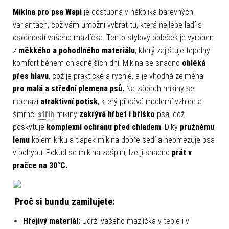
Mikina pro psa Wapi
je dostupná v několika barevných
variantách, což vám umožní vybrat tu, která nejlépe ladí s
osobností vašeho mazlíčka. Tento stylový obleček je vyroben
z
měkkého a pohodlného materiálu
, který zajišťuje tepelný
komfort během chladnějších dní. Mikina se snadno
obléká
přes hlavu
, což je praktické a rychlé, a je vhodná zejména
pro malá a střední plemena psů.
Na zádech mikiny se
nachází
atraktivní potisk
, který přidává moderní vzhled a
šmrnc.
střih
mikiny
zakrývá
hřbet i bříško
psa, což
poskytuje
komplexní ochranu před chladem
. Díky
pružnému
lemu
kolem krku a tlapek mikina dobře sedí a neomezuje psa
v pohybu. Pokud se mikina zašpiní, lze ji snadno
prát v
pračce na 30°C.
Proč si bundu zamilujete:
Hřejivý materiál:
Udrží vašeho mazlíčka v teple i v