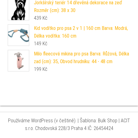
Jorkšírský teriér 14 dřevěná dekorace na zeď
Rozměr (cm): 38 x 30
439
Kč
Kid vodítko pro psa 2 v 1 | 160 cm Barva: Modrá,
Délka vodítka: 160 cm
149
Kč
Milo fleecová mikina pro psa Barva: Růžová, Délka
zad (cm): 35, Obvod hrudníku: 44 - 48 cm
199
Kč
Používáme WordPress (v češtině).
|
Šablona: Bulk Shop
| ACIT
s.r.o. Chodovská 228/3 Praha 4 IČ: 26454424