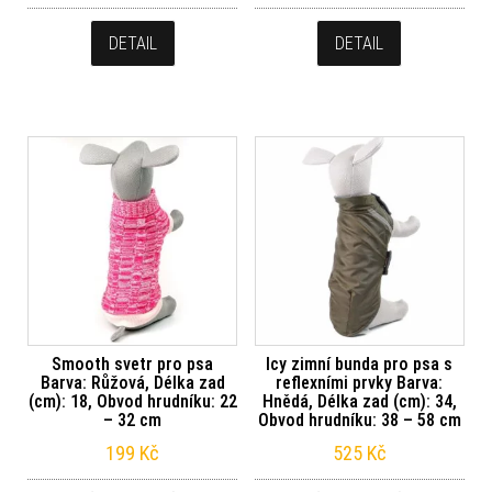
DETAIL
DETAIL
Smooth svetr pro psa
Icy zimní bunda pro psa s
Barva: Růžová, Délka zad
reflexními prvky Barva:
(cm): 18, Obvod hrudníku: 22
Hnědá, Délka zad (cm): 34,
– 32 cm
Obvod hrudníku: 38 – 58 cm
199
Kč
525
Kč