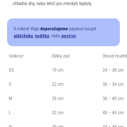
chladné dny, nebo lehčí pro mírnější teploty.
K mikině Wapi
doporučujeme
pejskovi koupit
pláštěnku
,
vodítko
, nebo
postroj
.
Velikost
Délka zad
Obvod hrudní
XS
19 cm
24 – 38 cm
S
22 cm
30 – 34 cm
M
29 cm
36 – 40 cm
L
32 cm
40 – 44 cm
XL
39 cm
44 – 48 cm