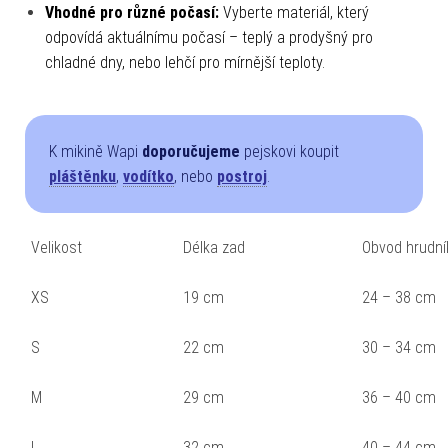
Vhodné pro různé počasí:
Vyberte materiál, který
odpovídá aktuálnímu počasí – teplý a prodyšný pro
chladné dny, nebo lehčí pro mírnější teploty.
K mikině Wapi
doporučujeme
pejskovi koupit
pláštěnku
,
vodítko
, nebo
postroj
.
Velikost
Délka zad
Obvod hrudní
XS
19 cm
24 – 38 cm
S
22 cm
30 – 34 cm
M
29 cm
36 – 40 cm
L
32 cm
40 – 44 cm