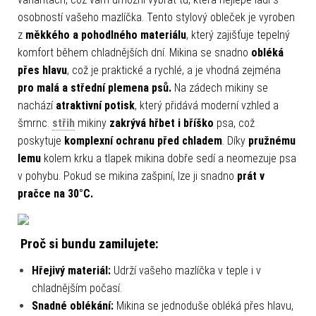
osobností vašeho mazlíčka. Tento stylový obleček je vyroben
z
měkkého a pohodlného materiálu
, který zajišťuje tepelný
komfort během chladnějších dní. Mikina se snadno
obléká
přes hlavu
, což je praktické a rychlé, a je vhodná zejména
pro malá a střední plemena psů.
Na zádech mikiny se
nachází
atraktivní potisk
, který přidává moderní vzhled a
šmrnc.
střih
mikiny
zakrývá
hřbet i bříško
psa, což
poskytuje
komplexní ochranu před chladem
. Díky
pružnému
lemu
kolem krku a tlapek mikina dobře sedí a neomezuje psa
v pohybu. Pokud se mikina zašpiní, lze ji snadno
prát v
pračce na 30°C.
Proč si bundu zamilujete:
Hřejivý materiál:
Udrží vašeho mazlíčka v teple i v
chladnějším počasí.
Snadné oblékání:
Mikina se jednoduše obléká přes hlavu,