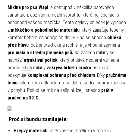
Mikina pro psa Wapi
je dostupná v několika barevných
variantách, což vám umožní vybrat tu, která nejlépe ladí s
osobností vašeho mazlíčka. Tento stylový obleček je vyroben
z
měkkého a pohodlného materiálu
, který zajišťuje tepelný
komfort během chladnějších dní. Mikina se snadno
obléká
přes hlavu
, což je praktické a rychlé, a je vhodná zejména
pro malá a střední plemena psů.
Na zádech mikiny se
nachází
atraktivní potisk
, který přidává moderní vzhled a
šmrnc.
střih
mikiny
zakrývá
hřbet i bříško
psa, což
poskytuje
komplexní ochranu před chladem
. Díky
pružnému
lemu
kolem krku a tlapek mikina dobře sedí a neomezuje psa
v pohybu. Pokud se mikina zašpiní, lze ji snadno
prát v
pračce na 30°C.
Proč si bundu zamilujete:
Hřejivý materiál:
Udrží vašeho mazlíčka v teple i v