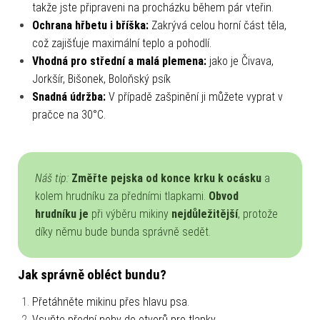
takže jste připraveni na procházku během pár vteřin.
Ochrana hřbetu i bříška:
Zakrývá celou horní část těla,
což zajišťuje maximální teplo a pohodlí.
Vhodná pro střední a malá plemena:
jako je Čivava,
Jorkšír, Bišonek, Boloňský psík
Snadná údržba:
V případě zašpinění ji můžete vyprat v
pračce na 30°C.
Náš tip:
Změřte pejska od konce krku k ocásku
a
kolem hrudníku za předními tlapkami.
Obvod
hrudníku je
při výběru mikiny
nejdůležitější
, protože
díky němu bude bunda správně sedět.
Jak správně obléct bundu?
Přetáhněte mikinu přes hlavu psa.
Vsuňte přední nohy do otvorů pro tlapky.