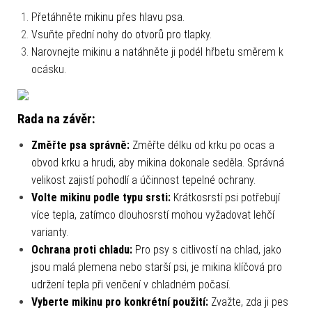
Přetáhněte mikinu přes hlavu psa.
Vsuňte přední nohy do otvorů pro tlapky.
Narovnejte mikinu a natáhněte ji podél hřbetu směrem k
ocásku.
Rada na závěr:
Změřte psa správně:
Změřte délku od krku po ocas a
obvod krku a hrudi, aby mikina dokonale seděla. Správná
velikost zajistí pohodlí a účinnost tepelné ochrany.
Volte mikinu podle typu srsti:
Krátkosrstí psi potřebují
více tepla, zatímco dlouhosrstí mohou vyžadovat lehčí
varianty.
Ochrana proti chladu:
Pro psy s citlivostí na chlad, jako
jsou malá plemena nebo starší psi, je mikina klíčová pro
udržení tepla při venčení v chladném počasí.
Vyberte mikinu pro konkrétní použití:
Zvažte, zda ji pes