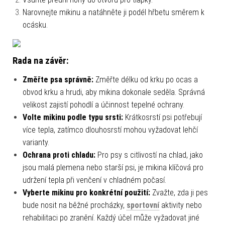
Narovnejte mikinu a natáhněte ji podél hřbetu směrem k
ocásku.
Rada na závěr:
Změřte psa správně:
Změřte délku od krku po ocas a
obvod krku a hrudi, aby mikina dokonale seděla. Správná
velikost zajistí pohodlí a účinnost tepelné ochrany.
Volte mikinu podle typu srsti:
Krátkosrstí psi potřebují
více tepla, zatímco dlouhosrstí mohou vyžadovat lehčí
varianty.
Ochrana proti chladu:
Pro psy s citlivostí na chlad, jako
jsou malá plemena nebo starší psi, je mikina klíčová pro
udržení tepla při venčení v chladném počasí.
Vyberte mikinu pro konkrétní použití:
Zvažte, zda ji pes
bude nosit na běžné procházky,
sportovní
aktivity nebo
rehabilitaci po zranění. Každý účel může vyžadovat jiné