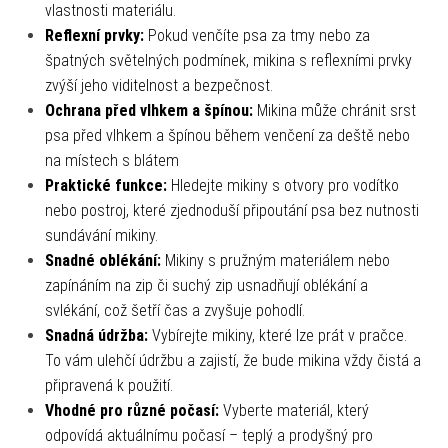
vlastnosti materiálu.
Reflexní prvky:
Pokud venčíte psa za tmy nebo za
špatných světelných podmínek, mikina s reflexními prvky
zvýší jeho viditelnost a bezpečnost.
Ochrana před vlhkem a špínou:
Mikina může chránit srst
psa před vlhkem a špínou během venčení za deště nebo
na místech s blátem
Praktické funkce:
Hledejte mikiny s otvory pro vodítko
nebo postroj, které zjednoduší připoutání psa bez nutnosti
sundávání mikiny.
Snadné oblékání:
Mikiny s pružným materiálem nebo
zapínáním na zip či suchý zip usnadňují oblékání a
svlékání, což šetří čas a zvyšuje pohodlí.
Snadná údržba:
Vybírejte mikiny, které lze prát v pračce.
To vám ulehčí údržbu a zajistí, že bude mikina vždy čistá a
připravená k použití.
Vhodné pro různé počasí:
Vyberte materiál, který
odpovídá aktuálnímu počasí – teplý a prodyšný pro