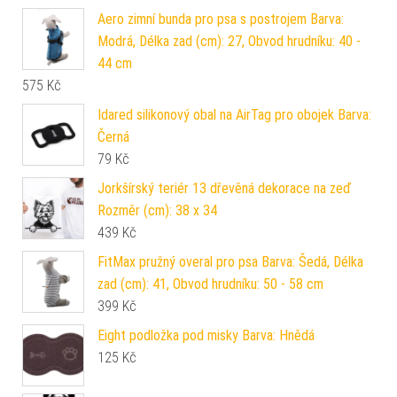
Aero zimní bunda pro psa s postrojem Barva:
Modrá, Délka zad (cm): 27, Obvod hrudníku: 40 -
44 cm
575
Kč
Idared silikonový obal na AirTag pro obojek Barva:
Černá
79
Kč
Jorkšírský teriér 13 dřevěná dekorace na zeď
Rozměr (cm): 38 x 34
439
Kč
FitMax pružný overal pro psa Barva: Šedá, Délka
zad (cm): 41, Obvod hrudníku: 50 - 58 cm
399
Kč
Eight podložka pod misky Barva: Hnědá
125
Kč