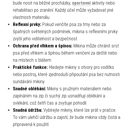
bude nosit na běžné procházky,
sportovní
aktivity nebo
rehabilitaci po zranění. Každý účel může vyžadovat jiné
vlastnosti materiálu.
Reflexní prvky:
Pokud venčíte psa za tmy nebo za
špatných světelných podmínek, mikina s reflexními prvky
zvýší jeho viditelnost a bezpečnost.
Ochrana před vlhkem a špínou:
Mikina může chránit srst
psa před vlhkem a špínou během venčení za deště nebo
na místech s blátem
Praktické funkce:
Hledejte mikiny s otvory pro vodítko
nebo postroj, které zjednoduší připoutání psa bez nutnosti
sundávání mikiny.
Snadné oblékání:
Mikiny s pružným materiálem nebo
zapínáním na zip či suchý zip usnadňují oblékání a
svlékání, což šetří čas a zvyšuje pohodlí.
Snadná údržba:
Vybírejte mikiny, které lze prát v pračce.
To vám ulehčí údržbu a zajistí, že bude mikina vždy čistá a
připravená k použití.