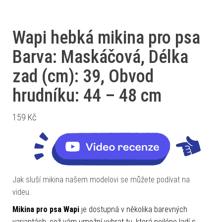
Wapi hebká mikina pro psa
Barva: Maskáčová, Délka
zad (cm): 39, Obvod
hrudníku: 44 – 48 cm
159
Kč
Jak sluší mikina našem modelovi se můžete podívat na
videu.
Mikina pro psa Wapi
je dostupná v několika barevných
variantách, což vám umožní vybrat tu, která nejlépe ladí s