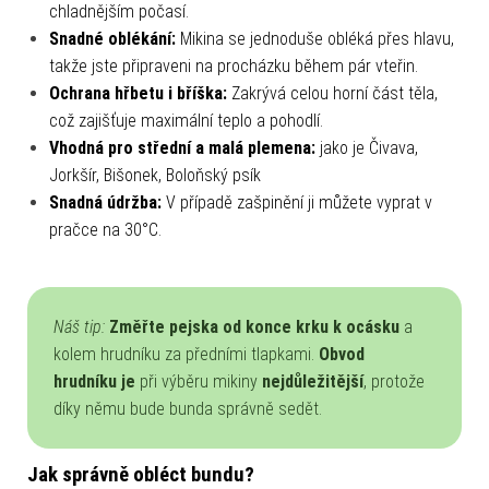
chladnějším počasí.
Snadné oblékání:
Mikina se jednoduše obléká přes hlavu,
takže jste připraveni na procházku během pár vteřin.
Ochrana hřbetu i bříška:
Zakrývá celou horní část těla,
což zajišťuje maximální teplo a pohodlí.
Vhodná pro střední a malá plemena:
jako je Čivava,
Jorkšír, Bišonek, Boloňský psík
Snadná údržba:
V případě zašpinění ji můžete vyprat v
pračce na 30°C.
Náš tip:
Změřte pejska od konce krku k ocásku
a
kolem hrudníku za předními tlapkami.
Obvod
hrudníku je
při výběru mikiny
nejdůležitější
, protože
díky němu bude bunda správně sedět.
Jak správně obléct bundu?